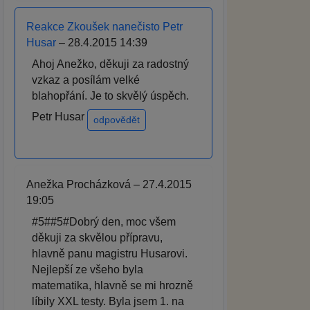
Reakce Zkoušek nanečisto Petr
Husar
– 28.4.2015 14:39
Ahoj Anežko, děkuji za radostný
vzkaz a posílám velké
blahopřání. Je to skvělý úspěch.
Petr Husar
odpovědět
Anežka Procházková – 27.4.2015
19:05
#5##5#Dobrý den, moc všem
děkuji za skvělou přípravu,
hlavně panu magistru Husarovi.
Nejlepší ze všeho byla
matematika, hlavně se mi hrozně
líbily XXL testy. Byla jsem 1. na