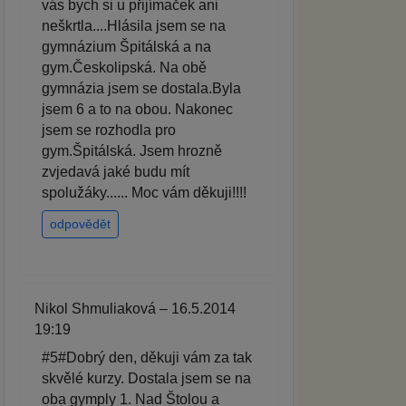
vás bych si u přijímaček ani
neškrtla....Hlásila jsem se na
gymnázium Špitálská a na
gym.Českolipská. Na obě
gymnázia jsem se dostala.Byla
jsem 6 a to na obou. Nakonec
jsem se rozhodla pro
gym.Špitálská. Jsem hrozně
zvjedavá jaké budu mít
spolužáky...... Moc vám děkuji!!!!
odpovědět
Nikol Shmuliaková – 16.5.2014
19:19
#5#Dobrý den, děkuji vám za tak
skvělé kurzy. Dostala jsem se na
oba gymply 1. Nad Štolou a