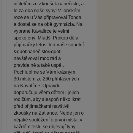
učitelům ze Zkoušek nanečisto, a
to za oba naše syny! V loňském
roce se u Vás připravoval Tonda
a dostal se na obě gymnázia. Na
vybrané Kavalírce je velmi
spokojený. Mladší Prokop dělal
přijímačky letos, ten Vaše sobotní
&quot;nanečisto&quot;
navštěvoval moc rád a
pravidelně a také uspěl.
Pochlubíme se Vám krásným
30.místem ze 260 přihlášených
na Kavalírce. Opravdu
doporučuju všem dětem i jejich
rodičům, aby alespoň několikrát
před přijímačkami navštívili
zkoušky na Zatlance. Nejde jen o
nějaké soutěžení o první místa, v
každém testu se objevují typy