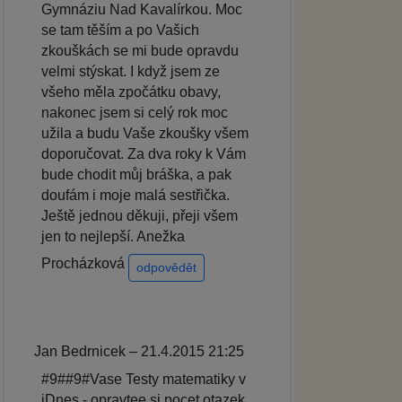
Gymnáziu Nad Kavalírkou. Moc
se tam těším a po Vašich
zkouškách se mi bude opravdu
velmi stýskat. I když jsem ze
všeho měla zpočátku obavy,
nakonec jsem si celý rok moc
užila a budu Vaše zkoušky všem
doporučovat. Za dva roky k Vám
bude chodit můj bráška, a pak
doufám i moje malá sestřička.
Ještě jednou děkuji, přeji všem
jen to nejlepší. Anežka
Procházková
odpovědět
Jan Bedrnicek – 21.4.2015 21:25
#9##9#Vase Testy matematiky v
iDnes - opravtee si pocet otazek