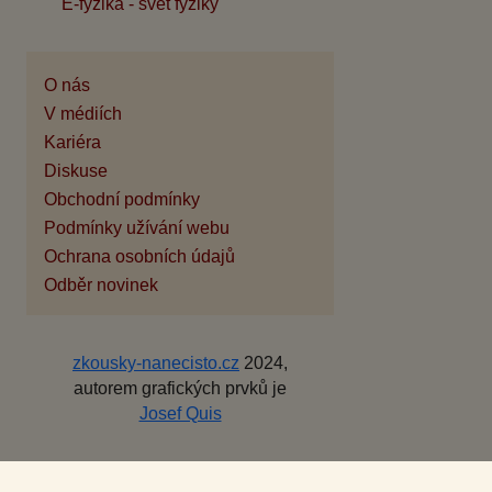
E-fyzika - svět fyziky
O nás
V médiích
Kariéra
Diskuse
Obchodní podmínky
Podmínky užívání webu
Ochrana osobních údajů
Odběr novinek
zkousky-nanecisto.cz
2024,
autorem grafických prvků je
Josef Quis