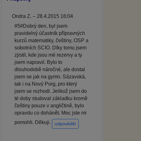
Ondra Z. – 28.4.2015 16:04
#5#Dobrý den, byl jsem
pravidelný účastník přípravných
kurzů matematiky, češtiny, OSP a
sobotních SCIO. Díky tomu jsem
zjistil, kde jsou mé rezervy a ty
jsem napravil. Bylo to
dlouhodobě náročné, ale dostal
jsem se jak na gymn. Sázavská,
tak i na Nový Porg, pro který
jsem se rozhodl. Jelikož jsem do
té doby studoval základku kromě
češtiny pouze v angličtině, bylo
opravdu co dohánět. Moc jste mi
pomohli. Děkuji.
odpovědět