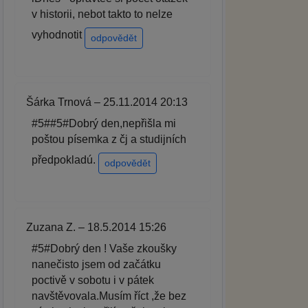
v historii, nebot takto to nelze
vyhodnotit
odpovědět
Šárka Trnová – 25.11.2014 20:13
#5##5#Dobrý den,nepřišla mi
poštou písemka z čj a studijních
předpokladú.
odpovědět
Zuzana Z. – 18.5.2014 15:26
#5#Dobrý den ! Vaše zkoušky
nanečisto jsem od začátku
poctivě v sobotu i v pátek
navštěvovala.Musím říct ,že bez