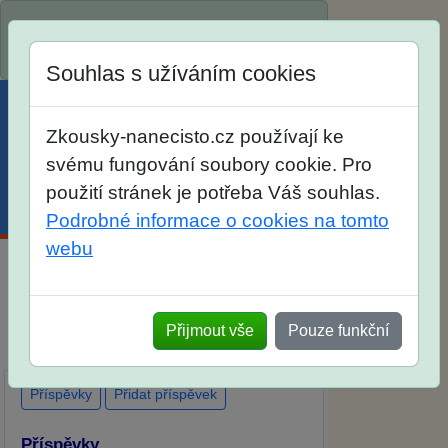
Spustili jsme přihlašování na školní rok
2026/2027!
Souhlas s užíváním cookies
Zkousky-nanecisto.cz používají ke
svému fungování soubory cookie. Pro
použití stránek je potřeba Váš souhlas.
Menu
Účet
Košík
Podrobné informace o cookies na tomto
webu
Diskuse Jak jste dopadli u zkoušek na
SŠ? Vaše ohlasy po skutečných
Přijmout vše
Pouze funkční
přijímacích zkouškách
Příspěvky
Přidat příspěvek
Příspěvky