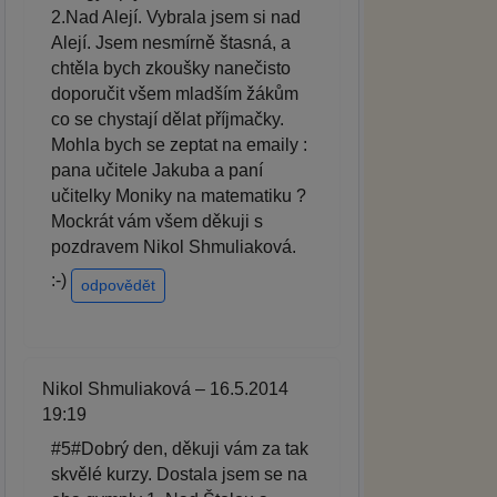
2.Nad Alejí. Vybrala jsem si nad
Alejí. Jsem nesmírně štasná, a
chtěla bych zkoušky nanečisto
doporučit všem mladším žákům
co se chystají dělat příjmačky.
Mohla bych se zeptat na emaily :
pana učitele Jakuba a paní
učitelky Moniky na matematiku ?
Mockrát vám všem děkuji s
pozdravem Nikol Shmuliaková.
:-)
odpovědět
Nikol Shmuliaková – 16.5.2014
19:19
#5#Dobrý den, děkuji vám za tak
skvělé kurzy. Dostala jsem se na