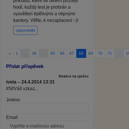
příkladů, které se dětem později
hodí, každý test je probrán a
vysvětlen trpělivými a vtipnými
kantory. Věřte, k nezaplacení :-)!
odpovědět
«
1
…
36
…
65
66
67
68
69
70
71
…
1
Přidat příspěvek
Reakce na zprávu
iveta – 24.4.2014 13:31
#5#Váš vzkaz...
Jméno
Email