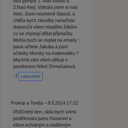
oba gymply 1. Nad Štolou a
2.Nad Alejí. Vybrala jsem si nad
Alejí. Jsem nesmírně štasná, a
chtěla bych zkoušky nanečisto
doporučit všem mladším žákům
co se chystají dělat příjmačky.
Mohla bych se zeptat na emaily :
pana učitele Jakuba a paní
učitelky Moniky na matematiku ?
Mockrát vám všem děkuji s
pozdravem Nikol Shmuliaková.
:-)
odpovědět
Prokop a Tonda – 9.5.2014 17:22
#5#Dobrý den, ráda bych velmi
poděkovala panu Husarovi a
všem ochotným a nadšeným