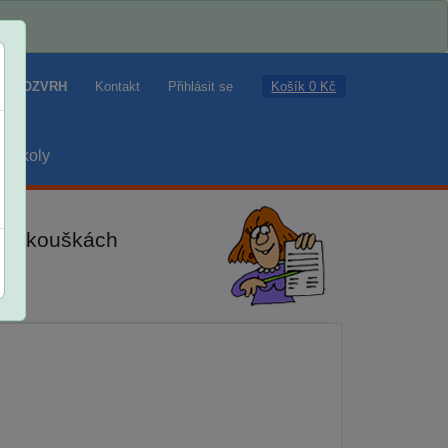
Košík 0 Kč
ROZVRH
Kontakt
Přihlásit se
školy
ch zkouškách