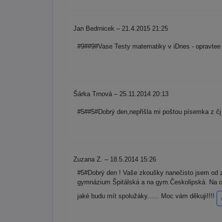
Jan Bedrnicek – 21.4.2015 21:25
#9##9#Vase Testy matematiky v iDnes - opravtee si
Šárka Trnová – 25.11.2014 20:13
#5##5#Dobrý den,nepřišla mi poštou písemka z čj 
Zuzana Z. – 18.5.2014 15:26
#5#Dobrý den ! Vaše zkoušky nanečisto jsem od zač
gymnázium Špitálská a na gym.Českolipská. Na o
jaké budu mít spolužáky...... Moc vám děkuji!!!!