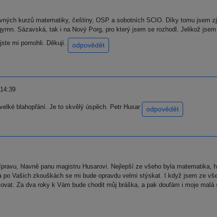
avných kurzů matematiky, češtiny, OSP a sobotních SCIO. Díky tomu jsem zjis
 gymn. Sázavská, tak i na Nový Porg, pro který jsem se rozhodl. Jelikož jse
jste mi pomohli. Děkuji.
odpovědět
 14:39
velké blahopřání. Je to skvělý úspěch. Petr Husar
odpovědět
ravu, hlavně panu magistru Husarovi. Nejlepší ze všeho byla matematika, hl
 po Vašich zkouškách se mi bude opravdu velmi stýskat. I když jsem ze vš
at. Za dva roky k Vám bude chodit můj bráška, a pak doufám i moje malá ses