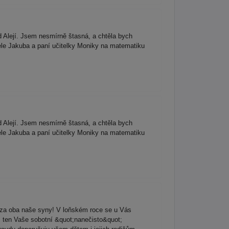
d Alejí. Jsem nesmírně štasná, a chtěla bych
ele Jakuba a paní učitelky Moniky na matematiku
d Alejí. Jsem nesmírně štasná, a chtěla bych
ele Jakuba a paní učitelky Moniky na matematiku
za oba naše syny! V loňském roce se u Vás
s, ten Vaše sobotní &quot;nanečisto&quot;