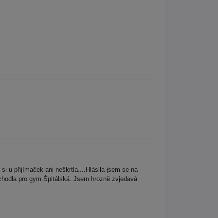
 u přijímaček ani neškrtla....Hlásila jsem se na
zhodla pro gym.Špitálská. Jsem hrozně zvjedavá