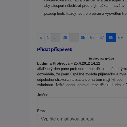
navštěvoval moc rád a pravidelně a také uspěl. 
aby alespoň několikrát před přijímačkami navštívi
později hodí, každý test je probrán a vysvětlen trp
«
1
…
36
…
65
66
67
68
69
Přidat příspěvek
Reakce na zprávu
Ludmila Protivová – 25.4.2012 14:12
#9#Dobrý den pane profesore, moc děkuji celému tým
dozvěděla, že jsem úspěšně zvládla přijímačky a byla 
odpoledne strávená na Zatlance na tom mají lví podí
zvládnout. Ještě jednou opravdu moc děkuji! Ludmila 
Jméno
Email