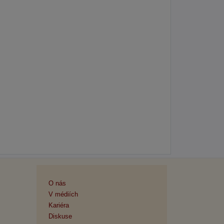
O nás
V médiích
Kariéra
Diskuse