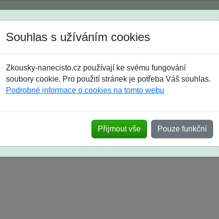
Spustili jsme přihlašování na školní rok 2026/2027!
Souhlas s užíváním cookies
Jak si vybrat
Časté dotazy
Zkousky-nanecisto.cz používají ke svému fungování
8. třída
9. třída
střední
maturanti
soutěže
prázdniny
soubory cookie. Pro použití stránek je potřeba Váš souhlas.
Podrobné informace o cookies na tomto webu
k na SŠ? Vaše ohlasy po skutečných přijímací
Přijmout vše
Pouze funkční