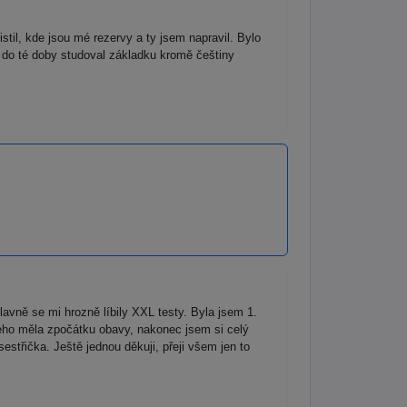
til, kde jsou mé rezervy a ty jsem napravil. Bylo
m do té doby studoval základku kromě češtiny
avně se mi hrozně líbily XXL testy. Byla jsem 1.
eho měla zpočátku obavy, nakonec jsem si celý
třička. Ještě jednou děkuji, přeji všem jen to