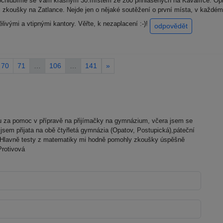
Pochlubíme se Vám krásným 30.místem ze 260 přihlášených na Kavalírce. Opr
li zkoušky na Zatlance. Nejde jen o nějaké soutěžení o první místa, v každém 
ělivými a vtipnými kantory. Věřte, k nezaplacení :-)!
odpovědět
70
71
…
106
…
141
»
u za pomoc v přípravě na přijímačky na gymnázium, včera jsem se
jsem přijata na obě čtyřletá gymnázia (Opatov, Postupická),páteční
l. Hlavně testy z matematiky mi hodně pomohly zkoušky úspěšně
Protivová