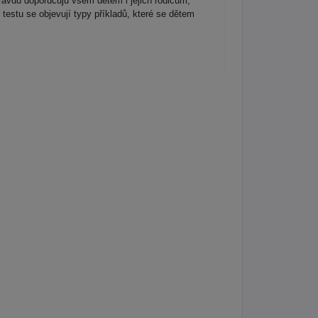
avdu doporučuju všem dětem i jejich rodičům,
testu se objevují typy příkladů, které se dětem