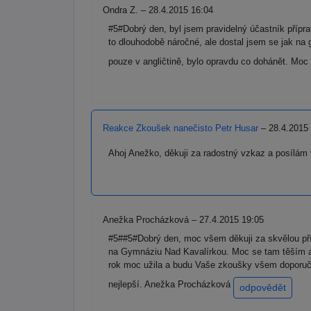
Ondra Z. – 28.4.2015 16:04
#5#Dobrý den, byl jsem pravidelný účastník přípr
to dlouhodobě náročné, ale dostal jsem se jak na
pouze v angličtině, bylo opravdu co dohánět. Moc 
Reakce Zkoušek nanečisto Petr Husar
– 28.4.2015
Ahoj Anežko, děkuji za radostný vzkaz a posílám 
Anežka Procházková – 27.4.2015 19:05
#5##5#Dobrý den, moc všem děkuji za skvělou příp
na Gymnáziu Nad Kavalírkou. Moc se tam těším a
rok moc užila a budu Vaše zkoušky všem doporučov
nejlepší. Anežka Procházková
odpovědět