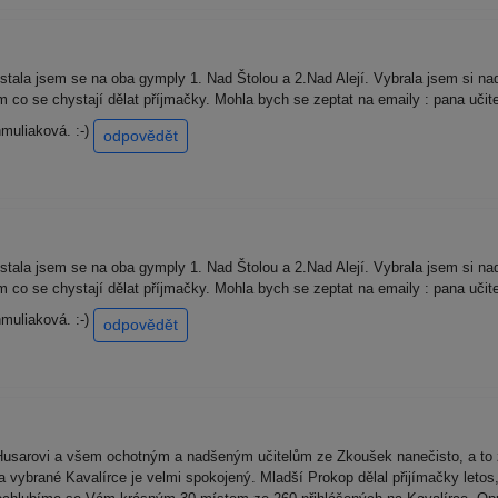
stala jsem se na oba gymply 1. Nad Štolou a 2.Nad Alejí. Vybrala jsem si na
co se chystají dělat příjmačky. Mohla bych se zeptat na emaily : pana učit
muliaková. :-)
odpovědět
stala jsem se na oba gymply 1. Nad Štolou a 2.Nad Alejí. Vybrala jsem si na
co se chystají dělat příjmačky. Mohla bych se zeptat na emaily : pana učit
muliaková. :-)
odpovědět
Husarovi a všem ochotným a nadšeným učitelům ze Zkoušek nanečisto, a to 
a vybrané Kavalírce je velmi spokojený. Mladší Prokop dělal přijímačky leto