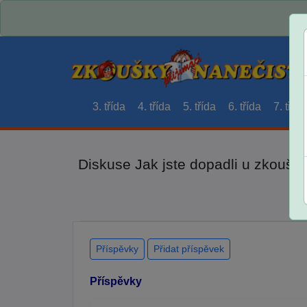
3. třída
4. třída
5. třída
6. třída
7. třída
Diskuse Jak jste dopadli u zkouše
Příspěvky
Přidat příspěvek
Příspěvky