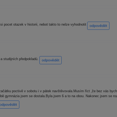
 pocet otazek v historii, nebot takto to nelze vyhodnotit
odpovědět
a studijních předpokladú.
odpovědět
átku poctivě v sobotu i v pátek navštěvovala.Musím říct ,že bez vás bych si
bě gymnázia jsem se dostala.Byla jsem 6 a to na obou. Nakonec jsem se ro
odpovědět