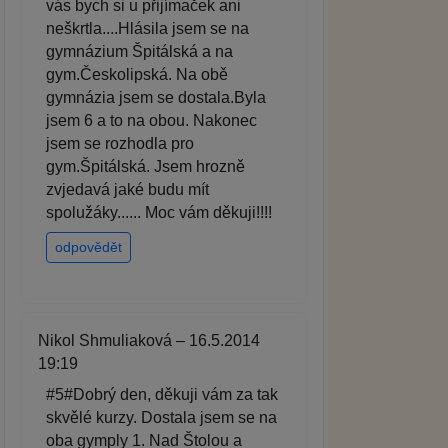
vás bych si u přijímaček ani
neškrtla....Hlásila jsem se na
gymnázium Špitálská a na
gym.Českolipská. Na obě
gymnázia jsem se dostala.Byla
jsem 6 a to na obou. Nakonec
jsem se rozhodla pro
gym.Špitálská. Jsem hrozně
zvjedavá jaké budu mít
spolužáky...... Moc vám děkuji!!!!
odpovědět
Nikol Shmuliaková – 16.5.2014
19:19
#5#Dobrý den, děkuji vám za tak
skvělé kurzy. Dostala jsem se na
oba gymply 1. Nad Štolou a