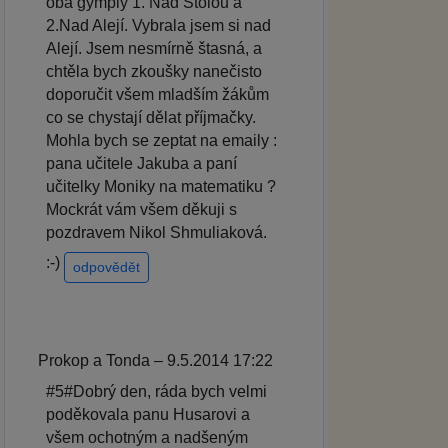
oba gymply 1. Nad Štolou a
2.Nad Alejí. Vybrala jsem si nad
Alejí. Jsem nesmírně štasná, a
chtěla bych zkoušky nanečisto
doporučit všem mladším žákům
co se chystají dělat příjmačky.
Mohla bych se zeptat na emaily :
pana učitele Jakuba a paní
učitelky Moniky na matematiku ?
Mockrát vám všem děkuji s
pozdravem Nikol Shmuliaková.
:-)
odpovědět
Prokop a Tonda – 9.5.2014 17:22
#5#Dobrý den, ráda bych velmi
poděkovala panu Husarovi a
všem ochotným a nadšeným