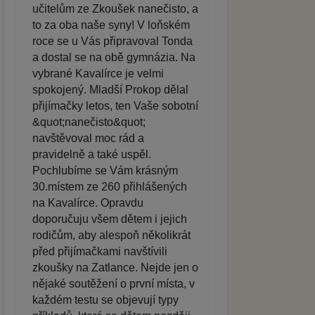
učitelům ze Zkoušek nanečisto, a
to za oba naše syny! V loňském
roce se u Vás připravoval Tonda
a dostal se na obě gymnázia. Na
vybrané Kavalírce je velmi
spokojený. Mladší Prokop dělal
přijímačky letos, ten Vaše sobotní
&quot;nanečisto&quot;
navštěvoval moc rád a
pravidelně a také uspěl.
Pochlubíme se Vám krásným
30.místem ze 260 přihlášených
na Kavalírce. Opravdu
doporučuju všem dětem i jejich
rodičům, aby alespoň několikrát
před přijímačkami navštívili
zkoušky na Zatlance. Nejde jen o
nějaké soutěžení o první místa, v
každém testu se objevují typy