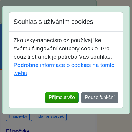
Spustili jsme přihlašování na školní rok
2026/2027!
Souhlas s užíváním cookies
Zkousky-nanecisto.cz používají ke
svému fungování soubory cookie. Pro
použití stránek je potřeba Váš souhlas.
Menu
Účet
Košík
Podrobné informace o cookies na tomto
webu
Diskuse Jak jste dopadli u zkoušek na
SŠ? Vaše ohlasy po skutečných
Přijmout vše
Pouze funkční
přijímacích zkouškách
Příspěvky
Přidat příspěvek
Příspěvky