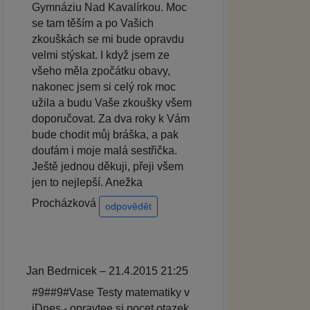
Gymnáziu Nad Kavalírkou. Moc
se tam těším a po Vašich
zkouškách se mi bude opravdu
velmi stýskat. I když jsem ze
všeho měla zpočátku obavy,
nakonec jsem si celý rok moc
užila a budu Vaše zkoušky všem
doporučovat. Za dva roky k Vám
bude chodit můj bráška, a pak
doufám i moje malá sestřička.
Ještě jednou děkuji, přeji všem
jen to nejlepší. Anežka
Procházková
odpovědět
Jan Bedrnicek – 21.4.2015 21:25
#9##9#Vase Testy matematiky v
iDnes - opravtee si pocet otazek