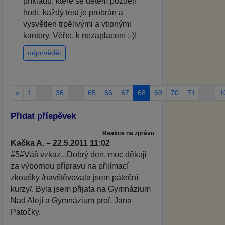
příkladů, které se dětem později
hodí, každý test je probrán a
vysvětlen trpělivými a vtipnými
kantory. Věřte, k nezaplacení :-)!
odpovědět
«
1
…
36
…
65
66
67
68
69
70
71
…
1
Přidat příspěvek
Reakce na zprávu
Kačka A. – 22.5.2011 11:02
#5#Váš vzkaz...Dobrý den, moc děkuji
za výbornou přípravu na přijímací
zkoušky /navštěvovala jsem páteční
kurzy/. Byla jsem přijata na Gymnázium
Nad Alejí a Gymnázium prof. Jana
Patočky.