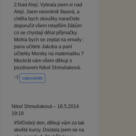
2.Nad Alejí. Vybrala jsem si nad
Alejí. Jsem nesmírně štasná, a
chtěla bych zkoušky nanečisto
doporučit všem mladším žákům
co se chystají dělat příjmačky.
Mohla bych se zeptat na emaily :
pana učitele Jakuba a paní
učitelky Moniky na matematiku ?
Mockrát vám všem děkuji s
pozdravem Nikol Shmuliaková.
:-)
odpovědět
Nikol Shmuliaková – 16.5.2014
19:19
#5#Dobrý den, děkuji vám za tak
skvělé kurzy. Dostala jsem se na