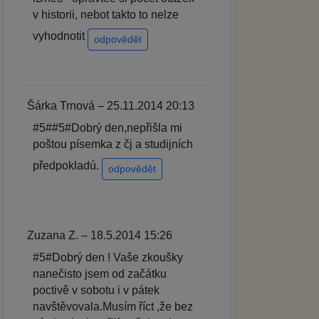
v historii, nebot takto to nelze
vyhodnotit
odpovědět
Šárka Trnová – 25.11.2014 20:13
#5##5#Dobrý den,nepřišla mi
poštou písemka z čj a studijních
předpokladú.
odpovědět
Zuzana Z. – 18.5.2014 15:26
#5#Dobrý den ! Vaše zkoušky
nanečisto jsem od začátku
poctivě v sobotu i v pátek
navštěvovala.Musím říct ,že bez