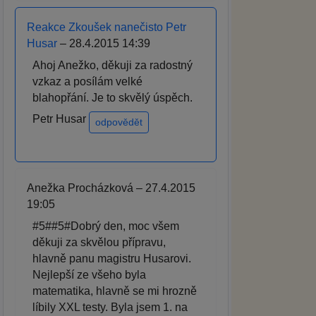
Reakce Zkoušek nanečisto Petr
Husar
– 28.4.2015 14:39
Ahoj Anežko, děkuji za radostný
vzkaz a posílám velké
blahopřání. Je to skvělý úspěch.
Petr Husar
odpovědět
Anežka Procházková – 27.4.2015
19:05
#5##5#Dobrý den, moc všem
děkuji za skvělou přípravu,
hlavně panu magistru Husarovi.
Nejlepší ze všeho byla
matematika, hlavně se mi hrozně
líbily XXL testy. Byla jsem 1. na