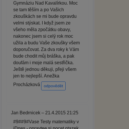
Gymnáziu Nad Kavalírkou. Moc
se tam těším a po Vašich
zkouškách se mi bude opravdu
velmi stýskat. I když jsem ze
všeho měla zpočátku obavy,
nakonec jsem si celý rok moc
užila a budu Vaše zkoušky všem
doporučovat. Za dva roky k Vám
bude chodit můj bráška, a pak
doufám i moje malá sestřička.
Ještě jednou děkuji, přeji všem
jen to nejlepší. Anežka
Procházková
odpovědět
Jan Bedrnicek – 21.4.2015 21:25
#9##9#Vase Testy matematiky v
iDnes - opravtee si pocet otazek