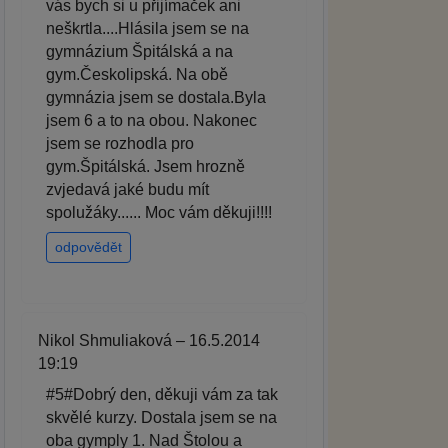
vás bych si u přijímaček ani
neškrtla....Hlásila jsem se na
gymnázium Špitálská a na
gym.Českolipská. Na obě
gymnázia jsem se dostala.Byla
jsem 6 a to na obou. Nakonec
jsem se rozhodla pro
gym.Špitálská. Jsem hrozně
zvjedavá jaké budu mít
spolužáky...... Moc vám děkuji!!!!
odpovědět
Nikol Shmuliaková – 16.5.2014
19:19
#5#Dobrý den, děkuji vám za tak
skvělé kurzy. Dostala jsem se na
oba gymply 1. Nad Štolou a