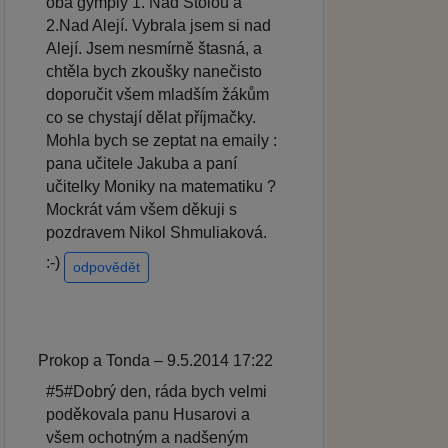
oba gymply 1. Nad Štolou a
2.Nad Alejí. Vybrala jsem si nad
Alejí. Jsem nesmírně štasná, a
chtěla bych zkoušky nanečisto
doporučit všem mladším žákům
co se chystají dělat příjmačky.
Mohla bych se zeptat na emaily :
pana učitele Jakuba a paní
učitelky Moniky na matematiku ?
Mockrát vám všem děkuji s
pozdravem Nikol Shmuliaková.
:-)
odpovědět
Prokop a Tonda – 9.5.2014 17:22
#5#Dobrý den, ráda bych velmi
poděkovala panu Husarovi a
všem ochotným a nadšeným