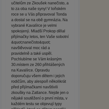
učitelům ze Zkoušek nanečisto, a
to za oba naše syny! V loňském
roce se u Vás připravoval Tonda
a dostal se na obě gymnázia. Na
vybrané Kavalírce je velmi
spokojený. Mladší Prokop dělal
přijímačky letos, ten Vaše sobotní
&quot;nanečisto&quot;
navštěvoval moc rád a
pravidelně a také uspěl.
Pochlubíme se Vám krásným
30.místem ze 260 přihlášených
na Kavalírce. Opravdu
doporučuju všem dětem i jejich
rodičům, aby alespoň několikrát
před přijímačkami navštívili
zkoušky na Zatlance. Nejde jen o
nějaké soutěžení o první místa, v
každém testu se objevují typy