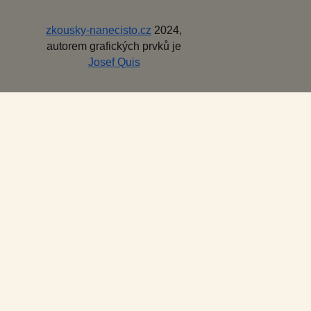
zkousky-nanecisto.cz
2024,
autorem grafických prvků je
Josef Quis