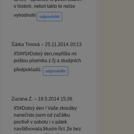
v historii, nebot takto to nelze
vyhodnotit
odpovědět
Šárka Trnová – 25.11.2014 20:13
#5##5#Dobrý den,nepřišla mi
poštou písemka z čj a studijních
předpokladú.
odpovědět
Zuzana Z. – 18.5.2014 15:26
#5#Dobrý den ! Vaše zkoušky
nanečisto jsem od začátku
poctivě v sobotu i v pátek
navštěvovala.Musím říct ,že bez