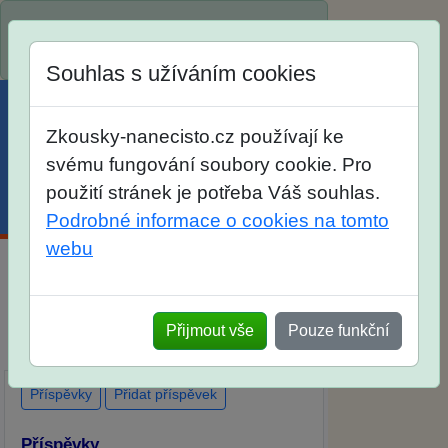
Spustili jsme přihlašování na školní rok
2026/2027!
Souhlas s užíváním cookies
Zkousky-nanecisto.cz používají ke
svému fungování soubory cookie. Pro
použití stránek je potřeba Váš souhlas.
Menu
Účet
Košík
Podrobné informace o cookies na tomto
webu
Diskuse Jak jste dopadli u zkoušek na
SŠ? Vaše ohlasy po skutečných
Přijmout vše
Pouze funkční
přijímacích zkouškách
Příspěvky
Přidat příspěvek
Příspěvky