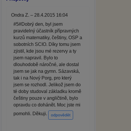
Ondra Z. – 28.4.2015 16:04
#5#Dobrý den, byl jsem
pravidelný účastník přípravných
kurzů matematiky, češtiny, OSP a
sobotních SCIO. Díky tomu jsem
zjistil, kde jsou mé rezervy a ty
jsem napravil. Bylo to
dlouhodobě náročné, ale dostal
jsem se jak na gymn. Sázavská,
tak i na Nový Porg, pro který
jsem se rozhodl. Jelikož jsem do
té doby studoval základku kromě
češtiny pouze v angličtině, bylo
opravdu co dohánět. Moc jste mi
pomohli. Děkuji.
odpovědět