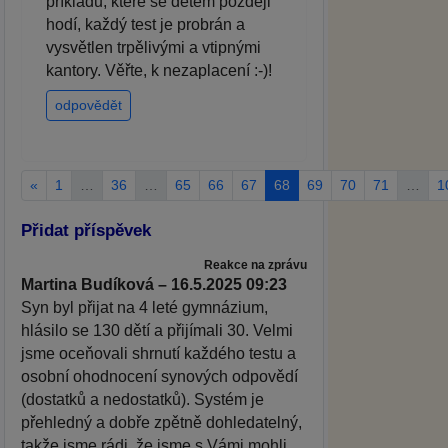
příkladů, které se dětem později
hodí, každý test je probrán a
vysvětlen trpělivými a vtipnými
kantory. Věřte, k nezaplacení :-)!
odpovědět
«
1
…
36
…
65
66
67
68
69
70
71
…
1
Přidat příspěvek
Reakce na zprávu
Martina Budíková – 16.5.2025 09:23
Syn byl přijat na 4 leté gymnázium,
hlásilo se 130 dětí a přijímali 30. Velmi
jsme oceňovali shrnutí každého testu a
osobní ohodnocení synových odpovědí
(dostatků a nedostatků). Systém je
přehledný a dobře zpětně dohledatelný,
takže jsme rádi, že jsme s Vámi mohli