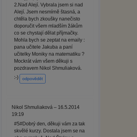
2.Nad Alejí. Vybrala jsem si nad
Alejí. Jsem nesmírně štasná, a
chtěla bych zkoušky nanečisto
doporučit všem mladším žákům
co se chystají dělat příjmačky.
Mohla bych se zeptat na emaily :
pana učitele Jakuba a paní
učitelky Moniky na matematiku ?
Mockrát vám všem děkuji s
pozdravem Nikol Shmuliaková.
:-)
odpovědět
Nikol Shmuliaková – 16.5.2014
19:19
#5#Dobrý den, děkuji vám za tak
skvělé kurzy. Dostala jsem se na