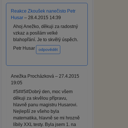
Reakce Zkoušek nanečisto Petr
Husar
– 28.4.2015 14:39
Ahoj Anežko, děkuji za radostný
vzkaz a posílám velké
blahopřání. Je to skvělý úspěch.
Petr Husar
odpovědět
Anežka Procházková – 27.4.2015
19:05
#5##5#Dobrý den, moc všem
děkuji za skvělou přípravu,
hlavně panu magistru Husarovi.
Nejlepší ze všeho byla
matematika, hlavně se mi hrozně
líbily XXL testy. Byla jsem 1. na