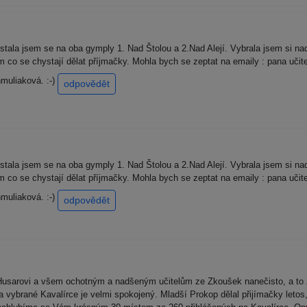
stala jsem se na oba gymply 1. Nad Štolou a 2.Nad Alejí. Vybrala jsem si na
co se chystají dělat příjmačky. Mohla bych se zeptat na emaily : pana učit
muliaková. :-)
odpovědět
stala jsem se na oba gymply 1. Nad Štolou a 2.Nad Alejí. Vybrala jsem si na
co se chystají dělat příjmačky. Mohla bych se zeptat na emaily : pana učit
muliaková. :-)
odpovědět
Husarovi a všem ochotným a nadšeným učitelům ze Zkoušek nanečisto, a to 
a vybrané Kavalírce je velmi spokojený. Mladší Prokop dělal přijímačky leto