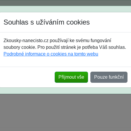
Spustili jsme přihlašování na školní rok 2026/2027!
Souhlas s užíváním cookies
Jak si vybrat
Časté dotazy
Zkousky-nanecisto.cz používají ke svému fungování
8. třída
9. třída
střední
maturanti
soutěže
prázdniny
soubory cookie. Pro použití stránek je potřeba Váš souhlas.
Podrobné informace o cookies na tomto webu
k na SŠ? Vaše ohlasy po skutečných přijímací
Přijmout vše
Pouze funkční