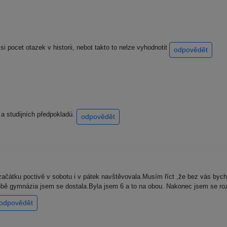
 pocet otazek v historii, nebot takto to nelze vyhodnotit
odpovědět
a studijních předpokladú.
odpovědět
átku poctivě v sobotu i v pátek navštěvovala.Musím říct ,že bez vás bych si
bě gymnázia jsem se dostala.Byla jsem 6 a to na obou. Nakonec jsem se ro
odpovědět