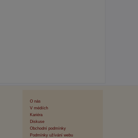
O nás
V médiích
Kariéra
Diskuse
Obchodní podmínky
Podmínky užívání webu