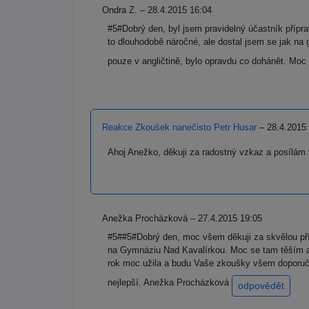
Ondra Z. – 28.4.2015 16:04
#5#Dobrý den, byl jsem pravidelný účastník přípr
to dlouhodobě náročné, ale dostal jsem se jak na
pouze v angličtině, bylo opravdu co dohánět. Moc 
Reakce Zkoušek nanečisto Petr Husar
– 28.4.2015
Ahoj Anežko, děkuji za radostný vzkaz a posílám 
Anežka Procházková – 27.4.2015 19:05
#5##5#Dobrý den, moc všem děkuji za skvělou příp
na Gymnáziu Nad Kavalírkou. Moc se tam těším a
rok moc užila a budu Vaše zkoušky všem doporučov
nejlepší. Anežka Procházková
odpovědět