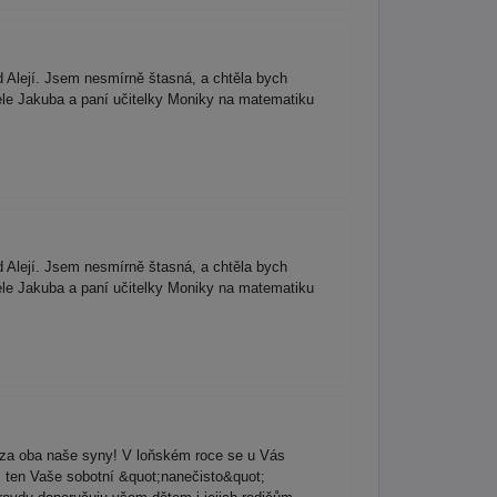
d Alejí. Jsem nesmírně štasná, a chtěla bych
ele Jakuba a paní učitelky Moniky na matematiku
d Alejí. Jsem nesmírně štasná, a chtěla bych
ele Jakuba a paní učitelky Moniky na matematiku
za oba naše syny! V loňském roce se u Vás
s, ten Vaše sobotní &quot;nanečisto&quot;