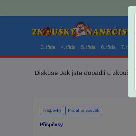
3. třída
4. třída
5. třída
6. třída
7. třída
Diskuse Jak jste dopadli u zkouše
Příspěvky
Přidat příspěvek
Příspěvky