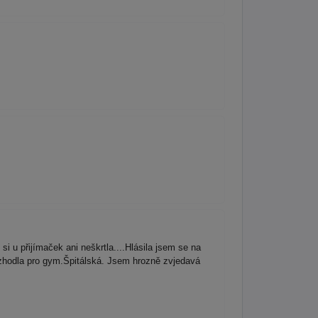
 u přijímaček ani neškrtla....Hlásila jsem se na
zhodla pro gym.Špitálská. Jsem hrozně zvjedavá