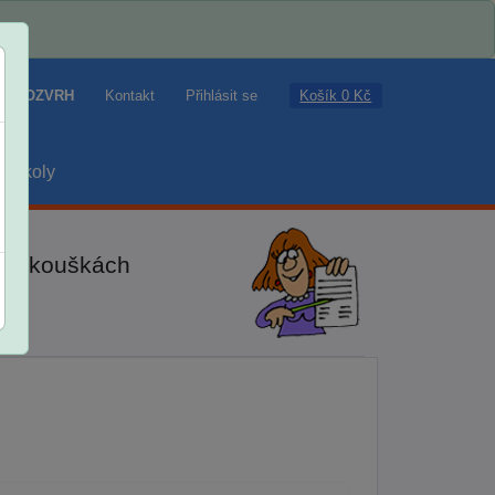
Košík 0 Kč
ROZVRH
Kontakt
Přihlásit se
školy
ch zkouškách