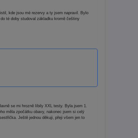
til, kde jsou mé rezervy a ty jsem napravil. Bylo
m do té doby studoval základku kromě češtiny
avně se mi hrozně líbily XXL testy. Byla jsem 1.
eho měla zpočátku obavy, nakonec jsem si celý
třička. Ještě jednou děkuji, přeji všem jen to