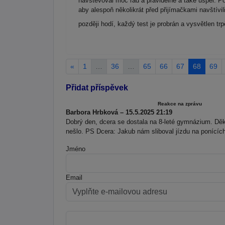
navštěvoval moc rád a pravidelně a také uspěl. 
aby alespoň několikrát před přijímačkami navštívi
později hodí, každý test je probrán a vysvětlen trp
«
1
…
36
…
65
66
67
68
69
Přidat příspěvek
Reakce na zprávu
Barbora Hrbková – 15.5.2025 21:19
Dobrý den, dcera se dostala na 8-leté gymnázium. Děk
nešlo. PS Dcera: Jakub nám sliboval jízdu na ponících
Jméno
Email