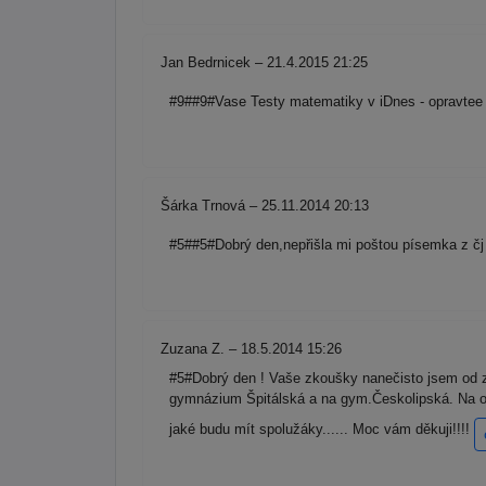
Jan Bedrnicek – 21.4.2015 21:25
#9##9#Vase Testy matematiky v iDnes - opravtee si
Šárka Trnová – 25.11.2014 20:13
#5##5#Dobrý den,nepřišla mi poštou písemka z čj 
Zuzana Z. – 18.5.2014 15:26
#5#Dobrý den ! Vaše zkoušky nanečisto jsem od zač
gymnázium Špitálská a na gym.Českolipská. Na o
jaké budu mít spolužáky...... Moc vám děkuji!!!!