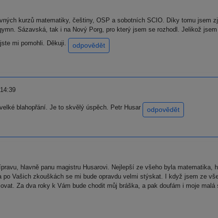
avných kurzů matematiky, češtiny, OSP a sobotních SCIO. Díky tomu jsem zjis
 gymn. Sázavská, tak i na Nový Porg, pro který jsem se rozhodl. Jelikož jse
jste mi pomohli. Děkuji.
odpovědět
 14:39
velké blahopřání. Je to skvělý úspěch. Petr Husar
odpovědět
ravu, hlavně panu magistru Husarovi. Nejlepší ze všeho byla matematika, hl
 po Vašich zkouškách se mi bude opravdu velmi stýskat. I když jsem ze vš
at. Za dva roky k Vám bude chodit můj bráška, a pak doufám i moje malá ses