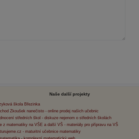
Naše další projekty
zyková škola Březinka
chod Zkoušek nanečisto - online prodej našich učebnic
dnocení středních škol - diskuze nejenom o středních školách
e z matematiky na VŠE a další VŠ - materiály pro přípravu na VŠ
turujeme.cz - maturitní učebnice matematiky
matematika - komplexní matematický web