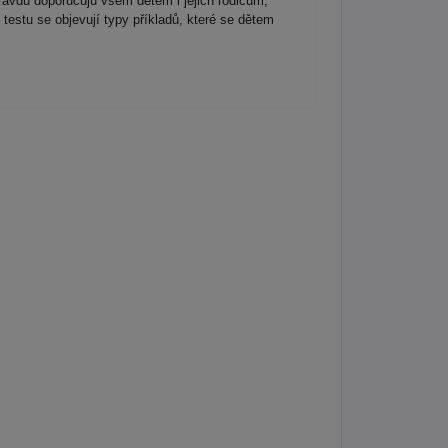
avdu doporučuju všem dětem i jejich rodičům,
testu se objevují typy příkladů, které se dětem