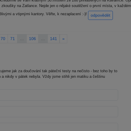
Pochlubíme se Vám krásným 30.místem ze 260 přihlášených na Kavalírce. Opr
li zkoušky na Zatlance. Nejde jen o nějaké soutěžení o první místa, v každém 
ělivými a vtipnými kantory. Věřte, k nezaplacení :-)!
odpovědět
70
71
…
106
…
141
»
ujeme jak za doučování tak páteční testy na nečisto - bez toho by to
 a nikdy v pátek nebyla. Vždy jsme stihli jen matiku a češtinu