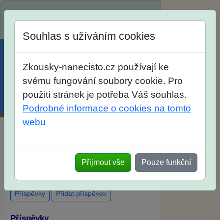
Spustili jsme přihlašování na školní rok
2026/2027!
Souhlas s užíváním cookies
Zkousky-nanecisto.cz používají ke
svému fungování soubory cookie. Pro
použití stránek je potřeba Váš souhlas.
Menu
Účet
Košík
Podrobné informace o cookies na tomto
webu
Diskuse Jak jste dopadli u zkoušek na
SŠ? Vaše ohlasy po skutečných
Přijmout vše
Pouze funkční
přijímacích zkouškách
Příspěvky
Přidat příspěvek
Příspěvky