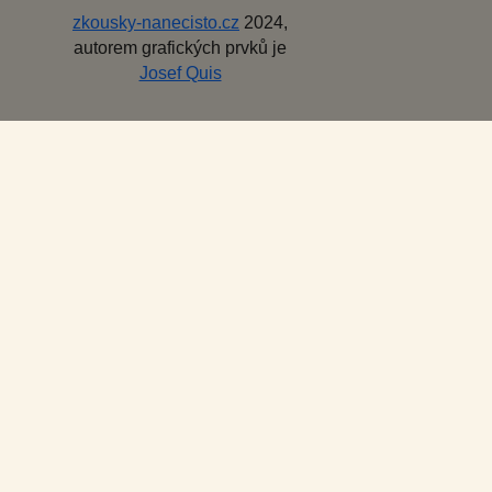
zkousky-nanecisto.cz
2024,
autorem grafických prvků je
Josef Quis