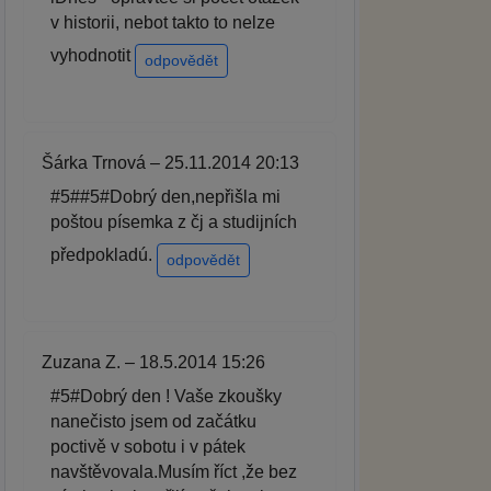
v historii, nebot takto to nelze
vyhodnotit
odpovědět
Šárka Trnová – 25.11.2014 20:13
#5##5#Dobrý den,nepřišla mi
poštou písemka z čj a studijních
předpokladú.
odpovědět
Zuzana Z. – 18.5.2014 15:26
#5#Dobrý den ! Vaše zkoušky
nanečisto jsem od začátku
poctivě v sobotu i v pátek
navštěvovala.Musím říct ,že bez