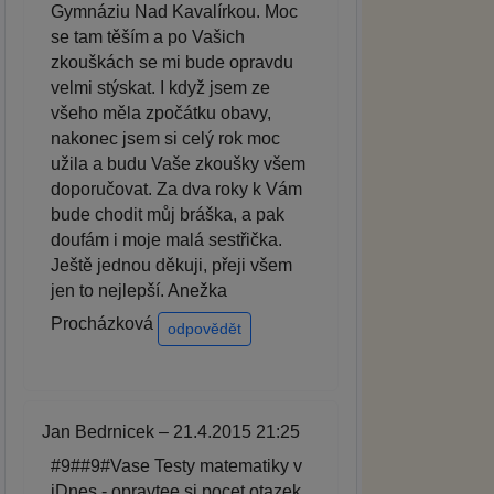
Gymnáziu Nad Kavalírkou. Moc
se tam těším a po Vašich
zkouškách se mi bude opravdu
velmi stýskat. I když jsem ze
všeho měla zpočátku obavy,
nakonec jsem si celý rok moc
užila a budu Vaše zkoušky všem
doporučovat. Za dva roky k Vám
bude chodit můj bráška, a pak
doufám i moje malá sestřička.
Ještě jednou děkuji, přeji všem
jen to nejlepší. Anežka
Procházková
odpovědět
Jan Bedrnicek – 21.4.2015 21:25
#9##9#Vase Testy matematiky v
iDnes - opravtee si pocet otazek