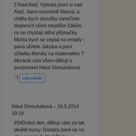
2.Nad Alejí. Vybrala jsem si nad
Alejí. Jsem nesmírně štasná, a
chtěla bych zkoušky nanečisto
doporučit všem mladším žákům
co se chystají dělat příjmačky.
Mohla bych se zeptat na emaily :
pana učitele Jakuba a paní
učitelky Moniky na matematiku ?
Mockrát vám všem děkuji s
pozdravem Nikol Shmuliaková.
:-)
odpovědět
Nikol Shmuliaková – 16.5.2014
19:19
#5#Dobrý den, děkuji vám za tak
skvělé kurzy. Dostala jsem se na