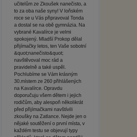
učitelům ze Zkoušek nanečisto, a
to za oba naše syny! V loňském
roce se u Vás připravoval Tonda
a dostal se na obě gymnázia. Na
vybrané Kavalírce je velmi
spokojený. Mladší Prokop dělal
přijímačky letos, ten Vaše sobotní
&quot;nanečisto&quot;
navštěvoval moc rád a
pravidelně a také uspěl.
Pochlubíme se Vám krásným
30.místem ze 260 přihlášených
na Kavalírce. Opravdu
doporučuju všem dětem i jejich
rodičům, aby alespoň několikrát
před přijímačkami navštívili
zkoušky na Zatlance. Nejde jen o
nějaké soutěžení o první místa, v
každém testu se objevují typy