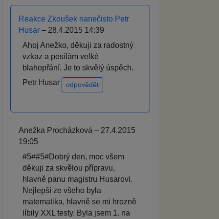
Reakce Zkoušek nanečisto Petr
Husar
– 28.4.2015 14:39
Ahoj Anežko, děkuji za radostný
vzkaz a posílám velké
blahopřání. Je to skvělý úspěch.
Petr Husar
odpovědět
Anežka Procházková – 27.4.2015
19:05
#5##5#Dobrý den, moc všem
děkuji za skvělou přípravu,
hlavně panu magistru Husarovi.
Nejlepší ze všeho byla
matematika, hlavně se mi hrozně
líbily XXL testy. Byla jsem 1. na