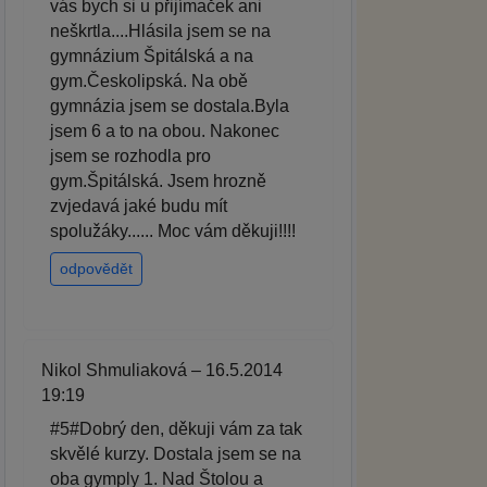
vás bych si u přijímaček ani
neškrtla....Hlásila jsem se na
gymnázium Špitálská a na
gym.Českolipská. Na obě
gymnázia jsem se dostala.Byla
jsem 6 a to na obou. Nakonec
jsem se rozhodla pro
gym.Špitálská. Jsem hrozně
zvjedavá jaké budu mít
spolužáky...... Moc vám děkuji!!!!
odpovědět
Nikol Shmuliaková – 16.5.2014
19:19
#5#Dobrý den, děkuji vám za tak
skvělé kurzy. Dostala jsem se na
oba gymply 1. Nad Štolou a