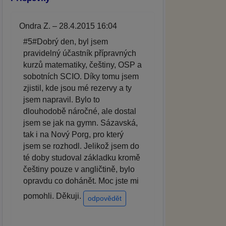
Ondra Z. – 28.4.2015 16:04
#5#Dobrý den, byl jsem
pravidelný účastník přípravných
kurzů matematiky, češtiny, OSP a
sobotních SCIO. Díky tomu jsem
zjistil, kde jsou mé rezervy a ty
jsem napravil. Bylo to
dlouhodobě náročné, ale dostal
jsem se jak na gymn. Sázavská,
tak i na Nový Porg, pro který
jsem se rozhodl. Jelikož jsem do
té doby studoval základku kromě
češtiny pouze v angličtině, bylo
opravdu co dohánět. Moc jste mi
pomohli. Děkuji.
odpovědět