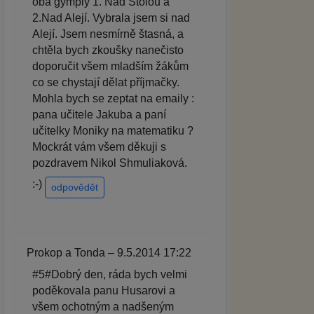
oba gymply 1. Nad Štolou a
2.Nad Alejí. Vybrala jsem si nad
Alejí. Jsem nesmírně štasná, a
chtěla bych zkoušky nanečisto
doporučit všem mladším žákům
co se chystají dělat příjmačky.
Mohla bych se zeptat na emaily :
pana učitele Jakuba a paní
učitelky Moniky na matematiku ?
Mockrát vám všem děkuji s
pozdravem Nikol Shmuliaková.
:-)
odpovědět
Prokop a Tonda – 9.5.2014 17:22
#5#Dobrý den, ráda bych velmi
poděkovala panu Husarovi a
všem ochotným a nadšeným