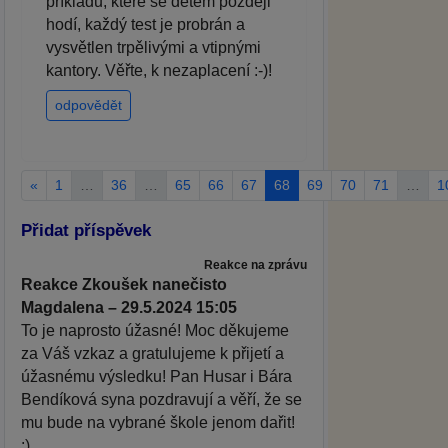
příkladů, které se dětem později
hodí, každý test je probrán a
vysvětlen trpělivými a vtipnými
kantory. Věřte, k nezaplacení :-)!
odpovědět
«
1
…
36
…
65
66
67
68
69
70
71
…
1
Přidat příspěvek
Reakce na zprávu
Reakce Zkoušek nanečisto
Magdalena – 29.5.2024 15:05
To je naprosto úžasné! Moc děkujeme
za Váš vzkaz a gratulujeme k přijetí a
úžasnému výsledku! Pan Husar i Bára
Bendíková syna pozdravují a věří, že se
mu bude na vybrané škole jenom dařit!
:)