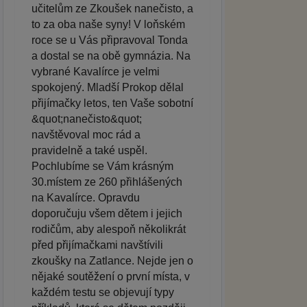
učitelům ze Zkoušek nanečisto, a
to za oba naše syny! V loňském
roce se u Vás připravoval Tonda
a dostal se na obě gymnázia. Na
vybrané Kavalírce je velmi
spokojený. Mladší Prokop dělal
přijímačky letos, ten Vaše sobotní
&quot;nanečisto&quot;
navštěvoval moc rád a
pravidelně a také uspěl.
Pochlubíme se Vám krásným
30.místem ze 260 přihlášených
na Kavalírce. Opravdu
doporučuju všem dětem i jejich
rodičům, aby alespoň několikrát
před přijímačkami navštívili
zkoušky na Zatlance. Nejde jen o
nějaké soutěžení o první místa, v
každém testu se objevují typy