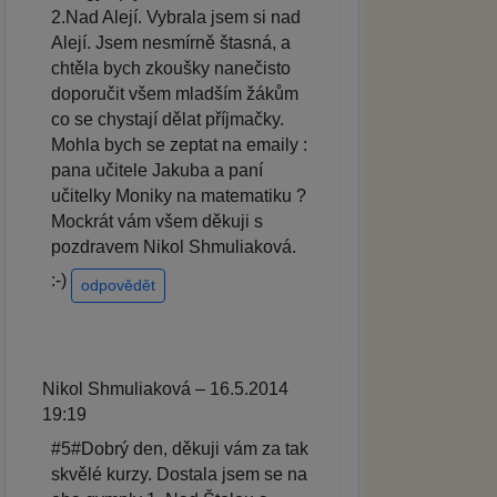
2.Nad Alejí. Vybrala jsem si nad
Alejí. Jsem nesmírně štasná, a
chtěla bych zkoušky nanečisto
doporučit všem mladším žákům
co se chystají dělat příjmačky.
Mohla bych se zeptat na emaily :
pana učitele Jakuba a paní
učitelky Moniky na matematiku ?
Mockrát vám všem děkuji s
pozdravem Nikol Shmuliaková.
:-)
odpovědět
Nikol Shmuliaková – 16.5.2014
19:19
#5#Dobrý den, děkuji vám za tak
skvělé kurzy. Dostala jsem se na