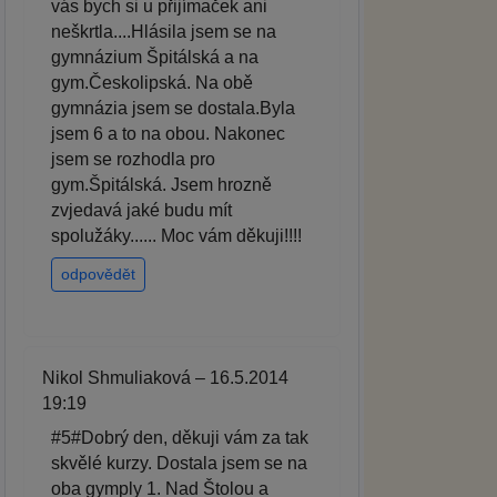
vás bych si u přijímaček ani
neškrtla....Hlásila jsem se na
gymnázium Špitálská a na
gym.Českolipská. Na obě
gymnázia jsem se dostala.Byla
jsem 6 a to na obou. Nakonec
jsem se rozhodla pro
gym.Špitálská. Jsem hrozně
zvjedavá jaké budu mít
spolužáky...... Moc vám děkuji!!!!
odpovědět
Nikol Shmuliaková – 16.5.2014
19:19
#5#Dobrý den, děkuji vám za tak
skvělé kurzy. Dostala jsem se na
oba gymply 1. Nad Štolou a