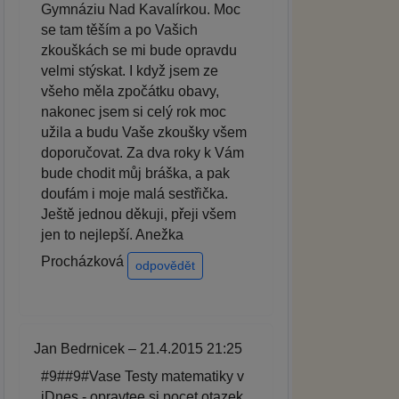
Gymnáziu Nad Kavalírkou. Moc
se tam těším a po Vašich
zkouškách se mi bude opravdu
velmi stýskat. I když jsem ze
všeho měla zpočátku obavy,
nakonec jsem si celý rok moc
užila a budu Vaše zkoušky všem
doporučovat. Za dva roky k Vám
bude chodit můj bráška, a pak
doufám i moje malá sestřička.
Ještě jednou děkuji, přeji všem
jen to nejlepší. Anežka
Procházková
odpovědět
Jan Bedrnicek – 21.4.2015 21:25
#9##9#Vase Testy matematiky v
iDnes - opravtee si pocet otazek