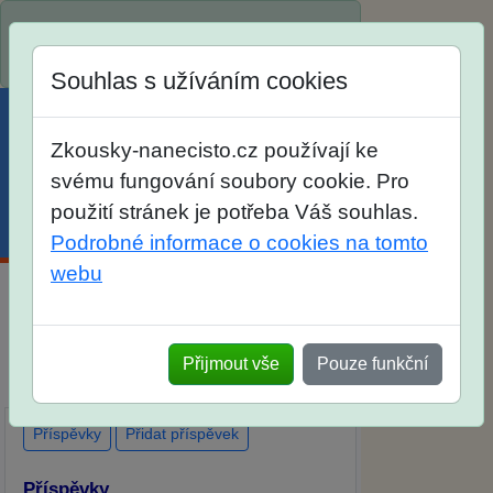
Spustili jsme přihlašování na školní rok
2026/2027!
Souhlas s užíváním cookies
Zkousky-nanecisto.cz používají ke
svému fungování soubory cookie. Pro
použití stránek je potřeba Váš souhlas.
Menu
Účet
Košík
Podrobné informace o cookies na tomto
webu
Diskuse Jak jste dopadli u zkoušek na
SŠ? Vaše ohlasy po skutečných
Přijmout vše
Pouze funkční
přijímacích zkouškách
Příspěvky
Přidat příspěvek
Příspěvky