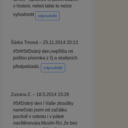
v historii, nebot takto to nelze
vyhodnotit
odpovědět
Šárka Trnová – 25.11.2014 20:13
#5##5#Dobrý den,nepřišla mi
poštou písemka z čj a studijních
předpokladú.
odpovědět
Zuzana Z. – 18.5.2014 15:26
#5#Dobrý den ! Vaše zkoušky
nanečisto jsem od začátku
poctivě v sobotu i v pátek
navštěvovala.Musím říct ,že bez