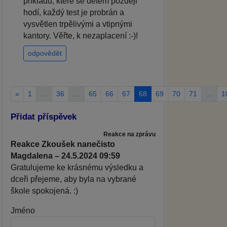
příkladů, které se dětem později
hodí, každý test je probrán a
vysvětlen trpělivými a vtipnými
kantory. Věřte, k nezaplacení :-)!
odpovědět
«
1
…
36
…
65
66
67
68
69
70
71
…
1
Přidat příspěvek
Reakce na zprávu
Reakce Zkoušek nanečisto
Magdalena – 24.5.2024 09:59
Gratulujeme ke krásnému výsledku a
dceři přejeme, aby byla na vybrané
škole spokojená. :)
Jméno