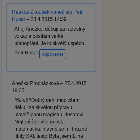
Reakce Zkoušek nanečisto Petr
Husar
– 28.4.2015 14:39
Ahoj Anežko, děkuji za radostný
vzkaz a posílám velké
blahopřání. Je to skvělý úspěch.
Petr Husar
odpovědět
Anežka Procházková – 27.4.2015
19:05
#5##5#Dobrý den, moc všem
děkuji za skvělou přípravu,
hlavně panu magistru Husarovi.
Nejlepší ze všeho byla
matematika, hlavně se mi hrozně
líbily XXL testy. Byla jsem 1. na