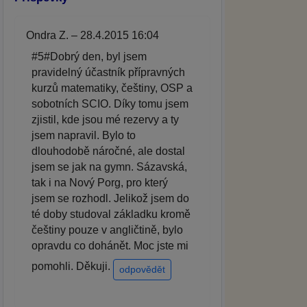
Ondra Z. – 28.4.2015 16:04
#5#Dobrý den, byl jsem
pravidelný účastník přípravných
kurzů matematiky, češtiny, OSP a
sobotních SCIO. Díky tomu jsem
zjistil, kde jsou mé rezervy a ty
jsem napravil. Bylo to
dlouhodobě náročné, ale dostal
jsem se jak na gymn. Sázavská,
tak i na Nový Porg, pro který
jsem se rozhodl. Jelikož jsem do
té doby studoval základku kromě
češtiny pouze v angličtině, bylo
opravdu co dohánět. Moc jste mi
pomohli. Děkuji.
odpovědět