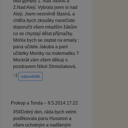
oba gymply 1. Nad Štolou a
2.Nad Alejí. Vybrala jsem si nad
Alejí. Jsem nesmírně štasná, a
chtěla bych zkoušky nanečisto
doporučit všem mladším žákům
co se chystají dělat příjmačky.
Mohla bych se zeptat na emaily :
pana učitele Jakuba a paní
učitelky Moniky na matematiku ?
Mockrát vám všem děkuji s
pozdravem Nikol Shmuliaková.
:-)
odpovědět
Prokop a Tonda – 9.5.2014 17:22
#5#Dobrý den, ráda bych velmi
poděkovala panu Husarovi a
všem ochotným a nadšeným