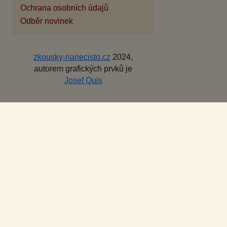
Ochrana osobních údajů
Odběr novinek
zkousky-nanecisto.cz
2024,
autorem grafických prvků je
Josef Quis