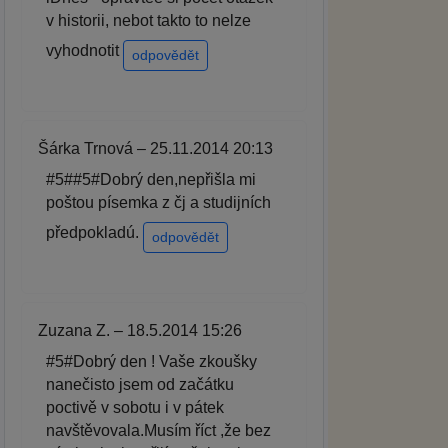
v historii, nebot takto to nelze
vyhodnotit
odpovědět
Šárka Trnová – 25.11.2014 20:13
#5##5#Dobrý den,nepřišla mi
poštou písemka z čj a studijních
předpokladú.
odpovědět
Zuzana Z. – 18.5.2014 15:26
#5#Dobrý den ! Vaše zkoušky
nanečisto jsem od začátku
poctivě v sobotu i v pátek
navštěvovala.Musím říct ,že bez