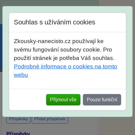
Spustili jsme přihlašování na školní rok
2026/2027!
Souhlas s užíváním cookies
Zkousky-nanecisto.cz používají ke
svému fungování soubory cookie. Pro
použití stránek je potřeba Váš souhlas.
Menu
Účet
Košík
Podrobné informace o cookies na tomto
webu
Diskuse Jak jste dopadli u zkoušek na
SŠ? Vaše ohlasy po skutečných
Přijmout vše
Pouze funkční
přijímacích zkouškách
Příspěvky
Přidat příspěvek
Příspěvky