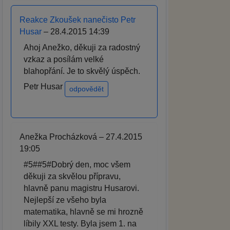
Reakce Zkoušek nanečisto Petr
Husar
– 28.4.2015 14:39
Ahoj Anežko, děkuji za radostný
vzkaz a posílám velké
blahopřání. Je to skvělý úspěch.
Petr Husar
odpovědět
Anežka Procházková – 27.4.2015
19:05
#5##5#Dobrý den, moc všem
děkuji za skvělou přípravu,
hlavně panu magistru Husarovi.
Nejlepší ze všeho byla
matematika, hlavně se mi hrozně
líbily XXL testy. Byla jsem 1. na