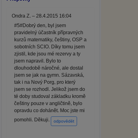
Ondra Z. – 28.4.2015 16:04
#5#Dobrý den, byl jsem
pravidelný účastník přípravných
kurzů matematiky, češtiny, OSP a
sobotních SCIO. Díky tomu jsem
zjistil, kde jsou mé rezervy a ty
jsem napravil. Bylo to
dlouhodobě náročné, ale dostal
jsem se jak na gymn. Sázavská,
tak i na Nový Porg, pro který
jsem se rozhodl. Jelikož jsem do
té doby studoval základku kromě
češtiny pouze v angličtině, bylo
opravdu co dohánět. Moc jste mi
pomohli. Děkuji.
odpovědět