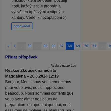
příkladů, které se dětem později
hodí, každý test je probrán a
vysvětlen trpělivými a vtipnými
kantory. Věřte, k nezaplacení :-)!
odpovědět
«
1
…
36
…
65
66
67
68
69
70
71
…
1
Přidat příspěvek
Reakce na zprávu
Reakce Zkoušek nanečisto
Magdalena – 20.5.2024 12:19
Bonjour, Merci, nous vous remercions
pour votre avis, nous l’apprécions
beaucoup. Nous sommes contents que
vous avez aimer nos cours de
preparation, en ajoutant que oui, nous
essayons de motiver les étudiants pour