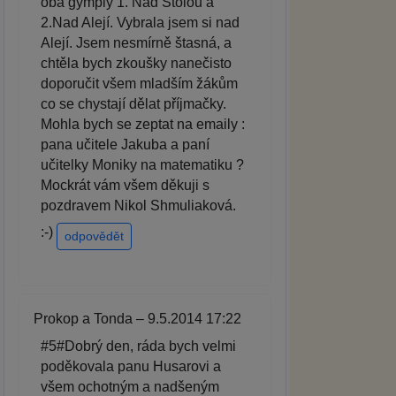
oba gymply 1. Nad Štolou a
2.Nad Alejí. Vybrala jsem si nad
Alejí. Jsem nesmírně štasná, a
chtěla bych zkoušky nanečisto
doporučit všem mladším žákům
co se chystají dělat příjmačky.
Mohla bych se zeptat na emaily :
pana učitele Jakuba a paní
učitelky Moniky na matematiku ?
Mockrát vám všem děkuji s
pozdravem Nikol Shmuliaková.
:-)
odpovědět
Prokop a Tonda – 9.5.2014 17:22
#5#Dobrý den, ráda bych velmi
poděkovala panu Husarovi a
všem ochotným a nadšeným