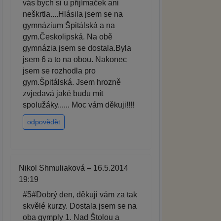
vás bych si u přijímaček ani
neškrtla....Hlásila jsem se na
gymnázium Špitálská a na
gym.Českolipská. Na obě
gymnázia jsem se dostala.Byla
jsem 6 a to na obou. Nakonec
jsem se rozhodla pro
gym.Špitálská. Jsem hrozně
zvjedavá jaké budu mít
spolužáky...... Moc vám děkuji!!!!
odpovědět
Nikol Shmuliaková – 16.5.2014
19:19
#5#Dobrý den, děkuji vám za tak
skvělé kurzy. Dostala jsem se na
oba gymply 1. Nad Štolou a