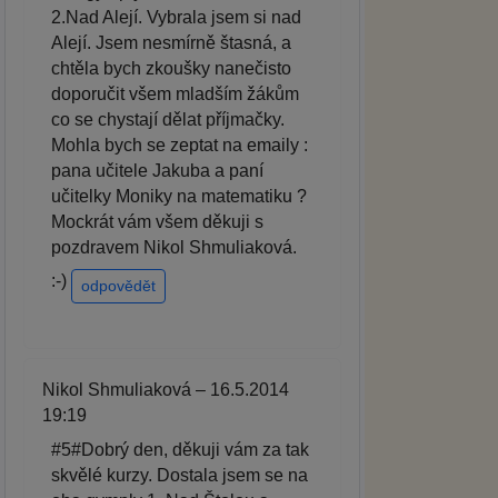
2.Nad Alejí. Vybrala jsem si nad
Alejí. Jsem nesmírně štasná, a
chtěla bych zkoušky nanečisto
doporučit všem mladším žákům
co se chystají dělat příjmačky.
Mohla bych se zeptat na emaily :
pana učitele Jakuba a paní
učitelky Moniky na matematiku ?
Mockrát vám všem děkuji s
pozdravem Nikol Shmuliaková.
:-)
odpovědět
Nikol Shmuliaková – 16.5.2014
19:19
#5#Dobrý den, děkuji vám za tak
skvělé kurzy. Dostala jsem se na