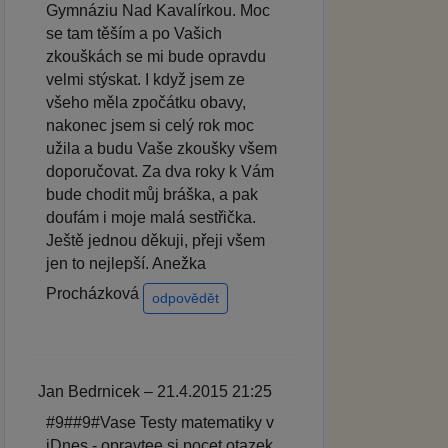
Gymnáziu Nad Kavalírkou. Moc
se tam těším a po Vašich
zkouškách se mi bude opravdu
velmi stýskat. I když jsem ze
všeho měla zpočátku obavy,
nakonec jsem si celý rok moc
užila a budu Vaše zkoušky všem
doporučovat. Za dva roky k Vám
bude chodit můj bráška, a pak
doufám i moje malá sestřička.
Ještě jednou děkuji, přeji všem
jen to nejlepší. Anežka
Procházková
odpovědět
Jan Bedrnicek – 21.4.2015 21:25
#9##9#Vase Testy matematiky v
iDnes - opravtee si pocet otazek