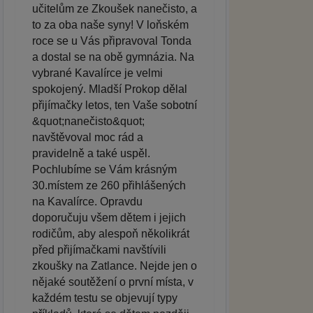
učitelům ze Zkoušek nanečisto, a
to za oba naše syny! V loňském
roce se u Vás připravoval Tonda
a dostal se na obě gymnázia. Na
vybrané Kavalírce je velmi
spokojený. Mladší Prokop dělal
přijímačky letos, ten Vaše sobotní
&quot;nanečisto&quot;
navštěvoval moc rád a
pravidelně a také uspěl.
Pochlubíme se Vám krásným
30.místem ze 260 přihlášených
na Kavalírce. Opravdu
doporučuju všem dětem i jejich
rodičům, aby alespoň několikrát
před přijímačkami navštívili
zkoušky na Zatlance. Nejde jen o
nějaké soutěžení o první místa, v
každém testu se objevují typy