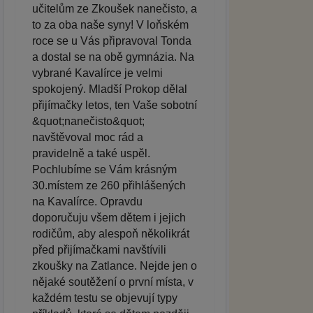
učitelům ze Zkoušek nanečisto, a
to za oba naše syny! V loňském
roce se u Vás připravoval Tonda
a dostal se na obě gymnázia. Na
vybrané Kavalírce je velmi
spokojený. Mladší Prokop dělal
přijímačky letos, ten Vaše sobotní
&quot;nanečisto&quot;
navštěvoval moc rád a
pravidelně a také uspěl.
Pochlubíme se Vám krásným
30.místem ze 260 přihlášených
na Kavalírce. Opravdu
doporučuju všem dětem i jejich
rodičům, aby alespoň několikrát
před přijímačkami navštívili
zkoušky na Zatlance. Nejde jen o
nějaké soutěžení o první místa, v
každém testu se objevují typy