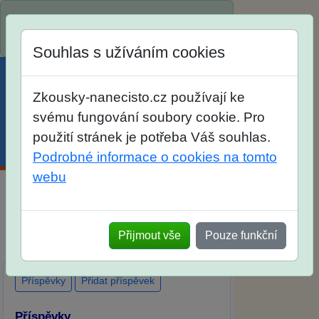
Spustili jsme přihlašování na školní rok
2026/2027!
Souhlas s užíváním cookies
Zkousky-nanecisto.cz používají ke
svému fungování soubory cookie. Pro
použití stránek je potřeba Váš souhlas.
Menu
Účet
Košík
Podrobné informace o cookies na tomto
webu
Diskuse Jak jste dopadli u zkoušek na
SŠ? Vaše ohlasy po skutečných
Přijmout vše
Pouze funkční
přijímacích zkouškách
Příspěvky
Přidat příspěvek
Příspěvky