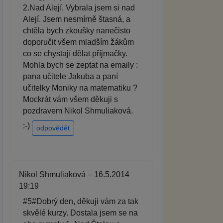
2.Nad Alejí. Vybrala jsem si nad
Alejí. Jsem nesmírně štasná, a
chtěla bych zkoušky nanečisto
doporučit všem mladším žákům
co se chystají dělat příjmačky.
Mohla bych se zeptat na emaily :
pana učitele Jakuba a paní
učitelky Moniky na matematiku ?
Mockrát vám všem děkuji s
pozdravem Nikol Shmuliaková.
:-)
odpovědět
Nikol Shmuliaková – 16.5.2014
19:19
#5#Dobrý den, děkuji vám za tak
skvělé kurzy. Dostala jsem se na