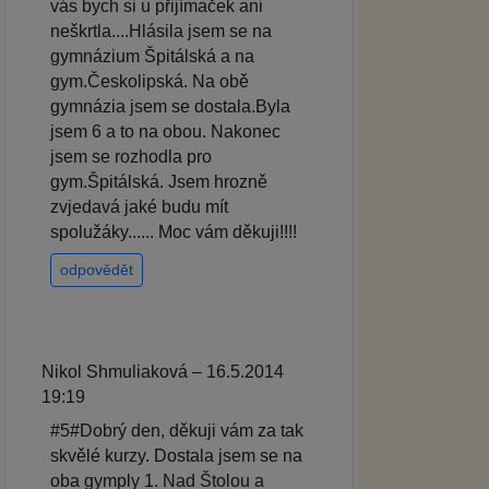
vás bych si u přijímaček ani
neškrtla....Hlásila jsem se na
gymnázium Špitálská a na
gym.Českolipská. Na obě
gymnázia jsem se dostala.Byla
jsem 6 a to na obou. Nakonec
jsem se rozhodla pro
gym.Špitálská. Jsem hrozně
zvjedavá jaké budu mít
spolužáky...... Moc vám děkuji!!!!
odpovědět
Nikol Shmuliaková – 16.5.2014
19:19
#5#Dobrý den, děkuji vám za tak
skvělé kurzy. Dostala jsem se na
oba gymply 1. Nad Štolou a