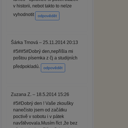
v historii, nebot takto to nelze
vyhodnotit
odpovědět
Šárka Trnová – 25.11.2014 20:13
#5##5#Dobrý den,nepřišla mi
poštou písemka z čj a studijních
předpokladú.
odpovědět
Zuzana Z. – 18.5.2014 15:26
#5#Dobrý den ! Vaše zkoušky
nanečisto jsem od začátku
poctivě v sobotu i v pátek
navštěvovala.Musím říct ,že bez