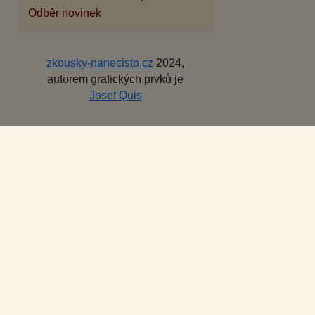
Odběr novinek
zkousky-nanecisto.cz
2024,
autorem grafických prvků je
Josef Quis