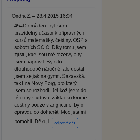
Ondra Z. – 28.4.2015 16:04
#5#Dobrý den, byl jsem
pravidelný účastník přípravných
kurzů matematiky, češtiny, OSP a
sobotních SCIO. Díky tomu jsem
zjistil, kde jsou mé rezervy a ty
jsem napravil. Bylo to
dlouhodobě náročné, ale dostal
jsem se jak na gymn. Sázavská,
tak i na Nový Porg, pro který
jsem se rozhodl. Jelikož jsem do
té doby studoval základku kromě
češtiny pouze v angličtině, bylo
opravdu co dohánět. Moc jste mi
pomohli. Děkuji.
odpovědět