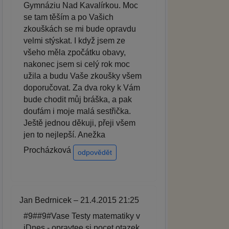
Gymnáziu Nad Kavalírkou. Moc
se tam těším a po Vašich
zkouškách se mi bude opravdu
velmi stýskat. I když jsem ze
všeho měla zpočátku obavy,
nakonec jsem si celý rok moc
užila a budu Vaše zkoušky všem
doporučovat. Za dva roky k Vám
bude chodit můj bráška, a pak
doufám i moje malá sestřička.
Ještě jednou děkuji, přeji všem
jen to nejlepší. Anežka
Procházková
odpovědět
Jan Bedrnicek – 21.4.2015 21:25
#9##9#Vase Testy matematiky v
iDnes - opravtee si pocet otazek