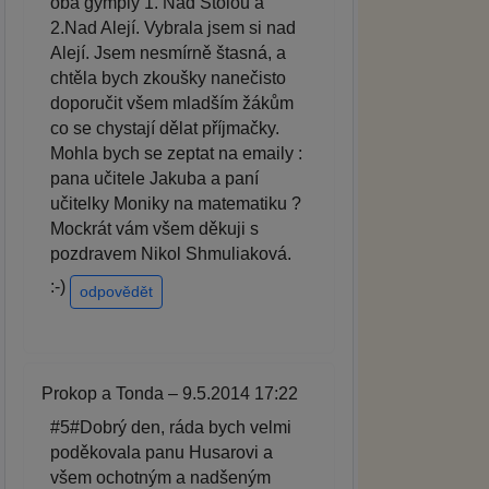
oba gymply 1. Nad Štolou a
2.Nad Alejí. Vybrala jsem si nad
Alejí. Jsem nesmírně štasná, a
chtěla bych zkoušky nanečisto
doporučit všem mladším žákům
co se chystají dělat příjmačky.
Mohla bych se zeptat na emaily :
pana učitele Jakuba a paní
učitelky Moniky na matematiku ?
Mockrát vám všem děkuji s
pozdravem Nikol Shmuliaková.
:-)
odpovědět
Prokop a Tonda – 9.5.2014 17:22
#5#Dobrý den, ráda bych velmi
poděkovala panu Husarovi a
všem ochotným a nadšeným