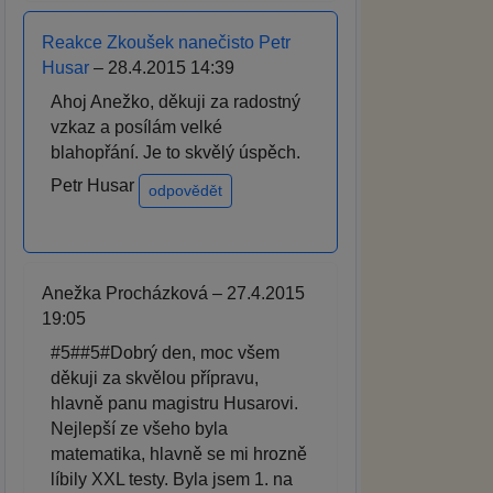
Reakce Zkoušek nanečisto Petr
Husar
– 28.4.2015 14:39
Ahoj Anežko, děkuji za radostný
vzkaz a posílám velké
blahopřání. Je to skvělý úspěch.
Petr Husar
odpovědět
Anežka Procházková – 27.4.2015
19:05
#5##5#Dobrý den, moc všem
děkuji za skvělou přípravu,
hlavně panu magistru Husarovi.
Nejlepší ze všeho byla
matematika, hlavně se mi hrozně
líbily XXL testy. Byla jsem 1. na