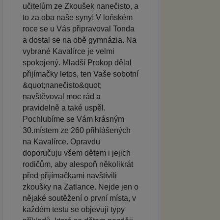
učitelům ze Zkoušek nanečisto, a
to za oba naše syny! V loňském
roce se u Vás připravoval Tonda
a dostal se na obě gymnázia. Na
vybrané Kavalírce je velmi
spokojený. Mladší Prokop dělal
přijímačky letos, ten Vaše sobotní
&quot;nanečisto&quot;
navštěvoval moc rád a
pravidelně a také uspěl.
Pochlubíme se Vám krásným
30.místem ze 260 přihlášených
na Kavalírce. Opravdu
doporučuju všem dětem i jejich
rodičům, aby alespoň několikrát
před přijímačkami navštívili
zkoušky na Zatlance. Nejde jen o
nějaké soutěžení o první místa, v
každém testu se objevují typy