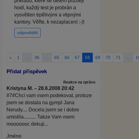
příkladů, které se dětem později
hodí, každý test je probrán a
vysvětlen trpělivými a vtipnými
kantory. Věřte, k nezaplacení :-)!
odpovědět
«
1
…
36
…
65
66
67
68
69
70
71
…
1
Přidat příspěvek
Reakce na zprávu
Kristyna M. – 28.6.2008 20:42
#7#Chci vam vsem podekovat, protoze
jsem se dostala na gympl Jana
Nerudy.... Docela jsem se i dobre
umistila.......... Takze Vam vsem
mooooooc dekuji...
Jméno