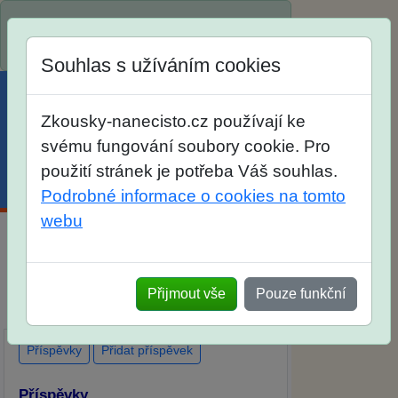
Spustili jsme přihlašování na školní rok
2026/2027!
Souhlas s užíváním cookies
Zkousky-nanecisto.cz používají ke
svému fungování soubory cookie. Pro
použití stránek je potřeba Váš souhlas.
Menu
Účet
Košík
Podrobné informace o cookies na tomto
webu
Diskuse Jak jste dopadli u zkoušek na
SŠ? Vaše ohlasy po skutečných
Přijmout vše
Pouze funkční
přijímacích zkouškách
Příspěvky
Přidat příspěvek
Příspěvky