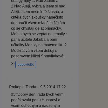
oba gymply 1. Nad Štolou a
2.Nad Alejí. Vybrala jsem si nad
Alejí. Jsem nesmírně štasná, a
chtěla bych zkoušky nanečisto
doporučit všem mladším žákům
co se chystají dělat příjmačky.
Mohla bych se zeptat na emaily :
pana učitele Jakuba a paní
učitelky Moniky na matematiku ?
Mockrát vám všem děkuji s
pozdravem Nikol Shmuliaková.
:-)
odpovědět
Prokop a Tonda – 9.5.2014 17:22
#5#Dobrý den, ráda bych velmi
poděkovala panu Husarovi a
všem ochotným a nadšeným