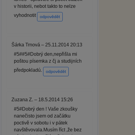
v historii, nebot takto to nelze
vyhodnotit
odpovědět
Šárka Trnová – 25.11.2014 20:13
#5##5#Dobrý den,nepřišla mi
poštou písemka z čj a studijních
předpokladú.
odpovědět
Zuzana Z. – 18.5.2014 15:26
#5#Dobrý den ! Vaše zkoušky
nanečisto jsem od začátku
poctivě v sobotu i v pátek
navštěvovala.Musím říct ,že bez