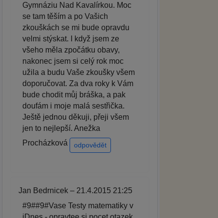
Gymnáziu Nad Kavalírkou. Moc
se tam těším a po Vašich
zkouškách se mi bude opravdu
velmi stýskat. I když jsem ze
všeho měla zpočátku obavy,
nakonec jsem si celý rok moc
užila a budu Vaše zkoušky všem
doporučovat. Za dva roky k Vám
bude chodit můj bráška, a pak
doufám i moje malá sestřička.
Ještě jednou děkuji, přeji všem
jen to nejlepší. Anežka
Procházková
odpovědět
Jan Bedrnicek – 21.4.2015 21:25
#9##9#Vase Testy matematiky v
iDnes - opravtee si pocet otazek