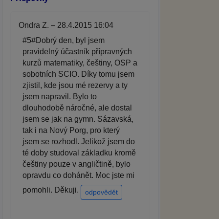
Ondra Z. – 28.4.2015 16:04
#5#Dobrý den, byl jsem
pravidelný účastník přípravných
kurzů matematiky, češtiny, OSP a
sobotních SCIO. Díky tomu jsem
zjistil, kde jsou mé rezervy a ty
jsem napravil. Bylo to
dlouhodobě náročné, ale dostal
jsem se jak na gymn. Sázavská,
tak i na Nový Porg, pro který
jsem se rozhodl. Jelikož jsem do
té doby studoval základku kromě
češtiny pouze v angličtině, bylo
opravdu co dohánět. Moc jste mi
pomohli. Děkuji.
odpovědět