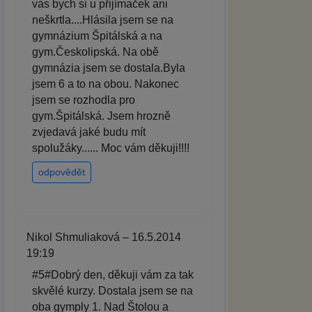
vás bych si u přijímaček ani
neškrtla....Hlásila jsem se na
gymnázium Špitálská a na
gym.Českolipská. Na obě
gymnázia jsem se dostala.Byla
jsem 6 a to na obou. Nakonec
jsem se rozhodla pro
gym.Špitálská. Jsem hrozně
zvjedavá jaké budu mít
spolužáky...... Moc vám děkuji!!!!
odpovědět
Nikol Shmuliaková – 16.5.2014
19:19
#5#Dobrý den, děkuji vám za tak
skvělé kurzy. Dostala jsem se na
oba gymply 1. Nad Štolou a