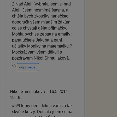
2.Nad Alejí. Vybrala jsem si nad
Alejí. Jsem nesmírně štasná, a
chtěla bych zkoušky nanečisto
doporučit všem mladším žákům
co se chystají dělat příjmačky.
Mohla bych se zeptat na emaily :
pana učitele Jakuba a paní
učitelky Moniky na matematiku ?
Mockrát vám všem děkuji s
pozdravem Nikol Shmuliaková.
:-)
odpovědět
Nikol Shmuliaková – 16.5.2014
19:19
#5#Dobrý den, děkuji vám za tak
skvělé kurzy. Dostala jsem se na