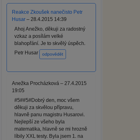
Reakce Zkoušek nanečisto Petr
Husar
– 28.4.2015 14:39
Ahoj Anežko, děkuji za radostný
vzkaz a posílám velké
blahopřání. Je to skvělý úspěch.
Petr Husar
odpovědět
Anežka Procházková – 27.4.2015
19:05
#5##5#Dobrý den, moc všem
děkuji za skvělou přípravu,
hlavně panu magistru Husarovi.
Nejlepší ze všeho byla
matematika, hlavně se mi hrozně
líbily XXL testy. Byla jsem 1. na