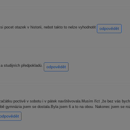
 pocet otazek v historii, nebot takto to nelze vyhodnotit
odpovědět
a studijních předpokladú.
odpovědět
átku poctivě v sobotu i v pátek navštěvovala.Musím říct ,že bez vás bych si
bě gymnázia jsem se dostala.Byla jsem 6 a to na obou. Nakonec jsem se ro
odpovědět