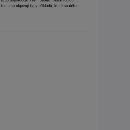
avdu doporučuju všem dětem i jejich rodičům,
testu se objevují typy příkladů, které se dětem