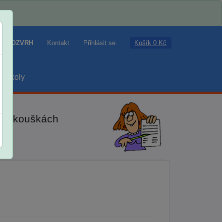
Košík 0 Kč
ROZVRH
Kontakt
Přihlásit se
školy
ch zkouškách