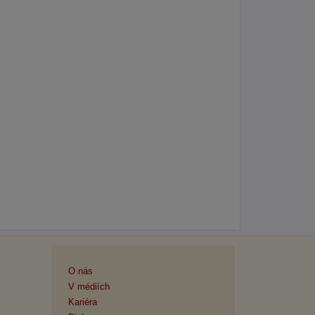
O nás
V médiích
Kariéra