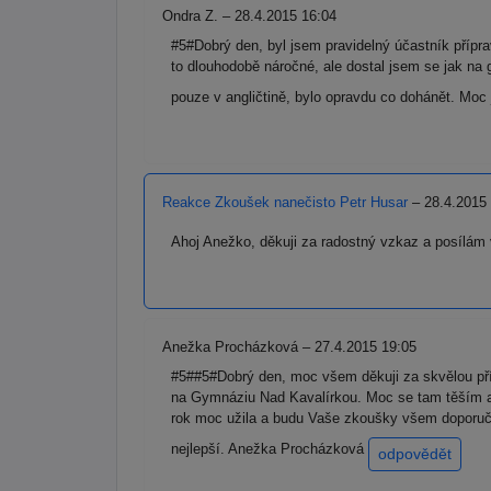
Ondra Z. – 28.4.2015 16:04
#5#Dobrý den, byl jsem pravidelný účastník přípr
to dlouhodobě náročné, ale dostal jsem se jak na
pouze v angličtině, bylo opravdu co dohánět. Moc 
Reakce Zkoušek nanečisto Petr Husar
– 28.4.2015
Ahoj Anežko, děkuji za radostný vzkaz a posílám 
Anežka Procházková – 27.4.2015 19:05
#5##5#Dobrý den, moc všem děkuji za skvělou příp
na Gymnáziu Nad Kavalírkou. Moc se tam těším a
rok moc užila a budu Vaše zkoušky všem doporučov
nejlepší. Anežka Procházková
odpovědět