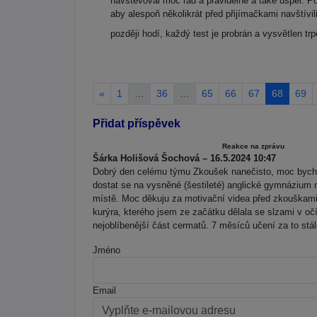
navštěvoval moc rád a pravidelně a také uspěl. 
aby alespoň několikrát před přijímačkami navštívi
později hodí, každý test je probrán a vysvětlen trp
«
1
…
36
…
65
66
67
68
69
Přidat příspěvek
Reakce na zprávu
Šárka Holišová Šochová – 16.5.2024 10:47
Dobrý den celému týmu Zkoušek nanečisto, moc bych 
dostat se na vysněné (šestileté) anglické gymnázium 
místě. Moc děkuju za motivační videa před zkouškami,
kurýra, kterého jsem ze začátku dělala se slzami v oč
nejoblíbenější část cermatů. 7 měsíců učení za to stál
Jméno
Email