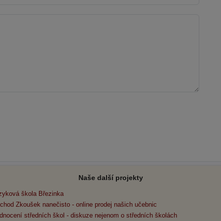
Naše další projekty
zyková škola Březinka
chod Zkoušek nanečisto - online prodej našich učebnic
dnocení středních škol - diskuze nejenom o středních školách