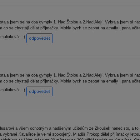
stala jsem se na oba gymply 1. Nad Štolou a 2.Nad Alejí. Vybrala jsem si na
co se chystají dělat příjmačky. Mohla bych se zeptat na emaily : pana učit
muliaková. :-)
odpovědět
stala jsem se na oba gymply 1. Nad Štolou a 2.Nad Alejí. Vybrala jsem si na
co se chystají dělat příjmačky. Mohla bych se zeptat na emaily : pana učit
muliaková. :-)
odpovědět
Husarovi a všem ochotným a nadšeným učitelům ze Zkoušek nanečisto, a to 
a vybrané Kavalírce je velmi spokojený. Mladší Prokop dělal přijímačky leto