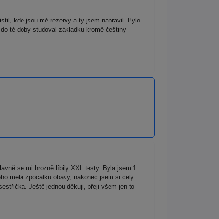
til, kde jsou mé rezervy a ty jsem napravil. Bylo
m do té doby studoval základku kromě češtiny
avně se mi hrozně líbily XXL testy. Byla jsem 1.
eho měla zpočátku obavy, nakonec jsem si celý
třička. Ještě jednou děkuji, přeji všem jen to