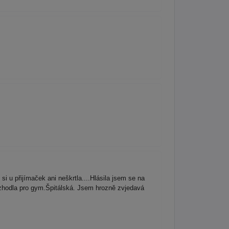
 u přijímaček ani neškrtla....Hlásila jsem se na
zhodla pro gym.Špitálská. Jsem hrozně zvjedavá