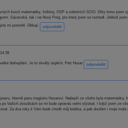
avných kurzů matematiky, češtiny, OSP a sobotních SCIO. Díky tomu jsem zjis
 gymn. Sázavská, tak i na Nový Porg, pro který jsem se rozhodl. Jelikož jse
jste mi pomohli. Děkuji.
odpovědět
 14:39
velké blahopřání. Je to skvělý úspěch. Petr Husar
odpovědět
ravu, hlavně panu magistru Husarovi. Nejlepší ze všeho byla matematika, hl
 po Vašich zkouškách se mi bude opravdu velmi stýskat. I když jsem ze vš
at. Za dva roky k Vám bude chodit můj bráška, a pak doufám i moje malá ses