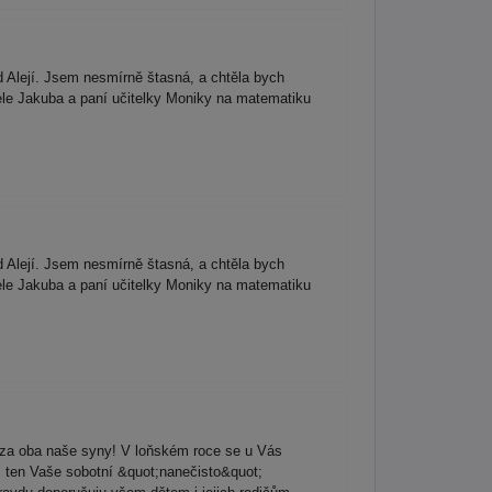
d Alejí. Jsem nesmírně štasná, a chtěla bych
ele Jakuba a paní učitelky Moniky na matematiku
d Alejí. Jsem nesmírně štasná, a chtěla bych
ele Jakuba a paní učitelky Moniky na matematiku
za oba naše syny! V loňském roce se u Vás
s, ten Vaše sobotní &quot;nanečisto&quot;