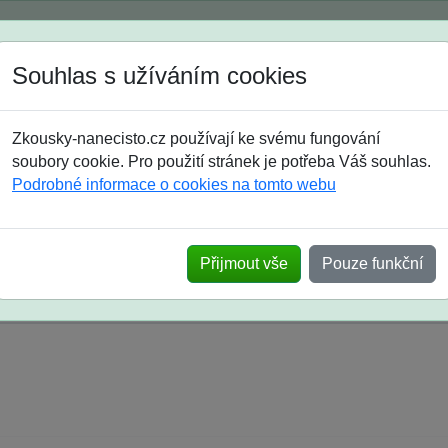
Spustili jsme přihlašování na školní rok 2026/2027!
Souhlas s užíváním cookies
Jak si vybrat
Časté dotazy
Zkousky-nanecisto.cz používají ke svému fungování
8. třída
9. třída
střední
maturanti
soutěže
prázdniny
soubory cookie. Pro použití stránek je potřeba Váš souhlas.
Podrobné informace o cookies na tomto webu
k na SŠ? Vaše ohlasy po skutečných přijímací
Přijmout vše
Pouze funkční