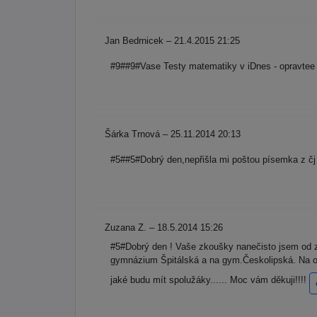
Jan Bedrnicek – 21.4.2015 21:25
#9##9#Vase Testy matematiky v iDnes - opravtee si
Šárka Trnová – 25.11.2014 20:13
#5##5#Dobrý den,nepřišla mi poštou písemka z čj 
Zuzana Z. – 18.5.2014 15:26
#5#Dobrý den ! Vaše zkoušky nanečisto jsem od zač
gymnázium Špitálská a na gym.Českolipská. Na o
jaké budu mít spolužáky...... Moc vám děkuji!!!!