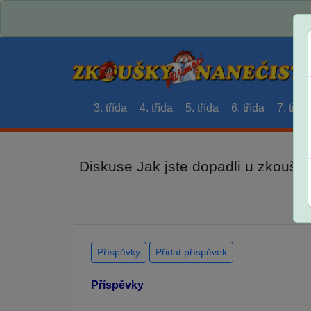
3. třída
4. třída
5. třída
6. třída
7. třída
Diskuse Jak jste dopadli u zkouše
Příspěvky
Přidat příspěvek
Příspěvky