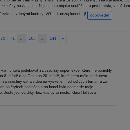
Pochlubíme se Vám krásným 30.místem ze 260 přihlášených na Kavalírce. Opr
li zkoušky na Zatlance. Nejde jen o nějaké soutěžení o první místa, v každém 
ělivými a vtipnými kantory. Věřte, k nezaplacení :-)!
odpovědět
70
71
…
106
…
141
»
vám chtěla poděkovat za všechny super lekce, které mě pomohly
na 8. místě a na Gevu na 20. místě, které jsem měla na druhém
 za všechny extra videa na vysvětlení jednotlivých témat, a za
ích po čtyřech hodinách a na konci byla geometrie moje
o. Ještě jednou díky, bez vás by to nešlo. Klára Holišová