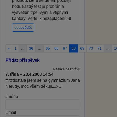
příkladů, které se dětem později
hodí, každý test je probrán a
vysvětlen trpělivými a vtipnými
kantory. Věřte, k nezaplacení :-)!
odpovědět
«
1
…
36
…
65
66
67
68
69
70
71
…
1
Přidat příspěvek
Reakce na zprávu
7. třída – 28.4.2008 14:54
#7#dostala jsem se na gymnázium Jana
Nerudy, moc všem děkuji....:-D
Jméno
Email