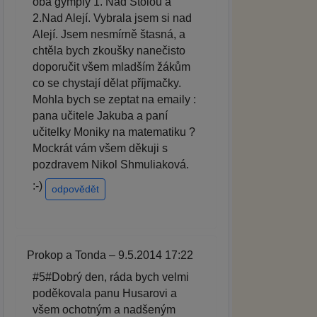
oba gymply 1. Nad Štolou a
2.Nad Alejí. Vybrala jsem si nad
Alejí. Jsem nesmírně štasná, a
chtěla bych zkoušky nanečisto
doporučit všem mladším žákům
co se chystají dělat příjmačky.
Mohla bych se zeptat na emaily :
pana učitele Jakuba a paní
učitelky Moniky na matematiku ?
Mockrát vám všem děkuji s
pozdravem Nikol Shmuliaková.
:-)
odpovědět
Prokop a Tonda – 9.5.2014 17:22
#5#Dobrý den, ráda bych velmi
poděkovala panu Husarovi a
všem ochotným a nadšeným