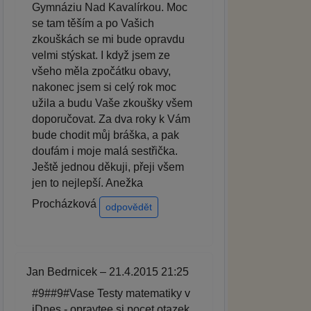
Gymnáziu Nad Kavalírkou. Moc
se tam těším a po Vašich
zkouškách se mi bude opravdu
velmi stýskat. I když jsem ze
všeho měla zpočátku obavy,
nakonec jsem si celý rok moc
užila a budu Vaše zkoušky všem
doporučovat. Za dva roky k Vám
bude chodit můj bráška, a pak
doufám i moje malá sestřička.
Ještě jednou děkuji, přeji všem
jen to nejlepší. Anežka
Procházková
odpovědět
Jan Bedrnicek – 21.4.2015 21:25
#9##9#Vase Testy matematiky v
iDnes - opravtee si pocet otazek