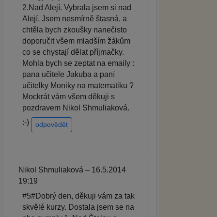
2.Nad Alejí. Vybrala jsem si nad
Alejí. Jsem nesmírně štasná, a
chtěla bych zkoušky nanečisto
doporučit všem mladším žákům
co se chystají dělat příjmačky.
Mohla bych se zeptat na emaily :
pana učitele Jakuba a paní
učitelky Moniky na matematiku ?
Mockrát vám všem děkuji s
pozdravem Nikol Shmuliaková.
:-)
odpovědět
Nikol Shmuliaková – 16.5.2014
19:19
#5#Dobrý den, děkuji vám za tak
skvělé kurzy. Dostala jsem se na