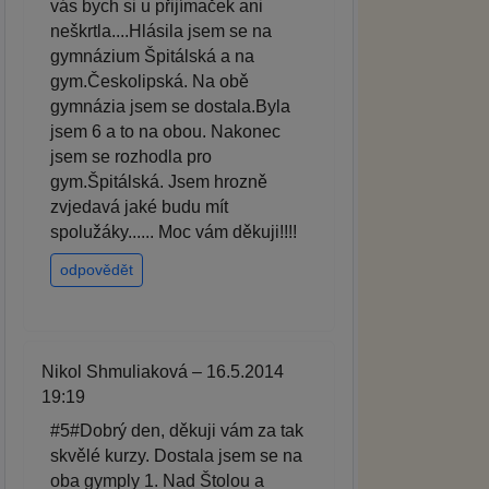
vás bych si u přijímaček ani
neškrtla....Hlásila jsem se na
gymnázium Špitálská a na
gym.Českolipská. Na obě
gymnázia jsem se dostala.Byla
jsem 6 a to na obou. Nakonec
jsem se rozhodla pro
gym.Špitálská. Jsem hrozně
zvjedavá jaké budu mít
spolužáky...... Moc vám děkuji!!!!
odpovědět
Nikol Shmuliaková – 16.5.2014
19:19
#5#Dobrý den, děkuji vám za tak
skvělé kurzy. Dostala jsem se na
oba gymply 1. Nad Štolou a