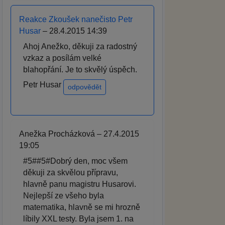
Reakce Zkoušek nanečisto Petr
Husar
– 28.4.2015 14:39
Ahoj Anežko, děkuji za radostný
vzkaz a posílám velké
blahopřání. Je to skvělý úspěch.
Petr Husar
odpovědět
Anežka Procházková – 27.4.2015
19:05
#5##5#Dobrý den, moc všem
děkuji za skvělou přípravu,
hlavně panu magistru Husarovi.
Nejlepší ze všeho byla
matematika, hlavně se mi hrozně
líbily XXL testy. Byla jsem 1. na