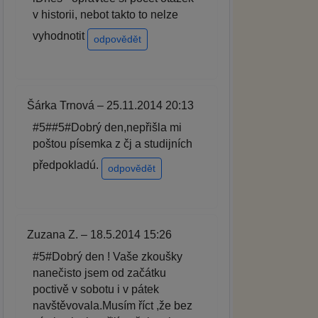
v historii, nebot takto to nelze
vyhodnotit
odpovědět
Šárka Trnová – 25.11.2014 20:13
#5##5#Dobrý den,nepřišla mi
poštou písemka z čj a studijních
předpokladú.
odpovědět
Zuzana Z. – 18.5.2014 15:26
#5#Dobrý den ! Vaše zkoušky
nanečisto jsem od začátku
poctivě v sobotu i v pátek
navštěvovala.Musím říct ,že bez