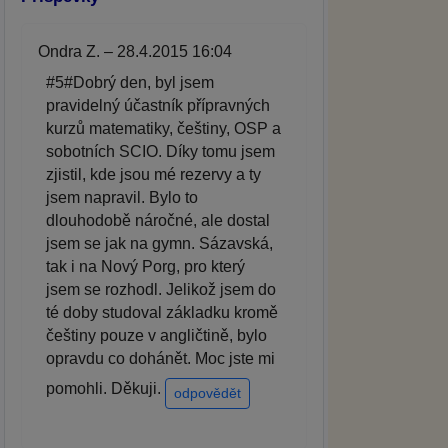
Ondra Z. – 28.4.2015 16:04
#5#Dobrý den, byl jsem
pravidelný účastník přípravných
kurzů matematiky, češtiny, OSP a
sobotních SCIO. Díky tomu jsem
zjistil, kde jsou mé rezervy a ty
jsem napravil. Bylo to
dlouhodobě náročné, ale dostal
jsem se jak na gymn. Sázavská,
tak i na Nový Porg, pro který
jsem se rozhodl. Jelikož jsem do
té doby studoval základku kromě
češtiny pouze v angličtině, bylo
opravdu co dohánět. Moc jste mi
pomohli. Děkuji.
odpovědět