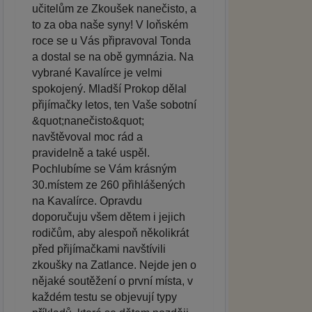
učitelům ze Zkoušek nanečisto, a
to za oba naše syny! V loňském
roce se u Vás připravoval Tonda
a dostal se na obě gymnázia. Na
vybrané Kavalírce je velmi
spokojený. Mladší Prokop dělal
přijímačky letos, ten Vaše sobotní
&quot;nanečisto&quot;
navštěvoval moc rád a
pravidelně a také uspěl.
Pochlubíme se Vám krásným
30.místem ze 260 přihlášených
na Kavalírce. Opravdu
doporučuju všem dětem i jejich
rodičům, aby alespoň několikrát
před přijímačkami navštívili
zkoušky na Zatlance. Nejde jen o
nějaké soutěžení o první místa, v
každém testu se objevují typy