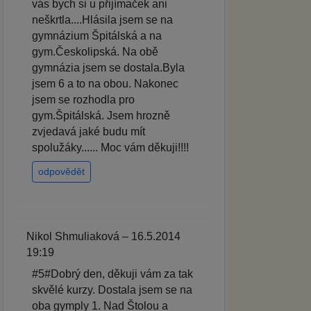
vás bych si u přijímaček ani
neškrtla....Hlásila jsem se na
gymnázium Špitálská a na
gym.Českolipská. Na obě
gymnázia jsem se dostala.Byla
jsem 6 a to na obou. Nakonec
jsem se rozhodla pro
gym.Špitálská. Jsem hrozně
zvjedavá jaké budu mít
spolužáky...... Moc vám děkuji!!!!
odpovědět
Nikol Shmuliaková – 16.5.2014
19:19
#5#Dobrý den, děkuji vám za tak
skvělé kurzy. Dostala jsem se na
oba gymply 1. Nad Štolou a