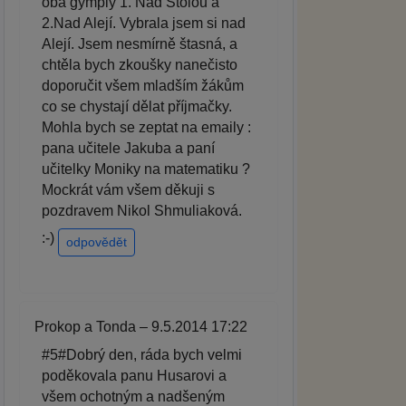
oba gymply 1. Nad Štolou a
2.Nad Alejí. Vybrala jsem si nad
Alejí. Jsem nesmírně štasná, a
chtěla bych zkoušky nanečisto
doporučit všem mladším žákům
co se chystají dělat příjmačky.
Mohla bych se zeptat na emaily :
pana učitele Jakuba a paní
učitelky Moniky na matematiku ?
Mockrát vám všem děkuji s
pozdravem Nikol Shmuliaková.
:-)
odpovědět
Prokop a Tonda – 9.5.2014 17:22
#5#Dobrý den, ráda bych velmi
poděkovala panu Husarovi a
všem ochotným a nadšeným