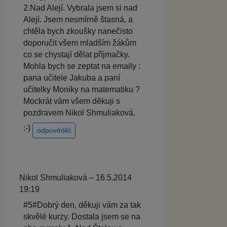
2.Nad Alejí. Vybrala jsem si nad
Alejí. Jsem nesmírně štasná, a
chtěla bych zkoušky nanečisto
doporučit všem mladším žákům
co se chystají dělat příjmačky.
Mohla bych se zeptat na emaily :
pana učitele Jakuba a paní
učitelky Moniky na matematiku ?
Mockrát vám všem děkuji s
pozdravem Nikol Shmuliaková.
:-)
odpovědět
Nikol Shmuliaková – 16.5.2014
19:19
#5#Dobrý den, děkuji vám za tak
skvělé kurzy. Dostala jsem se na