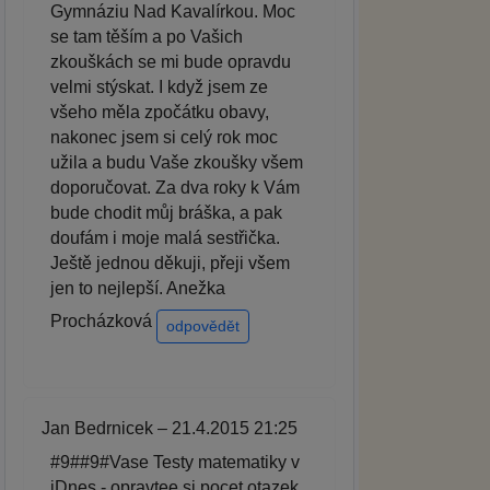
Gymnáziu Nad Kavalírkou. Moc
se tam těším a po Vašich
zkouškách se mi bude opravdu
velmi stýskat. I když jsem ze
všeho měla zpočátku obavy,
nakonec jsem si celý rok moc
užila a budu Vaše zkoušky všem
doporučovat. Za dva roky k Vám
bude chodit můj bráška, a pak
doufám i moje malá sestřička.
Ještě jednou děkuji, přeji všem
jen to nejlepší. Anežka
Procházková
odpovědět
Jan Bedrnicek – 21.4.2015 21:25
#9##9#Vase Testy matematiky v
iDnes - opravtee si pocet otazek