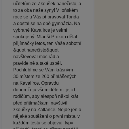
učitelům ze Zkoušek nanečisto, a
to za oba naše syny! V loňském
roce se u Vás připravoval Tonda
a dostal se na obě gymnázia. Na
vybrané Kavalírce je velmi
spokojený. Mladší Prokop dělal
přijímačky letos, ten Vaše sobotní
&quot;nanečisto&quot;
navštěvoval moc rád a
pravidelně a také uspěl.
Pochlubíme se Vám krásným
30.místem ze 260 přihlášených
na Kavalírce. Opravdu
doporučuju všem dětem i jejich
rodičům, aby alespoň několikrát
před přijímačkami navštívili
zkoušky na Zatlance. Nejde jen o
nějaké soutěžení o první místa, v
každém testu se objevují typy