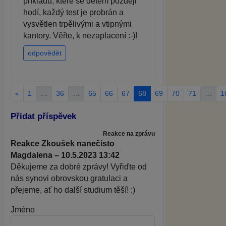
příkladů, které se dětem později
hodí, každý test je probrán a
vysvětlen trpělivými a vtipnými
kantory. Věřte, k nezaplacení :-)!
odpovědět
«
1
…
36
…
65
66
67
68
69
70
71
…
1
Přidat příspěvek
Reakce na zprávu
Reakce Zkoušek nanečisto
Magdalena – 10.5.2023 13:42
Děkujeme za dobré zprávy! Vyřiďte od
nás synovi obrovskou gratulaci a
přejeme, ať ho další studium těší! :)
Jméno