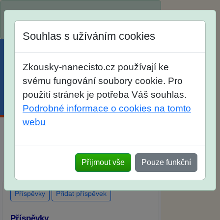
Spustili jsme přihlašování na školní rok
2026/2027!
Souhlas s užíváním cookies
Zkousky-nanecisto.cz používají ke
svému fungování soubory cookie. Pro
použití stránek je potřeba Váš souhlas.
Menu
Účet
Košík
Podrobné informace o cookies na tomto
webu
Diskuse Jak jste dopadli u zkoušek na
SŠ? Vaše ohlasy po skutečných
Přijmout vše
Pouze funkční
přijímacích zkouškách
Příspěvky
Přidat příspěvek
Příspěvky