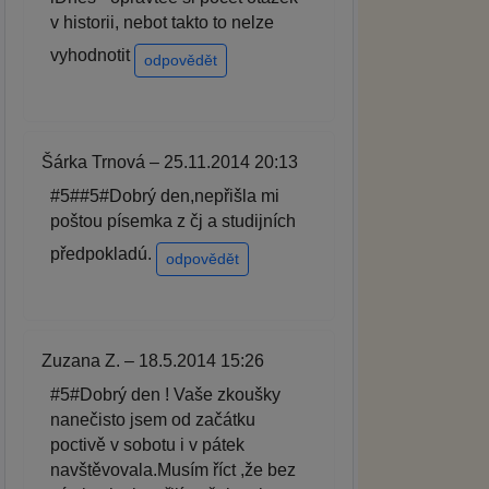
v historii, nebot takto to nelze
vyhodnotit
odpovědět
Šárka Trnová – 25.11.2014 20:13
#5##5#Dobrý den,nepřišla mi
poštou písemka z čj a studijních
předpokladú.
odpovědět
Zuzana Z. – 18.5.2014 15:26
#5#Dobrý den ! Vaše zkoušky
nanečisto jsem od začátku
poctivě v sobotu i v pátek
navštěvovala.Musím říct ,že bez