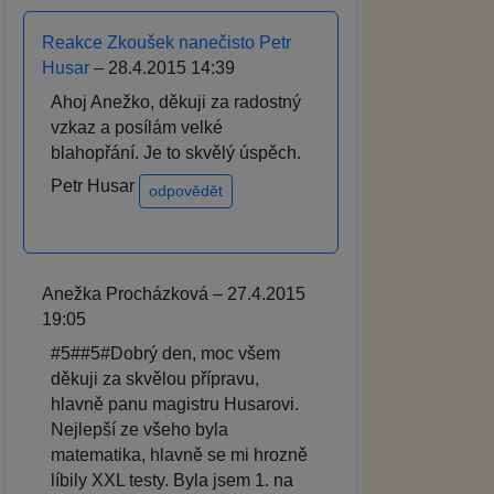
Reakce Zkoušek nanečisto Petr
Husar
– 28.4.2015 14:39
Ahoj Anežko, děkuji za radostný
vzkaz a posílám velké
blahopřání. Je to skvělý úspěch.
Petr Husar
odpovědět
Anežka Procházková – 27.4.2015
19:05
#5##5#Dobrý den, moc všem
děkuji za skvělou přípravu,
hlavně panu magistru Husarovi.
Nejlepší ze všeho byla
matematika, hlavně se mi hrozně
líbily XXL testy. Byla jsem 1. na