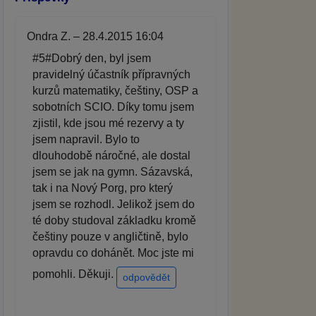
Ondra Z. – 28.4.2015 16:04
#5#Dobrý den, byl jsem
pravidelný účastník přípravných
kurzů matematiky, češtiny, OSP a
sobotních SCIO. Díky tomu jsem
zjistil, kde jsou mé rezervy a ty
jsem napravil. Bylo to
dlouhodobě náročné, ale dostal
jsem se jak na gymn. Sázavská,
tak i na Nový Porg, pro který
jsem se rozhodl. Jelikož jsem do
té doby studoval základku kromě
češtiny pouze v angličtině, bylo
opravdu co dohánět. Moc jste mi
pomohli. Děkuji.
odpovědět