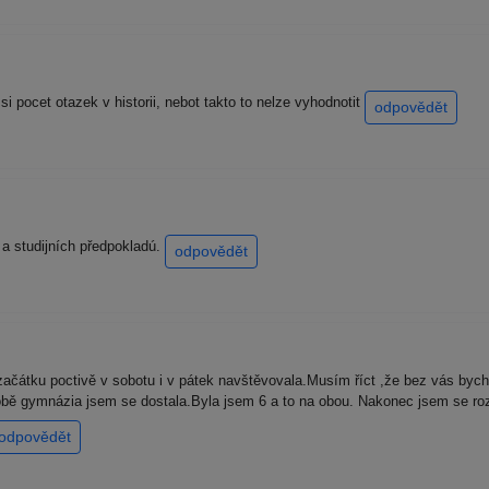
 pocet otazek v historii, nebot takto to nelze vyhodnotit
odpovědět
a studijních předpokladú.
odpovědět
átku poctivě v sobotu i v pátek navštěvovala.Musím říct ,že bez vás bych si
bě gymnázia jsem se dostala.Byla jsem 6 a to na obou. Nakonec jsem se ro
odpovědět