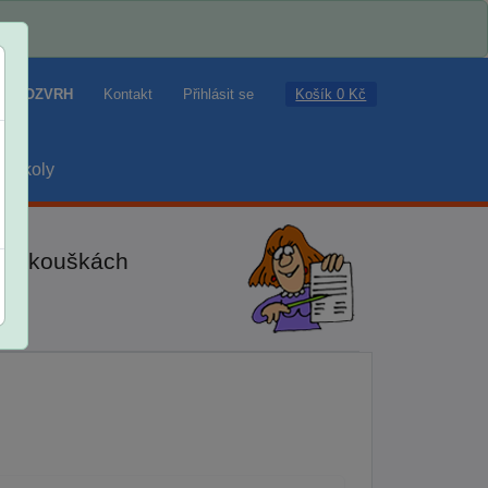
Košík 0 Kč
ROZVRH
Kontakt
Přihlásit se
školy
ch zkouškách