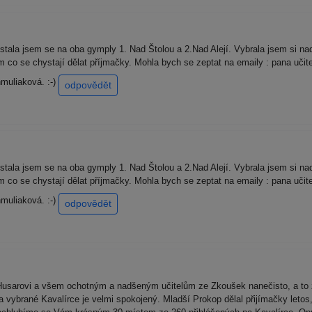
stala jsem se na oba gymply 1. Nad Štolou a 2.Nad Alejí. Vybrala jsem si na
co se chystají dělat příjmačky. Mohla bych se zeptat na emaily : pana učit
muliaková. :-)
odpovědět
stala jsem se na oba gymply 1. Nad Štolou a 2.Nad Alejí. Vybrala jsem si na
co se chystají dělat příjmačky. Mohla bych se zeptat na emaily : pana učit
muliaková. :-)
odpovědět
Husarovi a všem ochotným a nadšeným učitelům ze Zkoušek nanečisto, a to 
a vybrané Kavalírce je velmi spokojený. Mladší Prokop dělal přijímačky leto