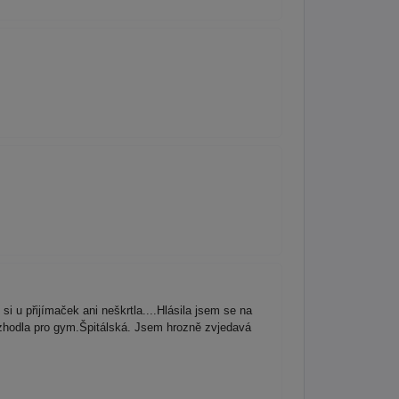
 u přijímaček ani neškrtla....Hlásila jsem se na
zhodla pro gym.Špitálská. Jsem hrozně zvjedavá