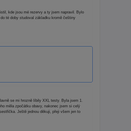
til, kde jsou mé rezervy a ty jsem napravil. Bylo
m do té doby studoval základku kromě češtiny
avně se mi hrozně líbily XXL testy. Byla jsem 1.
eho měla zpočátku obavy, nakonec jsem si celý
třička. Ještě jednou děkuji, přeji všem jen to