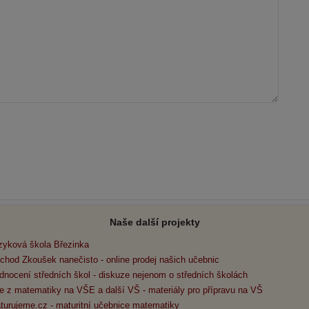
Naše další projekty
zyková škola Březinka
chod Zkoušek nanečisto - online prodej našich učebnic
dnocení středních škol - diskuze nejenom o středních školách
e z matematiky na VŠE a další VŠ - materiály pro přípravu na VŠ
turujeme.cz - maturitní učebnice matematiky