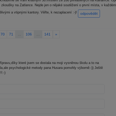
Pochlubíme se Vám krásným 30.místem ze 260 přihlášených na Kavalírce. Opr
li zkoušky na Zatlance. Nejde jen o nějaké soutěžení o první místa, v každém 
ělivými a vtipnými kantory. Věřte, k nezaplacení :-)!
odpovědět
70
71
…
106
…
141
»
pravu,díky které jsem se dostala na moji vysněnou školu a to na
a,ale psychologické metody pana Husara pomohly výborně:-)) Ještě
!:-)