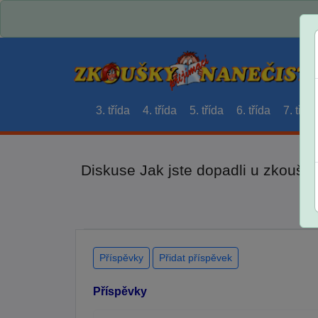
3. třída
4. třída
5. třída
6. třída
7. třída
Diskuse Jak jste dopadli u zkouše
Příspěvky
Přidat příspěvek
Příspěvky