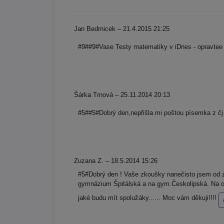
Jan Bedrnicek – 21.4.2015 21:25
#9##9#Vase Testy matematiky v iDnes - opravtee si
Šárka Trnová – 25.11.2014 20:13
#5##5#Dobrý den,nepřišla mi poštou písemka z čj 
Zuzana Z. – 18.5.2014 15:26
#5#Dobrý den ! Vaše zkoušky nanečisto jsem od zač
gymnázium Špitálská a na gym.Českolipská. Na o
jaké budu mít spolužáky...... Moc vám děkuji!!!!