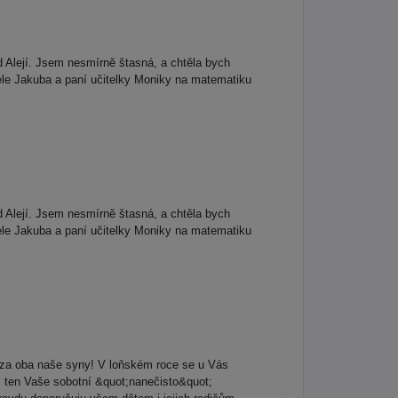
d Alejí. Jsem nesmírně štasná, a chtěla bych
ele Jakuba a paní učitelky Moniky na matematiku
d Alejí. Jsem nesmírně štasná, a chtěla bych
ele Jakuba a paní učitelky Moniky na matematiku
za oba naše syny! V loňském roce se u Vás
s, ten Vaše sobotní &quot;nanečisto&quot;