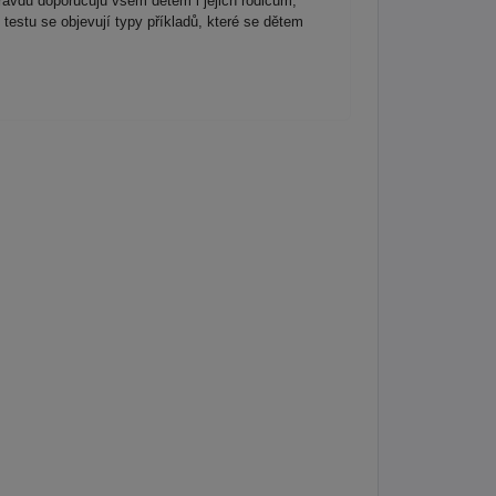
avdu doporučuju všem dětem i jejich rodičům,
testu se objevují typy příkladů, které se dětem