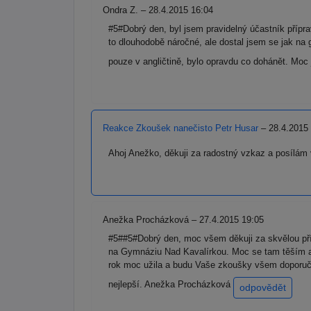
Ondra Z. – 28.4.2015 16:04
#5#Dobrý den, byl jsem pravidelný účastník přípr
to dlouhodobě náročné, ale dostal jsem se jak na
pouze v angličtině, bylo opravdu co dohánět. Moc 
Reakce Zkoušek nanečisto Petr Husar
– 28.4.2015
Ahoj Anežko, děkuji za radostný vzkaz a posílám 
Anežka Procházková – 27.4.2015 19:05
#5##5#Dobrý den, moc všem děkuji za skvělou příp
na Gymnáziu Nad Kavalírkou. Moc se tam těším a
rok moc užila a budu Vaše zkoušky všem doporučov
nejlepší. Anežka Procházková
odpovědět