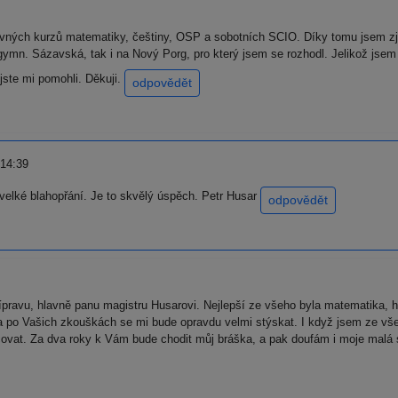
avných kurzů matematiky, češtiny, OSP a sobotních SCIO. Díky tomu jsem zjis
 gymn. Sázavská, tak i na Nový Porg, pro který jsem se rozhodl. Jelikož jse
jste mi pomohli. Děkuji.
odpovědět
 14:39
velké blahopřání. Je to skvělý úspěch. Petr Husar
odpovědět
ravu, hlavně panu magistru Husarovi. Nejlepší ze všeho byla matematika, hl
 po Vašich zkouškách se mi bude opravdu velmi stýskat. I když jsem ze vš
at. Za dva roky k Vám bude chodit můj bráška, a pak doufám i moje malá ses