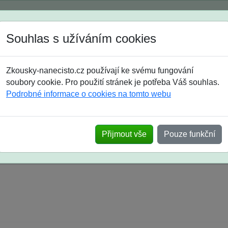
Spustili jsme přihlašování na školní rok 2026/2027!
Souhlas s užíváním cookies
Jak si vybrat
Časté dotazy
Zkousky-nanecisto.cz používají ke svému fungování
8. třída
9. třída
střední
maturanti
soutěže
prázdniny
soubory cookie. Pro použití stránek je potřeba Váš souhlas.
Podrobné informace o cookies na tomto webu
k na SŠ? Vaše ohlasy po skutečných přijímací
Přijmout vše
Pouze funkční