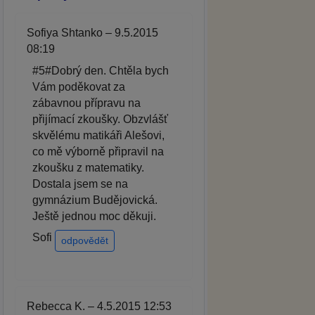
Sofiya Shtanko – 9.5.2015
08:19
#5#Dobrý den. Chtěla bych
Vám poděkovat za
zábavnou přípravu na
přijímací zkoušky. Obzvlášť
skvělému matikáři Alešovi,
co mě výborně připravil na
zkoušku z matematiky.
Dostala jsem se na
gymnázium Budějovická.
Ještě jednou moc děkuji.
Sofi
odpovědět
Rebecca K. – 4.5.2015 12:53