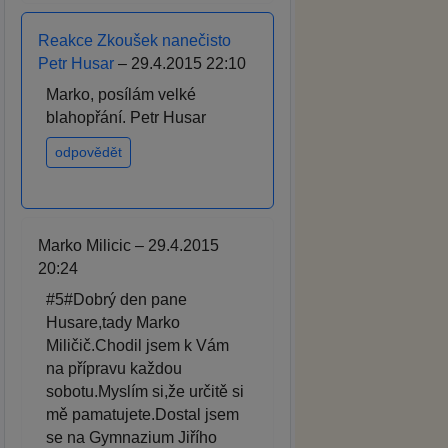
Reakce Zkoušek nanečisto
Petr Husar
– 29.4.2015 22:10
Marko, posílám velké
blahopřání. Petr Husar
odpovědět
Marko Milicic – 29.4.2015
20:24
#5#Dobrý den pane
Husare,tady Marko
Miličič.Chodil jsem k Vám
na přípravu každou
sobotu.Myslím si,že určitě si
mě pamatujete.Dostal jsem
se na Gymnazium Jiřího