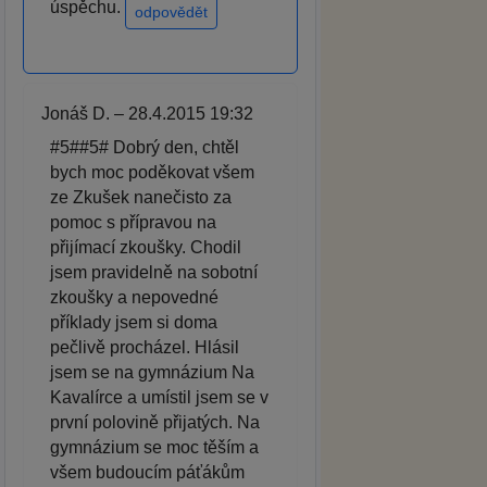
úspěchu.
odpovědět
Jonáš D. – 28.4.2015 19:32
#5##5# Dobrý den, chtěl
bych moc poděkovat všem
ze Zkušek nanečisto za
pomoc s přípravou na
přijímací zkoušky. Chodil
jsem pravidelně na sobotní
zkoušky a nepovedné
příklady jsem si doma
pečlivě procházel. Hlásil
jsem se na gymnázium Na
Kavalírce a umístil jsem se v
první polovině přijatých. Na
gymnázium se moc těším a
všem budoucím páťákům