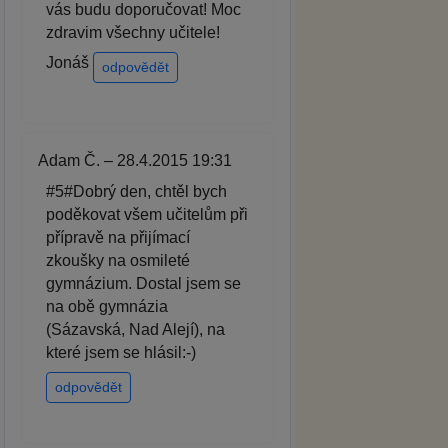
vás budu doporučovat! Moc
zdravim všechny učitele!
Jonáš
odpovědět
Adam Č. – 28.4.2015 19:31
#5#Dobrý den, chtěl bych
poděkovat všem učitelům při
přípravě na přijímací
zkoušky na osmileté
gymnázium. Dostal jsem se
na obě gymnázia
(Sázavská, Nad Alejí), na
které jsem se hlásil:-)
odpovědět