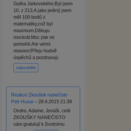
Gutha Jarkovského.Byl jsem
10. z 213.A jako jediný jsem
měl 100 bodů z
matematiky,což byl
maximum.Děkuju
mockrát.Moc jste mi
pomohli.Ale velmi
mooooc!Přeju hodně
úspěchů a pozdravuji.
odpovědět
Reakce Zkoušek nanečisto
Petr Husar
– 28.4.2015 21:39
Ondro, Adame, Jonáši, celé
ZKOUŠKY NANEČISTO
vám gratulují k životnímu