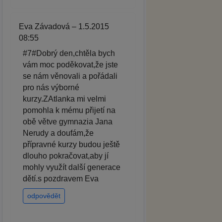
Eva Závadová – 1.5.2015
08:55
#7#Dobrý den,chtěla bych
vám moc poděkovat,že jste
se nám věnovali a pořádali
pro nás výborné
kurzy.ZAtlanka mi velmi
pomohla k mému přijetí na
obě větve gymnazia Jana
Nerudy a doufám,že
přípravné kurzy budou ještě
dlouho pokračovat,aby jí
mohly využít další generace
dětí.s pozdravem Eva
odpovědět