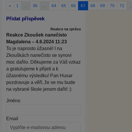
«
1
…
36
…
64
65
66
67
68
69
70
71
Přidat příspěvek
Reakce na zprávu
Reakce Zkoušek nanečisto
Magdalena – 4.6.2024 11:23
To je naprosto úžasné! I na
Zkouškách nanečisto se synovi
moc dařilo. Děkujeme za Váš vzkaz
a gratulujeme k přijetí a k
úžasnému výsledku! Pan Husar
pozdravuje a věří, že se mu bude
na vybrané škole jenom dařit! :)
Jméno
Email