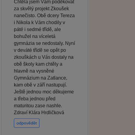
Chtěla jsem Vám poděkovat
za skvělý projekt Zkoušek
nanečisto. Obě dcery Tereza
i Nikola k Vám chodily v
páté i sedmé třídě, ale
bohužel na víceletá
gymnázia se nedostaly. Nyní
v deváté třídě se opět po
zkouškách u Vás dostaly na
obě školy kam chtěly a
hlavně na vysněné
Gymnázium na Zatlance,
kam obě v září nastupují.
Ještě jednou moc děkujeme
a třeba jednou před
maturitou zase nashle.
Zdraví Klára Hrdličková
odpovědět