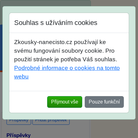
Spustili jsme přihlašování na školní
rok 2026/2027!
Souhlas s užíváním cookies
Zkousky-nanecisto.cz používají ke
svému fungování soubory cookie. Pro
použití stránek je potřeba Váš souhlas.
Menu
Účet
Košík
Podrobné informace o cookies na tomto
webu
Diskuse Jak jste dopadli u zkoušek
na SŠ? Vaše ohlasy po skutečných
Přijmout vše
Pouze funkční
přijímacích zkouškách
Příspěvky
Přidat příspěvek
Příspěvky