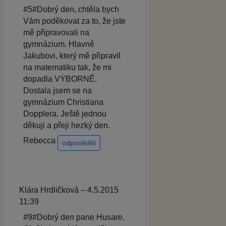
#5#Dobrý den, chtěla bych
Vám poděkovat za to, že jste
mě připravovali na
gymnázium. Hlavně
Jakubovi, který mě připravil
na matematiku tak, že mi
dopadla VÝBORNĚ.
Dostala jsem se na
gymnázium Christiana
Dopplera. Ještě jednou
děkuji a přeji hezký den.
Rebecca
odpovědět
Klára Hrdličková – 4.5.2015
11:39
#9#Dobrý den pane Husare.