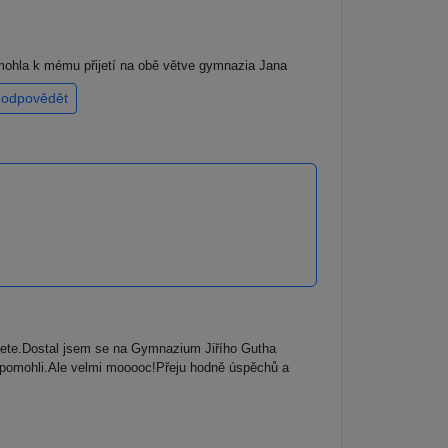
mohla k mému přijetí na obě větve gymnazia Jana
odpovědět
jete.Dostal jsem se na Gymnazium Jiřího Gutha
 pomohli.Ale velmi mooooc!Přeju hodně úspěchů a