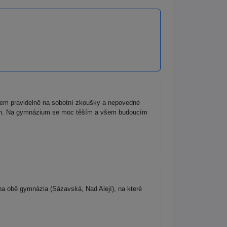
sem pravidelně na sobotní zkoušky a nepovedné
atých. Na gymnázium se moc těším a všem budoucím
na obě gymnázia (Sázavská, Nad Alejí), na které