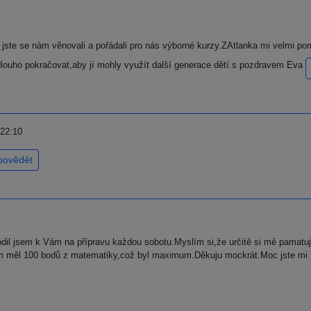
ste se nám věnovali a pořádali pro nás výborné kurzy.ZAtlanka mi velmi po
dlouho pokračovat,aby jí mohly využít další generace dětí.s pozdravem Eva
 22:10
povědět
dil jsem k Vám na přípravu každou sobotu.Myslím si,že určitě si mě pamatu
sem měl 100 bodů z matematiky,což byl maximum.Děkuju mockrát.Moc jste mi