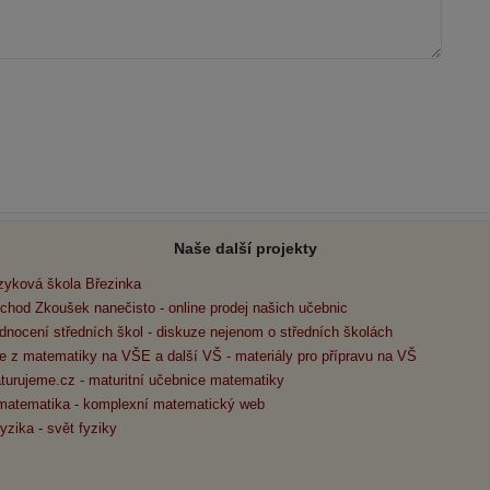
Naše další projekty
zyková škola Březinka
chod Zkoušek nanečisto - online prodej našich učebnic
dnocení středních škol - diskuze nejenom o středních školách
e z matematiky na VŠE a další VŠ - materiály pro přípravu na VŠ
turujeme.cz - maturitní učebnice matematiky
matematika - komplexní matematický web
yzika - svět fyziky