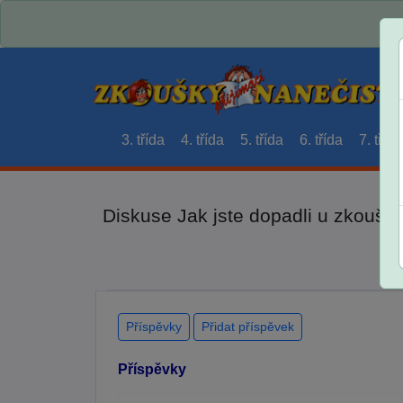
3. třída
4. třída
5. třída
6. třída
7. třída
Diskuse Jak jste dopadli u zkouše
Příspěvky
Přidat příspěvek
Příspěvky