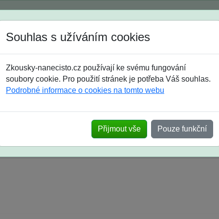
Spustili jsme přihlašování na školní rok 2026/2027!
Souhlas s užíváním cookies
Jak si vybrat
Časté dotazy
Zkousky-nanecisto.cz používají ke svému fungování
8. třída
9. třída
střední
maturanti
soutěže
prázdniny
soubory cookie. Pro použití stránek je potřeba Váš souhlas.
Podrobné informace o cookies na tomto webu
k na SŠ? Vaše ohlasy po skutečných přijímací
Přijmout vše
Pouze funkční