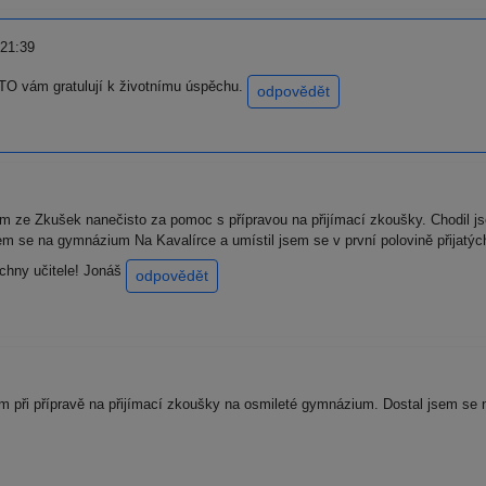
 21:39
 vám gratulují k životnímu úspěchu.
odpovědět
 ze Zkušek nanečisto za pomoc s přípravou na přijímací zkoušky. Chodil j
 jsem se na gymnázium Na Kavalírce a umístil jsem se v první polovině přij
chny učitele! Jonáš
odpovědět
 při přípravě na přijímací zkoušky na osmileté gymnázium. Dostal jsem se 