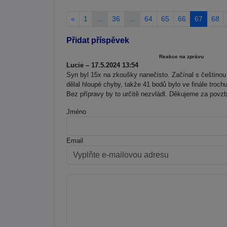
«
1
…
36
…
64
65
66
67
68
Přidat příspěvek
Reakce na zprávu
Lucie – 17.5.2024 13:54
Syn byl 15x na zkoušky nanečisto. Začínal s češtinou
dělal hloupé chyby, takže 41 bodů bylo ve finále troc
Bez přípravy by to určitě nezvládl. Děkujeme za povzbu
Jméno
Email