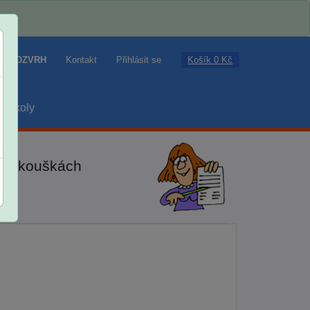
Košík 0 Kč
ROZVRH
Kontakt
Přihlásit se
školy
ch zkouškách