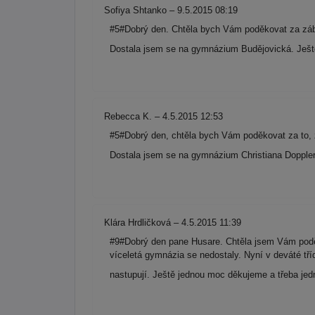
Sofiya Shtanko – 9.5.2015 08:19
#5#Dobrý den. Chtěla bych Vám poděkovat za zába
Dostala jsem se na gymnázium Budějovická. Ješt
Rebecca K. – 4.5.2015 12:53
#5#Dobrý den, chtěla bych Vám poděkovat za to, 
Dostala jsem se na gymnázium Christiana Doppler
Klára Hrdličková – 4.5.2015 11:39
#9#Dobrý den pane Husare. Chtěla jsem Vám poděko
víceletá gymnázia se nedostaly. Nyní v deváté t
nastupují. Ještě jednou moc děkujeme a třeba jed