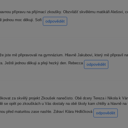
vnou přípravu na přijímací zkoušky. Obzvlášť skvělému matikáři Alešovi, c
ě jednou moc děkuji. Sofi
odpovědět
že jste mě připravovali na gymnázium. Hlavně Jakubovi, který mě připravil
a. Ještě jednou děkuji a přeji hezký den. Rebecca
odpovědět
vat za skvělý projekt Zkoušek nanečisto. Obě dcery Tereza i Nikola k Vám 
řídě se opět po zkouškách u Vás dostaly na obě školy kam chtěly a hlavně 
nou před maturitou zase nashle. Zdraví Klára Hrdličková
odpovědět