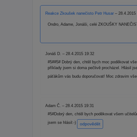
Reakce Zkoušek nanečisto Petr Husar
– 28.4.2015
Ondro, Adame, Jonáši, celé ZKOUŠKY NANEČISTO
Jonáš D. – 28.4.2015 19:32
#5##5# Dobrý den, chtěl bych moc poděkovat všem
příklady jsem si doma pečlivě procházel. Hlásil
páťákům vás budu doporučovat! Moc zdravim vše
Adam Č. – 28.4.2015 19:31
#5#Dobrý den, chtěl bych poděkovat všem učitelům
jsem se hlásil:-)
odpovědět