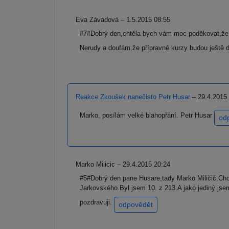
Eva Závadová – 1.5.2015 08:55
#7#Dobrý den,chtěla bych vám moc poděkovat,že j
Nerudy a doufám,že přípravné kurzy budou ještě 
Reakce Zkoušek nanečisto Petr Husar
– 29.4.2015
Marko, posílám velké blahopřání. Petr Husar
od
Marko Milicic – 29.4.2015 20:24
#5#Dobrý den pane Husare,tady Marko Miličič.Cho
Jarkovského.Byl jsem 10. z 213.A jako jediný j
pozdravuji.
odpovědět