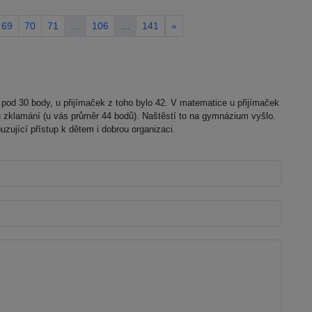
69
70
71
…
106
…
141
»
 pod 30 body, u přijímaček z toho bylo 42. V matematice u přijímaček
hu zklamání (u vás průměr 44 bodů). Naštěstí to na gymnázium vyšlo.
zující přístup k dětem i dobrou organizaci.