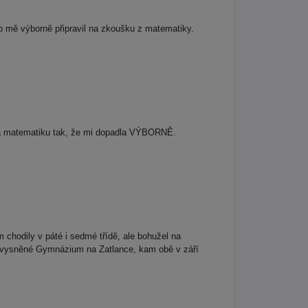
o mě výborně připravil na zkoušku z matematiky.
 na matematiku tak, že mi dopadla VÝBORNĚ.
chodily v páté i sedmé třídě, ale bohužel na
na vysněné Gymnázium na Zatlance, kam obě v září