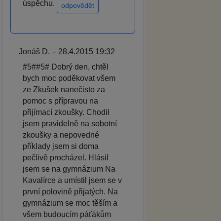
úspěchu.
odpovědět
Jonáš D. – 28.4.2015 19:32
#5##5# Dobrý den, chtěl
bych moc poděkovat všem
ze Zkušek nanečisto za
pomoc s přípravou na
přijímací zkoušky. Chodil
jsem pravidelně na sobotní
zkoušky a nepovedné
příklady jsem si doma
pečlivě procházel. Hlásil
jsem se na gymnázium Na
Kavalírce a umístil jsem se v
první polovině přijatých. Na
gymnázium se moc těším a
všem budoucím páťákům