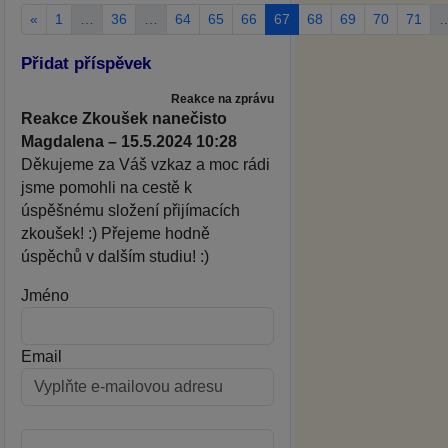
«
1
…
36
…
64
65
66
67
68
69
70
71
Přidat příspěvek
Reakce na zprávu
Reakce Zkoušek nanečisto
Magdalena – 15.5.2024 10:28
Děkujeme za Váš vzkaz a moc rádi
jsme pomohli na cestě k
úspěšnému složení přijímacích
zkoušek! :) Přejeme hodně
úspěchů v dalším studiu! :)
Jméno
Email