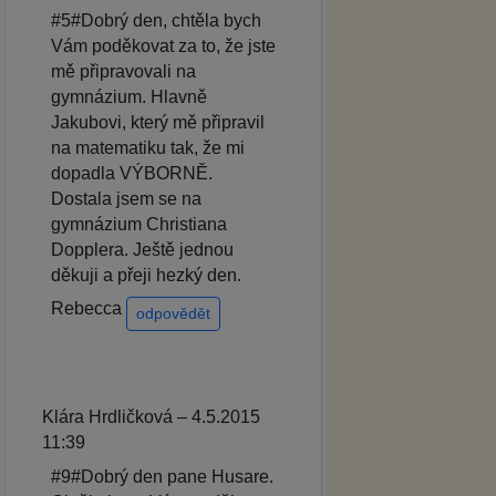
#5#Dobrý den, chtěla bych
Vám poděkovat za to, že jste
mě připravovali na
gymnázium. Hlavně
Jakubovi, který mě připravil
na matematiku tak, že mi
dopadla VÝBORNĚ.
Dostala jsem se na
gymnázium Christiana
Dopplera. Ještě jednou
děkuji a přeji hezký den.
Rebecca
odpovědět
Klára Hrdličková – 4.5.2015
11:39
#9#Dobrý den pane Husare.