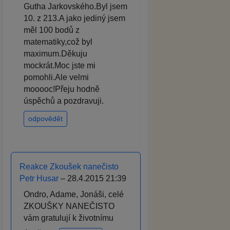
Gutha Jarkovského.Byl jsem
10. z 213.A jako jediný jsem
měl 100 bodů z
matematiky,což byl
maximum.Děkuju
mockrát.Moc jste mi
pomohli.Ale velmi
mooooc!Přeju hodně
úspěchů a pozdravuji.
odpovědět
Reakce Zkoušek nanečisto
Petr Husar
– 28.4.2015 21:39
Ondro, Adame, Jonáši, celé
ZKOUŠKY NANEČISTO
vám gratulují k životnímu