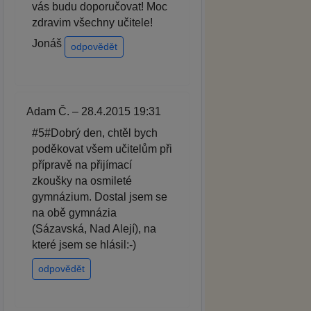
vás budu doporučovat! Moc
zdravim všechny učitele!
Jonáš
odpovědět
Adam Č. – 28.4.2015 19:31
#5#Dobrý den, chtěl bych
poděkovat všem učitelům při
přípravě na přijímací
zkoušky na osmileté
gymnázium. Dostal jsem se
na obě gymnázia
(Sázavská, Nad Alejí), na
které jsem se hlásil:-)
odpovědět