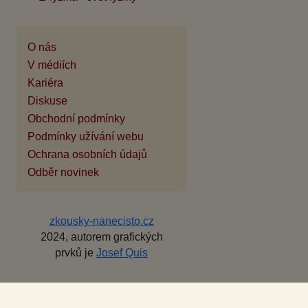
O nás
V médiích
Kariéra
Diskuse
Obchodní podmínky
Podmínky užívání webu
Ochrana osobních údajů
Odběr novinek
zkousky-nanecisto.cz
2024, autorem grafických
prvků je
Josef Quis