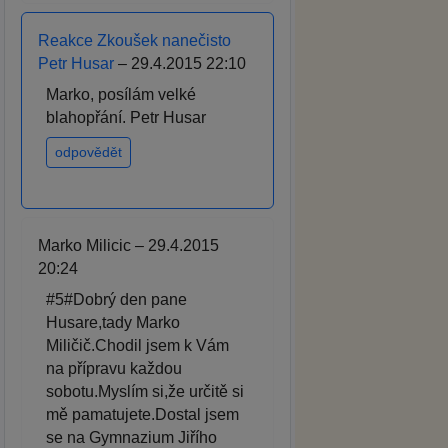
Reakce Zkoušek nanečisto
Petr Husar
– 29.4.2015 22:10
Marko, posílám velké
blahopřání. Petr Husar
odpovědět
Marko Milicic – 29.4.2015
20:24
#5#Dobrý den pane
Husare,tady Marko
Miličič.Chodil jsem k Vám
na přípravu každou
sobotu.Myslím si,že určitě si
mě pamatujete.Dostal jsem
se na Gymnazium Jiřího