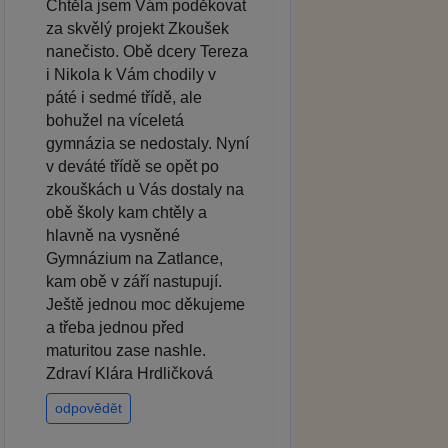
Chtěla jsem Vám poděkovat
za skvělý projekt Zkoušek
nanečisto. Obě dcery Tereza
i Nikola k Vám chodily v
páté i sedmé třídě, ale
bohužel na víceletá
gymnázia se nedostaly. Nyní
v deváté třídě se opět po
zkouškách u Vás dostaly na
obě školy kam chtěly a
hlavně na vysněné
Gymnázium na Zatlance,
kam obě v září nastupují.
Ještě jednou moc děkujeme
a třeba jednou před
maturitou zase nashle.
Zdraví Klára Hrdličková
odpovědět