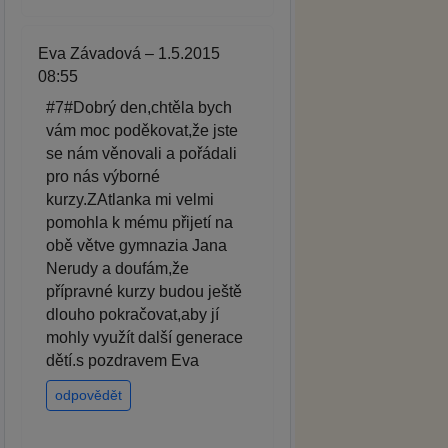
Eva Závadová – 1.5.2015
08:55
#7#Dobrý den,chtěla bych
vám moc poděkovat,že jste
se nám věnovali a pořádali
pro nás výborné
kurzy.ZAtlanka mi velmi
pomohla k mému přijetí na
obě větve gymnazia Jana
Nerudy a doufám,že
přípravné kurzy budou ještě
dlouho pokračovat,aby jí
mohly využít další generace
dětí.s pozdravem Eva
odpovědět