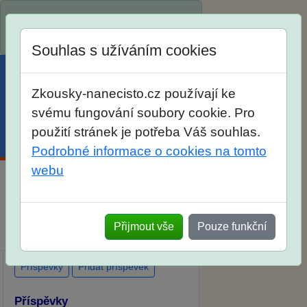
Spustili jsme přihlašování na školní
rok 2026/2027!
Souhlas s užíváním cookies
Zkousky-nanecisto.cz používají ke
svému fungování soubory cookie. Pro
použití stránek je potřeba Váš souhlas.
Menu
Účet
Košík
Podrobné informace o cookies na tomto
webu
Diskuse Jak jste dopadli u zkoušek
na SŠ? Vaše ohlasy po skutečných
Přijmout vše
Pouze funkční
přijímacích zkouškách
Příspěvky
Přidat příspěvek
Příspěvky