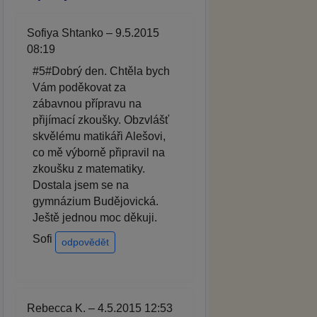
Sofiya Shtanko – 9.5.2015
08:19
#5#Dobrý den. Chtěla bych
Vám poděkovat za
zábavnou přípravu na
přijímací zkoušky. Obzvlášť
skvělému matikáři Alešovi,
co mě výborně připravil na
zkoušku z matematiky.
Dostala jsem se na
gymnázium Budějovická.
Ještě jednou moc děkuji.
Sofi
odpovědět
Rebecca K. – 4.5.2015 12:53