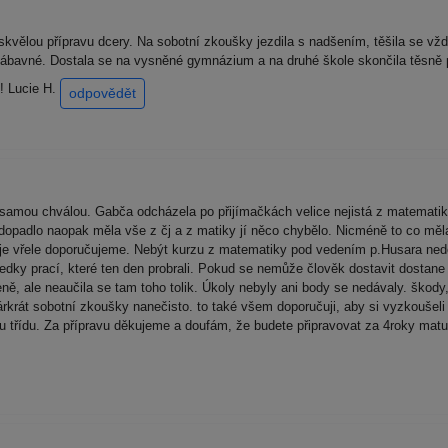
kvělou přípravu dcery. Na sobotní zkoušky jezdila s nadšením, těšila se vžd
i zábavné. Dostala se na vysněné gymnázium a na druhé škole skončila těsně p
e! Lucie H.
odpovědět
y samou chválou. Gabča odcházela po přijímačkách velice nejistá z matematik
o dopadlo naopak měla vše z čj a z matiky jí něco chybělo. Nicméně to co měl
je vřele doporučujeme. Nebýt kurzu z matematiky pod vedením p.Husara nedo
dky prací, které ten den probrali. Pokud se nemůže člověk dostavit dostane 
eně, ale neaučila se tam toho tolik. Úkoly nebyly ani body se nedávaly. škod
párkrát sobotní zkoušky nanečisto. to také všem doporučuji, aby si vyzkoušel
dnu třídu. Za přípravu děkujeme a doufám, že budete připravovat za 4roky ma