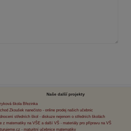
Naše další projekty
zyková škola Březinka
chod Zkoušek nanečisto - online prodej našich učebnic
dnocení středních škol - diskuze nejenom o středních školách
e z matematiky na VŠE a další VŠ - materiály pro přípravu na VŠ
turujeme.cz - maturitní učebnice matematiky