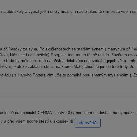
e na obě školy a vybral jsem si Gymnasium nad Štolou. Držím palce všem o
a přijímačky za syna. Po zkušenostech se starším synem ( martyrium přijíma
tolu, hlásil se i na Libeňský Porg, ale tam mu to těsně uteklo. Závěrem oso
té třídě by měli honit míč na hřišti a dělat věci odpovídající jejich věku - m
lvovat, protože základní škola, na kterou Matěj chodí je jen do 5-té třídy. Je
koládu ( z Harryho Pottera vím , že to pomáhá proti špatným myšlenkám ).
 následně na speciální CERMAT testy. Díky nim jsem se dostala na gymnazi
 a přeji všem hodně štěstí u zkoušek !!!
odpovědět