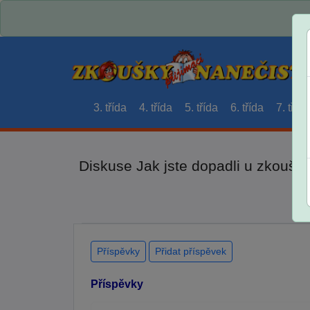
3. třída
4. třída
5. třída
6. třída
7. třída
Diskuse Jak jste dopadli u zkouše
Příspěvky
Přidat příspěvek
Příspěvky