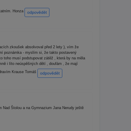
statním. Honza
odpovědět
cích zkoušek absolvoval před 2 lety ), vím že
bní poznámka - myslím si, že takto postavený
ísto toho musí podstupovat zátěž , která by na měla
 mně i líto neúspěšných dětí , doufám , že mají
 Zdravím Krause Tomáš
odpovědět
um Nad Štolou a na Gymnazium Jana Nerudy ještě