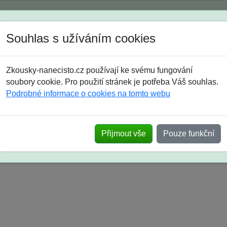
Spustili jsme přihlašování na školní rok 2026/2027!
Souhlas s užíváním cookies
Jak si vybrat
Časté dotazy
Zkousky-nanecisto.cz používají ke svému fungování
8. třída
9. třída
střední
maturanti
soutěže
prázdniny
soubory cookie. Pro použití stránek je potřeba Váš souhlas.
Podrobné informace o cookies na tomto webu
k na SŠ? Vaše ohlasy po skutečných přijímací
Přijmout vše
Pouze funkční