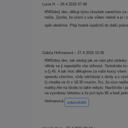
Lucie H. – 28.4.2016 07:48
#5#Dobrý den, děkuji týmu zkoušek nanečisto za s
našla. Zjistila, že učení u vás vůbec nebolí a je 
opět obrátíme. Přeji hodně úspěchů do další prác
Gabča Hofmanová – 27.4.2016 10:36
#9#Dobrý den, tak sleduji jak se vám plní stránk
někdy se jí nepodařilo vše stihnout. Tentokráte t
a čj 45. A tak moc děkujeme za vaše kurzy všem 
opravdu všechno, vždy odcházejí s úkoly a s výsle
čj chodila ve čt v 16:30 musím, říci, že sice nadš
matiky.Ale na škodu to také nebylo. Navštívila i 
na vysněnou Veterinu a že jich bylo 95 a brali je
Hofmanová
odpovědět