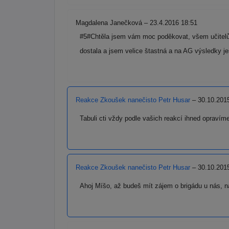
Magdalena Janečková – 23.4.2016 18:51
#5#Chtěla jsem vám moc poděkovat, všem učitelů
dostala a jsem velice štastná a na AG výsledky 
Reakce Zkoušek nanečisto Petr Husar
– 30.10.201
Tabuli cti vždy podle vašich reakcí ihned opravím
Reakce Zkoušek nanečisto Petr Husar
– 30.10.201
Ahoj Míšo, až budeš mít zájem o brigádu u nás, 