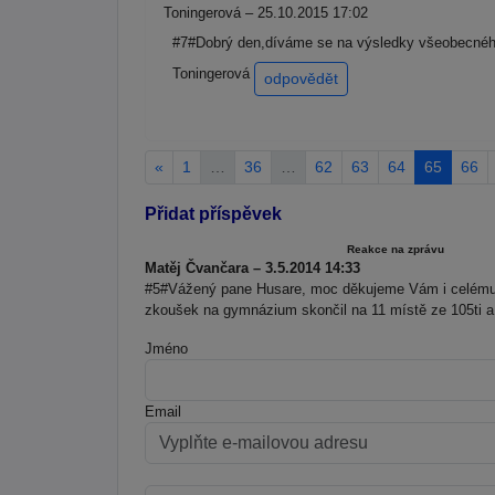
Toningerová – 25.10.2015 17:02
#7#Dobrý den,díváme se na výsledky všeobecného
Toningerová
odpovědět
«
1
…
36
…
62
63
64
65
66
Přidat příspěvek
Reakce na zprávu
Matěj Čvančara – 3.5.2014 14:33
#5#Vážený pane Husare, moc děkujeme Vám i celému 
zkoušek na gymnázium skončil na 11 místě ze 105ti a b
Jméno
Email