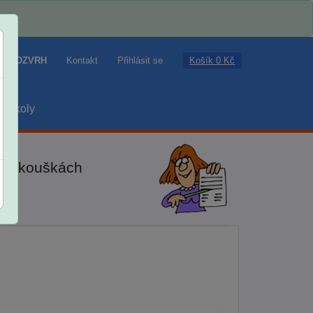
Košík 0 Kč
ROZVRH
Kontakt
Přihlásit se
školy
ch zkouškách