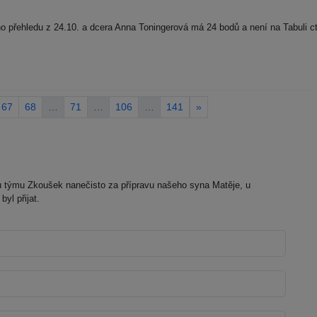
 přehledu z 24.10. a dcera Anna Toningerová má 24 bodů a není na Tabuli 
67
68
…
71
…
106
…
141
»
týmu Zkoušek nanečisto za přípravu našeho syna Matěje, u
yl přijat.