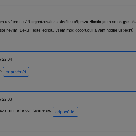
m a všem co ZN organizovali za skvělou přípravu.Hlásila jsem se na gym
ještě nevím. Děkuji ještě jednou, všem moc doporučuji a vám hodně úspěchů.
5 22:04
e.
odpovědět
5 22:03
napiš mi mail a domluvíme se.
odpovědět