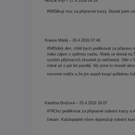
Honzík Kryl – 27.4.2016 09:18
#5#Děkuji moc za přípravné kurzy. Dostal jsem s
Krause Matěj – 26.4.2016 07:46
#5#Dobrý den, chtěl bych poděkovat za přípravu n
máte zájem o zpětnou vazbu. Matěj se dostal na Š
systém přijímacích zkoušek je nešťastný. Děti v 5-
čekat až o pár let později. My jsme to museli abso
rozumné rodiče a že jim aspoň koupí pořádnou čo
Kateřina Brožová – 25.4.2016 16:07
#7#Chci poděkovat za přípravné sobotní kurzy a
čekám. Každopádně všem doporučuji sobotní kurzy