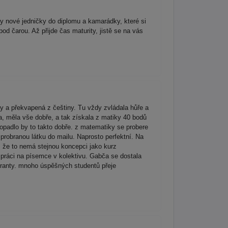
y nové jedničky do diplomu a kamarádky, které si
od čarou. Až přijde čas maturity, jistě se na vás
y a překvapená z češtiny. Tu vždy zvládala hůře a
a, měla vše dobře, a tak získala z matiky 40 bodů
padlo by to takto dobře. z matematiky se probere
probranou látku do mailu. Naprosto perfektní. Na
y, že to nemá stejnou koncepci jako kurz
i práci na písemce v kolektivu. Gabča se dostala
turanty. mnoho úspěšných studentů přeje