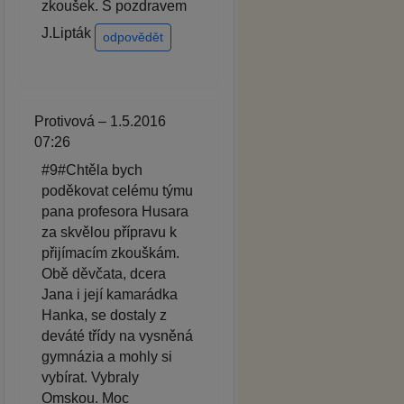
zkoušek. S pozdravem
J.Lipták
odpovědět
Protivová – 1.5.2016
07:26
#9#Chtěla bych
poděkovat celému týmu
pana profesora Husara
za skvělou přípravu k
přijímacím zkouškám.
Obě děvčata, dcera
Jana i její kamarádka
Hanka, se dostaly z
deváté třídy na vysněná
gymnázia a mohly si
vybírat. Vybraly
Omskou. Moc