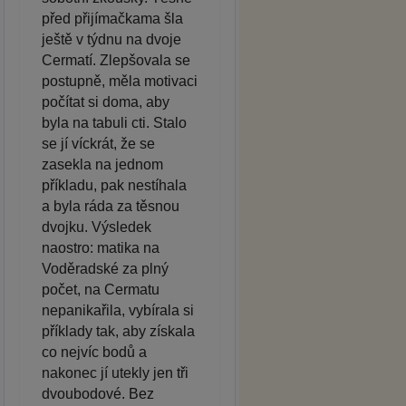
před přijímačkama šla
ještě v týdnu na dvoje
Cermatí. Zlepšovala se
postupně, měla motivaci
počítat si doma, aby
byla na tabuli cti. Stalo
se jí víckrát, že se
zasekla na jednom
příkladu, pak nestíhala
a byla ráda za těsnou
dvojku. Výsledek
naostro: matika na
Voděradské za plný
počet, na Cermatu
nepanikařila, vybírala si
příklady tak, aby získala
co nejvíc bodů a
nakonec jí utekly jen tři
dvoubodové. Bez