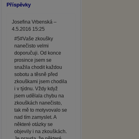
Příspěvky
Josefina Vrbenská –
4.5.2016 15:25
#5#Vaše zkoušky
nanečisto velmi
doporučuji. Od konce
prosince jsem se
snažila chodit každou
sobotu a těsně před
zkouškami jsem chodila
i v týdnu. Vždy když
jsem udělala chybu na
zkouškách nanečisto,
tak mě to motyvovalo se
nad tím zamyslet. A
některé otázky se
objevily i na zkouškách.
Je pravda, že některé