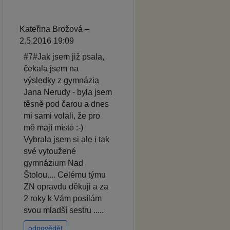
Kateřina Brožová –
2.5.2016 19:09
#7#Jak jsem již psala,
čekala jsem na
výsledky z gymnázia
Jana Nerudy - byla jsem
těsně pod čarou a dnes
mi sami volali, že pro
mě mají místo :-)
Vybrala jsem si ale i tak
své vytoužené
gymnázium Nad
Štolou.... Celému týmu
ZN opravdu děkuji a za
2 roky k Vám posílám
svou mladší sestru .....
odpovědět