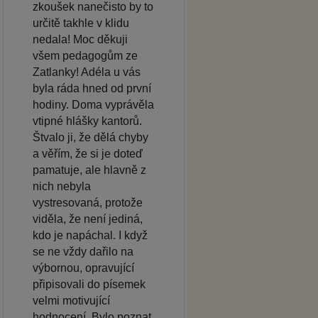
zkoušek nanečisto by to
určitě takhle v klidu
nedala! Moc děkuji
všem pedagogům ze
Zatlanky! Adéla u vás
byla ráda hned od první
hodiny. Doma vyprávěla
vtipné hlášky kantorů.
Štvalo ji, že dělá chyby
a věřím, že si je doteď
pamatuje, ale hlavně z
nich nebyla
vystresovaná, protože
viděla, že není jediná,
kdo je napáchal. I když
se ne vždy dařilo na
výbornou, opravující
připisovali do písemek
velmi motivující
hodnocení. Bylo poznat,