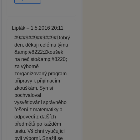
Lipták – 1.5.2016 20:11
#9##9##9##9##9#Dobrý
den, děkuji celému týmu
&amp;#8222;Zkoušek
na nečisto&amp;#8220;
za výborně
zorganizovaný program
přípravy k přijímacím
zkouškám. Syn si
pochvaloval
vysvětlování správného
řešení z matematiky a
odpovědí z dalších
předmětů po každém
testu. Všichni vyučující
byli výborní. Snažil se