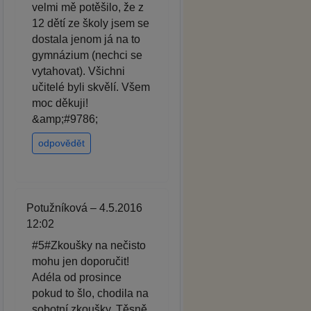
velmi mě potěšilo, že z
12 dětí ze školy jsem se
dostala jenom já na to
gymnázium (nechci se
vytahovat). Všichni
učitelé byli skvělí. Všem
moc děkuji!
&amp;#9786;
odpovědět
Potužníková – 4.5.2016
12:02
#5#Zkoušky na nečisto
mohu jen doporučit!
Adéla od prosince
pokud to šlo, chodila na
sobotní zkoušky. Těsně