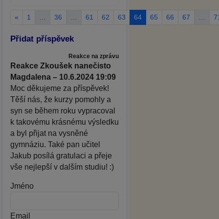
«
1
…
36
…
61
62
63
64
65
66
67
…
7
Přidat příspěvek
Reakce na zprávu
Reakce Zkoušek nanečisto
Magdalena – 10.6.2024 19:09
Moc děkujeme za příspěvek!
Těší nás, že kurzy pomohly a
syn se během roku vypracoval
k takovému krásnému výsledku
a byl přijat na vysněné
gymnáziu. Také pan učitel
Jakub posílá gratulaci a přeje
vše nejlepší v dalším studiu! :)
Jméno
Email