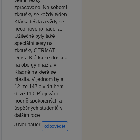
velmi hezky
zpracované. Na sobotní
zkoušky se každý týden
Klárka těšila a vždy se
něco nového naučila.
Užitečné byly také
speciální testy na
zkoušky CERMAT.
Dcera Klárka se dostala
na obě gymnázia v
Kladně na která se
hlásila. V jednom byla
12. ze 147 a v druhém
6. ze 110. Přeji vám
hodně spokojených a
úspěšných studentů v
dalším roce !
J.Neubauer
odpovědět