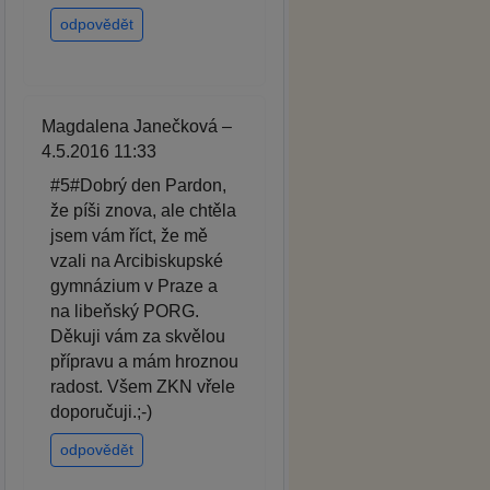
odpovědět
Magdalena Janečková –
4.5.2016 11:33
#5#Dobrý den Pardon,
že píši znova, ale chtěla
jsem vám říct, že mě
vzali na Arcibiskupské
gymnázium v Praze a
na libeňský PORG.
Děkuji vám za skvělou
přípravu a mám hroznou
radost. Všem ZKN vřele
doporučuji.;-)
odpovědět