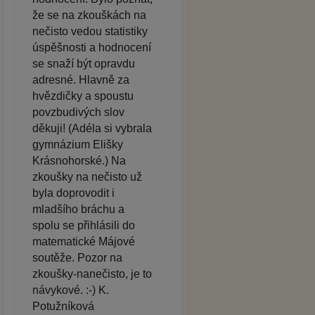
že se na zkouškách na
nečisto vedou statistiky
úspěšnosti a hodnocení
se snaží být opravdu
adresné. Hlavně za
hvězdičky a spoustu
povzbudivých slov
děkuji! (Adéla si vybrala
gymnázium Elišky
Krásnohorské.) Na
zkoušky na nečisto už
byla doprovodit i
mladšího bráchu a
spolu se přihlásili do
matematické Májové
soutěže. Pozor na
zkoušky-nanečisto, je to
návykové. :-) K.
Potužníková