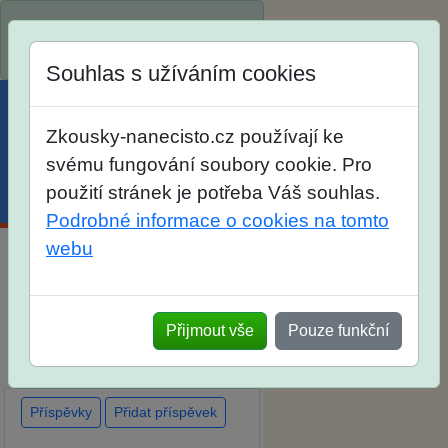
Spustili jsme přihlašování na
školní rok 2026/2027!
Souhlas s užíváním cookies
Zkousky-nanecisto.cz používají ke
svému fungování soubory cookie. Pro
použití stránek je potřeba Váš souhlas.
Menu
Účet
Košík
Podrobné informace o cookies na tomto
webu
Diskuse Jak jste dopadli u
zkoušek na SŠ? Vaše ohlasy
Přijmout vše
Pouze funkční
po skutečných přijímacích
zkouškách
Příspěvky
Přidat příspěvek