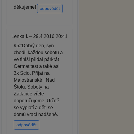
děkujeme!
odpovědět
Lenka I. – 29.4.2016 20:41
#5#Dobrý den, syn
chodil každou sobotu a
ve finiši přidal párkrát
Cermat test a také asi
3x Scio. Přijat na
Malostranské i Nad
Štolu. Soboty na
Zatlance vřele
doporučujeme. Určitě
se vyplatí a děti se
domů vrací nadšené.
odpovědět