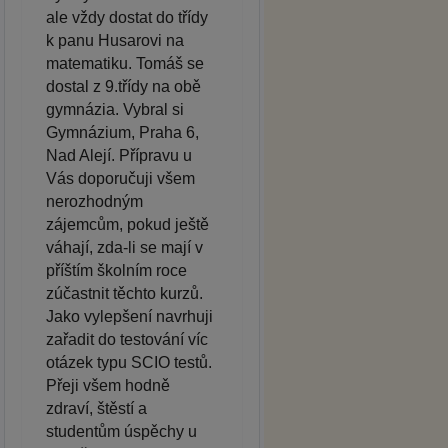
ale vždy dostat do třídy
k panu Husarovi na
matematiku. Tomáš se
dostal z 9.třídy na obě
gymnázia. Vybral si
Gymnázium, Praha 6,
Nad Alejí. Přípravu u
Vás doporučuji všem
nerozhodným
zájemcům, pokud ještě
váhají, zda-li se mají v
příštím školním roce
zúčastnit těchto kurzů.
Jako vylepšení navrhuji
zařadit do testování víc
otázek typu SCIO testů.
Přeji všem hodně
zdraví, štěstí a
studentům úspěchy u