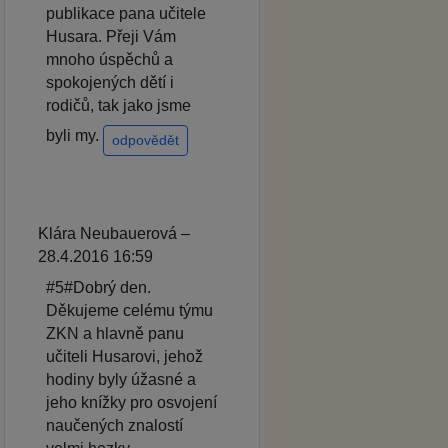
publikace pana učitele
Husara. Přeji Vám
mnoho úspěchů a
spokojených dětí i
rodičů, tak jako jsme
byli my.
odpovědět
Klára Neubauerová –
28.4.2016 16:59
#5#Dobrý den.
Děkujeme celému týmu
ZKN a hlavně panu
učiteli Husarovi, jehož
hodiny byly úžasné a
jeho knížky pro osvojení
naučených znalostí