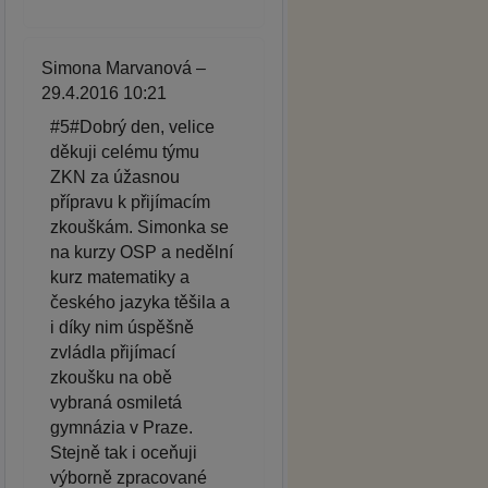
Simona Marvanová –
29.4.2016 10:21
#5#Dobrý den, velice
děkuji celému týmu
ZKN za úžasnou
přípravu k přijímacím
zkouškám. Simonka se
na kurzy OSP a nedělní
kurz matematiky a
českého jazyka těšila a
i díky nim úspěšně
zvládla přijímací
zkoušku na obě
vybraná osmiletá
gymnázia v Praze.
Stejně tak i oceňuji
výborně zpracované