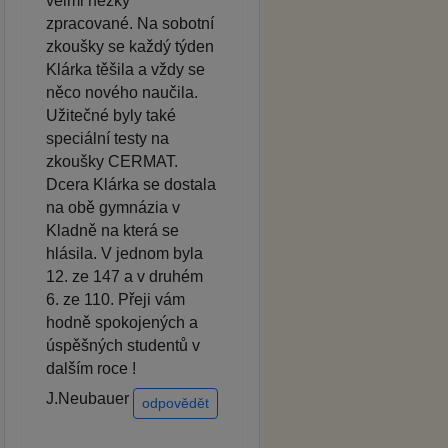
velmi hezky
zpracované. Na sobotní
zkoušky se každý týden
Klárka těšila a vždy se
něco nového naučila.
Užitečné byly také
speciální testy na
zkoušky CERMAT.
Dcera Klárka se dostala
na obě gymnázia v
Kladně na která se
hlásila. V jednom byla
12. ze 147 a v druhém
6. ze 110. Přeji vám
hodně spokojených a
úspěšných studentů v
dalším roce !
J.Neubauer
odpovědět