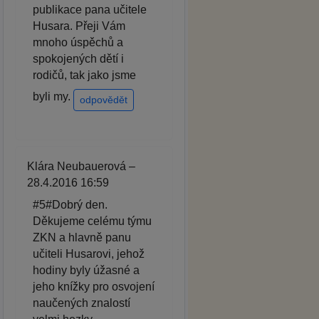
publikace pana učitele
Husara. Přeji Vám
mnoho úspěchů a
spokojených dětí i
rodičů, tak jako jsme
byli my.
odpovědět
Klára Neubauerová –
28.4.2016 16:59
#5#Dobrý den.
Děkujeme celému týmu
ZKN a hlavně panu
učiteli Husarovi, jehož
hodiny byly úžasné a
jeho knížky pro osvojení
naučených znalostí