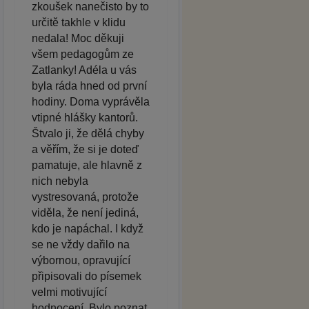
zkoušek nanečisto by to
určitě takhle v klidu
nedala! Moc děkuji
všem pedagogům ze
Zatlanky! Adéla u vás
byla ráda hned od první
hodiny. Doma vyprávěla
vtipné hlášky kantorů.
Štvalo ji, že dělá chyby
a věřím, že si je doteď
pamatuje, ale hlavně z
nich nebyla
vystresovaná, protože
viděla, že není jediná,
kdo je napáchal. I když
se ne vždy dařilo na
výbornou, opravující
připisovali do písemek
velmi motivující
hodnocení. Bylo poznat,