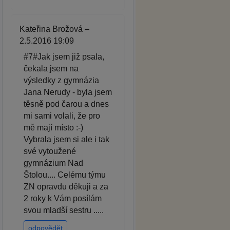
Kateřina Brožová –
2.5.2016 19:09
#7#Jak jsem již psala,
čekala jsem na
výsledky z gymnázia
Jana Nerudy - byla jsem
těsně pod čarou a dnes
mi sami volali, že pro
mě mají místo :-)
Vybrala jsem si ale i tak
své vytoužené
gymnázium Nad
Štolou.... Celému týmu
ZN opravdu děkuji a za
2 roky k Vám posílám
svou mladší sestru .....
odpovědět