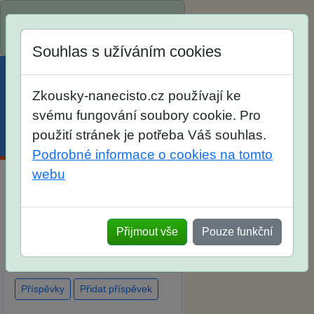
Spustili jsme přihlašování na
školní rok 2026/2027!
Souhlas s užíváním cookies
Zkousky-nanecisto.cz používají ke
svému fungování soubory cookie. Pro
použití stránek je potřeba Váš souhlas.
Menu
Účet
Košík
Podrobné informace o cookies na tomto
webu
Diskuse Jak jste dopadli u
zkoušek na SŠ? Vaše ohlasy
Přijmout vše
Pouze funkční
po skutečných přijímacích
zkouškách
Příspěvky
Přidat příspěvek