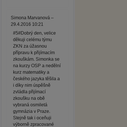
Simona Marvanová –
29.4.2016 10:21
#5#Dobrý den, velice
děkuji celému týmu
ZKN za úžasnou
přípravu k přijímacím
zkouškám. Simonka se
na kurzy OSP a nedělní
kurz matematiky a
českého jazyka těšila a
i díky nim úspěšně
zvládla přijímací
zkoušku na obě
vybraná osmiletá
gymnázia v Praze.
Stejně tak i oceňuji
výborně zpracované