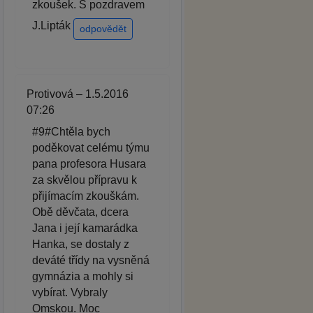
zkoušek. S pozdravem
J.Lipták
odpovědět
Protivová – 1.5.2016
07:26
#9#Chtěla bych
poděkovat celému týmu
pana profesora Husara
za skvělou přípravu k
přijímacím zkouškám.
Obě děvčata, dcera
Jana i její kamarádka
Hanka, se dostaly z
deváté třídy na vysněná
gymnázia a mohly si
vybírat. Vybraly
Omskou. Moc