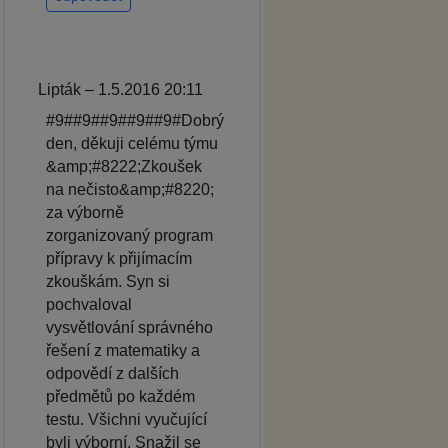
Lipták – 1.5.2016 20:11
#9##9##9##9##9#Dobrý
den, děkuji celému týmu
&amp;#8222;Zkoušek
na nečisto&amp;#8220;
za výborně
zorganizovaný program
přípravy k přijímacím
zkouškám. Syn si
pochvaloval
vysvětlování správného
řešení z matematiky a
odpovědí z dalších
předmětů po každém
testu. Všichni vyučující
byli výborní. Snažil se