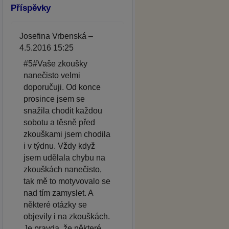
Příspěvky
Josefina Vrbenská –
4.5.2016 15:25
#5#Vaše zkoušky
nanečisto velmi
doporučuji. Od konce
prosince jsem se
snažila chodit každou
sobotu a těsně před
zkouškami jsem chodila
i v týdnu. Vždy když
jsem udělala chybu na
zkouškách nanečisto,
tak mě to motyvovalo se
nad tím zamyslet. A
některé otázky se
objevily i na zkouškách.
Je pravda, že některé