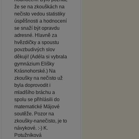
že se na zkouškách na
nečisto vedou statistiky
úspěšnosti a hodnocení
se snaží být opravdu
adresné. Hlavně za
hvězdičky a spoustu
povzbudivých slov
děkuji! (Adéla si vybrala
gymnázium Elišky
Krásnohorské.) Na
zkoušky na nečisto už
byla doprovodit i
mladšího bráchu a
spolu se přihlásili do
matematické Májové
soutěže. Pozor na
zkoušky-nanečisto, je to
návykové. :-) K.
Potužníková