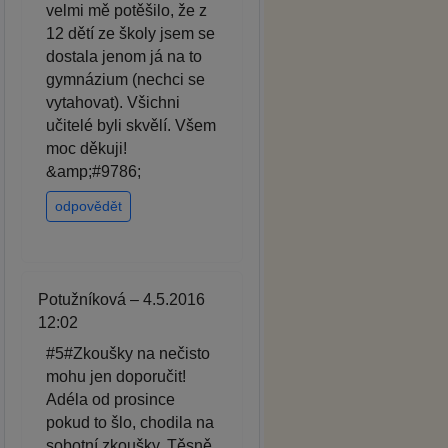
velmi mě potěšilo, že z
12 dětí ze školy jsem se
dostala jenom já na to
gymnázium (nechci se
vytahovat). Všichni
učitelé byli skvělí. Všem
moc děkuji!
&amp;#9786;
odpovědět
Potužníková – 4.5.2016
12:02
#5#Zkoušky na nečisto
mohu jen doporučit!
Adéla od prosince
pokud to šlo, chodila na
sobotní zkoušky. Těsně