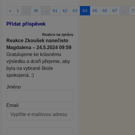
«
1
…
36
…
61
62
63
64
65
66
67
…
7
Přidat příspěvek
Reakce na zprávu
Reakce Zkoušek nanečisto
Magdalena – 24.5.2024 09:59
Gratulujeme ke krásnému
výsledku a dceři přejeme, aby
byla na vybrané škole
spokojená. :)
Jméno
Email