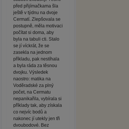
před přijímačkama šla
ještě v týdnu na dvoje
Cermatí. Zlepšovala se
postupně, měla motivaci
počítat si doma, aby
byla na tabuli cti. Stalo
se jí víckrát, že se
zasekla na jednom
příkladu, pak nestíhala
a byla ráda za těsnou
dvojku. Výsledek
naostro: matika na
Voděradské za plný
počet, na Cermatu
nepanikařila, vybírala si
příklady tak, aby získala
co nejvíc bodů a
nakonec jí utekly jen tři
dvoubodové. Bez