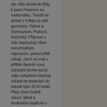
ale vždy dostat do třídy
k panu Husarovi na
matematiku. Tomáš se
dostal z 9.třídy na obě
gymnázia. Vybral si
Gymnázium, Praha 6,
Nad Alejí. Přípravu u
Vás doporučuji všem
nerozhodným
zájemcům, pokud ještě
váhají, zda-li se mají v
příštím školním roce
zúčastnit těchto kurzů.
Jako vylepšení navrhuji
zařadit do testování víc
otázek typu SCIO testů.
Přeji všem hodně
zdraví, štěstí a
studentům úspěchy u