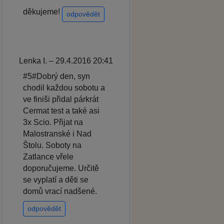
děkujeme!
odpovědět
Lenka I. – 29.4.2016 20:41
#5#Dobrý den, syn
chodil každou sobotu a
ve finiši přidal párkrát
Cermat test a také asi
3x Scio. Přijat na
Malostranské i Nad
Štolu. Soboty na
Zatlance vřele
doporučujeme. Určitě
se vyplatí a děti se
domů vrací nadšené.
odpovědět