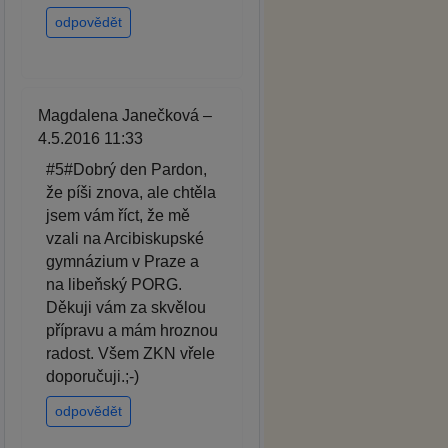
odpovědět
Magdalena Janečková –
4.5.2016 11:33
#5#Dobrý den Pardon,
že píši znova, ale chtěla
jsem vám říct, že mě
vzali na Arcibiskupské
gymnázium v Praze a
na libeňský PORG.
Děkuji vám za skvělou
přípravu a mám hroznou
radost. Všem ZKN vřele
doporučuji.;-)
odpovědět