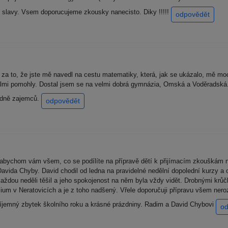
ni slavy. Vsem doporucujeme zkousky nanecisto. Diky !!!!!
odpovědět
to, že jste mě navedl na cestu matematiky, která, jak se ukázalo, mě moc b
velmi pomohly. Dostal jsem se na velmi dobrá gymnázia, Omská a Voděrads
odně zajemců.
odpovědět
 abychom vám všem, co se podílíte na přípravě dětí k přijímacím zkouškám 
vida Chyby. David chodil od ledna na pravidelné nedělní dopolední kurzy a o
každou neděli těšil a jeho spokojenost na něm byla vždy vidět. Drobnými krů
zium v Neratovicích a je z toho nadšený. Vřele doporučuji přípravu všem ne
 příjemný zbytek školního roku a krásné prázdniny. Radim a David Chybovi
od