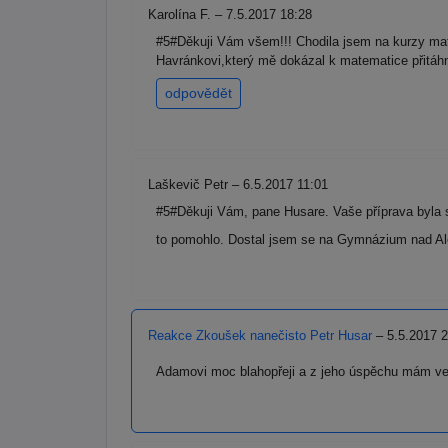
Karolína F. – 7.5.2017 18:28
#5#Děkuji Vám všem!!! Chodila jsem na kurzy mate
Havránkovi,který mě dokázal k matematice přitáhn
odpovědět
Laškevič Petr – 6.5.2017 11:01
#5#Děkuji Vám, pane Husare. Vaše příprava byla s
to pomohlo. Dostal jsem se na Gymnázium nad Al
Reakce Zkoušek nanečisto Petr Husar
– 5.5.2017 2
Adamovi moc blahopřeji a z jeho úspěchu mám vel