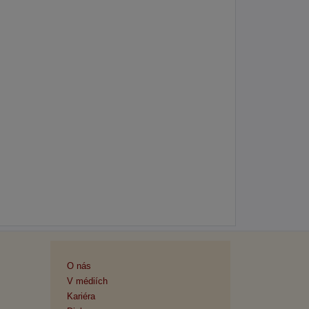
O nás
V médiích
Kariéra