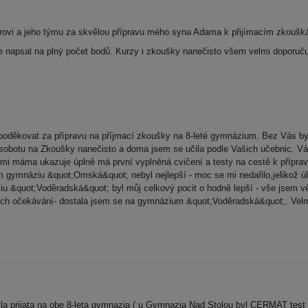
rovi a jeho týmu za skvělou přípravu mého syna Adama k přijímacím zkoušk
 napsal na plný počet bodů. Kurzy i zkoušky nanečisto všem velmi doporučuj
oděkovat za přípravu na příjmací zkoušky na 8-leté gymnázium. Bez Vás b
sobotu na Zkoušky nanečisto a doma jsem se učila podle Vašich učebnic. Vá
i máma ukazuje úplně má první vyplněná cvičení a testy na cestě k příprav
gymnáziu &quot;Omská&quot; nebyl nejlepší - moc se mi nedařilo,jelikož úl
u &quot;Voděradská&quot; byl můj celkový pocit o hodně lepší - vše jsem věd
ých očekávání- dostala jsem se na gymnázium &quot;Voděradská&quot;. Velm
 prijata na obe 8-leta gymnazia ( u Gymnazia Nad Stolou byl CERMAT test ) 