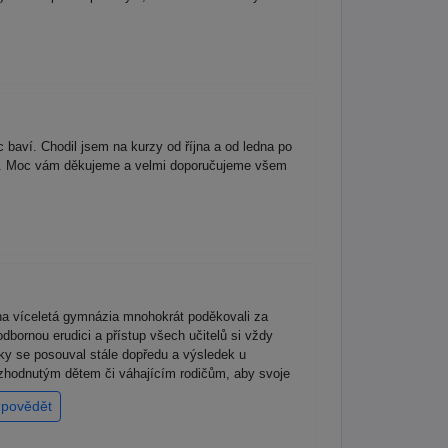
aví. Chodil jsem na kurzy od října a od ledna po
ká. Moc vám děkujeme a velmi doporučujeme všem
na víceletá gymnázia mnohokrát poděkovali za
dbornou erudici a přístup všech učitelů si vždy
čky se posouval stále dopředu a výsledek u
rozhodnutým dětem či váhajícím rodičům, aby svoje
povědět