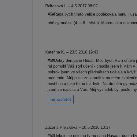
Rolfesová I. – 4.5.2017 08:02
#5#Ráda bych tímto velice poděkovala panu Husa
obě gymnázia (4. a 8. místo). Matematiku dokonce
Kateřina K. – 23.5.2016 19:43
#5#Dobrý den,pane Husat. Moc bych Vám chtěla p
mi pomohl Váš styl učení - chodila jsem k Vám v 
pokrok jsem ve všech předmětech udělala a když m
moc ráda. Můj pocit ze zkoušek na mém zvoleném 
nestihnu a také tomu tak bylo. Na druhém gymnázi
jsem se naučila u Vás. Můj výsledek byl podle m
odpovědět
Zuzana Prejzkova – 18.5.2016 13:17
#5#Dekujeme celemu tymu pana Husara, dcera byla