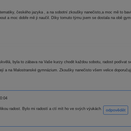
matiky, českého jazyka , a na sobotní zkoušky nanečisto,a moc mě to bavilo
out a moc dobře mě ji naučil. Díky tomuto týmu jsem se dostala na obě gymná
kvělá, byla to zábava na Vaše kurzy chodit každou sobotu, radost podívat se
ejí a na Malostranské gymnázium. Zkoušky nanečisto všem velice doporučuj
0:04
ikou radost. Bylo mi radostí a ctí mít ho ve svých výukách.
odpovědět