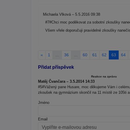
Michaela Vlková – 5.5.2016 09:38
#7#Chci moc poděkovat za sobotní zkoušky naneč
Všem vřele doporučuji pravidelné zkoušky naneči
«
1
…
36
…
60
61
62
63
64
Přidat příspěvek
Reakce na zprávu
Matěj Čvančara – 3.5.2014 14:33
#5#Vážený pane Husare, moc děkujeme Vám i celému 
zkoušek na gymnázium skončil na 11 místě ze 105ti a b
Jméno
Email