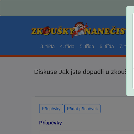
3. třída
4. třída
5. třída
6. třída
7. třída
Diskuse Jak jste dopadli u zkouše
Příspěvky
Přidat příspěvek
Příspěvky