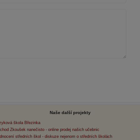
Naše další projekty
zyková škola Březinka
chod Zkoušek nanečisto - online prodej našich učebnic
dnocení středních škol - diskuze nejenom o středních školách