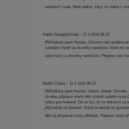
sobotach i rada. Mela radost, kdyz se videla v si
Kaplin Georgiy(Goša) – 15.5.2016 09:22
#5#Vážený pane Husare, Chceme vám poděkovat za 
sobotám chodil na zkoušky nanečisto, které mi 
vaše kurzy a zkoušky nanečisto. Přejeme vám h
Radim Chyba – 11.5.2016 08:15
#5#Vážený pane Husare, vážení učitelé. Dovolte,
skvělou přípravu všech dětí včetně našeho syna Da
velice pochvaloval. Dá se říci, že se dokonce na 
přijímaček se dostavil. David se dostal na gymná
děti na přípravné kurzy přihlásili. Přejeme všem