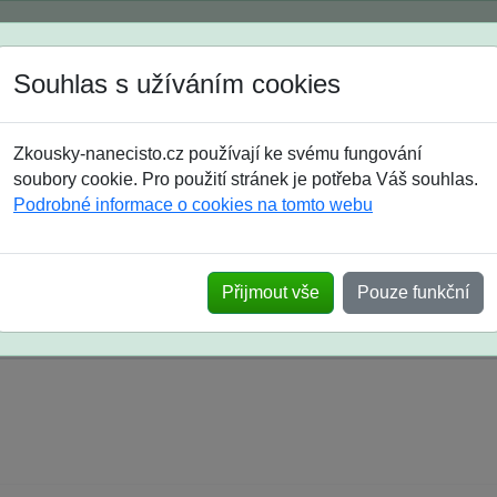
Spustili jsme přihlašování na školní rok 2026/2027!
Souhlas s užíváním cookies
Jak si vybrat
Časté dotazy
Zkousky-nanecisto.cz používají ke svému fungování
8. třída
9. třída
střední
maturanti
soutěže
prázdniny
soubory cookie. Pro použití stránek je potřeba Váš souhlas.
Podrobné informace o cookies na tomto webu
k na SŠ? Vaše ohlasy po skutečných přijímací
Přijmout vše
Pouze funkční