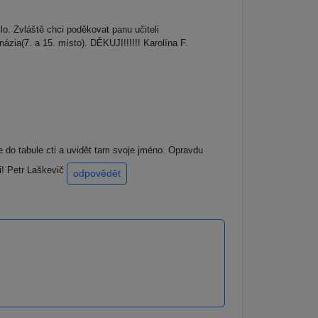
. Zvláště chci poděkovat panu učiteli
zia(7. a 15. místo). DĚKUJI!!!!!! Karolína F.
 do tabule cti a uvidět tam svoje jméno. Opravdu
i! Petr Laškevič
odpovědět