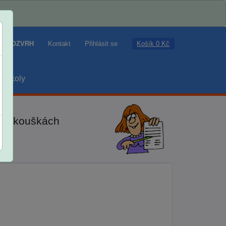
Košík 0 Kč
ROZVRH
Kontakt
Přihlásit se
školy
ch zkouškách