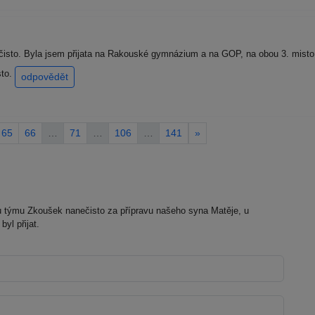
isto. Byla jsem přijata na Rakouské gymnázium a na GOP, na obou 3. mist
sto.
odpovědět
65
66
…
71
…
106
…
141
»
týmu Zkoušek nanečisto za přípravu našeho syna Matěje, u
yl přijat.