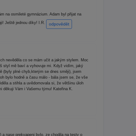
ám na osmileté gymnázium. Adam byl přijat na
i! Ještě jednou díky! I.R.
odpovědět
ych nevěděla co se mám učit a jakým stylem. Moc
š styl mě baví a vyhovuje mi. Když vidím, jaký
ě (byly plné chyb,kterým se dnes směji), jsem
oh bylo hodně a času málo - bála jsem se, že vše
ěla a stihla a uvědomovala si, že většinu úloh
i děkuji Vám i Vašemu týmu! Kateřina K.
a nase prekvapeni bylo, ze chodila na testy o