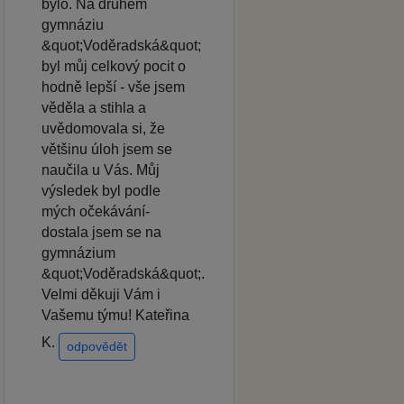
bylo. Na druhém
gymnáziu
&quot;Voděradská&quot;
byl můj celkový pocit o
hodně lepší - vše jsem
věděla a stihla a
uvědomovala si, že
většinu úloh jsem se
naučila u Vás. Můj
výsledek byl podle
mých očekávání-
dostala jsem se na
gymnázium
&quot;Voděradská&quot;.
Velmi děkuji Vám i
Vašemu týmu! Kateřina
K.
odpovědět