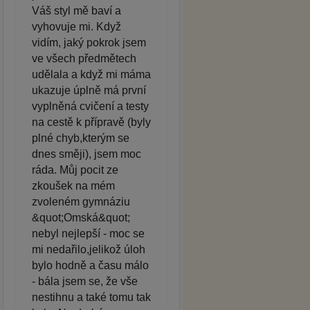
Váš styl mě baví a
vyhovuje mi. Když
vidím, jaký pokrok jsem
ve všech předmětech
udělala a když mi máma
ukazuje úplně má první
vyplněná cvičení a testy
na cestě k přípravě (byly
plné chyb,kterým se
dnes směji), jsem moc
ráda. Můj pocit ze
zkoušek na mém
zvoleném gymnáziu
&quot;Omská&quot;
nebyl nejlepší - moc se
mi nedařilo,jelikož úloh
bylo hodně a času málo
- bála jsem se, že vše
nestihnu a také tomu tak