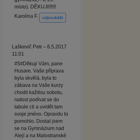
místo). DĚKUJI!!!!!!
Karolína F.
odpovědět
Laškevič Petr – 6.5.2017
11:01
#5#Děkuji Vám, pane
Husare. Vaše příprava
byla skvělá, byla to
zábava na Vaše kurzy
chodit každou sobotu,
radost podívat se do
tabule cti a uvidět tam
svoje jméno. Opravdu to
pomohlo. Dostal jsem
se na Gymnázium nad
Alejí a na Malostranské