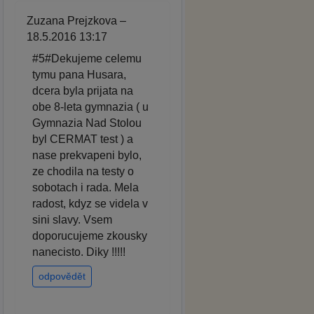
Zuzana Prejzkova –
18.5.2016 13:17
#5#Dekujeme celemu
tymu pana Husara,
dcera byla prijata na
obe 8-leta gymnazia ( u
Gymnazia Nad Stolou
byl CERMAT test ) a
nase prekvapeni bylo,
ze chodila na testy o
sobotach i rada. Mela
radost, kdyz se videla v
sini slavy. Vsem
doporucujeme zkousky
nanecisto. Diky !!!!!
odpovědět