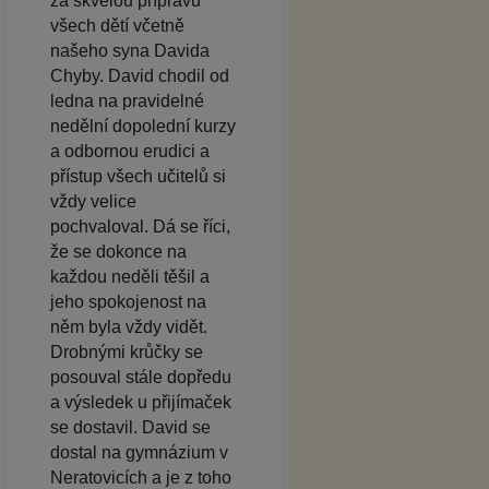
za skvělou přípravu
všech dětí včetně
našeho syna Davida
Chyby. David chodil od
ledna na pravidelné
nedělní dopolední kurzy
a odbornou erudici a
přístup všech učitelů si
vždy velice
pochvaloval. Dá se říci,
že se dokonce na
každou neděli těšil a
jeho spokojenost na
něm byla vždy vidět.
Drobnými krůčky se
posouval stále dopředu
a výsledek u přijímaček
se dostavil. David se
dostal na gymnázium v
Neratovicích a je z toho