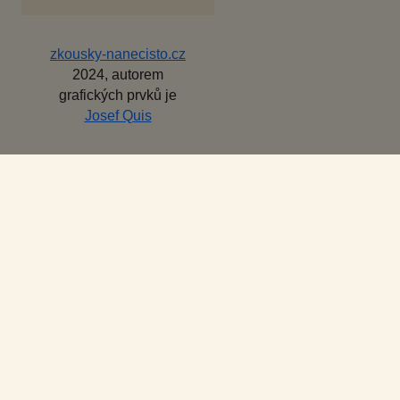
zkousky-nanecisto.cz
2024, autorem
grafických prvků je
Josef Quis