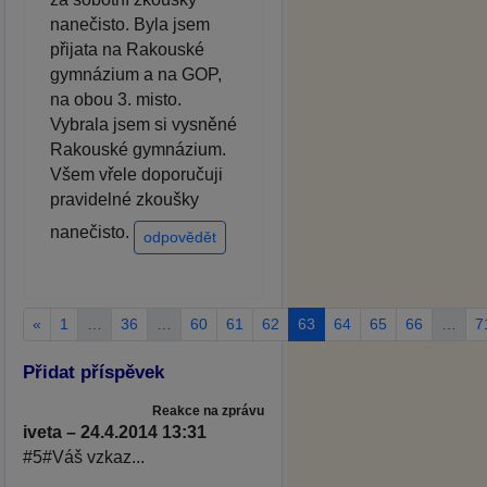
nanečisto. Byla jsem
přijata na Rakouské
gymnázium a na GOP,
na obou 3. misto.
Vybrala jsem si vysněné
Rakouské gymnázium.
Všem vřele doporučuji
pravidelné zkoušky
nanečisto.
odpovědět
«
1
…
36
…
60
61
62
63
64
65
66
…
7
Přidat příspěvek
Reakce na zprávu
iveta – 24.4.2014 13:31
#5#Váš vzkaz...