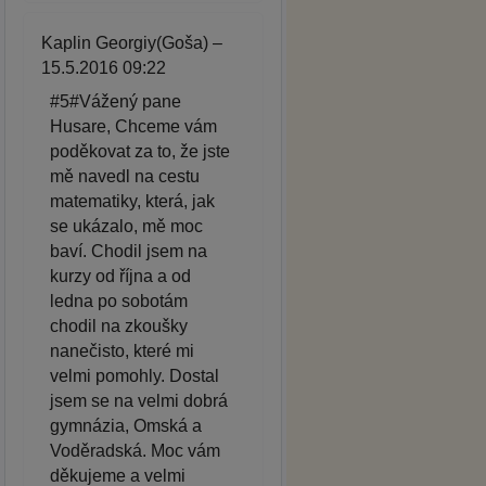
Kaplin Georgiy(Goša) –
15.5.2016 09:22
#5#Vážený pane
Husare, Chceme vám
poděkovat za to, že jste
mě navedl na cestu
matematiky, která, jak
se ukázalo, mě moc
baví. Chodil jsem na
kurzy od října a od
ledna po sobotám
chodil na zkoušky
nanečisto, které mi
velmi pomohly. Dostal
jsem se na velmi dobrá
gymnázia, Omská a
Voděradská. Moc vám
děkujeme a velmi