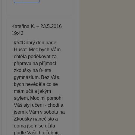
Kateřina K. – 23.5.2016
19:43
#5#Dobrý den,pane
Husat. Moc bych Vám
chtěla poděkovat za
přípravu na příjmací
zkoušky na 8-leté
gymnázium. Bez Vás
bych nevěděla co se
mám učit a jakým
stylem. Moc mi pomohl
Váš styl učení - chodila
jsem k Vám v sobotu na
Zkoušky nanečisto a
doma jsem se učila
podle Vašich učebnic.