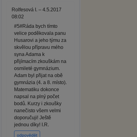
Rolfesová I. – 4.5.2017
08:02
#5#Ráda bych tímto
velice poděkovala panu
Husarovi a jeho týmu za
skvělou přípravu mého
syna Adama k
přijímacím zkouškám na
osmileté gymnázium.
Adam byl přijat na obě
gymnázia (4. a 8. místo).
Matematiku dokonce
napsal na plný počet
bodů. Kurzy i zkoušky
nanečisto všem velmi
doporučuji! Ještě
jednou díky! I.R.
odpovědět