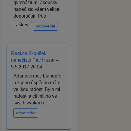
gymnázium. Zkoušky
nanečisto všem velice
doporučuji! Petr
Laškevič
odpovědět
Reakce Zkoušek
nanečisto Petr Husar
–
5.5.2017 20:04
Adamovi moc blahopřeji
a z jeho úspěchu mám
velikou radost. Bylo mi
radostí a ctí mít ho ve
svých výukách.
odpovědět