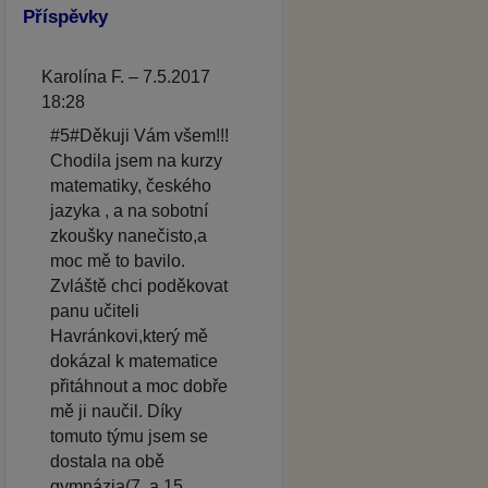
Příspěvky
Karolína F. – 7.5.2017
18:28
#5#Děkuji Vám všem!!!
Chodila jsem na kurzy
matematiky, českého
jazyka , a na sobotní
zkoušky nanečisto,a
moc mě to bavilo.
Zvláště chci poděkovat
panu učiteli
Havránkovi,který mě
dokázal k matematice
přitáhnout a moc dobře
mě ji naučil. Díky
tomuto týmu jsem se
dostala na obě
gymnázia(7. a 15.