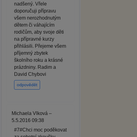
nadšený. Vřele
doporučuji přípravu
všem nerozhodnutým
dětem či váhajícím
rodičům, aby svoje děti
na přípravné kurzy
přihlásili. Přejeme všem
příjemný zbytek
školního roku a krásné
prázdniny. Radim a
David Chybovi
odpovědět
Michaela Vlková –
5.5.2016 09:38
#7#Chci moc poděkovat
za sobotní zkoušky