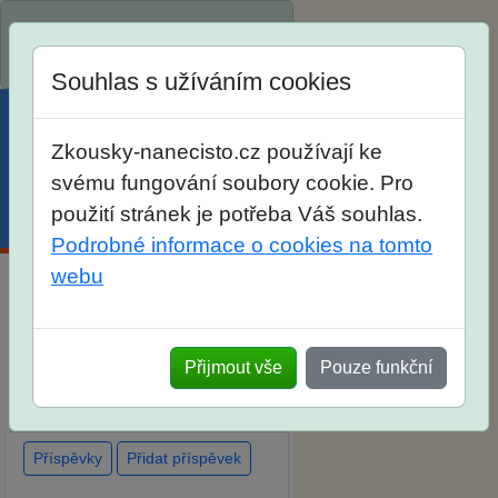
Spustili jsme přihlašování na
školní rok 2026/2027!
Souhlas s užíváním cookies
Zkousky-nanecisto.cz používají ke
svému fungování soubory cookie. Pro
použití stránek je potřeba Váš souhlas.
Menu
Účet
Košík
Podrobné informace o cookies na tomto
webu
Diskuse Jak jste dopadli u
zkoušek na SŠ? Vaše ohlasy
Přijmout vše
Pouze funkční
po skutečných přijímacích
zkouškách
Příspěvky
Přidat příspěvek