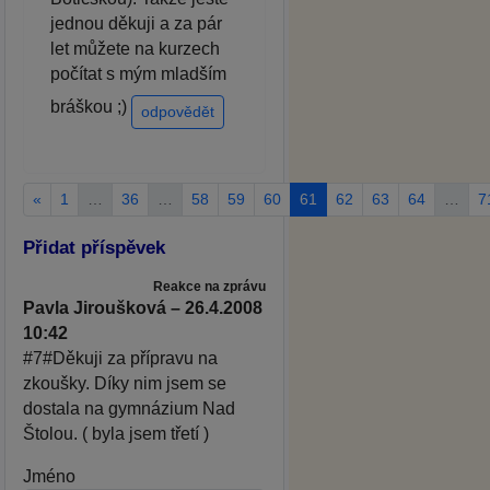
jednou děkuji a za pár
let můžete na kurzech
počítat s mým mladším
bráškou ;)
odpovědět
«
1
…
36
…
58
59
60
61
62
63
64
…
7
Přidat příspěvek
Reakce na zprávu
Pavla Jiroušková – 26.4.2008
10:42
#7#Děkuji za přípravu na
zkoušky. Díky nim jsem se
dostala na gymnázium Nad
Štolou. ( byla jsem třetí )
Jméno