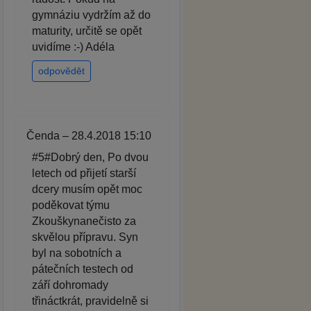
gymnáziu vydržím až do
maturity, určitě se opět
uvidíme :-) Adéla
odpovědět
Čenda – 28.4.2018 15:10
#5#Dobrý den, Po dvou
letech od přijetí starší
dcery musím opět moc
poděkovat týmu
Zkouškynanečisto za
skvělou přípravu. Syn
byl na sobotních a
pátečních testech od
září dohromady
třináctkrát, pravidelně si