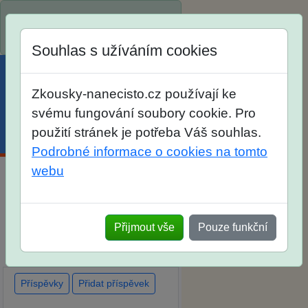
Spustili jsme přihlašování na
školní rok 2026/2027!
Souhlas s užíváním cookies
Zkousky-nanecisto.cz používají ke
svému fungování soubory cookie. Pro
použití stránek je potřeba Váš souhlas.
Menu
Účet
Košík
Podrobné informace o cookies na tomto
webu
Diskuse Jak jste dopadli u
zkoušek na SŠ? Vaše ohlasy
Přijmout vše
Pouze funkční
po skutečných přijímacích
zkouškách
Příspěvky
Přidat příspěvek