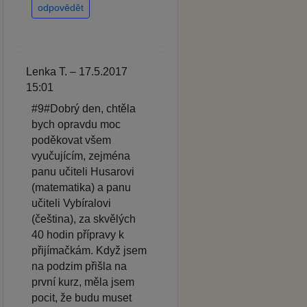
odpovědět
Lenka T. – 17.5.2017
15:01
#9#Dobrý den, chtěla
bych opravdu moc
poděkovat všem
vyučujícím, zejména
panu učiteli Husarovi
(matematika) a panu
učiteli Vybíralovi
(čeština), za skvělých
40 hodin přípravy k
přijímačkám. Když jsem
na podzim přišla na
první kurz, měla jsem
pocit, že budu muset