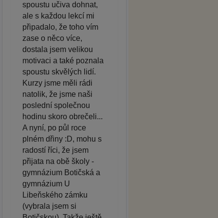
spoustu učiva dohnat,
ale s každou lekcí mi
připadalo, že toho vím
zase o něco více,
dostala jsem velikou
motivaci a také poznala
spoustu skvělých lidí.
Kurzy jsme měli rádi
natolik, že jsme naši
poslední společnou
hodinu skoro obrečeli...
A nyní, po půl roce
plném dřiny :D, mohu s
radostí říci, že jsem
přijata na obě školy -
gymnázium Botičská a
gymnázium U
Libeňského zámku
(vybrala jsem si
Botičskou). Takže ještě