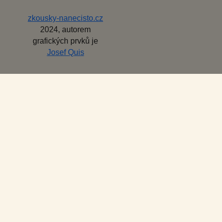
zkousky-nanecisto.cz
2024, autorem
grafických prvků je
Josef Quis