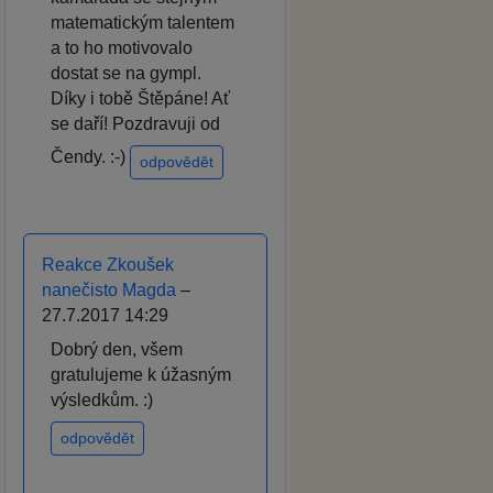
matematickým talentem
a to ho motivovalo
dostat se na gympl.
Díky i tobě Štěpáne! Ať
se daří! Pozdravuji od
Čendy. :-)
odpovědět
Reakce Zkoušek
nanečisto Magda
–
27.7.2017 14:29
Dobrý den, všem
gratulujeme k úžasným
výsledkům. :)
odpovědět