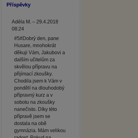
Příspěvky
Adéla M. – 29.4.2018
08:24
#5#Dobrý den, pane
Husare, mnohokrát
děkuji Vám, Jakubovi a
dalším učitelům za
skvělou přípravu na
přijímací zkoušky.
Chodila jsem k Vám v
pondělí na dlouhodobý
přípravný kurz a v
sobotu na zkoušky
nanečisto. Díky této
přípravě jsem se
dostala na obě
gymnázia. Mám velikou
radost. Pokud na