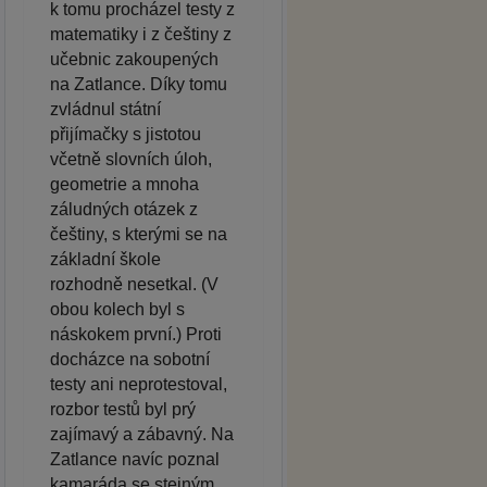
k tomu procházel testy z
matematiky i z češtiny z
učebnic zakoupených
na Zatlance. Díky tomu
zvládnul státní
přijímačky s jistotou
včetně slovních úloh,
geometrie a mnoha
záludných otázek z
češtiny, s kterými se na
základní škole
rozhodně nesetkal. (V
obou kolech byl s
náskokem první.) Proti
docházce na sobotní
testy ani neprotestoval,
rozbor testů byl prý
zajímavý a zábavný. Na
Zatlance navíc poznal
kamaráda se stejným