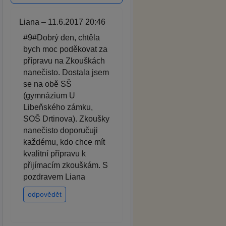
Liana – 11.6.2017 20:46
#9#Dobrý den, chtěla
bych moc poděkovat za
přípravu na Zkouškách
nanečisto. Dostala jsem
se na obě SŠ
(gymnázium U
Libeňského zámku,
SOŠ Drtinova). Zkoušky
nanečisto doporučuji
každému, kdo chce mít
kvalitní přípravu k
přijímacím zkouškám. S
pozdravem Liana
odpovědět