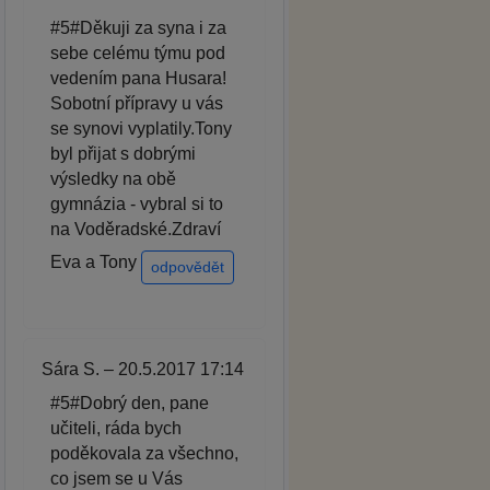
#5#Děkuji za syna i za
sebe celému týmu pod
vedením pana Husara!
Sobotní přípravy u vás
se synovi vyplatily.Tony
byl přijat s dobrými
výsledky na obě
gymnázia - vybral si to
na Voděradské.Zdraví
Eva a Tony
odpovědět
Sára S. – 20.5.2017 17:14
#5#Dobrý den, pane
učiteli, ráda bych
poděkovala za všechno,
co jsem se u Vás