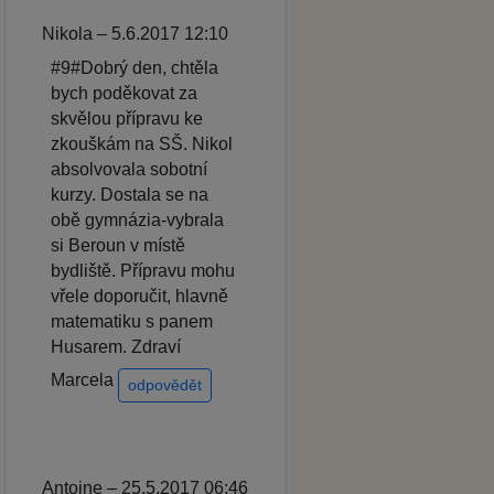
Nikola – 5.6.2017 12:10
#9#Dobrý den, chtěla
bych poděkovat za
skvělou přípravu ke
zkouškám na SŠ. Nikol
absolvovala sobotní
kurzy. Dostala se na
obě gymnázia-vybrala
si Beroun v místě
bydliště. Přípravu mohu
vřele doporučit, hlavně
matematiku s panem
Husarem. Zdraví
Marcela
odpovědět
Antoine – 25.5.2017 06:46