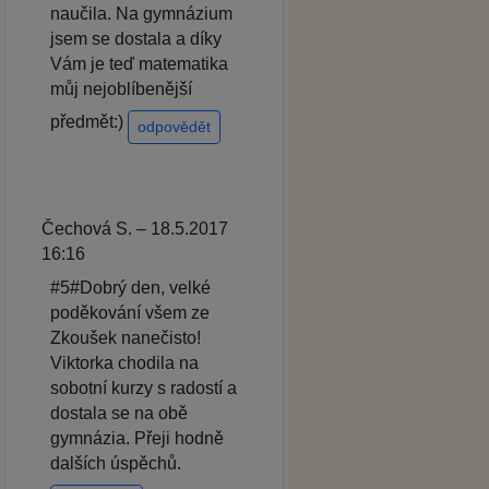
naučila. Na gymnázium
jsem se dostala a díky
Vám je teď matematika
můj nejoblíbenější
předmět:)
odpovědět
Čechová S. – 18.5.2017
16:16
#5#Dobrý den, velké
poděkování všem ze
Zkoušek nanečisto!
Viktorka chodila na
sobotní kurzy s radostí a
dostala se na obě
gymnázia. Přeji hodně
dalších úspěchů.