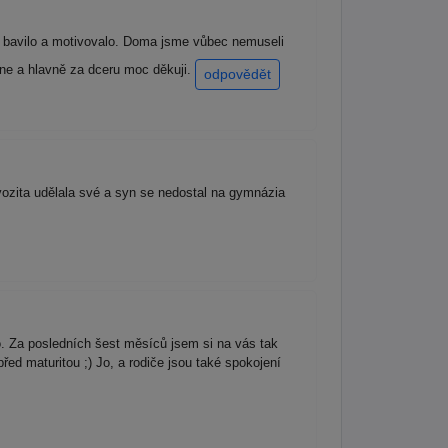
to bavilo a motivovalo. Doma jsme vůbec nemuseli
ne a hlavně za dceru moc děkuji.
odpovědět
vozita udělala své a syn se nedostal na gymnázia
. Za posledních šest měsíců jsem si na vás tak
ed maturitou ;) Jo, a rodiče jsou také spokojení