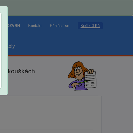
Košík 0 Kč
ROZVRH
Kontakt
Přihlásit se
školy
ch zkouškách