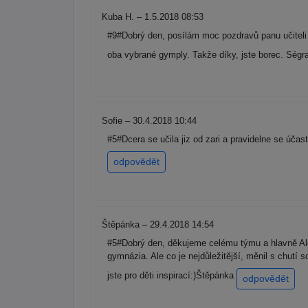
Kuba H. – 1.5.2018 08:53
#9#Dobrý den, posílám moc pozdravů panu učiteli V
oba vybrané gymply. Takže díky, jste borec. Ség
Sofie – 30.4.2018 10:44
#5#Dcera se učila jiz od zari a pravidelne se úča
odpovědět
Štěpánka – 29.4.2018 14:54
#5#Dobrý den, děkujeme celému týmu a hlavně Aleš
gymnázia. Ale co je nejdůležitější, měnil s chutí 
jste pro děti inspirací:)Štěpánka
odpovědět