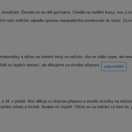
ím zkouškám. Dostala se na obě gymnázia. Chodila na nedělní kurzy, moc jí 
a tím nám rodičům odpadla spousta nepopulárního postrkování do učení. Za m
atematiky a občas na sobotní testy na nečisto, vše se zdálo super, ale ner
. třídě se úspěch dostaví, ale děkujeme za skvělou přípravu.
odpovědět
a 19. v pořadí. Moc děkuji za úžasnou přípravu a skvělé zkoušky na nečisto
ždou středu a čtvrtek. Budete mi chybět. Těším se na setkání za šest let, př