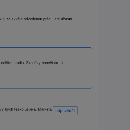
uji za skvěle odvedenou práci, jste úžasní.
dalším studiu. Zkoušky nanečisto. :)
ravy bych těžko uspela. Markéta
odpovědět