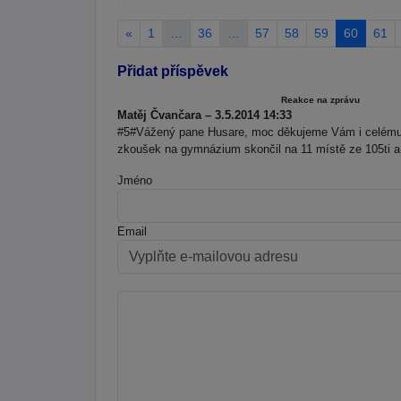
«
1
…
36
…
57
58
59
60
61
Přidat příspěvek
Reakce na zprávu
Matěj Čvančara – 3.5.2014 14:33
#5#Vážený pane Husare, moc děkujeme Vám i celému 
zkoušek na gymnázium skončil na 11 místě ze 105ti a b
Jméno
Email