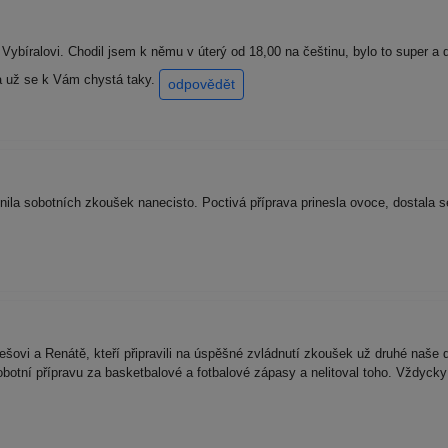
ybíralovi. Chodil jsem k němu v úterý od 18,00 na češtinu, bylo to super a d
ra už se k Vám chystá taky.
odpovědět
stnila sobotních zkoušek nanecisto. Poctivá příprava prinesla ovoce, dostal
ovi a Renátě, kteří připravili na úspěšné zvládnutí zkoušek už druhé naše d
sobotní přípravu za basketbalové a fotbalové zápasy a nelitoval toho. Vždycky 