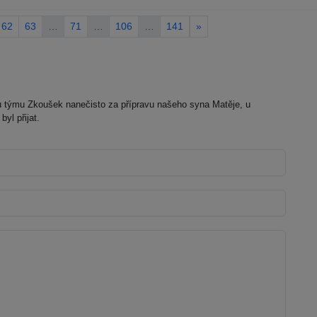
62
63
…
71
…
106
…
141
»
týmu Zkoušek nanečisto za přípravu našeho syna Matěje, u
yl přijat.