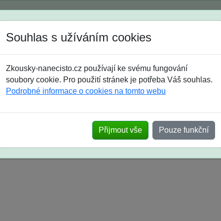
Spustili jsme přihlašování na školní rok 2026/2027!
Souhlas s užíváním cookies
Jak si vybrat
Časté dotazy
Zkousky-nanecisto.cz používají ke svému fungování
8. třída
9. třída
střední
maturanti
soutěže
prázdniny
soubory cookie. Pro použití stránek je potřeba Váš souhlas.
Podrobné informace o cookies na tomto webu
k na SŠ? Vaše ohlasy po skutečných přijímací
Přijmout vše
Pouze funkční