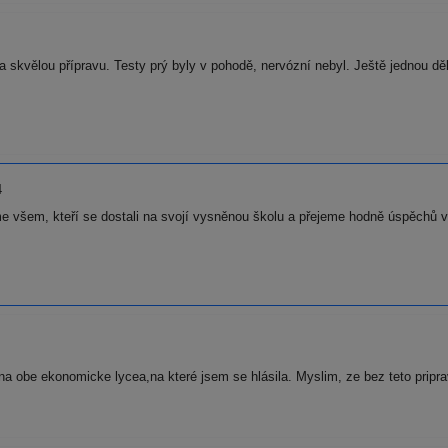
skvělou přípravu. Testy prý byly v pohodě, nervózní nebyl. Ještě jednou děk
4
 všem, kteří se dostali na svojí vysněnou školu a přejeme hodně úspěchů v 
 na obe ekonomicke lycea,na které jsem se hlásila. Myslim, ze bez teto prip