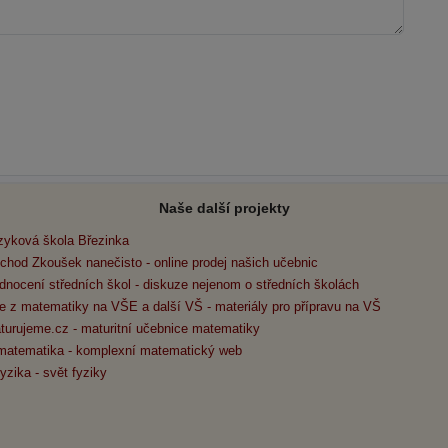
Naše další projekty
zyková škola Březinka
chod Zkoušek nanečisto - online prodej našich učebnic
dnocení středních škol - diskuze nejenom o středních školách
e z matematiky na VŠE a další VŠ - materiály pro přípravu na VŠ
turujeme.cz - maturitní učebnice matematiky
matematika - komplexní matematický web
yzika - svět fyziky