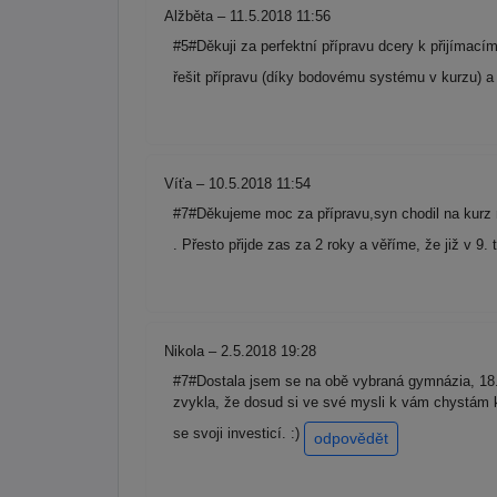
Alžběta – 11.5.2018 11:56
#5#Děkuji za perfektní přípravu dcery k přijímac
řešit přípravu (díky bodovému systému v kurzu) 
Víťa – 10.5.2018 11:54
#7#Děkujeme moc za přípravu,syn chodil na kurz m
. Přesto přijde zas za 2 roky a věříme, že již v 9
Nikola – 2.5.2018 19:28
#7#Dostala jsem se na obě vybraná gymnázia, 18. 
zvykla, že dosud si ve své mysli k vám chystám ka
se svoji investicí. :)
odpovědět