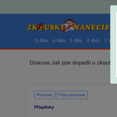
3. třída
4. třída
5. třída
6. třída
7. třída
Diskuse Jak jste dopadli u zkouše
Příspěvky
Přidat příspěvek
Příspěvky