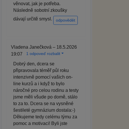
věnovat, jak je potřeba.
Následně sobotní zkoušky
dávají určitě smysl.
odpovědět
Vladena Janečková – 18.5.2026
1 odpoveď rozbalit
19:07
Dobrý den, dcera se
připravovala téměř půl roku
intenzivně pomocí vašich on-
line kurzů a i když to bylo
náročné pro celou rodinu a testy
jsme měli všude po domě, stálo
to za to. Dcera se na vysněné
šestileté gymnázium dostala:-)
Děkujeme tedy celému týmu za
pomoc a motivaci! Byli jste