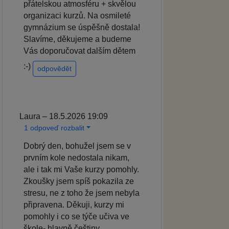
přátelskou atmosféru + skvělou
organizaci kurzů. Na osmileté
gymnázium se úspěšně dostala!
Slavíme, děkujeme a budeme
Vás doporučovat dalším dětem
:-)
odpovědět
Laura – 18.5.2026 19:09
1 odpoveď rozbalit
Dobrý den, bohužel jsem se v
prvním kole nedostala nikam,
ale i tak mi Vaše kurzy pomohly.
Zkoušky jsem spíš pokazila ze
stresu, ne z toho že jsem nebyla
připravena. Děkuji, kurzy mi
pomohly i co se týče učiva ve
škole- hlavně češtiny.