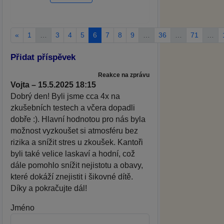
«
1
…
3
4
5
6
7
8
9
…
36
…
71
…
Přidat příspěvek
Reakce na zprávu
Vojta – 15.5.2025 18:15
Dobrý den! Byli jsme cca 4x na
zkušebních testech a včera dopadli
dobře :). Hlavní hodnotou pro nás byla
možnost vyzkoušet si atmosféru bez
rizika a snížit stres u zkoušek. Kantoři
byli také velice laskaví a hodní, což
dále pomohlo snížit nejistotu a obavy,
které dokáží znejistit i šikovné dítě.
Díky a pokračujte dál!
Jméno