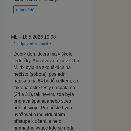
odpovědět
ML – 18.5.2026 19:08
1 odpoveď rozbalit
Dobrý den, dcera má v škole
jedničky. Absolvovala kurz ČJ a
M, 4x byla na zkouškách na
nečisto (sobota), poslední
napsala na 64 bodů celkem, a i
tak oba ostré testy naspala na
(24 a 31), tak nevím, zda byla
příprava špatná anebo stres
udělal svoje. Pro příště bych
uvažoval o individuálním
přístupe k učení, a ne o
hromadné výuce kde se nedá