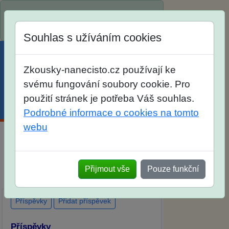
Spustili jsme přihlašování na školní rok
2026/2027!
Souhlas s užíváním cookies
Zkousky-nanecisto.cz používají ke
svému fungování soubory cookie. Pro
použití stránek je potřeba Váš souhlas.
Menu
Účet
Košík
Podrobné informace o cookies na tomto
webu
Diskuse Jak jste dopadli u zkoušek na
SŠ? Vaše ohlasy po skutečných
Přijmout vše
Pouze funkční
přijímacích zkouškách
Příspěvky
Přidat příspěvek
Příspěvky