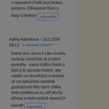
v neposlední řadě psychickou
podporu. Děkujeme! Bára a
Maty Cihelkovi
odpovědět
Adéla Adámková – 18.5.2026
1 odpoveď rozbalit
09:12
Dobrý den, dcera k vám chodila
na testy nanečisto, ty jí velmi
pomohly - sama chtěla chodit a
dalo jí to opravdu hodně, aby
uspěla ve zkouškách a dostala
se na vytoužené osmileté
gymnázium! Moc bych chtěla
tímto poděkovat za váš skvělý
přístup a mohu jedině doporučit
všem!!!
odpovědět