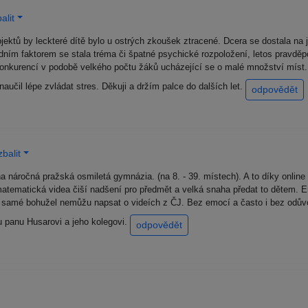
alit
jektů by leckteré dítě bylo u ostrých zkoušek ztracené. Dcera se dostala na
ím faktorem se stala tréma či špatné psychické rozpoložení, letos pravdě
nkurencí v podobě velkého počtu žáků ucházející se o malé množství míst. 
naučil lépe zvládat stres. Děkuji a držím palce do dalších let.
odpovědět
balit
 na náročná pražská osmiletá gymnázia. (na 8. - 39. místech). A to díky onl
tematická videa čiší nadšení pro předmět a velká snaha předat to dětem. Ene
 To samé bohužel nemůžu napsat o videích z ČJ. Bez emocí a často i bez odův
u panu Husarovi a jeho kolegovi.
odpovědět