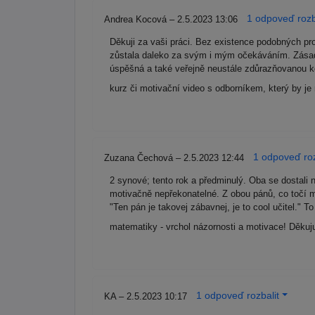
1 odpoveď rozb
Andrea Kocová – 2.5.2023 13:06
Děkuji za vaši práci. Bez existence podobných pro
zůstala daleko za svým i mým očekáváním. Zásadn
úspěšná a také veřejně neustále zdůrazňovanou ko
kurz či motivační video s odborníkem, který by je 
1 odpoveď roz
Zuzana Čechová – 2.5.2023 12:44
2 synové; tento rok a předminulý. Oba se dostali
motivačně nepřekonatelné. Z obou pánů, co točí ma
"Ten pán je takovej zábavnej, je to cool učitel."
matematiky - vrchol názornosti a motivace! Děkuj
1 odpoveď rozbalit
KA – 2.5.2023 10:17