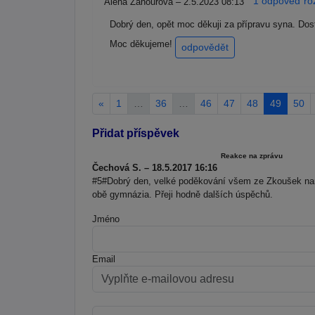
1 odpoveď roz
Alena Žahourová – 2.5.2023 08:13
Dobrý den, opět moc děkuji za přípravu syna. Dost
Moc děkujeme!
odpovědět
«
1
…
36
…
46
47
48
49
50
Přidat příspěvek
Reakce na zprávu
Čechová S. – 18.5.2017 16:16
#5#Dobrý den, velké poděkování všem ze Zkoušek naneč
obě gymnázia. Přeji hodně dalších úspěchů.
Jméno
Email