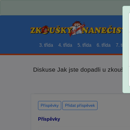
3. třída
4. třída
5. třída
6. třída
7. třída
Diskuse Jak jste dopadli u zkouše
Příspěvky
Přidat příspěvek
Příspěvky