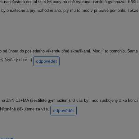
k nanečisto a dostal se s 86 body na obě vybraná osmiletá gymnázia. Příští 
o bylo užitečné a prý rozhodně ano, prý mu to moc v přípravě pomohlo. Takž
o od února do posledního víkendu před zkouškami. Moc jí to pomohlo. Sama ř
ý čtyřletý obor :-)
odpovědět
a na ZNN ČJ+MA (šestileté gymnázium). U vás byl moc spokojený a ke konci d
y. Nicméně děkujeme za vše.
odpovědět