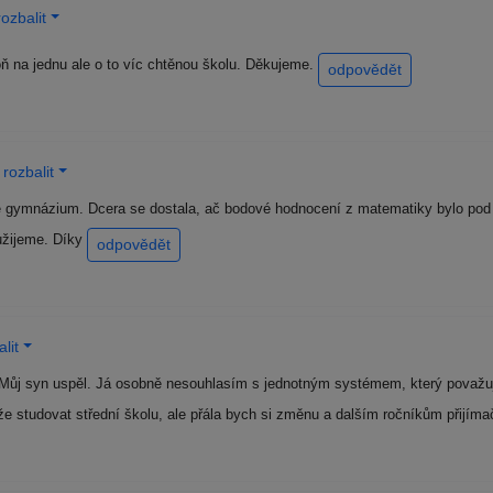
ozbalit
ň na jednu ale o to víc chtěnou školu. Děkujeme.
odpovědět
rozbalit
 gymnázium. Dcera se dostala, ač bodové hodnocení z matematiky bylo pod ú
yužijeme. Díky
odpovědět
lit
ůj syn uspěl. Já osobně nesouhlasím s jednotným systémem, který považuji 
e studovat střední školu, ale přála bych si změnu a dalším ročníkům přijí