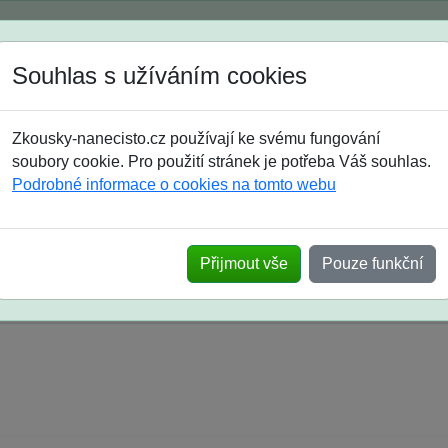
Spustili jsme přihlašování na školní rok 2026/2027!
Souhlas s užíváním cookies
Jak si vybrat
Časté dotazy
Zkousky-nanecisto.cz používají ke svému fungování
8. třída
9. třída
střední
maturanti
soutěže
prázdniny
soubory cookie. Pro použití stránek je potřeba Váš souhlas.
Podrobné informace o cookies na tomto webu
k na SŠ? Vaše ohlasy po skutečných přijímací
Přijmout vše
Pouze funkční