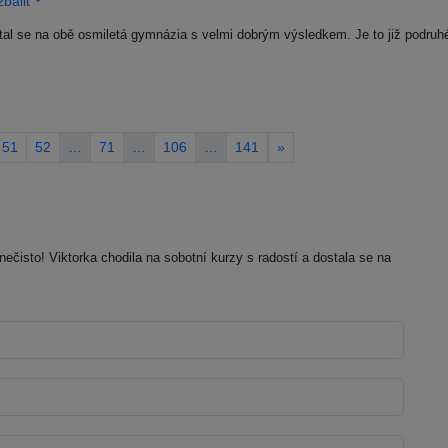
balit
al se na obě osmiletá gymnázia s velmi dobrým výsledkem. Je to již podruhé,
51
52
…
71
…
106
…
141
»
isto! Viktorka chodila na sobotní kurzy s radostí a dostala se na