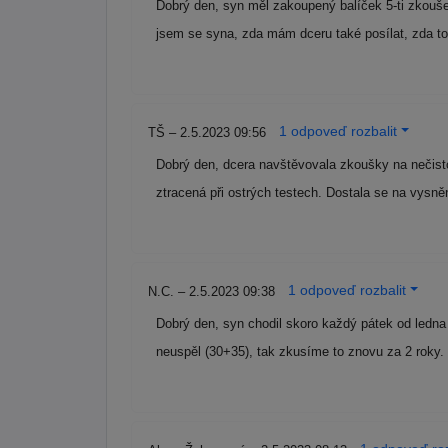
Dobrý den, syn měl zakoupený balíček 5-ti zkouše
jsem se syna, zda mám dceru také posílat, zda t
1 odpoveď rozbalit
TŠ – 2.5.2023 09:56
Dobrý den, dcera navštěvovala zkoušky na nečist
ztracená při ostrých testech. Dostala se na vysněn
1 odpoveď rozbalit
N.C. – 2.5.2023 09:38
Dobrý den, syn chodil skoro každý pátek od ledn
neuspěl (30+35), tak zkusíme to znovu za 2 rok