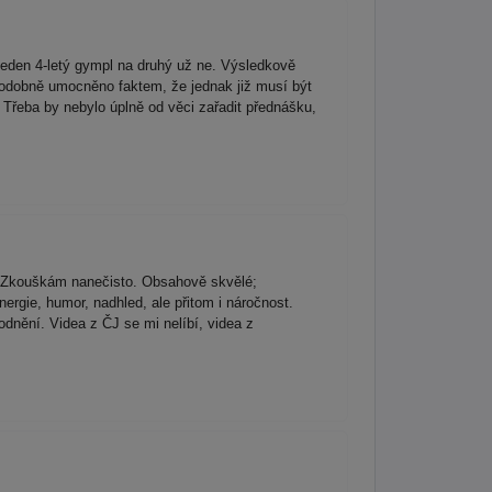
 jeden 4-letý gympl na druhý už ne. Výsledkově
podobně umocněno faktem, že jednak již musí být
Třeba by nebylo úplně od věci zařadit přednášku,
ine Zkouškám nanečisto. Obsahově skvělé;
rgie, humor, nadhled, ale přitom i náročnost.
odnění. Videa z ČJ se mi nelíbí, videa z