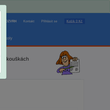
Košík 0 Kč
ROZVRH
Kontakt
Přihlásit se
školy
ch zkouškách