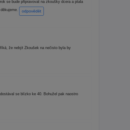
rok se bude připravovat na zkoušky dcera a ptala
e děkujeme.
odpovědět
íká, že nebýt Zkoušek na nečisto byla by
ostával se blízko ke 40. Bohužel pak naostro