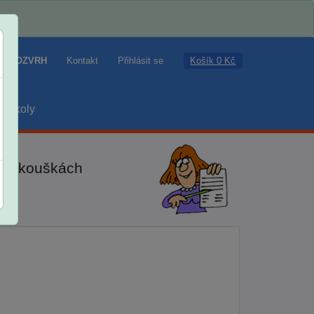
Košík 0 Kč
ROZVRH
Kontakt
Přihlásit se
školy
ch zkouškách