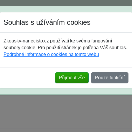
Spustili jsme přihlašování na školní rok 2026/2027!
Souhlas s užíváním cookies
Jak si vybrat
Časté dotazy
Zkousky-nanecisto.cz používají ke svému fungování
8. třída
9. třída
střední
maturanti
soutěže
prázdniny
soubory cookie. Pro použití stránek je potřeba Váš souhlas.
Podrobné informace o cookies na tomto webu
k na SŠ? Vaše ohlasy po skutečných přijímací
Přijmout vše
Pouze funkční