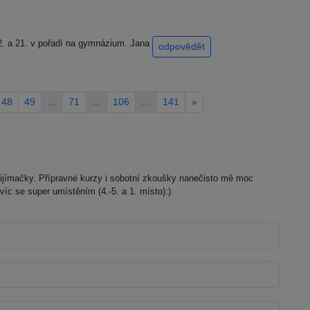
12. a 21. v pořadí na gymnázium. Jana
odpovědět
48
49
…
71
…
106
…
141
»
řijímačky. Přípravné kurzy i sobotní zkoušky nanečisto mě moc
íc se super umístěním (4.-5. a 1. místo):)