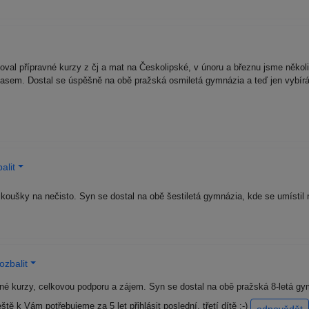
val přípravné kurzy z čj a mat na Českolipské, v únoru a březnu jsme několi
časem. Dostal se úspěšně na obě pražská osmiletá gymnázia a teď jen vybírá
alit
koušky na nečisto. Syn se dostal na obě šestiletá gymnázia, kde se umístil
ozbalit
né kurzy, celkovou podporu a zájem. Syn se dostal na obě pražská 8-letá g
tě k Vám potřebujeme za 5 let přihlásit poslední, třetí dítě :-)