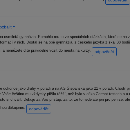
odpovědět
ozbalit
na osmiletá gymnázia. Pomohlo mu to ve speciálních otázkách, které se na zák
 informací v nich. Dostal se na obě gymnázia, z českého jazyka získal 38 bodů
ci a nemůžete dítě pravidelně vozit do města na kurzy.
odpovědět
e dokonce jako druhý v pořadí a na AG Štěpánská jako 21 v pořadí. Chodil 
e Vaše čeština mu vždycky přišla těžší, než byla v ofiko Cermat testech a u 
o si chválil. Děkuju za Váš přístup, za to, že to neděláte jen pro peníze, al
jednou děkujeme.
odpovědět