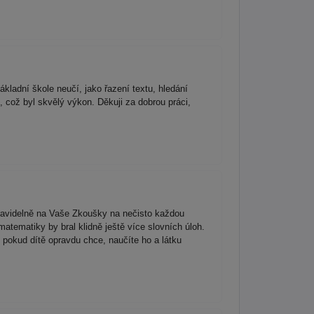
ladní škole neučí, jako řazení textu, hledání
, což byl skvělý výkon. Děkuji za dobrou práci,
pravidelně na Vaše Zkoušky na nečisto každou
matematiky by bral klidně ještě více slovních úloh.
e pokud dítě opravdu chce, naučíte ho a látku