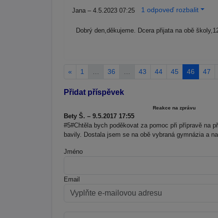
1 odpoveď rozbalit
Jana – 4.5.2023 07:25
Dobrý den,děkujeme. Dcera přijata na obě školy,
«
1
…
36
…
43
44
45
46
47
Přidat příspěvek
Reakce na zprávu
Bety Š. – 9.5.2017 17:55
#5#Chtěla bych poděkovat za pomoc při přípravě na p
bavily. Dostala jsem se na obě vybraná gymnázia a nav
Jméno
Email