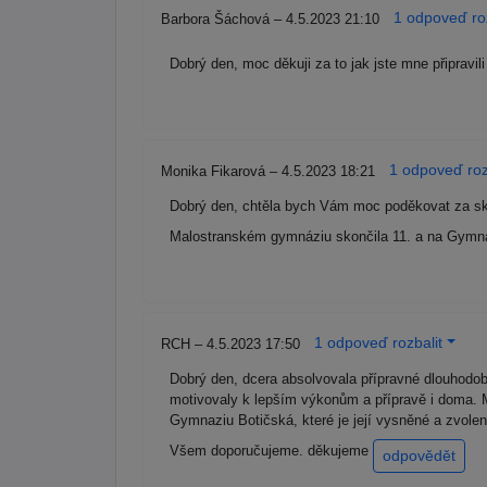
1 odpoveď roz
Barbora Šáchová – 4.5.2023 21:10
Dobrý den, moc děkuji za to jak jste mne připravi
1 odpoveď roz
Monika Fikarová – 4.5.2023 18:21
Dobrý den, chtěla bych Vám moc poděkovat za skv
Malostranském gymnáziu skončila 11. a na Gymná
1 odpoveď rozbalit
RCH – 4.5.2023 17:50
Dobrý den, dcera absolvovala přípravné dlouhodobé
motivovaly k lepším výkonům a přípravě i doma. M
Gymnaziu Botičská, které je její vysněné a zvol
Všem doporučujeme. děkujeme
odpovědět