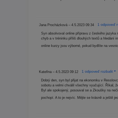
1 odpoveď r
Jana Procházková – 4.5.2023 09:34
Syn absolvoval online přípravu z českého jazyka 
chyb a v tréninku příliš dlouhých textů a hledání
online kurzy jsou výborné, pokud bydlíte na vesni
1 odpoveď rozbalit
Kateřina – 4.5.2023 09:12
Dobrý den, syn byl přijat na ekonomku v Resslovc
sobotu a velmi chválil všechny vyučující. Říkal, ž
Byl ale spokojený, posouval se a Zkoušky na nečist
pochopí. A to je nejvíc. Mějte se krásně a ještě 