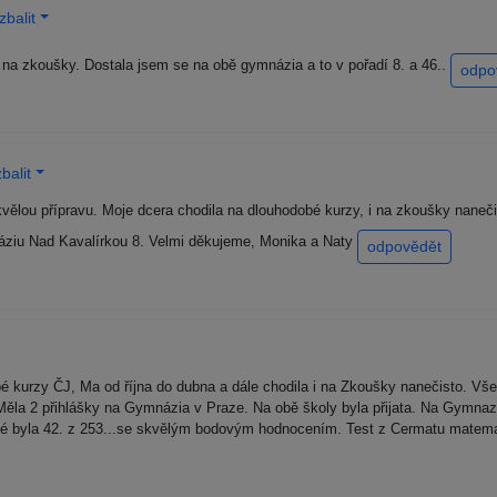
balit
li na zkoušky. Dostala jsem se na obě gymnázia a to v pořadí 8. a 46..
odpo
balit
ělou přípravu. Moje dcera chodila na dlouhodobé kurzy, i na zkoušky naneči
ziu Nad Kavalírkou 8. Velmi děkujeme, Monika a Naty
odpovědět
 kurzy ČJ, Ma od října do dubna a dále chodila i na Zkoušky nanečisto. Vše 
ěla 2 přihlášky na Gymnázia v Praze. Na obě školy byla přijata. Na Gymnazi
ené byla 42. z 253...se skvělým bodovým hodnocením. Test z Cermatu matema