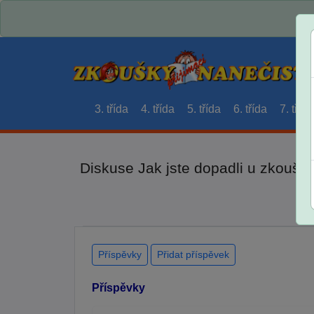
3. třída
4. třída
5. třída
6. třída
7. třída
Diskuse Jak jste dopadli u zkouše
Příspěvky
Přidat příspěvek
Příspěvky