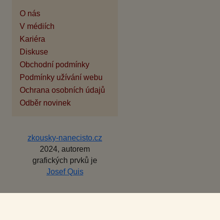
O nás
V médiích
Kariéra
Diskuse
Obchodní podmínky
Podmínky užívání webu
Ochrana osobních údajů
Odběr novinek
zkousky-nanecisto.cz
2024, autorem
grafických prvků je
Josef Quis