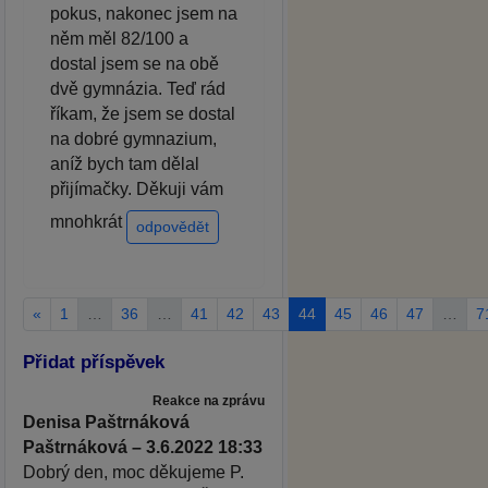
pokus, nakonec jsem na
něm měl 82/100 a
dostal jsem se na obě
dvě gymnázia. Teď rád
říkam, že jsem se dostal
na dobré gymnazium,
aníž bych tam dělal
přijímačky. Děkuji vám
mnohkrát
odpovědět
«
1
…
36
…
41
42
43
44
45
46
47
…
7
Přidat příspěvek
Reakce na zprávu
Denisa Paštrnáková
Paštrnáková – 3.6.2022 18:33
Dobrý den, moc děkujeme P.