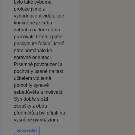
bylo také výborné,
protože jsme z
vyhodnocení viděli, kde
konkrétně je třeba
zabrat a na tom doma
pracovali. Ocenili jsme
poskytnuté řešení, které
nám pomáhalo ke
správné orientaci.
Písemné povzbuzení a
pochvaly psané na test
učitelem viditelně
pomohly synově
sebedůvěře a motivaci.
Syn dobře složil
zkoušky z obou
předmětů a byl přijali na
vysněné gymnázium.
odpovědět