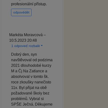
profesionální přístup.
odpovědět
Markéta Moravcová –
10.5.2023 20:48
1 odpoveď rozbalit
Dobrý den, syn
navštěvoval od podzima
2021 dlouhodobé kurzy
M a Čj Na Zatlance a
absolvoval v tomto šk.
roce zkoušky nanečisto
11x. Byl přijat na obě
požadované školy bez
problémů. Vybral si
SPŠE Ječná. Děkujeme