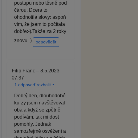
postupu nebo těsně pod
čárou. Dcera to
ohodnotila slovy: aspoń
vím, že jsem to počítala
dobře:-).Takže za 2 roky
znovu:-)
odpovědět
Filip Franc – 8.5.2023
07:37
1 odpoveď rozbalit
Dobrý den, dlouhodobé
kurzy jsem navštěvoval
oba a když se zpětně
podívám, tak mi dost
pomohly. Jednak
samozřejmě osvěžení a