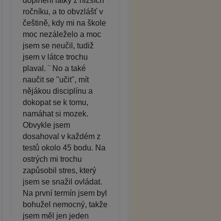
doplnění látky z nižších
ročníku, a to obvzlášť v
češtině, kdy mi na škole
moc nezáleželo a moc
jsem se neučil, tudiž
jsem v látce trochu
plaval. ¨ No a také
naučit se "učit", mít
nějákou disciplínu a
dokopat se k tomu,
namáhat si mozek.
Obvykle jsem
dosahoval v každém z
testů okolo 45 bodu. Na
ostrých mi trochu
zapůsobil stres, který
jsem se snažil ovládat.
Na první termín jsem byl
bohužel nemocný, takže
jsem měl jen jeden