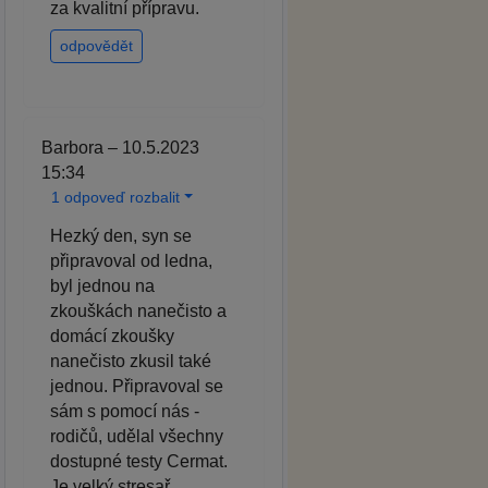
za kvalitní přípravu.
odpovědět
Barbora – 10.5.2023
15:34
1 odpoveď rozbalit
Hezký den, syn se
připravoval od ledna,
byl jednou na
zkouškách nanečisto a
domácí zkoušky
nanečisto zkusil také
jednou. Připravoval se
sám s pomocí nás -
rodičů, udělal všechny
dostupné testy Cermat.
Je velký stresař,