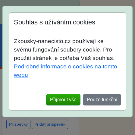
Spustili jsme přihlašování na
školní rok 2026/2027!
Souhlas s užíváním cookies
Zkousky-nanecisto.cz používají ke
svému fungování soubory cookie. Pro
použití stránek je potřeba Váš souhlas.
Menu
Účet
Košík
Podrobné informace o cookies na tomto
webu
Diskuse Jak jste dopadli u
zkoušek na SŠ? Vaše ohlasy
Přijmout vše
Pouze funkční
po skutečných přijímacích
zkouškách
Příspěvky
Přidat příspěvek