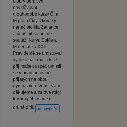
Dobrý den, syn
navštěvoval
dlouhodobé kurzy Čj a
M pro 5.třídy, zkoušky
nanečisto Na Zatlance
a účastnil se online
soutěží Kurýr, Sojče a
Matematika XXL.
Pravidelně se umísťoval
vysoko na tabuli cti. U
přijímaček uspěl, umístil
se v první polovině
přijatých na obou
gymnáziích. Velmi Vám
děkujeme a za dva roky
k Vám přihlásíme i
druhé dítě.
odpovědět