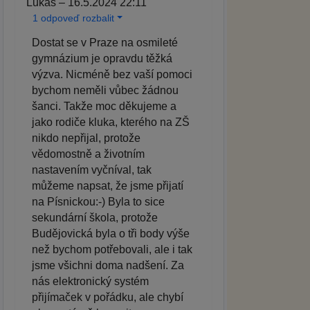
Lukáš – 16.5.2024 22:11
1 odpoveď rozbalit
Dostat se v Praze na osmileté
gymnázium je opravdu těžká
výzva. Nicméně bez vaší pomoci
bychom neměli vůbec žádnou
šanci. Takže moc děkujeme a
jako rodiče kluka, kterého na ZŠ
nikdo nepřijal, protože
vědomostně a životním
nastavením vyčníval, tak
můžeme napsat, že jsme přijatí
na Písnickou:-) Byla to sice
sekundární škola, protože
Budějovická byla o tři body výše
než bychom potřebovali, ale i tak
jsme všichni doma nadšení. Za
nás elektronický systém
přijímaček v pořádku, ale chybí