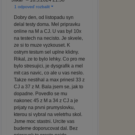
1 odpoveď rozbalit
Dobry den, od listopadu syn
delal testy doma. Mel pripravku
online na M a CJ. U vas byl 10x
na testech na necisto. Je skvele,
ze si to muze vyzkouset. K
ostrym testum sel uplne klidny.
Rikal, ze to bylo lehky. Co pro me
bylo stresujici, je dysgrafik a mel
mit cas navic, co ale u vas neslo.
Takze nestihal a max prinesl 33 z
CJ a 37 z M. Bala jsem se, jak to
dopadne. Povedlo se mu
nakonec 45 z M a 34 z CJ a je
prijaty na prvni prumyslovku,
kterou si vybral na veletrhu skol.
Jsme moc stastni. Urcite vas
budeme doporucovat dal. Bez