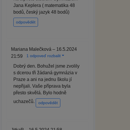
Jana Keplera ( matematika 48
bodů, český jazyk 48 bodů)
odpovědět
Mariana Malečková – 16.5.2024
1 odpoveď rozbalit
21:59
Dobrý den. Bohužel jsme zvolily
s dcerou tři žádaná gymnázia v
Praze a ani na jednu školu jí
nepřijali. Vaše příprava byla
přesto skvělá. Bylo hodně
uchazečů.
odpovědět
JitkaP – 16.5.2024 21:58