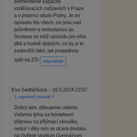
elementárně kapacita
vzdělávacích zařízeních v Praze
a v prstenci okolo Prahy. Je mi
opravdu líto všech, co jsou nad
průměrem a nedostanou se.
Dostane se totiž opravdu jen elita
dětí a hodně dobrých, co by si to
zasloužili také, tak propadnou
zpět na ZŠ!
odpovědět
Eva Sedláčková – 16.5.2024 22:07
1 odpoveď rozbalit
Dobrý den, děkujeme celému
Vašemu týmu za komplexní
přípravu na přijímací zkoušky,
neboť i díky nim se dcera dostala
na čtyřleté studium Gymnázium