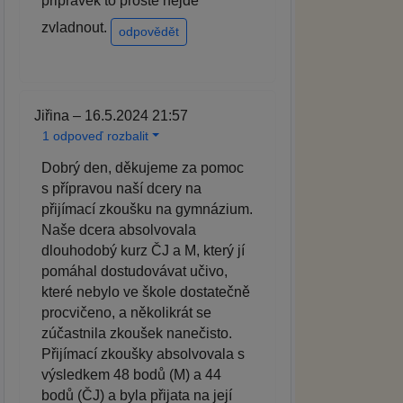
pripravek to proste nejde
zvladnout.
odpovědět
Jiřina – 16.5.2024 21:57
1 odpoveď rozbalit
Dobrý den, děkujeme za pomoc
s přípravou naší dcery na
přijímací zkoušku na gymnázium.
Naše dcera absolvovala
dlouhodobý kurz ČJ a M, který jí
pomáhal dostudovávat učivo,
které nebylo ve škole dostatečně
procvičeno, a několikrát se
zúčastnila zkoušek nanečisto.
Přijímací zkoušky absolvovala s
výsledkem 48 bodů (M) a 44
bodů (ČJ) a byla přijata na její