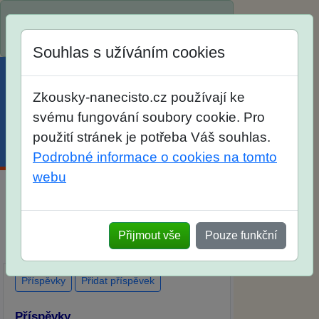
Spustili jsme přihlašování na školní rok
2026/2027!
Souhlas s užíváním cookies
Zkousky-nanecisto.cz používají ke
svému fungování soubory cookie. Pro
použití stránek je potřeba Váš souhlas.
Menu
Účet
Košík
Podrobné informace o cookies na tomto
webu
Diskuse Jak jste dopadli u zkoušek na
SŠ? Vaše ohlasy po skutečných
Přijmout vše
Pouze funkční
přijímacích zkouškách
Příspěvky
Přidat příspěvek
Příspěvky