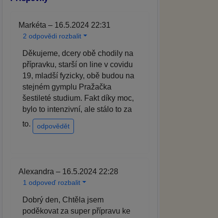
Markéta – 16.5.2024 22:31
2 odpovědi rozbalit
Děkujeme, dcery obě chodily na
přípravku, starší on line v covidu
19, mladší fyzicky, obě budou na
stejném gymplu Pražačka
šestileté studium. Fakt díky moc,
bylo to intenzivní, ale stálo to za
to.
odpovědět
Alexandra – 16.5.2024 22:28
1 odpoveď rozbalit
Dobrý den, Chtěla jsem
poděkovat za super přípravu ke