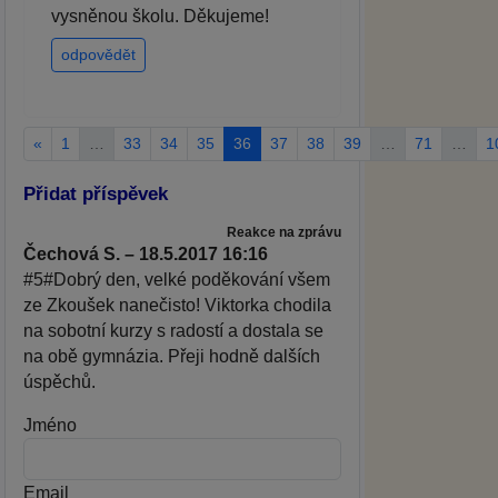
vysněnou školu. Děkujeme!
odpovědět
«
1
…
33
34
35
36
37
38
39
…
71
…
1
Přidat příspěvek
Reakce na zprávu
Čechová S. – 18.5.2017 16:16
#5#Dobrý den, velké poděkování všem
ze Zkoušek nanečisto! Viktorka chodila
na sobotní kurzy s radostí a dostala se
na obě gymnázia. Přeji hodně dalších
úspěchů.
Jméno
Email