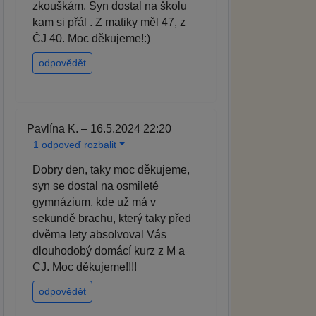
zkouškám. Syn dostal na školu
kam si přál . Z matiky měl 47, z
ČJ 40. Moc děkujeme!:)
odpovědět
Pavlína K. – 16.5.2024 22:20
1 odpoveď rozbalit
Dobry den, taky moc děkujeme,
syn se dostal na osmileté
gymnázium, kde už má v
sekundě brachu, který taky před
dvěma lety absolvoval Vás
dlouhodobý domácí kurz z M a
CJ. Moc děkujeme!!!!
odpovědět