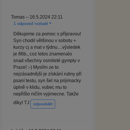
Tomas – 16.5.2024 22:11
1 odpoveď rozbalit
Děkujeme za pomoc s přípravou!
Syn chodil většinou v sobotu +
kurzy cj a mat v týdnu…výsledek
je 86b., coz letos znamenalo
snad všechny osmileté gymply v
Praze! :-) Myslím ze to
nejzásadnější je získání rutiny při
psaní testu, syn šel na prijimacky
úplně v klidu, vubec mu to
nepřišlo ničím vyjimecne. Takže
díky! TJ
odpovědět