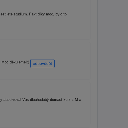
estileté studium. Fakt díky moc, bylo to
0. Moc děkujeme!:)
odpovědět
ty absolvoval Vás dlouhodobý domácí kurz z M a