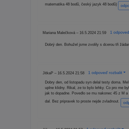
matematika 48 bodů, český jazyk 48 bodů)
odp
1 odpoveď 
Mariana Malečková – 16.5.2024 21:59
Dobrý den. Bohužel jsme zvolily s dcerou tři žáda
1 odpoveď rozbalit
JitkaP – 16.5.2024 21:58
Dobry den, od listopadu syn delal testy doma. Mel
uplne klidny. Rikal, ze to bylo lehky. Co pro me by
jak to dopadne. Povedlo se mu nakonec 45 z M a 3
dal. Bez pripravek to proste nejde zvladnout.
od