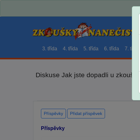
3. třída
4. třída
5. třída
6. třída
7. třída
Diskuse Jak jste dopadli u zkouše
Příspěvky
Přidat příspěvek
Příspěvky