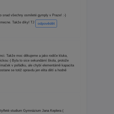
o snad všechny osmileté gymply v Praze! :-)
yjimecne. Takže díky! TJ
odpovědět
ci. Takže moc děkujeme a jako rodiče kluka,
ckou:-) Byla to sice sekundární škola, protože
jímaček v pořádku, ale chybí elementárně kapacita
stane se totiž opravdu jen elita dětí a hodně
čtyřleté studium Gymnázium Jana Keplera (