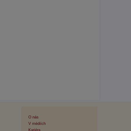
O nás
V médiích
Kariéra