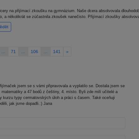
cery na přijímací zkoušku na gymnázium. Naše dcera absolvovala dlouhodob
no, a několikrát se zúčastnila zkoušek nanečisto. Přijímací zkoušky absolvov
ědět
…
71
…
106
…
141
»
řijímaček jsem se s vámi připravovala a vyplatilo se. Dostala jsem se
matematiky a 47 bodů z češtiny, 4. místo. Byli zde milí učitelé a
ky kurzu typy cermatovských úloh a práci s časem. Také oceňuji
ěli, jak jsme dopadli.:) Jana