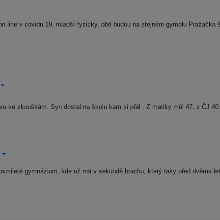
on line v covidu 19, mladší fyzicky, obě budou na stejném gymplu Pražačka š
avu ke zkouškám. Syn dostal na školu kam si přál . Z matiky měl 47, z ČJ 4
osmileté gymnázium, kde už má v sekundě brachu, který taky před dvěma le