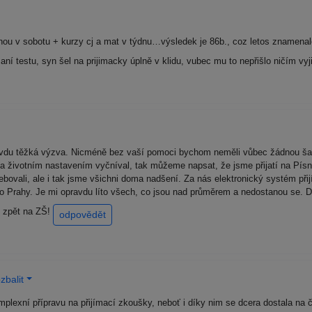
nou v sobotu + kurzy cj a mat v týdnu…výsledek je 86b., coz letos znamenal
saní testu, syn šel na prijimacky úplně v klidu, vubec mu to nepřišlo ničím v
avdu těžká výzva. Nicméně bez vaší pomoci bychom neměli vůbec žádnou šan
a životním nastavením vyčníval, tak můžeme napsat, že jsme přijatí na Písni
ebovali, ale i tak jsme všichni doma nadšení. Za nás elektronický systém při
o Prahy. Je mi opravdu líto všech, co jsou nad průměrem a nedostanou se. Do
ou zpět na ZŠ!
odpovědět
zbalit
exní přípravu na přijímací zkoušky, neboť i díky nim se dcera dostala na 