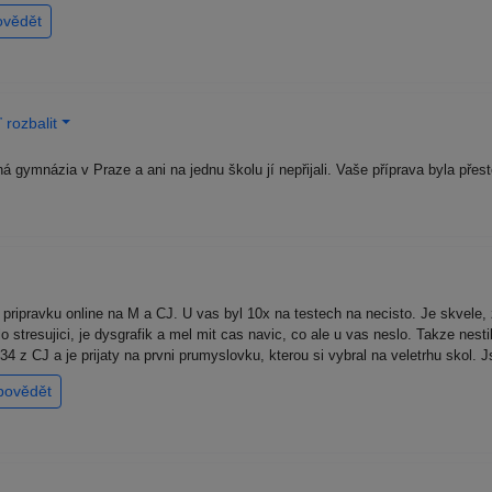
ovědět
rozbalit
ná gymnázia v Praze a ani na jednu školu jí nepřijali. Vaše příprava byla př
 pripravku online na M a CJ. U vas byl 10x na testech na necisto. Je skvele
lo stresujici, je dysgrafik a mel mit cas navic, co ale u vas neslo. Takze nes
4 z CJ a je prijaty na prvni prumyslovku, kterou si vybral na veletrhu skol.
povědět