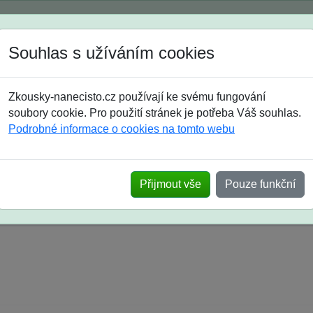
Spustili jsme přihlašování na školní rok 2026/2027!
Souhlas s užíváním cookies
Jak si vybrat
Časté dotazy
Zkousky-nanecisto.cz používají ke svému fungování
8. třída
9. třída
střední
maturanti
soutěže
prázdniny
soubory cookie. Pro použití stránek je potřeba Váš souhlas.
Podrobné informace o cookies na tomto webu
k na SŠ? Vaše ohlasy po skutečných přijímací
Přijmout vše
Pouze funkční