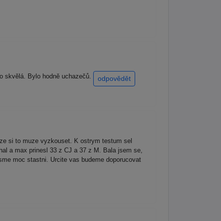
esto skvělá. Bylo hodně uchazečů.
odpovědět
, ze si to muze vyzkouset. K ostrym testum sel
tihal a max prinesl 33 z CJ a 37 z M. Bala jsem se,
 Jsme moc stastni. Urcite vas budeme doporucovat