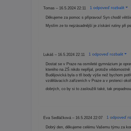
1 odpoveď rozbalit
Tomas – 16.5.2024 22:11
Děkujeme za pomoc s přípravou! Syn chodil větši
Myslím ze to nejzásadnější je získání rutiny při p
1 odpoveď rozbalit
Lukáš – 16.5.2024 22:11
Dostat se v Praze na osmileté gymnázium je opr
kterého na ZŠ nikdo nepřijal, protože vědomostně 
Budějovická byla o tři body výše než bychom potř
vzdělávacích zařízeních v Praze a v prstenci okol
dobrých, co by si to zasloužili také, tak propadn
1 odpoveď ro
Eva Sedláčková – 16.5.2024 22:07
Dobrý den, děkujeme celému Vašemu týmu za kompl