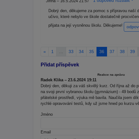
1 odpoveď rozbalit
Jiřina – 16.5.2024 21:57
Dobrý den, děkujeme za pomoc s přípravou naší d
učivo, které nebylo ve škole dostatečně procviče
přijata na její vysněnou školu. Děkujeme!
odpov
«
1
…
33
34
35
36
37
38
39
Přidat příspěvek
Reakce na zprávu
Radek Klika – 23.6.2024 19:11
Dobrý den, děkuji za váš skvělý kurz. Od října až do p
na svoji první vybranou školu (gymnázium) - 49 bodů z 
přátelské prostředí, výuka mě bavila. Naučila jsem dí
rychlé opravování testů, kdy už jsme hned po kurzu věd
Jméno
Email