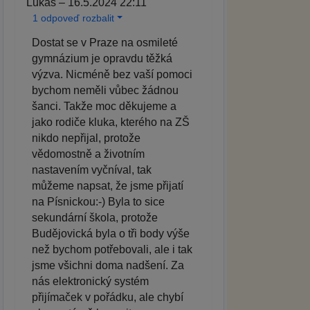
Lukáš – 16.5.2024 22:11
1 odpoveď rozbalit
Dostat se v Praze na osmileté
gymnázium je opravdu těžká
výzva. Nicméně bez vaší pomoci
bychom neměli vůbec žádnou
šanci. Takže moc děkujeme a
jako rodiče kluka, kterého na ZŠ
nikdo nepřijal, protože
vědomostně a životním
nastavením vyčníval, tak
můžeme napsat, že jsme přijatí
na Písnickou:-) Byla to sice
sekundární škola, protože
Budějovická byla o tři body výše
než bychom potřebovali, ale i tak
jsme všichni doma nadšení. Za
nás elektronický systém
přijímaček v pořádku, ale chybí