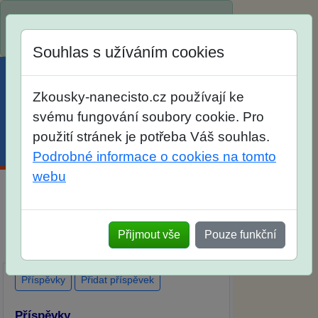
Spustili jsme přihlašování na školní rok
2026/2027!
Souhlas s užíváním cookies
Zkousky-nanecisto.cz používají ke
svému fungování soubory cookie. Pro
použití stránek je potřeba Váš souhlas.
Menu
Účet
Košík
Podrobné informace o cookies na tomto
webu
Diskuse Jak jste dopadli u zkoušek na
SŠ? Vaše ohlasy po skutečných
Přijmout vše
Pouze funkční
přijímacích zkouškách
Příspěvky
Přidat příspěvek
Příspěvky