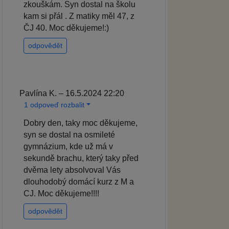
zkouškám. Syn dostal na školu
kam si přál . Z matiky měl 47, z
ČJ 40. Moc děkujeme!:)
odpovědět
Pavlína K. – 16.5.2024 22:20
1 odpoveď rozbalit
Dobry den, taky moc děkujeme,
syn se dostal na osmileté
gymnázium, kde už má v
sekundě brachu, který taky před
dvěma lety absolvoval Vás
dlouhodobý domácí kurz z M a
CJ. Moc děkujeme!!!!
odpovědět