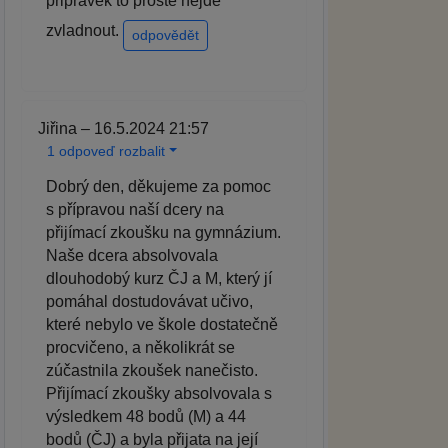
pripravek to proste nejde
zvladnout.
odpovědět
Jiřina – 16.5.2024 21:57
1 odpoveď rozbalit
Dobrý den, děkujeme za pomoc
s přípravou naší dcery na
přijímací zkoušku na gymnázium.
Naše dcera absolvovala
dlouhodobý kurz ČJ a M, který jí
pomáhal dostudovávat učivo,
které nebylo ve škole dostatečně
procvičeno, a několikrát se
zúčastnila zkoušek nanečisto.
Přijímací zkoušky absolvovala s
výsledkem 48 bodů (M) a 44
bodů (ČJ) a byla přijata na její