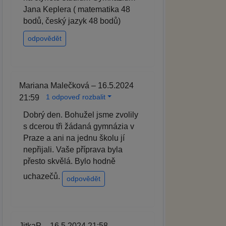
Jana Keplera ( matematika 48
bodů, český jazyk 48 bodů)
odpovědět
Mariana Malečková – 16.5.2024
1 odpoveď rozbalit
21:59
Dobrý den. Bohužel jsme zvolily
s dcerou tři žádaná gymnázia v
Praze a ani na jednu školu jí
nepřijali. Vaše příprava byla
přesto skvělá. Bylo hodně
uchazečů.
odpovědět
JitkaP – 16.5.2024 21:58