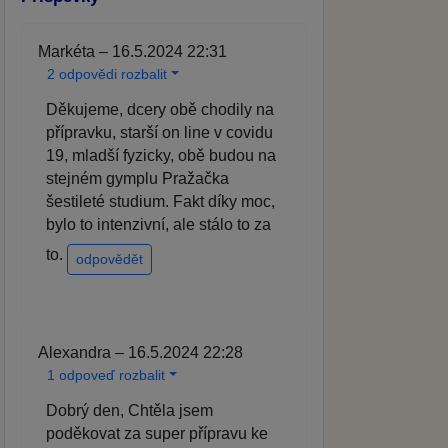
Markéta – 16.5.2024 22:31
2 odpovědi rozbalit
Děkujeme, dcery obě chodily na
přípravku, starší on line v covidu
19, mladší fyzicky, obě budou na
stejném gymplu Pražačka
šestileté studium. Fakt díky moc,
bylo to intenzivní, ale stálo to za
to.
odpovědět
Alexandra – 16.5.2024 22:28
1 odpoveď rozbalit
Dobrý den, Chtěla jsem
poděkovat za super přípravu ke