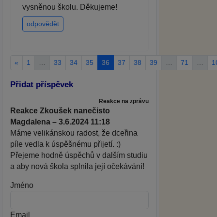
vysněnou školu. Děkujeme!
odpovědět
«
1
…
33
34
35
36
37
38
39
…
71
…
1
Přidat příspěvek
Reakce na zprávu
Reakce Zkoušek nanečisto
Magdalena – 3.6.2024 11:18
Máme velikánskou radost, že dceřina
píle vedla k úspěšnému přijetí. :)
Přejeme hodně úspěchů v dalším studiu
a aby nová škola splnila její očekávání!
Jméno
Email