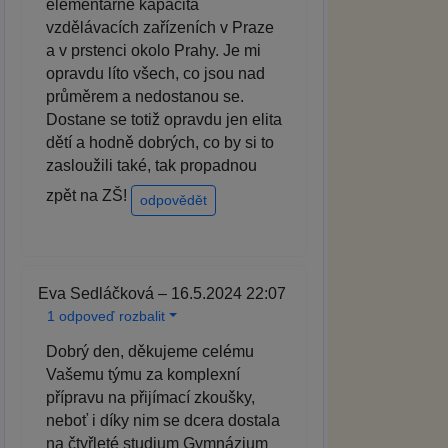
elementárně kapacita
vzdělávacích zařízeních v Praze
a v prstenci okolo Prahy. Je mi
opravdu líto všech, co jsou nad
průměrem a nedostanou se.
Dostane se totiž opravdu jen elita
dětí a hodně dobrých, co by si to
zasloužili také, tak propadnou
zpět na ZŠ!
odpovědět
Eva Sedláčková – 16.5.2024 22:07
1 odpoveď rozbalit
Dobrý den, děkujeme celému
Vašemu týmu za komplexní
přípravu na přijímací zkoušky,
neboť i díky nim se dcera dostala
na čtyřleté studium Gymnázium