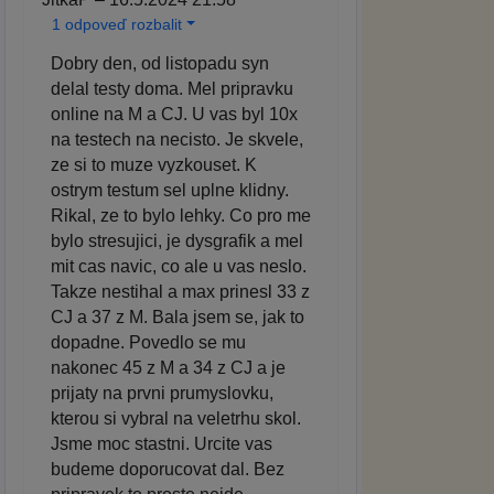
1 odpoveď rozbalit
Dobry den, od listopadu syn
delal testy doma. Mel pripravku
online na M a CJ. U vas byl 10x
na testech na necisto. Je skvele,
ze si to muze vyzkouset. K
ostrym testum sel uplne klidny.
Rikal, ze to bylo lehky. Co pro me
bylo stresujici, je dysgrafik a mel
mit cas navic, co ale u vas neslo.
Takze nestihal a max prinesl 33 z
CJ a 37 z M. Bala jsem se, jak to
dopadne. Povedlo se mu
nakonec 45 z M a 34 z CJ a je
prijaty na prvni prumyslovku,
kterou si vybral na veletrhu skol.
Jsme moc stastni. Urcite vas
budeme doporucovat dal. Bez