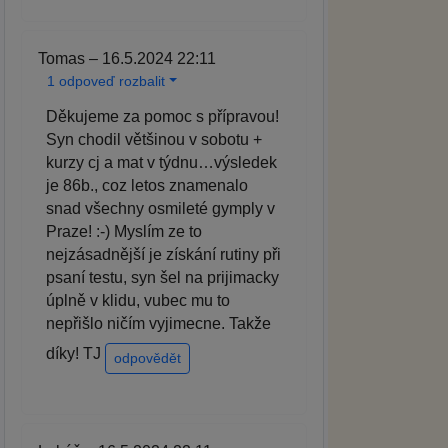
Tomas – 16.5.2024 22:11
1 odpoveď rozbalit
Děkujeme za pomoc s přípravou!
Syn chodil většinou v sobotu +
kurzy cj a mat v týdnu…výsledek
je 86b., coz letos znamenalo
snad všechny osmileté gymply v
Praze! :-) Myslím ze to
nejzásadnější je získání rutiny při
psaní testu, syn šel na prijimacky
úplně v klidu, vubec mu to
nepřišlo ničím vyjimecne. Takže
díky! TJ
odpovědět