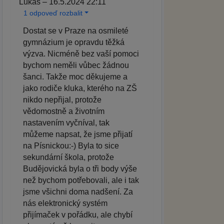
Lukáš – 16.5.2024 22:11
1 odpoveď rozbalit
Dostat se v Praze na osmileté
gymnázium je opravdu těžká
výzva. Nicméně bez vaší pomoci
bychom neměli vůbec žádnou
šanci. Takže moc děkujeme a
jako rodiče kluka, kterého na ZŠ
nikdo nepřijal, protože
vědomostně a životním
nastavením vyčníval, tak
můžeme napsat, že jsme přijatí
na Písnickou:-) Byla to sice
sekundární škola, protože
Budějovická byla o tři body výše
než bychom potřebovali, ale i tak
jsme všichni doma nadšení. Za
nás elektronický systém
přijímaček v pořádku, ale chybí