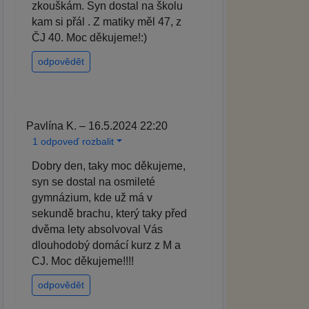
zkouškám. Syn dostal na školu
kam si přál . Z matiky měl 47, z
ČJ 40. Moc děkujeme!:)
odpovědět
Pavlína K. – 16.5.2024 22:20
1 odpoveď rozbalit
Dobry den, taky moc děkujeme,
syn se dostal na osmileté
gymnázium, kde už má v
sekundě brachu, který taky před
dvěma lety absolvoval Vás
dlouhodobý domácí kurz z M a
CJ. Moc děkujeme!!!!
odpovědět