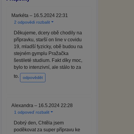
Markéta – 16.5.2024 22:31
2 odpovědi rozbalit
Děkujeme, dcery obě chodily na
přípravku, starší on line v covidu
19, mladší fyzicky, obě budou na
stejném gymplu Pražačka
šestileté studium. Fakt díky moc,
bylo to intenzivní, ale stálo to za
to.
odpovědět
Alexandra – 16.5.2024 22:28
1 odpoveď rozbalit
Dobrý den, Chtěla jsem
poděkovat za super přípravu ke