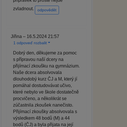
pripravek to proste nejde
zvladnout.
odpovědět
Jiřina – 16.5.2024 21:57
1 odpoveď rozbalit
Dobrý den, děkujeme za pomoc
s přípravou naší dcery na
přijímací zkoušku na gymnázium.
Naše dcera absolvovala
dlouhodobý kurz ČJ a M, který jí
pomáhal dostudovávat učivo,
které nebylo ve škole dostatečně
procvičeno, a několikrát se
zúčastnila zkoušek nanečisto.
Přijímací zkoušky absolvovala s
výsledkem 48 bodů (M) a 44
bodů (ČJ) a byla přijata na její