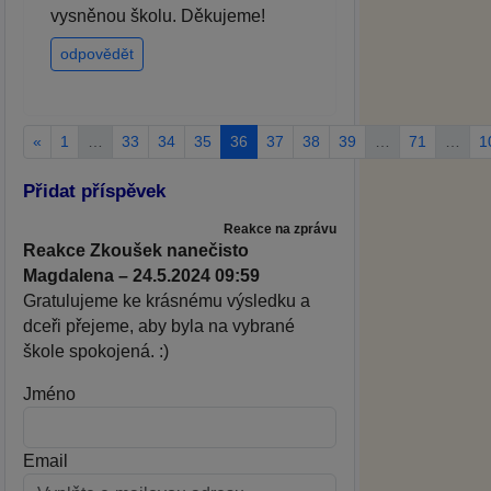
vysněnou školu. Děkujeme!
odpovědět
«
1
…
33
34
35
36
37
38
39
…
71
…
1
Přidat příspěvek
Reakce na zprávu
Reakce Zkoušek nanečisto
Magdalena – 24.5.2024 09:59
Gratulujeme ke krásnému výsledku a
dceři přejeme, aby byla na vybrané
škole spokojená. :)
Jméno
Email