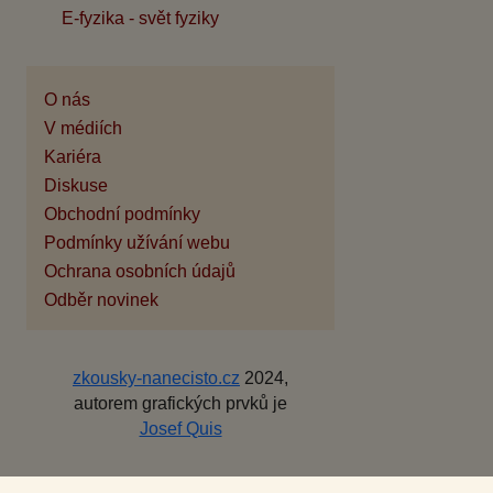
E-fyzika - svět fyziky
O nás
V médiích
Kariéra
Diskuse
Obchodní podmínky
Podmínky užívání webu
Ochrana osobních údajů
Odběr novinek
zkousky-nanecisto.cz
2024,
autorem grafických prvků je
Josef Quis