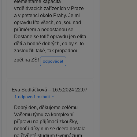
elementárně kapacita
vzdělávacích zařízeních v Praze
a v prstenci okolo Prahy. Je mi
opravdu líto všech, co jsou nad
průměrem a nedostanou se.
Dostane se totiž opravdu jen elita
dětí a hodně dobrých, co by si to
zasloužili také, tak propadnou
zpět na ZŠ!
odpovědět
Eva Sedláčková – 16.5.2024 22:07
1 odpoveď rozbalit
Dobrý den, děkujeme celému
Vašemu týmu za komplexní
přípravu na přijímací zkoušky,
neboť i díky nim se dcera dostala
na čtyřleté studium Gymnázium