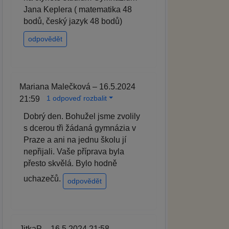
Jana Keplera ( matematika 48
bodů, český jazyk 48 bodů)
odpovědět
Mariana Malečková – 16.5.2024
1 odpoveď rozbalit
21:59
Dobrý den. Bohužel jsme zvolily
s dcerou tři žádaná gymnázia v
Praze a ani na jednu školu jí
nepřijali. Vaše příprava byla
přesto skvělá. Bylo hodně
uchazečů.
odpovědět
JitkaP – 16.5.2024 21:58