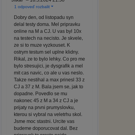
1 odpoveď rozbalit
Dobry den, od listopadu syn
delal testy doma. Mel pripravku
online na M a CJ. U vas byl 10x
na testech na necisto. Je skvele,
ze si to muze vyzkouset. K
ostrym testum sel uplne klidny.
Rikal, ze to bylo lehky. Co pro me
bylo stresujici, je dysgrafik a mel
mit cas navic, co ale u vas neslo.
Takze nestihal a max prinesl 33 z
CJ a 37 z M. Bala jsem se, jak to
dopadne. Povedlo se mu
nakonec 45 z M a 34 z CJ a je
prijaty na prvni prumyslovku,
kterou si vybral na veletrhu skol.
Jsme moc stastni. Urcite vas
budeme doporucovat dal. Bez