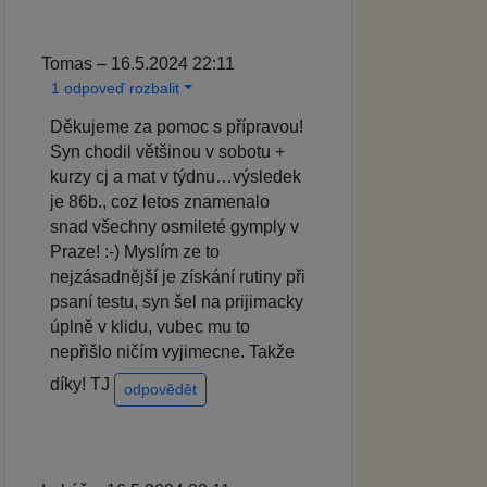
Tomas – 16.5.2024 22:11
1 odpoveď rozbalit
Děkujeme za pomoc s přípravou!
Syn chodil většinou v sobotu +
kurzy cj a mat v týdnu…výsledek
je 86b., coz letos znamenalo
snad všechny osmileté gymply v
Praze! :-) Myslím ze to
nejzásadnější je získání rutiny při
psaní testu, syn šel na prijimacky
úplně v klidu, vubec mu to
nepřišlo ničím vyjimecne. Takže
díky! TJ
odpovědět