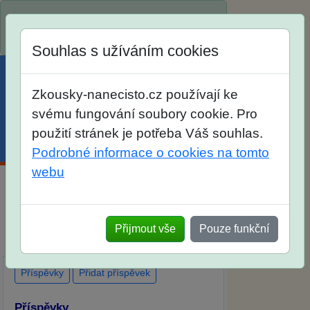
Spustili jsme přihlašování na školní rok
2026/2027!
Souhlas s užíváním cookies
Zkousky-nanecisto.cz používají ke
svému fungování soubory cookie. Pro
použití stránek je potřeba Váš souhlas.
Menu
Účet
Košík
Podrobné informace o cookies na tomto
webu
Diskuse Jak jste dopadli u zkoušek na
SŠ? Vaše ohlasy po skutečných
Přijmout vše
Pouze funkční
přijímacích zkouškách
Příspěvky
Přidat příspěvek
Příspěvky