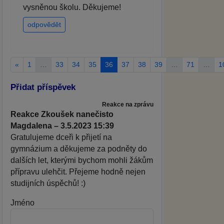
vysněnou školu. Děkujeme!
odpovědět
«
1
…
33
34
35
36
37
38
39
…
71
…
1
Přidat příspěvek
Reakce na zprávu
Reakce Zkoušek nanečisto
Magdalena – 3.5.2023 15:39
Gratulujeme dceři k přijetí na
gymnázium a děkujeme za podněty do
dalších let, kterými bychom mohli žákům
přípravu ulehčit. Přejeme hodně nejen
studijních úspěchů! :)
Jméno