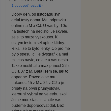
1 odpoveď rozbalit
Dobry den, od listopadu syn
delal testy doma. Mel pripravku
online na M a CJ. U vas byl 10x
na testech na necisto. Je skvele,
ze si to muze vyzkouset. K
ostrym testum sel uplne klidny.
Rikal, ze to bylo lehky. Co pro me
bylo stresujici, je dysgrafik a mel
mit cas navic, co ale u vas neslo.
Takze nestihal a max prinesl 33 z
CJ a 37 z M. Bala jsem se, jak to
dopadne. Povedlo se mu
nakonec 45 z M a 34 z CJ a je
prijaty na prvni prumyslovku,
kterou si vybral na veletrhu skol.
Jsme moc stastni. Urcite vas
budeme doporucovat dal. Bez