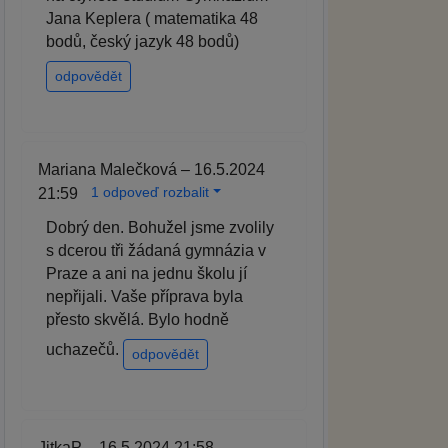
Jana Keplera ( matematika 48
bodů, český jazyk 48 bodů)
odpovědět
Mariana Malečková – 16.5.2024
1 odpoveď rozbalit
21:59
Dobrý den. Bohužel jsme zvolily
s dcerou tři žádaná gymnázia v
Praze a ani na jednu školu jí
nepřijali. Vaše příprava byla
přesto skvělá. Bylo hodně
uchazečů.
odpovědět
JitkaP – 16.5.2024 21:58