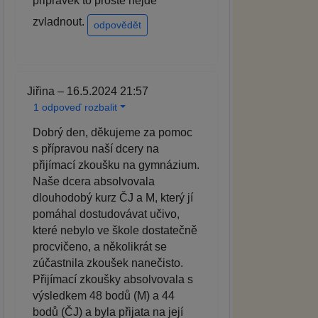
pripravek to proste nejde
zvladnout.
odpovědět
Jiřina – 16.5.2024 21:57
1 odpoveď rozbalit
Dobrý den, děkujeme za pomoc
s přípravou naší dcery na
přijímací zkoušku na gymnázium.
Naše dcera absolvovala
dlouhodobý kurz ČJ a M, který jí
pomáhal dostudovávat učivo,
které nebylo ve škole dostatečně
procvičeno, a několikrát se
zúčastnila zkoušek nanečisto.
Přijímací zkoušky absolvovala s
výsledkem 48 bodů (M) a 44
bodů (ČJ) a byla přijata na její