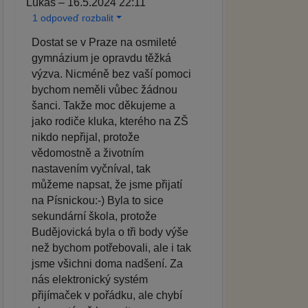
Lukáš – 16.5.2024 22:11
1 odpoveď rozbalit
Dostat se v Praze na osmileté
gymnázium je opravdu těžká
výzva. Nicméně bez vaší pomoci
bychom neměli vůbec žádnou
šanci. Takže moc děkujeme a
jako rodiče kluka, kterého na ZŠ
nikdo nepřijal, protože
vědomostně a životním
nastavením vyčníval, tak
můžeme napsat, že jsme přijatí
na Písnickou:-) Byla to sice
sekundární škola, protože
Budějovická byla o tři body výše
než bychom potřebovali, ale i tak
jsme všichni doma nadšení. Za
nás elektronický systém
přijímaček v pořádku, ale chybí