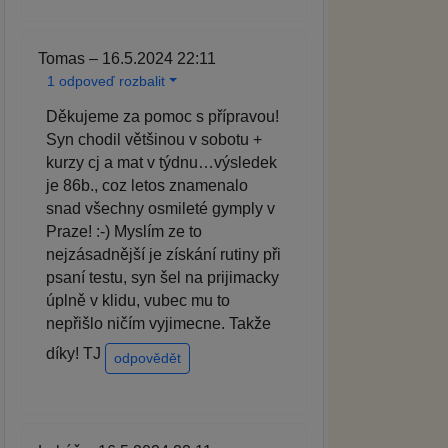
Tomas – 16.5.2024 22:11
1 odpoveď rozbalit
Děkujeme za pomoc s přípravou!
Syn chodil většinou v sobotu +
kurzy cj a mat v týdnu…výsledek
je 86b., coz letos znamenalo
snad všechny osmileté gymply v
Praze! :-) Myslím ze to
nejzásadnější je získání rutiny při
psaní testu, syn šel na prijimacky
úplně v klidu, vubec mu to
nepřišlo ničím vyjimecne. Takže
díky! TJ
odpovědět