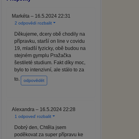
Markéta – 16.5.2024 22:31
2 odpovědi rozbalit
Děkujeme, dcery obě chodily na
přípravku, starší on line v covidu
19, mladší fyzicky, obě budou na
stejném gymplu Pražačka
šestileté studium. Fakt díky moc,
bylo to intenzivní, ale stálo to za
to.
odpovědět
Alexandra – 16.5.2024 22:28
1 odpoveď rozbalit
Dobrý den, Chtěla jsem
poděkovat za super přípravu ke