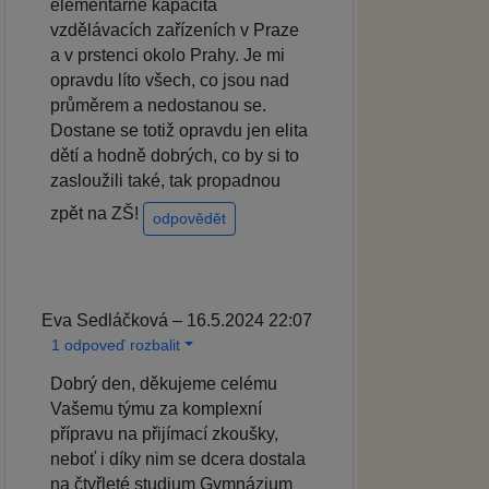
elementárně kapacita
vzdělávacích zařízeních v Praze
a v prstenci okolo Prahy. Je mi
opravdu líto všech, co jsou nad
průměrem a nedostanou se.
Dostane se totiž opravdu jen elita
dětí a hodně dobrých, co by si to
zasloužili také, tak propadnou
zpět na ZŠ!
odpovědět
Eva Sedláčková – 16.5.2024 22:07
1 odpoveď rozbalit
Dobrý den, děkujeme celému
Vašemu týmu za komplexní
přípravu na přijímací zkoušky,
neboť i díky nim se dcera dostala
na čtyřleté studium Gymnázium