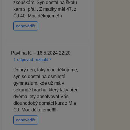
zkouškám. Syn dostal na školu
kam si přál . Z matiky měl 47, z
ČJ 40. Moc děkujeme!:)
odpovědět
Pavlína K. – 16.5.2024 22:20
1 odpoveď rozbalit
Dobry den, taky moc děkujeme,
syn se dostal na osmileté
gymnázium, kde už má v
sekundě brachu, který taky před
dvěma lety absolvoval Vás
dlouhodobý domácí kurz z M a
CJ. Moc děkujeme!!!!
odpovědět