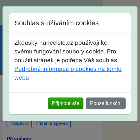
Spustili jsme přihlašování na školní rok
2026/2027!
Souhlas s užíváním cookies
Zkousky-nanecisto.cz používají ke
svému fungování soubory cookie. Pro
použití stránek je potřeba Váš souhlas.
Menu
Účet
Košík
Podrobné informace o cookies na tomto
webu
Diskuse Jak jste dopadli u zkoušek na
SŠ? Vaše ohlasy po skutečných
Přijmout vše
Pouze funkční
přijímacích zkouškách
Příspěvky
Přidat příspěvek
Příspěvky