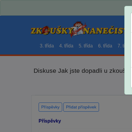
3. třída
4. třída
5. třída
6. třída
7. třída
Diskuse Jak jste dopadli u zkouše
Příspěvky
Přidat příspěvek
Příspěvky