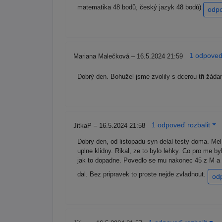
matematika 48 bodů, český jazyk 48 bodů)
odp
1 odpoveď 
Mariana Malečková – 16.5.2024 21:59
Dobrý den. Bohužel jsme zvolily s dcerou tři žáda
1 odpoveď rozbalit
JitkaP – 16.5.2024 21:58
Dobry den, od listopadu syn delal testy doma. Mel
uplne klidny. Rikal, ze to bylo lehky. Co pro me by
jak to dopadne. Povedlo se mu nakonec 45 z M a 3
dal. Bez pripravek to proste nejde zvladnout.
od