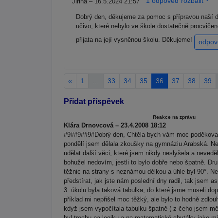
1 odpoveď rozbalit
Jiřina – 16.5.2024 21:57
Dobrý den, děkujeme za pomoc s přípravou naší d
učivo, které nebylo ve škole dostatečně procviče
přijata na její vysněnou školu. Děkujeme!
odpov
«
1
…
33
34
35
36
37
38
39
Přidat příspěvek
Reakce na zprávu
Klára Drnovcová – 23.4.2008 18:12
#9##9##9#Dobrý den, Chtěla bych vám moc poděkovat z
pondělí jsem dělala zkoušky na gymnáziu Arabská. Ne
udělat další věci, které jsem nikdy neslyšela a nevedě
bohužel nedovím, jestli to bylo dobře nebo špatně. Dru
těžnic na strany s neznámou délkou a úhle byl 90°. Ne
předstírat, jak jste nám poslední dny radil, tak jsem as
3. úkolu byla taková tabulka, do které jsme museli dop
příklad mi nepřišel moc těžký, ale bylo to hodně zdlou
když jsem vypočítala tabulku špatně ( z čeho jsem měl
byl trochu na logiku a na matematické chytáky jako m