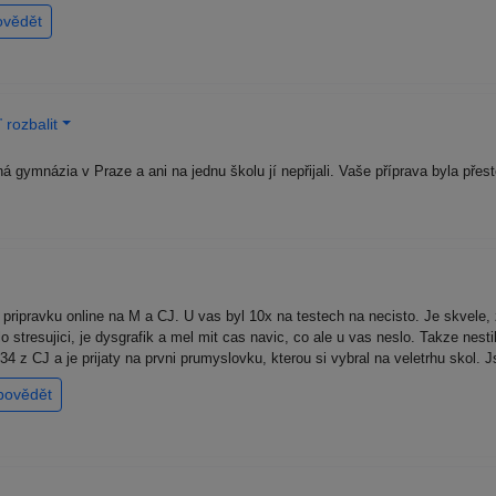
ovědět
rozbalit
ná gymnázia v Praze a ani na jednu školu jí nepřijali. Vaše příprava byla př
 pripravku online na M a CJ. U vas byl 10x na testech na necisto. Je skvele
lo stresujici, je dysgrafik a mel mit cas navic, co ale u vas neslo. Takze nes
4 z CJ a je prijaty na prvni prumyslovku, kterou si vybral na veletrhu skol.
povědět