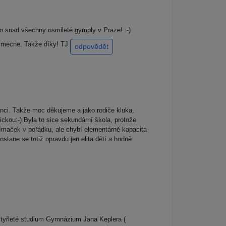
o snad všechny osmileté gymply v Praze! :-)
yjimecne. Takže díky! TJ
odpovědět
ci. Takže moc děkujeme a jako rodiče kluka,
ckou:-) Byla to sice sekundární škola, protože
jímaček v pořádku, ale chybí elementárně kapacita
stane se totiž opravdu jen elita dětí a hodně
čtyřleté studium Gymnázium Jana Keplera (