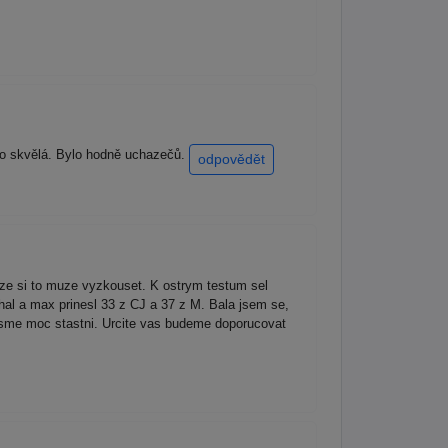
esto skvělá. Bylo hodně uchazečů.
odpovědět
, ze si to muze vyzkouset. K ostrym testum sel
tihal a max prinesl 33 z CJ a 37 z M. Bala jsem se,
 Jsme moc stastni. Urcite vas budeme doporucovat