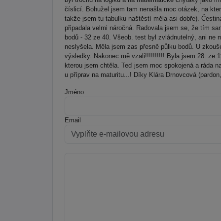
číslicí. Bohužel jsem tam nenašla moc otázek, na kte
takže jsem tu tabulku naštěstí měla asi dobře). Česti
připadala velmi náročná. Radovala jsem se, že tím san
bodů - 32 ze 40. Všeob. test byl zvládnutelný, ani ne 
neslyšela. Měla jsem zas přesně půlku bodů. U zkouše
výsledky. Nakonec mě vzali!!!!!!!!!! Byla jsem 28. ze 1
kterou jsem chtěla. Teď jsem moc spokojená a ráda n
u příprav na maturitu...! Díky Klára Drnovcová (pardon, 
Jméno
Email