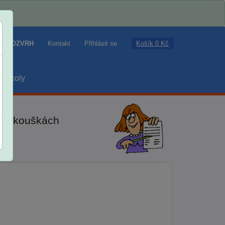
Košík 0 Kč
ROZVRH
Kontakt
Přihlásit se
školy
ch zkouškách