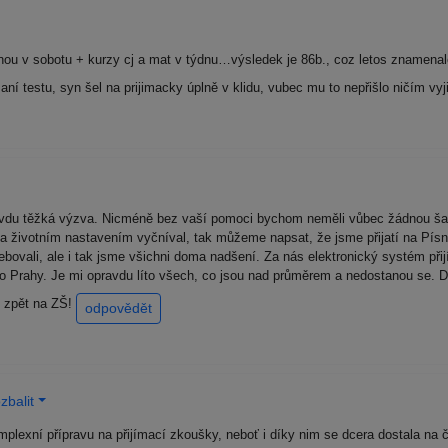
nou v sobotu + kurzy cj a mat v týdnu…výsledek je 86b., coz letos znamenal
saní testu, syn šel na prijimacky úplně v klidu, vubec mu to nepřišlo ničím v
avdu těžká výzva. Nicméně bez vaší pomoci bychom neměli vůbec žádnou šan
a životním nastavením vyčníval, tak můžeme napsat, že jsme přijatí na Písni
ebovali, ale i tak jsme všichni doma nadšení. Za nás elektronický systém při
o Prahy. Je mi opravdu líto všech, co jsou nad průměrem a nedostanou se. Do
ou zpět na ZŠ!
odpovědět
zbalit
exní přípravu na přijímací zkoušky, neboť i díky nim se dcera dostala na 