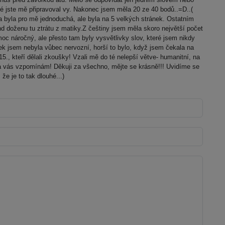
ré jste mě připravoval vy. Nakonec jsem měla 20 ze 40 bodů..=D..(
na byla pro mě jednoduchá, ale byla na 5 velkých stránek. Ostatním
d doženu tu ztrátu z matiky.Z češtiny jsem měla skoro největší počet
moc náročný, ale přesto tam byly vysvětlivky slov, které jsem nikdy
k jsem nebyla vůbec nervozní, horší to bylo, když jsem čekala na
15., kteří dělali zkoušky! Vzali mě do té nelepší větve- humanitní, na
a vás vzpomínám! Děkuji za všechno, mějte se krásně!!! Uvidíme se
že je to tak dlouhé...)