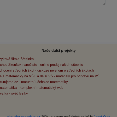
Naše další projekty
zyková škola Březinka
chod Zkoušek nanečisto - online prodej našich učebnic
dnocení středních škol - diskuze nejenom o středních školách
e z matematiky na VŠE a další VŠ - materiály pro přípravu na VŠ
turujeme.cz - maturitní učebnice matematiky
matematika - komplexní matematický web
yzika - svět fyziky
zkousky-nanecisto.cz
2024, autorem grafických prvků je
Josef Quis