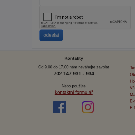
Kontakty
Od 9.00 do 17.00 nám neváhejte zavolat
Ja
702 147 931 - 934
Ob
Ho
Nebo použijte
Vš
kontaktní formulář
Ma
E-
E-f