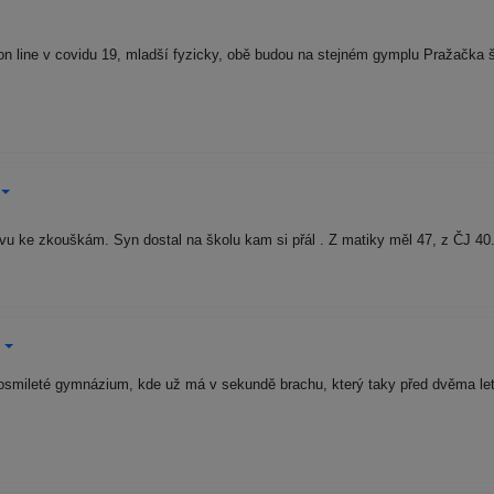
on line v covidu 19, mladší fyzicky, obě budou na stejném gymplu Pražačka š
avu ke zkouškám. Syn dostal na školu kam si přál . Z matiky měl 47, z ČJ 4
osmileté gymnázium, kde už má v sekundě brachu, který taky před dvěma le