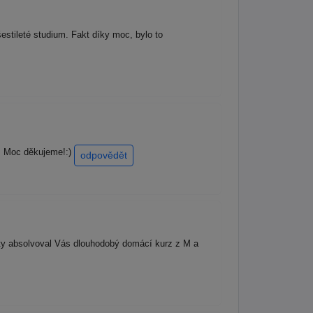
estileté studium. Fakt díky moc, bylo to
0. Moc děkujeme!:)
odpovědět
ty absolvoval Vás dlouhodobý domácí kurz z M a