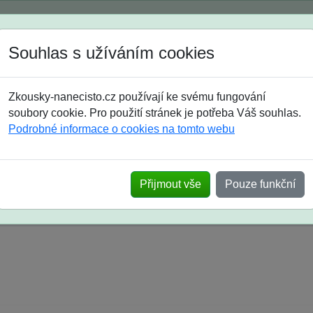
Spustili jsme přihlašování na školní rok 2026/2027!
Souhlas s užíváním cookies
Jak si vybrat
Časté dotazy
Zkousky-nanecisto.cz používají ke svému fungování
8. třída
9. třída
střední
maturanti
soutěže
prázdniny
soubory cookie. Pro použití stránek je potřeba Váš souhlas.
Podrobné informace o cookies na tomto webu
k na SŠ? Vaše ohlasy po skutečných přijímací
Přijmout vše
Pouze funkční