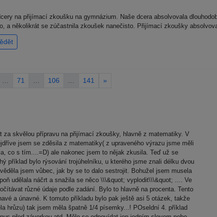
cery na přijímací zkoušku na gymnázium. Naše dcera absolvovala dlouhodob
no, a několikrát se zúčastnila zkoušek nanečisto. Přijímací zkoušky absolvov
ědět
…
71
…
106
…
141
»
a skvělou přípravu na přijímací zkoušky, hlavně z matematiky. V
jdříve jsem se zděsila z matematiky( z upraveného výrazu jsme měli
la, co s tím....=D) ale nakonec jsem to nějak zkusila. Teď už se
hý příklad bylo rýsování trojúhelníku, u kterého jsme znali délku dvou
věděla jsem vůbec, jak by se to dalo sestrojit. Bohužel jsem musela
poň udělala náčrt a snažila se něco \\\&quot; vyplodit\\\&quot; .... Ve
očítávat různé údaje podle zadání. Bylo to hlavně na procenta. Tento
havé a únavné. K tomuto příkladu bylo pak ještě asi 5 otázek, takže
a hrůzu) tak jsem měla špatně 1/4 písemky...! POseldní 4. příklad
inus před závorkou atd. Mělo se odpovídat jen jedním slovem nebo