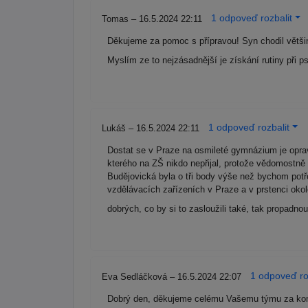
1 odpoveď rozbalit
Tomas – 16.5.2024 22:11
Děkujeme za pomoc s přípravou! Syn chodil větši
Myslím ze to nejzásadnější je získání rutiny při p
1 odpoveď rozbalit
Lukáš – 16.5.2024 22:11
Dostat se v Praze na osmileté gymnázium je opr
kterého na ZŠ nikdo nepřijal, protože vědomostně 
Budějovická byla o tři body výše než bychom potř
vzdělávacích zařízeních v Praze a v prstenci okol
dobrých, co by si to zasloužili také, tak propadn
1 odpoveď ro
Eva Sedláčková – 16.5.2024 22:07
Dobrý den, děkujeme celému Vašemu týmu za kompl