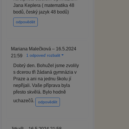
Jana Keplera ( matematika 48
bodů, český jazyk 48 bodů)
odpovědět
Mariana Malečková – 16.5.2024
1 odpoveď rozbalit
21:59
Dobrý den. Bohužel jsme zvolily
s dcerou tři žádaná gymnázia v
Praze a ani na jednu školu jí
nepřijali. Vaše příprava byla
přesto skvělá. Bylo hodně
uchazečů.
odpovědět
JitkaP – 16.5.2024 21:58