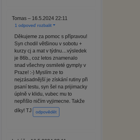
Tomas – 16.5.2024 22:11
1 odpoveď rozbalit
Děkujeme za pomoc s přípravou!
Syn chodil většinou v sobotu +
kurzy cj a mat v týdnu…výsledek
je 86b., coz letos znamenalo
snad všechny osmileté gymply v
Praze! :-) Myslím ze to
nejzásadnější je získání rutiny při
psaní testu, syn šel na prijimacky
úplně v klidu, vubec mu to
nepřišlo ničím vyjimecne. Takže
díky! TJ
odpovědět