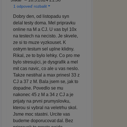
1 odpoveď rozbalit
Dobry den, od listopadu syn
delal testy doma. Mel pripravku
online na M a CJ. U vas byl 10x
na testech na necisto. Je skvele,
ze si to muze vyzkouset. K
ostrym testum sel uplne klidny.
Rikal, ze to bylo lehky. Co pro me
bylo stresujici, je dysgrafik a mel
mit cas navic, co ale u vas neslo.
Takze nestihal a max prinesl 33 z
CJ a 37 z M. Bala jsem se, jak to
dopadne. Povedlo se mu
nakonec 45 z M a 34 z CJ a je
prijaty na prvni prumyslovku,
kterou si vybral na veletrhu skol.
Jsme moc stastni. Urcite vas
budeme doporucovat dal. Bez