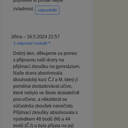
pripravek to proste nejde
zvladnout.
odpovědět
Jiřina – 16.5.2024 21:57
1 odpoveď rozbalit
Dobrý den, děkujeme za pomoc
s přípravou naší dcery na
přijímací zkoušku na gymnázium.
Naše dcera absolvovala
dlouhodobý kurz ČJ a M, který jí
pomáhal dostudovávat učivo,
které nebylo ve škole dostatečně
procvičeno, a několikrát se
zúčastnila zkoušek nanečisto.
Přijímací zkoušky absolvovala s
výsledkem 48 bodů (M) a 44
bodů (ČJ) a byla přijata na její