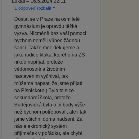
Lukáš – 16.5.2024 22:11
1 odpoveď rozbalit
Dostat se v Praze na osmileté
gymnázium je opravdu těžká
výzva. Nicméně bez vaší pomoci
bychom neměli vůbec žádnou
šanci. Takže moc děkujeme a
jako rodiče kluka, kterého na ZŠ
nikdo nepřijal, protože
vědomostně a životním
nastavením vyčníval, tak
můžeme napsat, že jsme přijatí
na Písnickou:-) Byla to sice
sekundární škola, protože
Budějovická byla o tři body výše
než bychom potřebovali, ale i tak
jsme všichni doma nadšení. Za
nás elektronický systém
přijímaček v pořádku, ale chybí