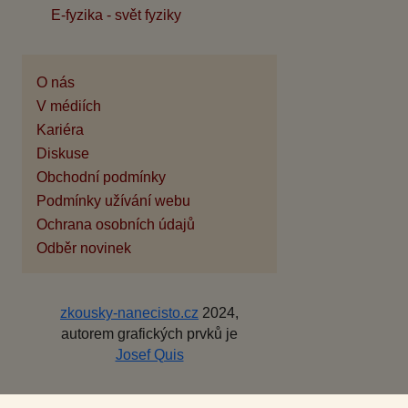
E-fyzika - svět fyziky
O nás
V médiích
Kariéra
Diskuse
Obchodní podmínky
Podmínky užívání webu
Ochrana osobních údajů
Odběr novinek
zkousky-nanecisto.cz
2024,
autorem grafických prvků je
Josef Quis