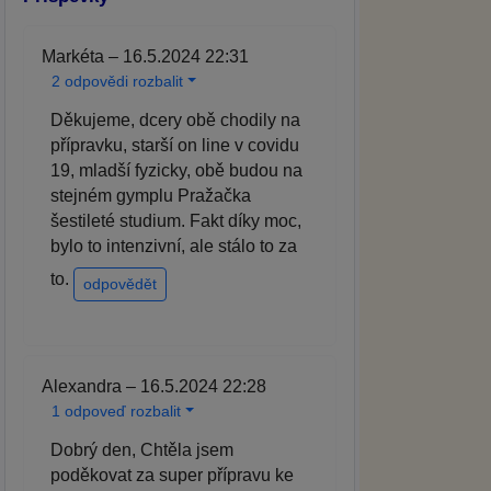
Markéta – 16.5.2024 22:31
2 odpovědi rozbalit
Děkujeme, dcery obě chodily na
přípravku, starší on line v covidu
19, mladší fyzicky, obě budou na
stejném gymplu Pražačka
šestileté studium. Fakt díky moc,
bylo to intenzivní, ale stálo to za
to.
odpovědět
Alexandra – 16.5.2024 22:28
1 odpoveď rozbalit
Dobrý den, Chtěla jsem
poděkovat za super přípravu ke