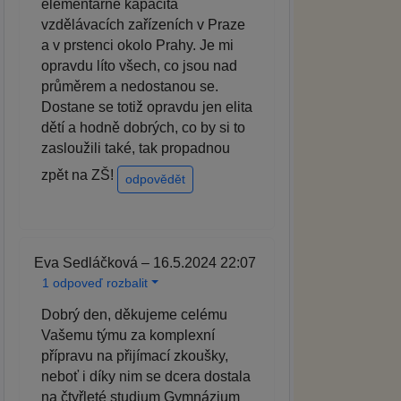
elementárně kapacita
vzdělávacích zařízeních v Praze
a v prstenci okolo Prahy. Je mi
opravdu líto všech, co jsou nad
průměrem a nedostanou se.
Dostane se totiž opravdu jen elita
dětí a hodně dobrých, co by si to
zasloužili také, tak propadnou
zpět na ZŠ!
odpovědět
Eva Sedláčková – 16.5.2024 22:07
1 odpoveď rozbalit
Dobrý den, děkujeme celému
Vašemu týmu za komplexní
přípravu na přijímací zkoušky,
neboť i díky nim se dcera dostala
na čtyřleté studium Gymnázium