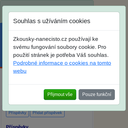
Spustili jsme přihlašování na školní rok
2026/2027!
Souhlas s užíváním cookies
Zkousky-nanecisto.cz používají ke
svému fungování soubory cookie. Pro
použití stránek je potřeba Váš souhlas.
Menu
Účet
Košík
Podrobné informace o cookies na tomto
webu
Diskuse Jak jste dopadli u zkoušek na
SŠ? Vaše ohlasy po skutečných
Přijmout vše
Pouze funkční
přijímacích zkouškách
Příspěvky
Přidat příspěvek
Příspěvky