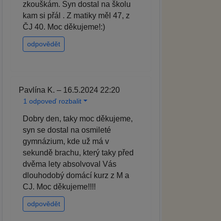
zkouškám. Syn dostal na školu
kam si přál . Z matiky měl 47, z
ČJ 40. Moc děkujeme!:)
odpovědět
Pavlína K. – 16.5.2024 22:20
1 odpoveď rozbalit
Dobry den, taky moc děkujeme,
syn se dostal na osmileté
gymnázium, kde už má v
sekundě brachu, který taky před
dvěma lety absolvoval Vás
dlouhodobý domácí kurz z M a
CJ. Moc děkujeme!!!!
odpovědět