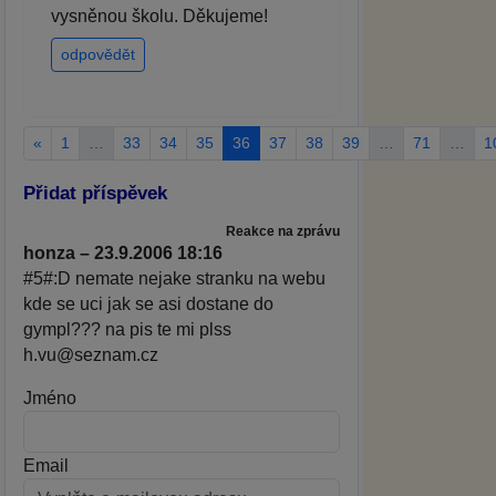
vysněnou školu. Děkujeme!
odpovědět
«
1
…
33
34
35
36
37
38
39
…
71
…
1
Přidat příspěvek
Reakce na zprávu
honza – 23.9.2006 18:16
#5#:D nemate nejake stranku na webu
kde se uci jak se asi dostane do
gympl??? na pis te mi plss
h.vu@seznam.cz
Jméno
Email