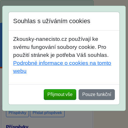
Spustili jsme přihlašování na školní rok
2026/2027!
Souhlas s užíváním cookies
Zkousky-nanecisto.cz používají ke
svému fungování soubory cookie. Pro
použití stránek je potřeba Váš souhlas.
Menu
Účet
Košík
Podrobné informace o cookies na tomto
webu
Diskuse Jak jste dopadli u zkoušek na
SŠ? Vaše ohlasy po skutečných
Přijmout vše
Pouze funkční
přijímacích zkouškách
Příspěvky
Přidat příspěvek
Příspěvky