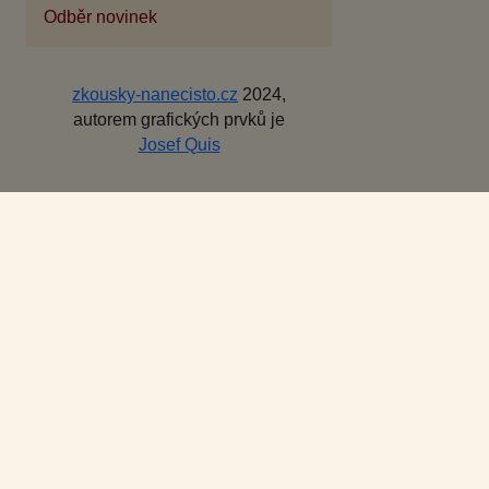
Odběr novinek
zkousky-nanecisto.cz
2024,
autorem grafických prvků je
Josef Quis