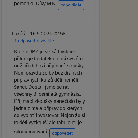
pomohlo. Díky M.K.
odpovědět
Lukáš – 16.5.2024 22:58
1 odpoveď rozbalit
Kolem JPZ je velká hysterie,
přitom je to daleko lepší systém
než předchozí přijímací zkoušky.
Není pravda že by bez drahých
přípravných kurzů děti neměli
šanci. Dostali jsme se na
všechny tři osmiletá gymnázia.
Přijímací zkoušky nanečisto byly
jedna z mála připrav do kterých
se vyplatí investovat. Nejen že si
to děti vyzkouší ale tabule cti je
silnou motivací.
odpovědět