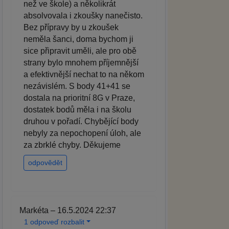
než ve škole) a několikrát
absolvovala i zkoušky nanečisto.
Bez přípravy by u zkoušek
neměla šanci, doma bychom ji
sice připravit uměli, ale pro obě
strany bylo mnohem příjemnější
a efektivnější nechat to na někom
nezávislém. S body 41+41 se
dostala na prioritní 8G v Praze,
dostatek bodů měla i na školu
druhou v pořadí. Chybějící body
nebyly za nepochopení úloh, ale
za zbrklé chyby. Děkujeme
odpovědět
Markéta – 16.5.2024 22:37
1 odpoveď rozbalit