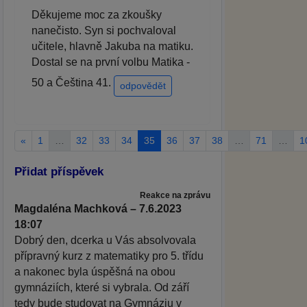
Děkujeme moc za zkoušky
nanečisto. Syn si pochvaloval
učitele, hlavně Jakuba na matiku.
Dostal se na první volbu Matika -
50 a Čeština 41.
odpovědět
«
1
…
32
33
34
35
36
37
38
…
71
…
1
Přidat příspěvek
Reakce na zprávu
Magdaléna Machková – 7.6.2023
18:07
Dobrý den, dcerka u Vás absolvovala
přípravný kurz z matematiky pro 5. třídu
a nakonec byla úspěšná na obou
gymnáziích, které si vybrala. Od září
tedy bude studovat na Gymnáziu v