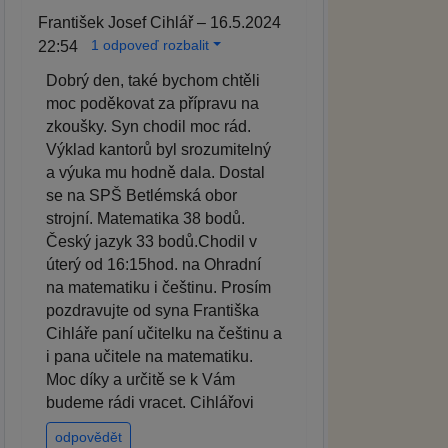
František Josef Cihlář – 16.5.2024
1 odpoveď rozbalit
22:54
Dobrý den, také bychom chtěli
moc poděkovat za přípravu na
zkoušky. Syn chodil moc rád.
Výklad kantorů byl srozumitelný
a výuka mu hodně dala. Dostal
se na SPŠ Betlémská obor
strojní. Matematika 38 bodů.
Český jazyk 33 bodů.Chodil v
úterý od 16:15hod. na Ohradní
na matematiku i češtinu. Prosím
pozdravujte od syna Františka
Cihláře paní učitelku na češtinu a
i pana učitele na matematiku.
Moc díky a určitě se k Vám
budeme rádi vracet. Cihlářovi
odpovědět