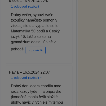
Katka – 16.5.2024 22:41
1 odpoveď rozbalit
Dobrý večer, synovi Vaše
zkoušky nanečisto pomohly
získat jistotu a vyplatilo se to.
Matematika 50 bodů a Český
jazyk 46, takže se se na
gymnázium dostali úplně v
pohodě.
odpovědět
Pavla – 16.5.2024 22:37
1 odpoveď rozbalit
Dobrý den, dcera chodila moc
ráda každý týden na přípravku
(konečně mohla řešit složité
úlohy, navíc v rychlejším tempu