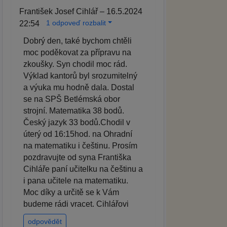
František Josef Cihlář – 16.5.2024
1 odpoveď rozbalit
22:54
Dobrý den, také bychom chtěli
moc poděkovat za přípravu na
zkoušky. Syn chodil moc rád.
Výklad kantorů byl srozumitelný
a výuka mu hodně dala. Dostal
se na SPŠ Betlémská obor
strojní. Matematika 38 bodů.
Český jazyk 33 bodů.Chodil v
úterý od 16:15hod. na Ohradní
na matematiku i češtinu. Prosím
pozdravujte od syna Františka
Cihláře paní učitelku na češtinu a
i pana učitele na matematiku.
Moc díky a určitě se k Vám
budeme rádi vracet. Cihlářovi
odpovědět