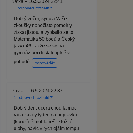
Katka – 16.5.2024 22:41
1 odpoveď rozbalit
Dobrý večer, synovi Vaše
zkoušky nanečisto pomohly
získat jistotu a vyplatilo se to.
Matematika 50 bodů a Český
jazyk 46, takže se se na
gymnázium dostali úplně v
pohodě.
odpovědět
Pavla – 16.5.2024 22:37
1 odpoveď rozbalit
Dobrý den, dcera chodila moc
ráda každý týden na přípravku
(konečně mohla řešit složité
úlohy, navíc v rychlejším tempu