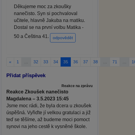
Děkujeme moc za zkoušky
nanečisto. Syn si pochvaloval
učitele, hlavně Jakuba na matiku.
Dostal se na první volbu Matika -
50 a Čeština 41.
odpovědět
«
1
…
32
33
34
35
36
37
38
…
71
…
1
Přidat příspěvek
Reakce na zprávu
Reakce Zkoušek nanečisto
Magdalena – 3.5.2023 15:45
Jsme moc rádi, že byla dcera u zkoušek
úspěšná. Vyřiďte jí velkou gratulaci a již
teď se těšíme, až budeme moci pomoct
synovi na jeho cestě k vysněné škole.