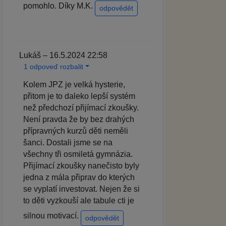
pomohlo. Díky M.K.
odpovědět
Lukáš – 16.5.2024 22:58
1 odpoveď rozbalit
Kolem JPZ je velká hysterie,
přitom je to daleko lepší systém
než předchozí přijímací zkoušky.
Není pravda že by bez drahých
přípravných kurzů děti neměli
šanci. Dostali jsme se na
všechny tři osmiletá gymnázia.
Přijímací zkoušky nanečisto byly
jedna z mála připrav do kterých
se vyplatí investovat. Nejen že si
to děti vyzkouší ale tabule cti je
silnou motivací.
odpovědět