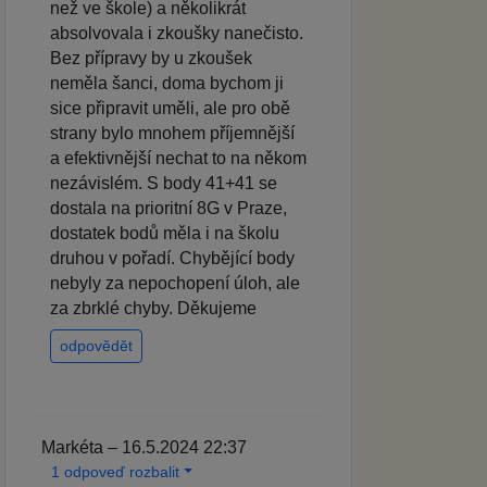
než ve škole) a několikrát
absolvovala i zkoušky nanečisto.
Bez přípravy by u zkoušek
neměla šanci, doma bychom ji
sice připravit uměli, ale pro obě
strany bylo mnohem příjemnější
a efektivnější nechat to na někom
nezávislém. S body 41+41 se
dostala na prioritní 8G v Praze,
dostatek bodů měla i na školu
druhou v pořadí. Chybějící body
nebyly za nepochopení úloh, ale
za zbrklé chyby. Děkujeme
odpovědět
Markéta – 16.5.2024 22:37
1 odpoveď rozbalit