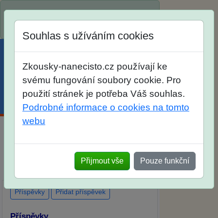
Spustili jsme přihlašování na školní rok
2026/2027!
Souhlas s užíváním cookies
Zkousky-nanecisto.cz používají ke
svému fungování soubory cookie. Pro
použití stránek je potřeba Váš souhlas.
Menu
Účet
Košík
Podrobné informace o cookies na tomto
webu
Diskuse Jak jste dopadli u zkoušek na
SŠ? Vaše ohlasy po skutečných
Přijmout vše
Pouze funkční
přijímacích zkouškách
Příspěvky
Přidat příspěvek
Příspěvky