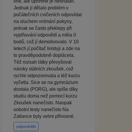
line, ale upřímně je nesnášel.
Jednak jí dělalo problém v
počátečních cvičeních odpovídat
na sluchem vnímání pokyny,
jednak se často překlepy při
vyplňování odpovědí a měla 0
bodů, což jí demotivovalo. V 10
letech jí počítač limituji a zde na
to pravděpodobně doplácela.
Též rozsah látky převyšoval
nároky státních zkoušek, což
rychle odpozorovala a též kurzu
vyčetla. Sice se na gymnázium
dostala (PORG), ale spíše díky
studiu doma než pomocí kurzu
Zkoušek nanečisto. Naopak
sobotní testy nanečisto Na
Zatlance byly velmi přínosné.
odpovědět