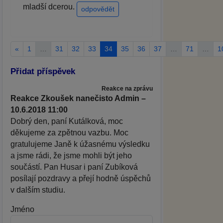
mladší dcerou.
odpovědět
«
1
…
31
32
33
34
35
36
37
…
71
…
1
Přidat příspěvek
Reakce na zprávu
Reakce Zkoušek nanečisto Admin –
10.6.2018 11:00
Dobrý den, paní Kutálková, moc
děkujeme za zpětnou vazbu. Moc
gratulujeme Janě k úžasnému výsledku
a jsme rádi, že jsme mohli být jeho
součástí. Pan Husar i paní Zubíková
posílají pozdravy a přejí hodně úspěchů
v dalším studiu.
Jméno