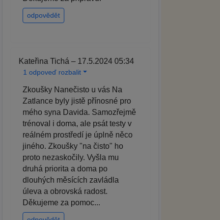
odpovědět
Kateřina Tichá – 17.5.2024 05:34
1 odpoveď rozbalit
Zkoušky Nanečisto u vás Na
Zatlance byly jistě přínosné pro
mého syna Davida. Samozřejmě
trénoval i doma, ale psát testy v
reálném prostředí je úplně něco
jiného. Zkoušky "na čisto" ho
proto nezaskočily. Vyšla mu
druhá priorita a doma po
dlouhých měsících zavládla
úleva a obrovská radost.
Děkujeme za pomoc...
odpovědět