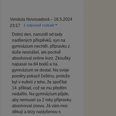
Vendula Novosadová – 16.5.2024
1 odpoveď rozbalit
23:17
Dobrý den, narozdíl od tady
nadšených příspěvků, syn na
gymnázium nechtěl, přípravku z
duše nesnášel, ale poctivě
absolvoval online kurz. Zkoušky
napasal na 84 bodů a na
gymnázium se dostal. Na svoje
poměry pokazil češtinu, protože
byl v euforii z toho, že spočítal
14. příklad, což se mu předtím
nedařilo. Na gymnázium půjde,
aby nemusel za 2 roky přípravku
absolvovat znovu. Já vám moc
děkuji a brzy naslyšenou s