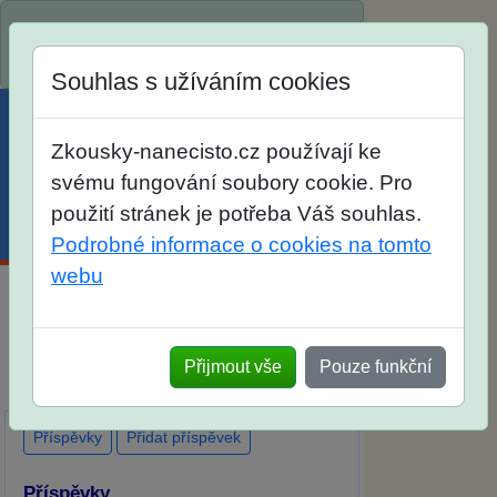
Spustili jsme přihlašování na školní rok
2026/2027!
Souhlas s užíváním cookies
Zkousky-nanecisto.cz používají ke
svému fungování soubory cookie. Pro
použití stránek je potřeba Váš souhlas.
Menu
Účet
Košík
Podrobné informace o cookies na tomto
webu
Diskuse Jak jste dopadli u zkoušek na
SŠ? Vaše ohlasy po skutečných
Přijmout vše
Pouze funkční
přijímacích zkouškách
Příspěvky
Přidat příspěvek
Příspěvky