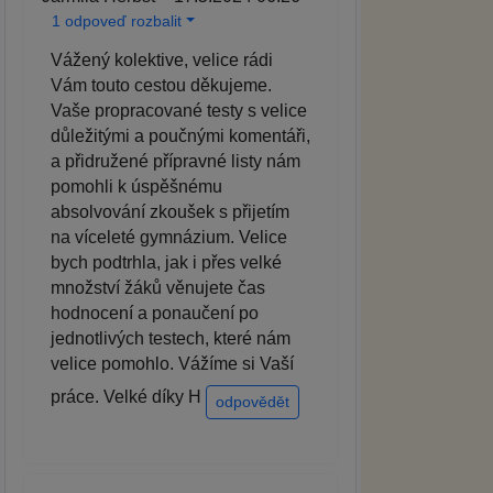
1 odpoveď rozbalit
Vážený kolektive, velice rádi
Vám touto cestou děkujeme.
Vaše propracované testy s velice
důležitými a poučnými komentáři,
a přidružené přípravné listy nám
pomohli k úspěšnému
absolvování zkoušek s přijetím
na víceleté gymnázium. Velice
bych podtrhla, jak i přes velké
množství žáků věnujete čas
hodnocení a ponaučení po
jednotlivých testech, které nám
velice pomohlo. Vážíme si Vaší
práce. Velké díky H
odpovědět