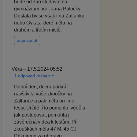
bude od září studovat na
gymnázium prof. Jana Patočky.
Dostala by se však i na Zatlanku
nebo Gykas, které měla na
druhém a třetím místě.
odpovědět
Věra – 17.5.2024 05:52
1 odpoveď rozbalit
Dobrý den, dcera párkrát
navštívila vaše zkoušky na
Zatlance a pak měla on-line
testy. Určitě jí to pomohlo, věděla
jak.postupovat, pomohla ji
závěrečná videa k testům. Při
zkouškách měla 47 M, 45 CJ.
Děkujeme za přípravu.