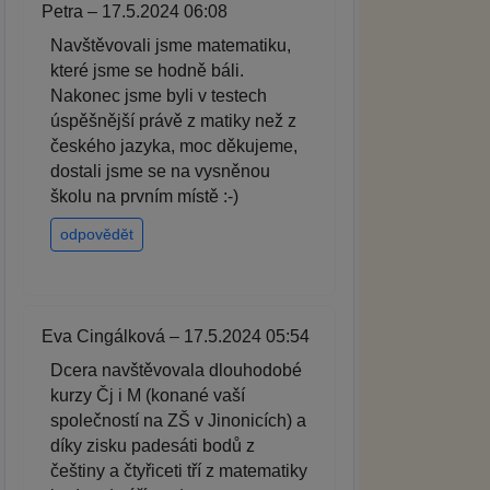
Petra – 17.5.2024 06:08
Navštěvovali jsme matematiku,
které jsme se hodně báli.
Nakonec jsme byli v testech
úspěšnější právě z matiky než z
českého jazyka, moc děkujeme,
dostali jsme se na vysněnou
školu na prvním místě :-)
odpovědět
Eva Cingálková – 17.5.2024 05:54
Dcera navštěvovala dlouhodobé
kurzy Čj i M (konané vaší
společností na ZŠ v Jinonicích) a
díky zisku padesáti bodů z
češtiny a čtyřiceti tří z matematiky