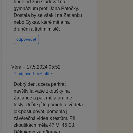
bude od září studovat na
gymnázium prof. Jana Patočky.
Dostala by se však i na Zatlanku
nebo Gykas, které měla na
druhém a třetím místě.
odpovědět
Věra – 17.5.2024 05:52
1 odpoveď rozbalit
Dobrý den, dcera párkrát
navštívila vaše zkoušky na
Zatlance a pak měla on-line
testy. Určitě jí to pomohlo, věděla
jak.postupovat, pomohla ji
závěrečná videa k testům. Při
zkouškách měla 47 M, 45 CJ.
Děkujeme za přípravu.