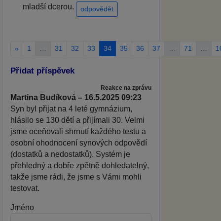
mladší dcerou.
odpovědět
«
1
…
31
32
33
34
35
36
37
…
71
…
1
Přidat příspěvek
Reakce na zprávu
Martina Budíková – 16.5.2025 09:23
Syn byl přijat na 4 leté gymnázium,
hlásilo se 130 dětí a přijímali 30. Velmi
jsme oceňovali shrnutí každého testu a
osobní ohodnocení synových odpovědí
(dostatků a nedostatků). Systém je
přehledný a dobře zpětně dohledatelný,
takže jsme rádi, že jsme s Vámi mohli
testovat.
Jméno