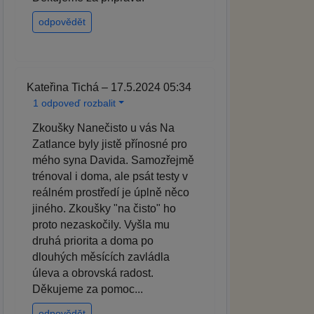
odpovědět
Kateřina Tichá – 17.5.2024 05:34
1 odpoveď rozbalit
Zkoušky Nanečisto u vás Na
Zatlance byly jistě přínosné pro
mého syna Davida. Samozřejmě
trénoval i doma, ale psát testy v
reálném prostředí je úplně něco
jiného. Zkoušky "na čisto" ho
proto nezaskočily. Vyšla mu
druhá priorita a doma po
dlouhých měsících zavládla
úleva a obrovská radost.
Děkujeme za pomoc...
odpovědět