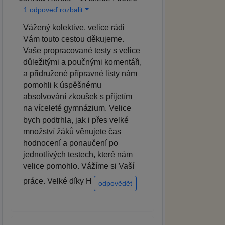
1 odpoveď rozbalit
Vážený kolektive, velice rádi
Vám touto cestou děkujeme.
Vaše propracované testy s velice
důležitými a poučnými komentáři,
a přidružené přípravné listy nám
pomohli k úspěšnému
absolvování zkoušek s přijetím
na víceleté gymnázium. Velice
bych podtrhla, jak i přes velké
množství žáků věnujete čas
hodnocení a ponaučení po
jednotlivých testech, které nám
velice pomohlo. Vážíme si Vaší
práce. Velké díky H
odpovědět