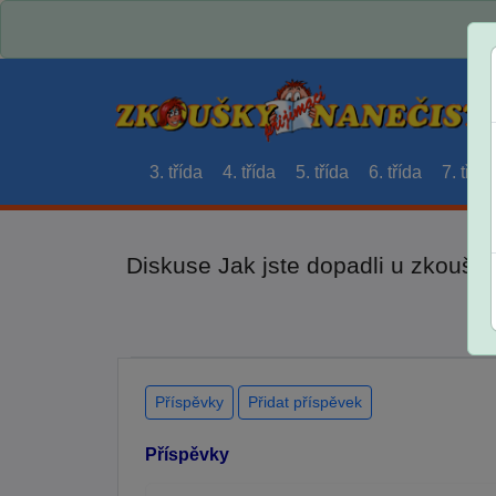
3. třída
4. třída
5. třída
6. třída
7. třída
Diskuse Jak jste dopadli u zkouše
Příspěvky
Přidat příspěvek
Příspěvky