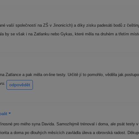
é vaší společností na ZŠ v Jinonicích) a díky zisku padesáti bodů z češtiny 
la by se však i na Zatlanku nebo Gykas, které měla na druhém a třetím mís
a Zatlance a pak měla on-line testy. Určitě jí to pomohlo, věděla jak.postup
avu.
odpovědět
alit
řínosné pro mého syna Davida. Samozřejmě trénoval i doma, ale psát testy v 
priorita a doma po dlouhých měsících zavládla úleva a obrovská radost. Děk