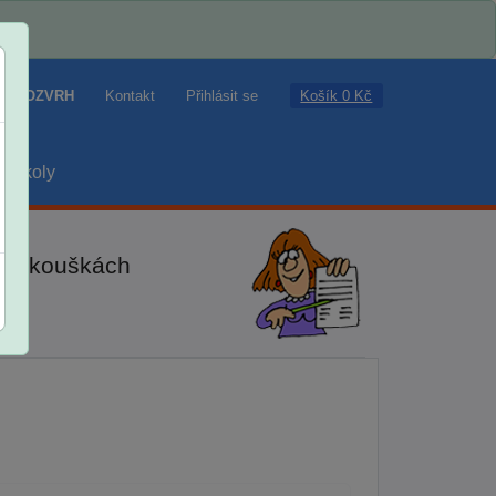
Košík 0 Kč
ROZVRH
Kontakt
Přihlásit se
školy
ch zkouškách