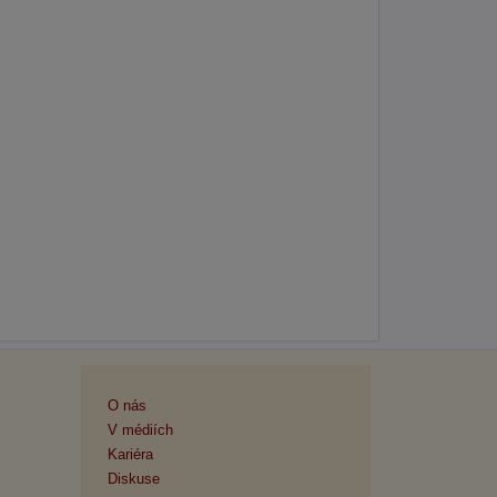
O nás
V médiích
Kariéra
Diskuse