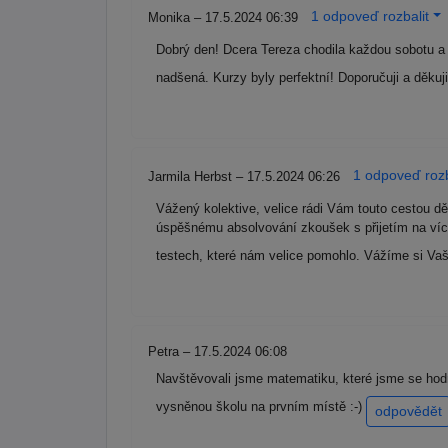
1 odpoveď rozbalit
Monika – 17.5.2024 06:39
Dobrý den! Dcera Tereza chodila každou sobotu a ch
nadšená. Kurzy byly perfektní! Doporučuji a děkuji
1 odpoveď rozb
Jarmila Herbst – 17.5.2024 06:26
Vážený kolektive, velice rádi Vám touto cestou d
úspěšnému absolvování zkoušek s přijetím na více
testech, které nám velice pomohlo. Vážíme si Vaš
Petra – 17.5.2024 06:08
Navštěvovali jsme matematiku, které jsme se hodn
vysněnou školu na prvním místě :-)
odpovědět