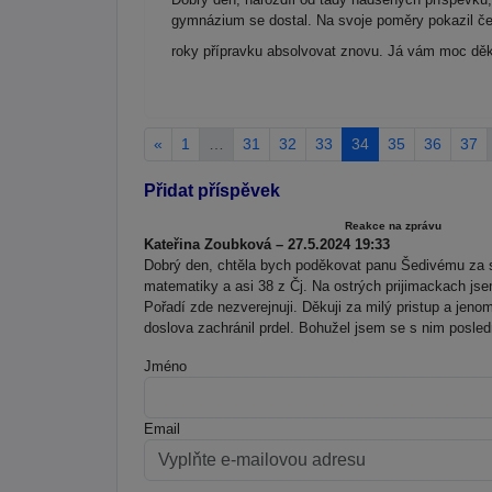
gymnázium se dostal. Na svoje poměry pokazil češt
roky přípravku absolvovat znovu. Já vám moc děk
«
1
…
31
32
33
34
35
36
37
Přidat příspěvek
Reakce na zprávu
Kateřina Zoubková – 27.5.2024 19:33
Dobrý den, chtěla bych poděkovat panu Šedivému za 
matematiky a asi 38 z Čj. Na ostrých prijimackach js
Pořadí zde nezverejnuji. Děkuji za milý pristup a jen
doslova zachránil prdel. Bohužel jsem se s nim posled
Jméno
Email