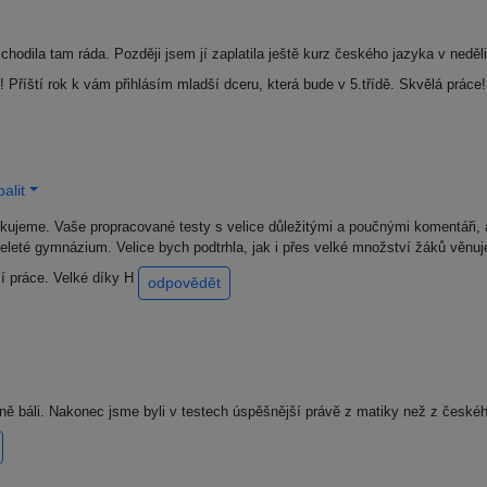
odila tam ráda. Později jsem jí zaplatila ještě kurz českého jazyka v neděli.
! Příští rok k vám přihlásím mladší dceru, která bude v 5.třídě. Skvělá práce
alit
ěkujeme. Vaše propracované testy s velice důležitými a poučnými komentáři, a
leté gymnázium. Velice bych podtrhla, jak i přes velké množství žáků věnuj
í práce. Velké díky H
odpovědět
ě báli. Nakonec jsme byli v testech úspěšnější právě z matiky než z české