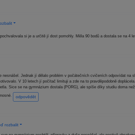
ozbalit
ochvalovala si je a určitě jí dost pomohly. Měla 90 bodů a dostala se na 4 
je nesnášel. Jednak jí dělalo problém v počátečních cvičeních odpovídat na
tivovalo. V 10 letech jí počítač limituji a zde na to pravděpodobně doplácel
četla. Sice se na gymnázium dostala (PORG), ale spíše díky studiu doma n
řínosné.
odpovědět
ď rozbalit
 syn na gymnázium nechtěl, přípravku z duše nesnášel, ale poctivě absolvov