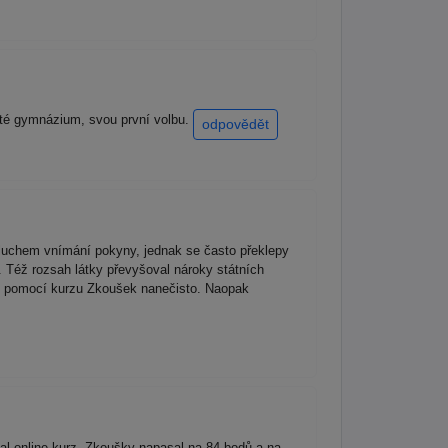
leté gymnázium, svou první volbu.
odpovědět
 sluchem vnímání pokyny, jednak se často překlepy
a. Též rozsah látky převyšoval nároky státních
ež pomocí kurzu Zkoušek nanečisto. Naopak
al online kurz. Zkoušky napasal na 84 bodů a na