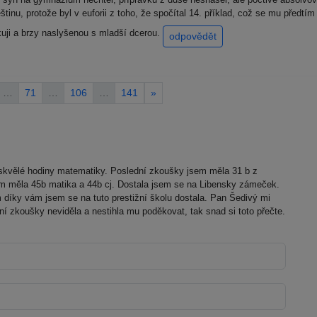
inu, protože byl v euforii z toho, že spočítal 14. příklad, což se mu předt
uji a brzy naslyšenou s mladší dcerou.
odpovědět
…
71
…
106
…
141
»
skvělé hodiny matematiky. Poslední zkoušky jsem měla 31 b z
em měla 45b matika a 44b cj. Dostala jsem se na Libensky zámeček.
om díky vám jsem se na tuto prestižní školu dostala. Pan Šedivý mi
ní zkoušky neviděla a nestihla mu poděkovat, tak snad si toto přečte.