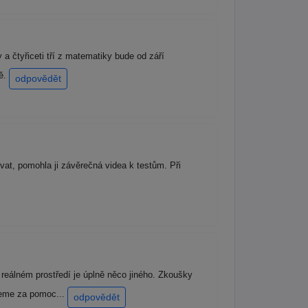
a čtyřiceti tří z matematiky bude od září
tě.
odpovědět
ovat, pomohla ji závěrečná videa k testům. Při
reálném prostředí je úplně něco jiného. Zkoušky
ujeme za pomoc...
odpovědět