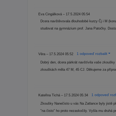
Eva Cingálková – 17.5.2024 05:54
Dcera navštěvovala dlouhodobé kurzy Čj i M (konan
studovat na gymnázium prof. Jana Patočky. Dosta
1 odpoveď rozbalit
Věra – 17.5.2024 05:52
Dobrý den, dcera párkrát navštívila vaše zkoušky n
zkouškách měla 47 M, 45 CJ. Děkujeme za přípr
1 odpoveď rozb
Kateřina Tichá – 17.5.2024 05:34
Zkoušky Nanečisto u vás Na Zatlance byly jistě p
"na čisto" ho proto nezaskočily. Vyšla mu druhá 