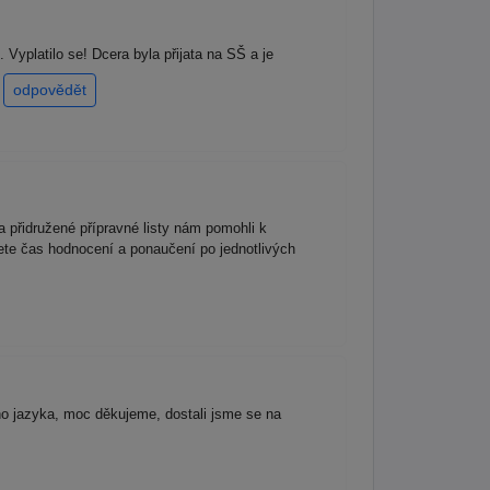
 Vyplatilo se! Dcera byla přijata na SŠ a je
!
odpovědět
 přidružené přípravné listy nám pomohli k
ete čas hodnocení a ponaučení po jednotlivých
ho jazyka, moc děkujeme, dostali jsme se na