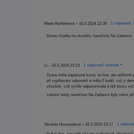
1 odpoveď r
Marie Rumlenová – 16.5.2024 23:30
Dcera chodila na zkoušky nanečisto Na Zatlance, p
1 odpoveď rozbalit
Li – 16.5.2024 23:23
Dcera měla zaplacené kurzy on line, ale upřímně 
při vyplňování odpovědí a měla 0 bodů, což jí demo
zkoušek, což rychle odpozorovala a též kurzu vy
sobotní testy nanečisto Na Zatlance byly velmi p
1 odpove
Vendula Novosadová – 16.5.2024 23:17
Dobrý den, narozdíl od tady nadšených příspěvků,