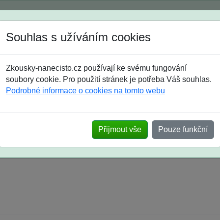
Spustili jsme přihlašování na školní rok 2026/2027!
Souhlas s užíváním cookies
Jak si vybrat
Časté dotazy
Zkousky-nanecisto.cz používají ke svému fungování
8. třída
9. třída
střední
maturanti
soutěže
prázdniny
soubory cookie. Pro použití stránek je potřeba Váš souhlas.
Podrobné informace o cookies na tomto webu
k na SŠ? Vaše ohlasy po skutečných přijímací
Přijmout vše
Pouze funkční