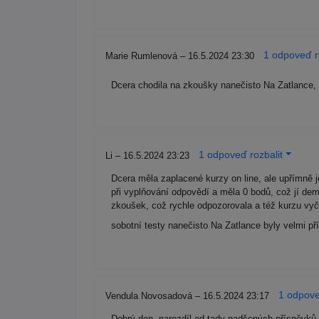
1 odpoveď r
Marie Rumlenová – 16.5.2024 23:30
Dcera chodila na zkoušky nanečisto Na Zatlance, p
1 odpoveď rozbalit
Li – 16.5.2024 23:23
Dcera měla zaplacené kurzy on line, ale upřímně 
při vyplňování odpovědí a měla 0 bodů, což jí demo
zkoušek, což rychle odpozorovala a též kurzu vy
sobotní testy nanečisto Na Zatlance byly velmi p
1 odpove
Vendula Novosadová – 16.5.2024 23:17
Dobrý den, narozdíl od tady nadšených příspěvků,