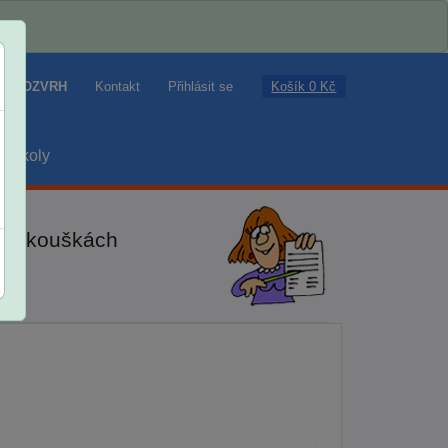
Košík 0 Kč
ROZVRH
Kontakt
Přihlásit se
školy
ch zkouškách