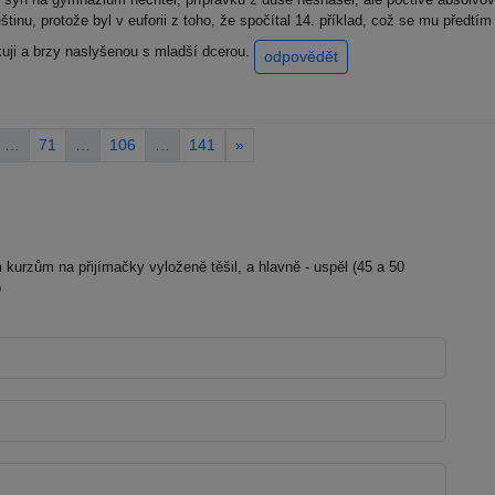
inu, protože byl v euforii z toho, že spočítal 14. příklad, což se mu předt
uji a brzy naslyšenou s mladší dcerou.
odpovědět
…
71
…
106
…
141
»
kurzům na přijímačky vyloženě těšil, a hlavně - uspěl (45 a 50
p