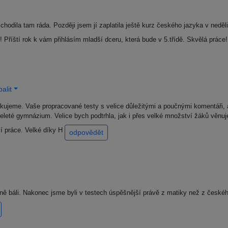
odila tam ráda. Později jsem jí zaplatila ještě kurz českého jazyka v neděli.
! Příští rok k vám přihlásím mladší dceru, která bude v 5.třídě. Skvělá práce
alit
ěkujeme. Vaše propracované testy s velice důležitými a poučnými komentáři, a
leté gymnázium. Velice bych podtrhla, jak i přes velké množství žáků věnuj
í práce. Velké díky H
odpovědět
ě báli. Nakonec jsme byli v testech úspěšnější právě z matiky než z české