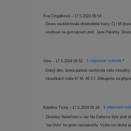
Eva Cingálková – 17.5.2024 05:54
Dcera navštěvovala dlouhodobé kurzy Čj i M (konan
studovat na gymnázium prof. Jana Patočky. Dosta
1 odpoveď rozbalit
Věra – 17.5.2024 05:52
Dobrý den, dcera párkrát navštívila vaše zkoušky n
zkouškách měla 47 M, 45 CJ. Děkujeme za přípr
1 odpoveď rozb
Kateřina Tichá – 17.5.2024 05:34
Zkoušky Nanečisto u vás Na Zatlance byly jistě p
"na čisto" ho proto nezaskočily. Vyšla mu druhá 