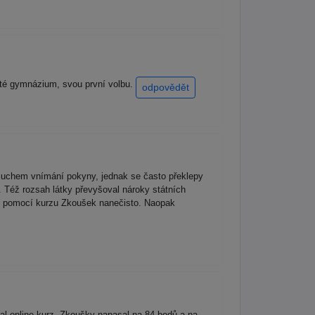
leté gymnázium, svou první volbu.
odpovědět
 sluchem vnímání pokyny, jednak se často překlepy
a. Též rozsah látky převyšoval nároky státních
ež pomocí kurzu Zkoušek nanečisto. Naopak
al online kurz. Zkoušky napasal na 84 bodů a na