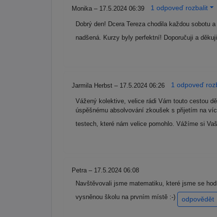
1 odpoveď rozbalit
Monika – 17.5.2024 06:39
Dobrý den! Dcera Tereza chodila každou sobotu a ch
nadšená. Kurzy byly perfektní! Doporučuji a děkuji
1 odpoveď rozb
Jarmila Herbst – 17.5.2024 06:26
Vážený kolektive, velice rádi Vám touto cestou d
úspěšnému absolvování zkoušek s přijetím na více
testech, které nám velice pomohlo. Vážíme si Vaš
Petra – 17.5.2024 06:08
Navštěvovali jsme matematiku, které jsme se hodn
vysněnou školu na prvním místě :-)
odpovědět