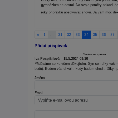
gymnázium se dostal. Na svoje poměry pokazil češt
roky přípravku absolvovat znovu. Já vám moc děk
«
1
…
31
32
33
34
35
36
37
Přidat příspěvek
Reakce na zprávu
Iva Pospíšilová – 15.5.2024 09:10
Přidáváme se ke všem děkujícím. Syn se i díky vašim 
bodů). Budem vás chválit, kudy budem chodit! Díky, i
Jméno
Email