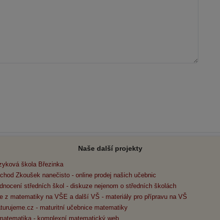
Naše další projekty
zyková škola Březinka
chod Zkoušek nanečisto - online prodej našich učebnic
dnocení středních škol - diskuze nejenom o středních školách
e z matematiky na VŠE a další VŠ - materiály pro přípravu na VŠ
turujeme.cz - maturitní učebnice matematiky
matematika - komplexní matematický web