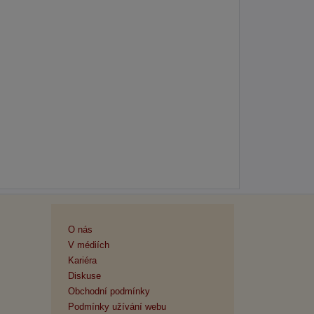
O nás
V médiích
Kariéra
Diskuse
Obchodní podmínky
Podmínky užívání webu