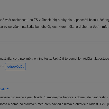
é vaší společností na ZŠ v Jinonicích) a díky zisku padesáti bodů z češtiny 
la by se však i na Zatlanku nebo Gykas, které měla na druhém a třetím mís
a Zatlance a pak měla on-line testy. Určitě jí to pomohlo, věděla jak.postup
avu.
odpovědět
alit
řínosné pro mého syna Davida. Samozřejmě trénoval i doma, ale psát testy v 
priorita a doma po dlouhých měsících zavládla úleva a obrovská radost. Děk