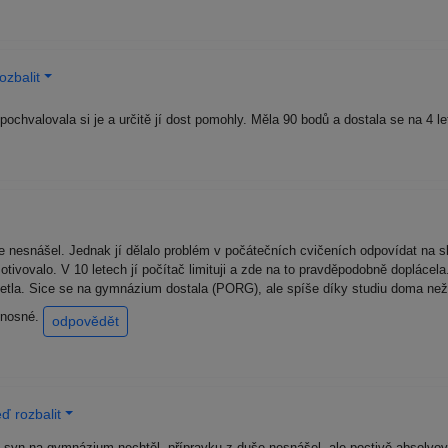
ozbalit
ochvalovala si je a určitě jí dost pomohly. Měla 90 bodů a dostala se na 4 
je nesnášel. Jednak jí dělalo problém v počátečních cvičeních odpovídat na
tivovalo. V 10 letech jí počítač limituji a zde na to pravděpodobně doplácel
četla. Sice se na gymnázium dostala (PORG), ale spíše díky studiu doma n
řínosné.
odpovědět
ď rozbalit
 syn na gymnázium nechtěl, přípravku z duše nesnášel, ale poctivě absolvov