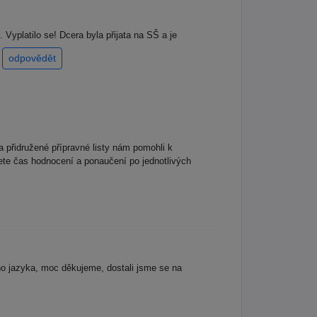
 Vyplatilo se! Dcera byla přijata na SŠ a je
!
odpovědět
 přidružené přípravné listy nám pomohli k
ete čas hodnocení a ponaučení po jednotlivých
ho jazyka, moc děkujeme, dostali jsme se na