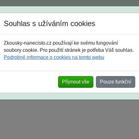
Spustili jsme přihlašování na školní rok 2026/2027!
Souhlas s užíváním cookies
Jak si vybrat
Časté dotazy
Zkousky-nanecisto.cz používají ke svému fungování
8. třída
9. třída
střední
maturanti
soutěže
prázdniny
soubory cookie. Pro použití stránek je potřeba Váš souhlas.
Podrobné informace o cookies na tomto webu
k na SŠ? Vaše ohlasy po skutečných přijímací
Přijmout vše
Pouze funkční