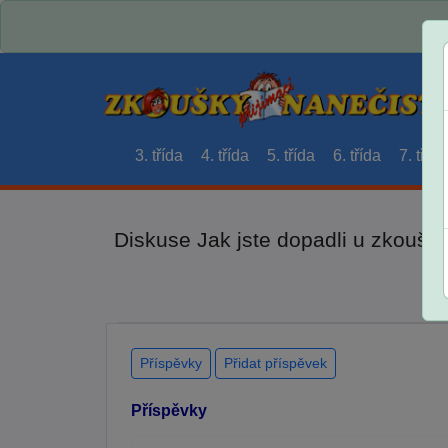
3. třída
4. třída
5. třída
6. třída
7. třída
Diskuse Jak jste dopadli u zkouše
Příspěvky
Přidat příspěvek
Příspěvky