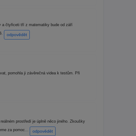
a čtyřiceti tří z matematiky bude od září
tě.
odpovědět
ovat, pomohla ji závěrečná videa k testům. Při
reálném prostředí je úplně něco jiného. Zkoušky
ujeme za pomoc...
odpovědět