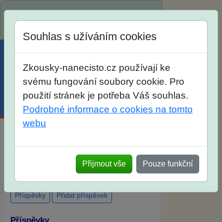
Spustili jsme přihlašování na školní rok
2026/2027!
Souhlas s užíváním cookies
Zkousky-nanecisto.cz používají ke
svému fungování soubory cookie. Pro
použití stránek je potřeba Váš souhlas.
Menu
Účet
Košík
Podrobné informace o cookies na tomto
webu
Diskuse Jak jste dopadli u zkoušek na
SŠ? Vaše ohlasy po skutečných
Přijmout vše
Pouze funkční
přijímacích zkouškách
Příspěvky
Přidat příspěvek
Příspěvky