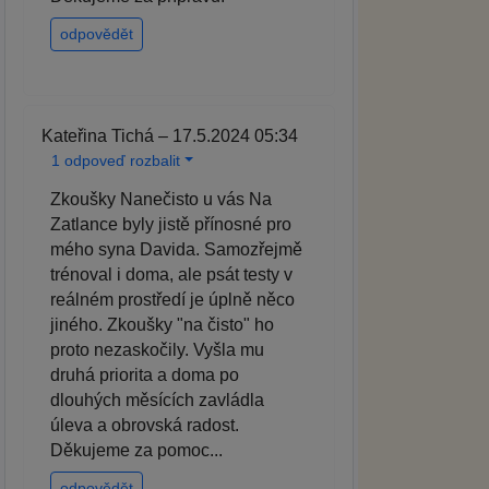
odpovědět
Kateřina Tichá – 17.5.2024 05:34
1 odpoveď rozbalit
Zkoušky Nanečisto u vás Na
Zatlance byly jistě přínosné pro
mého syna Davida. Samozřejmě
trénoval i doma, ale psát testy v
reálném prostředí je úplně něco
jiného. Zkoušky "na čisto" ho
proto nezaskočily. Vyšla mu
druhá priorita a doma po
dlouhých měsících zavládla
úleva a obrovská radost.
Děkujeme za pomoc...
odpovědět