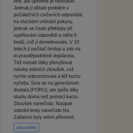
line, ale upřímně je nesnášel.
Jednak jí dělalo problém v
počátečních cvičeních odpovídat
na sluchem vnímání pokyny,
jednak se často překlepy při
vyplňování odpovědí a měla 0
bodů, což jí demotivovalo. V 10
letech jí počítač limituji a zde na
to pravděpodobně doplácela.
Též rozsah látky převyšoval
nároky státních zkoušek, což
rychle odpozorovala a též kurzu
vyčetla. Sice se na gymnázium
dostala (PORG), ale spíše díky
studiu doma než pomocí kurzu
Zkoušek nanečisto. Naopak
sobotní testy nanečisto Na
Zatlance byly velmi přínosné.
odpovědět