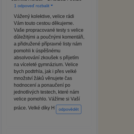
1 odpoveď rozbalit
Vážený kolektive, velice rádi
Vám touto cestou děkujeme.
Vaše propracované testy s velice
důležitými a poučnými komentáři,
a přidružené přípravné listy nám
pomohli k úspěšnému
absolvování zkoušek s přijetím
na víceleté gymnázium. Velice
bych podtrhla, jak i přes velké
množství žáků věnujete čas
hodnocení a ponaučení po
jednotlivých testech, které nám
velice pomohlo. Vážíme si Vaší
práce. Velké díky H
odpovědět