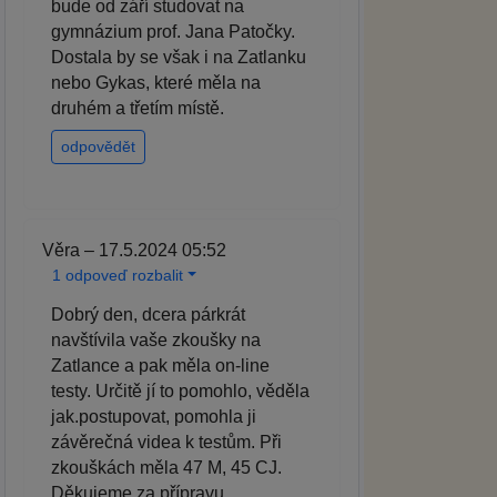
bude od září studovat na
gymnázium prof. Jana Patočky.
Dostala by se však i na Zatlanku
nebo Gykas, které měla na
druhém a třetím místě.
odpovědět
Věra – 17.5.2024 05:52
1 odpoveď rozbalit
Dobrý den, dcera párkrát
navštívila vaše zkoušky na
Zatlance a pak měla on-line
testy. Určitě jí to pomohlo, věděla
jak.postupovat, pomohla ji
závěrečná videa k testům. Při
zkouškách měla 47 M, 45 CJ.
Děkujeme za přípravu.