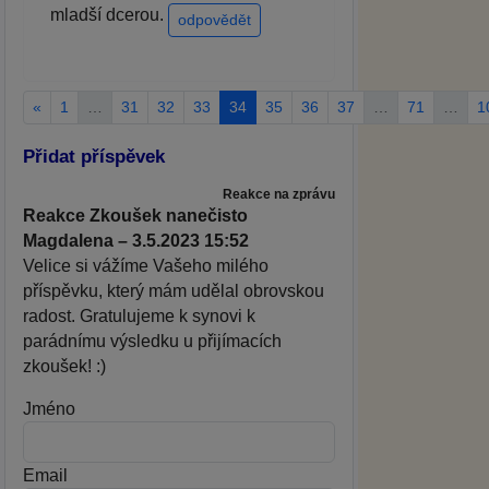
mladší dcerou.
odpovědět
«
1
…
31
32
33
34
35
36
37
…
71
…
1
Přidat příspěvek
Reakce na zprávu
Reakce Zkoušek nanečisto
Magdalena – 3.5.2023 15:52
Velice si vážíme Vašeho milého
příspěvku, který mám udělal obrovskou
radost. Gratulujeme k synovi k
parádnímu výsledku u přijímacích
zkoušek! :)
Jméno
Email