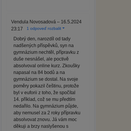
Vendula Novosadová – 16.5.2024
1 odpoveď rozbalit
23:17
Dobrý den, narozdíl od tady
nadšených příspěvků, syn na
gymnázium nechtěl, přípravku z
duše nesnášel, ale poctivě
absolvoval online kurz. Zkoušky
napasal na 84 bodů a na
gymnázium se dostal. Na svoje
poměry pokazil češtinu, protože
byl v euforii z toho, že spočítal
14. příklad, což se mu předtím
nedařilo. Na gymnázium půjde,
aby nemusel za 2 roky přípravku
absolvovat znovu. Já vám moc
děkuji a brzy naslyšenou s