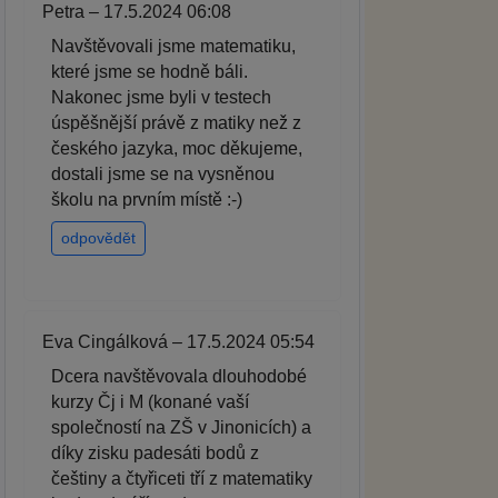
Petra – 17.5.2024 06:08
Navštěvovali jsme matematiku,
které jsme se hodně báli.
Nakonec jsme byli v testech
úspěšnější právě z matiky než z
českého jazyka, moc děkujeme,
dostali jsme se na vysněnou
školu na prvním místě :-)
odpovědět
Eva Cingálková – 17.5.2024 05:54
Dcera navštěvovala dlouhodobé
kurzy Čj i M (konané vaší
společností na ZŠ v Jinonicích) a
díky zisku padesáti bodů z
češtiny a čtyřiceti tří z matematiky