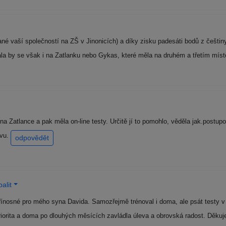
é vaší společností na ZŠ v Jinonicích) a díky zisku padesáti bodů z češtiny 
la by se však i na Zatlanku nebo Gykas, které měla na druhém a třetím mís
a Zatlance a pak měla on-line testy. Určitě jí to pomohlo, věděla jak.postup
avu.
odpovědět
alit
řínosné pro mého syna Davida. Samozřejmě trénoval i doma, ale psát testy v 
priorita a doma po dlouhých měsících zavládla úleva a obrovská radost. Děk