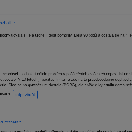
ozbalit
ochvalovala si je a určitě jí dost pomohly. Měla 90 bodů a dostala se na 4 
je nesnášel. Jednak jí dělalo problém v počátečních cvičeních odpovídat na
tivovalo. V 10 letech jí počítač limituji a zde na to pravděpodobně doplácel
četla. Sice se na gymnázium dostala (PORG), ale spíše díky studiu doma n
řínosné.
odpovědět
ď rozbalit
 syn na gymnázium nechtěl, přípravku z duše nesnášel, ale poctivě absolvov