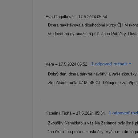
Eva Cingálková – 17.5.2024 05:54
Dcera navštěvovala dlouhodobé kurzy Čj i M (konan
studovat na gymnázium prof. Jana Patočky. Dosta
1 odpoveď rozbalit
Věra – 17.5.2024 05:52
Dobrý den, dcera párkrát navštívila vaše zkoušky n
zkouškách měla 47 M, 45 CJ. Děkujeme za přípr
1 odpoveď rozb
Kateřina Tichá – 17.5.2024 05:34
Zkoušky Nanečisto u vás Na Zatlance byly jistě p
"na čisto" ho proto nezaskočily. Vyšla mu druhá 