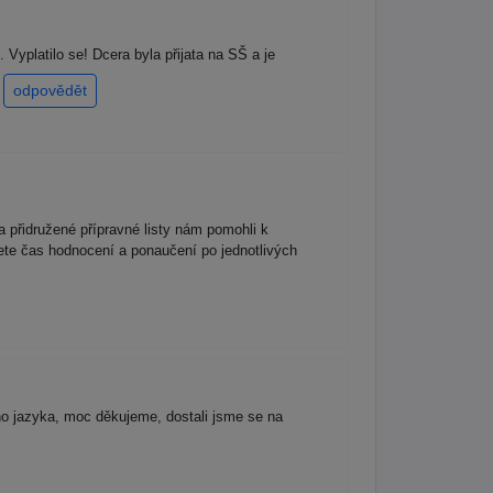
 Vyplatilo se! Dcera byla přijata na SŠ a je
!
odpovědět
 přidružené přípravné listy nám pomohli k
ete čas hodnocení a ponaučení po jednotlivých
ho jazyka, moc děkujeme, dostali jsme se na