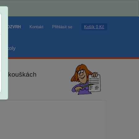
Košík 0 Kč
ROZVRH
Kontakt
Přihlásit se
školy
ch zkouškách