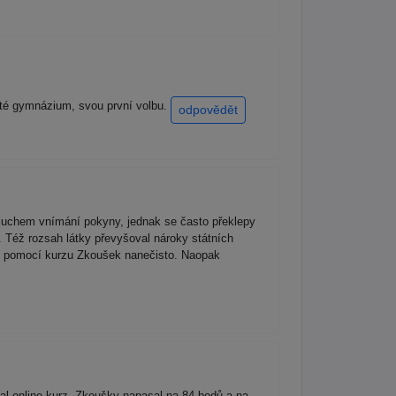
leté gymnázium, svou první volbu.
odpovědět
 sluchem vnímání pokyny, jednak se často překlepy
a. Též rozsah látky převyšoval nároky státních
ež pomocí kurzu Zkoušek nanečisto. Naopak
al online kurz. Zkoušky napasal na 84 bodů a na