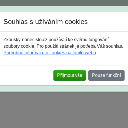
Spustili jsme přihlašování na školní rok 2026/2027!
Souhlas s užíváním cookies
Jak si vybrat
Časté dotazy
Zkousky-nanecisto.cz používají ke svému fungování
8. třída
9. třída
střední
maturanti
soutěže
prázdniny
soubory cookie. Pro použití stránek je potřeba Váš souhlas.
Podrobné informace o cookies na tomto webu
k na SŠ? Vaše ohlasy po skutečných přijímací
Přijmout vše
Pouze funkční