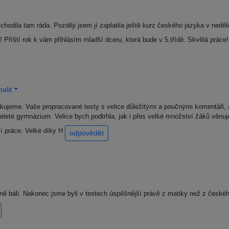
odila tam ráda. Později jsem jí zaplatila ještě kurz českého jazyka v neděli.
! Příští rok k vám přihlásím mladší dceru, která bude v 5.třídě. Skvělá práce
alit
ěkujeme. Vaše propracované testy s velice důležitými a poučnými komentáři, a
leté gymnázium. Velice bych podtrhla, jak i přes velké množství žáků věnuj
í práce. Velké díky H
odpovědět
ě báli. Nakonec jsme byli v testech úspěšnější právě z matiky než z české