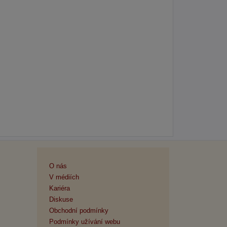
O nás
V médiích
Kariéra
Diskuse
Obchodní podmínky
Podmínky užívání webu