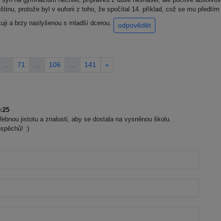
inu, protože byl v euforii z toho, že spočítal 14. příklad, což se mu předt
uji a brzy naslyšenou s mladší dcerou.
odpovědět
…
71
…
106
…
141
»
:25
ebnou jistotu a znalosti, aby se dostala na vysněnou školu.
spěchů! :)