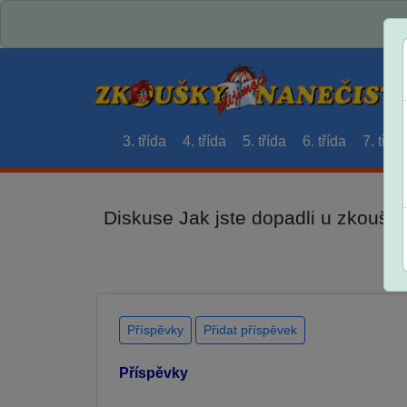
3. třída
4. třída
5. třída
6. třída
7. třída
Diskuse Jak jste dopadli u zkouše
Příspěvky
Přidat příspěvek
Příspěvky