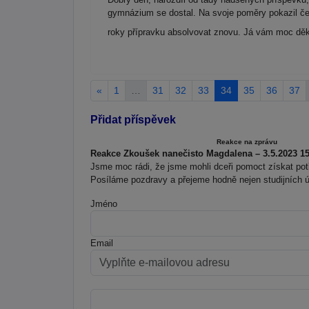
gymnázium se dostal. Na svoje poměry pokazil češt
roky přípravku absolvovat znovu. Já vám moc děk
«
1
…
31
32
33
34
35
36
37
Přidat příspěvek
Reakce na zprávu
Reakce Zkoušek nanečisto Magdalena – 3.5.2023 15
Jsme moc rádi, že jsme mohli dceři pomoct získat potř
Posíláme pozdravy a přejeme hodně nejen studijních ú
Jméno
Email