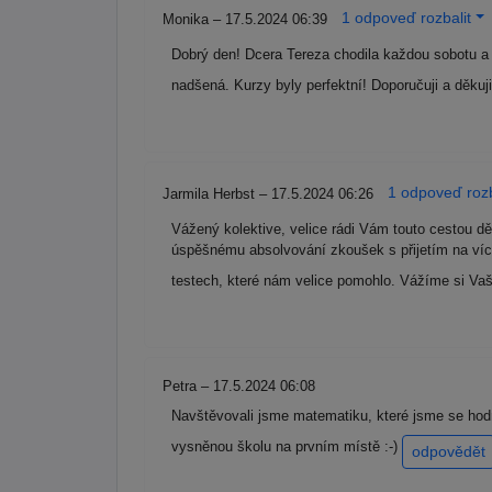
1 odpoveď rozbalit
Monika – 17.5.2024 06:39
Dobrý den! Dcera Tereza chodila každou sobotu a ch
nadšená. Kurzy byly perfektní! Doporučuji a děkuji
1 odpoveď rozb
Jarmila Herbst – 17.5.2024 06:26
Vážený kolektive, velice rádi Vám touto cestou d
úspěšnému absolvování zkoušek s přijetím na více
testech, které nám velice pomohlo. Vážíme si Vaš
Petra – 17.5.2024 06:08
Navštěvovali jsme matematiku, které jsme se hodn
vysněnou školu na prvním místě :-)
odpovědět