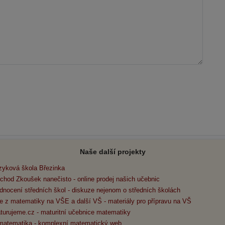
Naše další projekty
zyková škola Březinka
chod Zkoušek nanečisto - online prodej našich učebnic
dnocení středních škol - diskuze nejenom o středních školách
e z matematiky na VŠE a další VŠ - materiály pro přípravu na VŠ
turujeme.cz - maturitní učebnice matematiky
matematika - komplexní matematický web