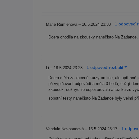
1 odpoveď r
Marie Rumlenová – 16.5.2024 23:30
Dcera chodila na zkoušky nanečisto Na Zatlance, p
1 odpoveď rozbalit
Li – 16.5.2024 23:23
Dcera měla zaplacené kurzy on line, ale upřímně 
při vyplňování odpovědí a měla 0 bodů, což jí demo
zkoušek, což rychle odpozorovala a též kurzu vy
sobotní testy nanečisto Na Zatlance byly velmi p
1 odpove
Vendula Novosadová – 16.5.2024 23:17
Dobrý den, narozdíl od tady nadšených příspěvků,