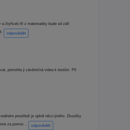
a čtyřiceti tří z matematiky bude od září
tě.
odpovědět
ovat, pomohla ji závěrečná videa k testům. Při
reálném prostředí je úplně něco jiného. Zkoušky
ujeme za pomoc...
odpovědět