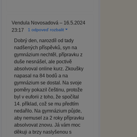
Vendula Novosadová – 16.5.2024
1 odpoveď rozbalit
23:17
Dobrý den, narozdíl od tady
nadšených příspěvků, syn na
gymnázium nechtěl, přípravku z
duše nesnášel, ale poctivě
absolvoval online kurz. Zkoušky
napasal na 84 bodů a na
gymnázium se dostal. Na svoje
poměry pokazil češtinu, protože
byl v euforii z toho, že spočítal
14. příklad, což se mu předtím
nedařilo. Na gymnázium půjde,
aby nemusel za 2 roky přípravku
absolvovat znovu. Já vám moc
děkuji a brzy naslyšenou s