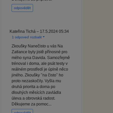
odpovědět
Kateřina Tichá – 17.5.2024 05:34
1 odpoveď rozbalit
Zkoušky Nanečisto u vás Na
Zatlance byly jistě přínosné pro
mého syna Davida. Samozřejmě
trénoval i doma, ale psát testy v
reálném prostředí je úplně něco
jiného. Zkoušky "na čisto" ho
proto nezaskočily. Vyšla mu
druhá priorita a doma po
dlouhých měsících zavládla
úleva a obrovská radost.
Děkujeme za pomoc...
odpovědět