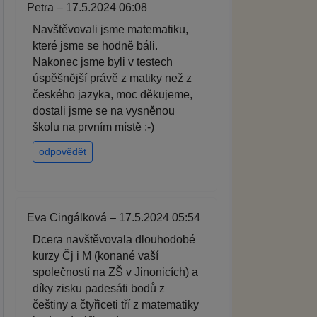
Petra – 17.5.2024 06:08
Navštěvovali jsme matematiku,
které jsme se hodně báli.
Nakonec jsme byli v testech
úspěšnější právě z matiky než z
českého jazyka, moc děkujeme,
dostali jsme se na vysněnou
školu na prvním místě :-)
odpovědět
Eva Cingálková – 17.5.2024 05:54
Dcera navštěvovala dlouhodobé
kurzy Čj i M (konané vaší
společností na ZŠ v Jinonicích) a
díky zisku padesáti bodů z
češtiny a čtyřiceti tří z matematiky