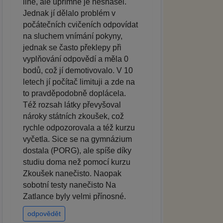
line, ale upřímně je nesnášel.
Jednak jí dělalo problém v
počátečních cvičeních odpovídat
na sluchem vnímání pokyny,
jednak se často překlepy při
vyplňování odpovědí a měla 0
bodů, což jí demotivovalo. V 10
letech jí počítač limituji a zde na
to pravděpodobně doplácela.
Též rozsah látky převyšoval
nároky státních zkoušek, což
rychle odpozorovala a též kurzu
vyčetla. Sice se na gymnázium
dostala (PORG), ale spíše díky
studiu doma než pomocí kurzu
Zkoušek nanečisto. Naopak
sobotní testy nanečisto Na
Zatlance byly velmi přínosné.
odpovědět