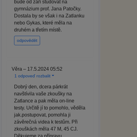
bude od září studovat na
gymnázium prof. Jana Patočky.
Dostala by se však i na Zatlanku
nebo Gykas, které měla na
druhém a třetím místě.
odpovědět
Věra – 17.5.2024 05:52
1 odpoveď rozbalit
Dobrý den, dcera párkrát
navštívila vaše zkoušky na
Zatlance a pak měla on-line
testy. Určitě jí to pomohlo, věděla
jak.postupovat, pomohla ji
závěrečná videa k testům. Při
zkouškách měla 47 M, 45 CJ.
Děkujeme za přípravu.