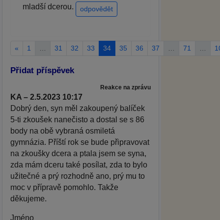
mladší dcerou.
odpovědět
«
1
…
31
32
33
34
35
36
37
…
71
…
1
Přidat příspěvek
Reakce na zprávu
KA – 2.5.2023 10:17
Dobrý den, syn měl zakoupený balíček
5-ti zkoušek nanečisto a dostal se s 86
body na obě vybraná osmiletá
gymnázia. Příští rok se bude připravovat
na zkoušky dcera a ptala jsem se syna,
zda mám dceru také posílat, zda to bylo
užitečné a prý rozhodně ano, prý mu to
moc v přípravě pomohlo. Takže
děkujeme.
Jméno