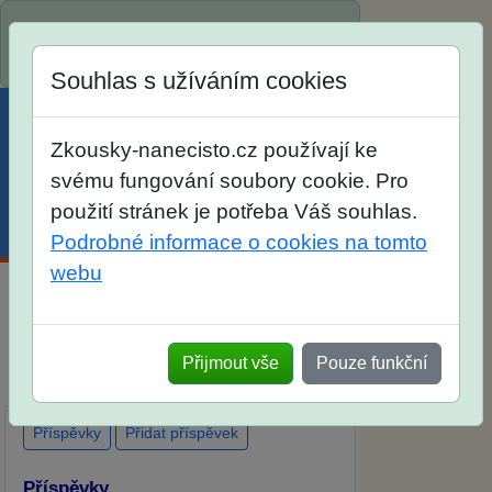
Spustili jsme přihlašování na školní rok
2026/2027!
Souhlas s užíváním cookies
Zkousky-nanecisto.cz používají ke
svému fungování soubory cookie. Pro
použití stránek je potřeba Váš souhlas.
Menu
Účet
Košík
Podrobné informace o cookies na tomto
webu
Diskuse Jak jste dopadli u zkoušek na
SŠ? Vaše ohlasy po skutečných
Přijmout vše
Pouze funkční
přijímacích zkouškách
Příspěvky
Přidat příspěvek
Příspěvky