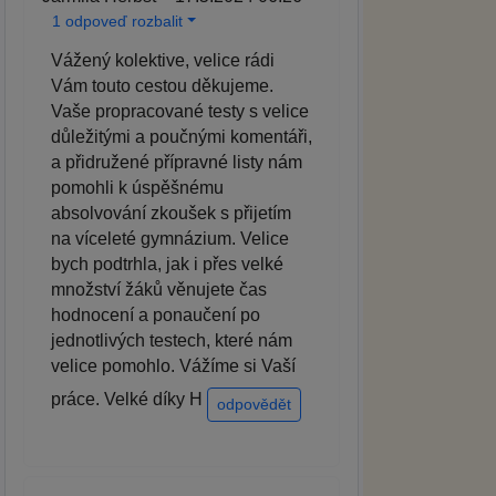
1 odpoveď rozbalit
Vážený kolektive, velice rádi
Vám touto cestou děkujeme.
Vaše propracované testy s velice
důležitými a poučnými komentáři,
a přidružené přípravné listy nám
pomohli k úspěšnému
absolvování zkoušek s přijetím
na víceleté gymnázium. Velice
bych podtrhla, jak i přes velké
množství žáků věnujete čas
hodnocení a ponaučení po
jednotlivých testech, které nám
velice pomohlo. Vážíme si Vaší
práce. Velké díky H
odpovědět