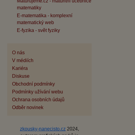
Maturujeme.cz - maturitní učebnice
matematiky
E-matematika - komplexní
matematický web
E-fyzika - svět fyziky
O nás
V médiích
Kariéra
Diskuse
Obchodní podmínky
Podmínky užívání webu
Ochrana osobních údajů
Odběr novinek
zkousky-nanecisto.cz
2024,