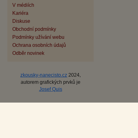
V médiích
Kariéra
Diskuse
Obchodní podmínky
Podmínky užívání webu
Ochrana osobních údajů
Odběr novinek
zkousky-nanecisto.cz
2024,
autorem grafických prvků je
Josef Quis