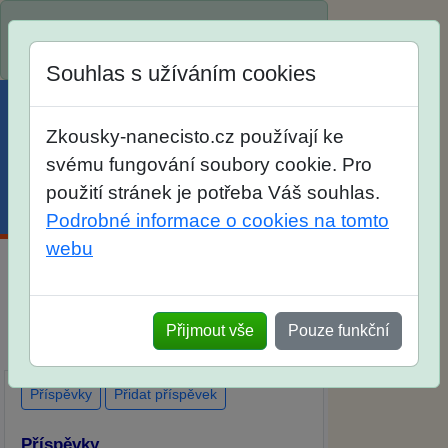
Spustili jsme přihlašování na školní rok
2026/2027!
Souhlas s užíváním cookies
Zkousky-nanecisto.cz používají ke
svému fungování soubory cookie. Pro
použití stránek je potřeba Váš souhlas.
Menu
Účet
Košík
Podrobné informace o cookies na tomto
webu
Diskuse Jak jste dopadli u zkoušek na
SŠ? Vaše ohlasy po skutečných
Přijmout vše
Pouze funkční
přijímacích zkouškách
Příspěvky
Přidat příspěvek
Příspěvky