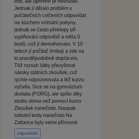
line, ale upřímně je nesnášel.
Jednak jí dělalo problém v
počátečních cvičeních odpovídat
na sluchem vnímání pokyny,
jednak se často překlepy při
vyplňování odpovědí a měla 0
bodů, což jí demotivovalo. V 10
letech jí počítač limituji a zde na
to pravděpodobně doplácela.
Též rozsah látky převyšoval
nároky státních zkoušek, což
rychle odpozorovala a též kurzu
vyčetla. Sice se na gymnázium
dostala (PORG), ale spíše díky
studiu doma než pomocí kurzu
Zkoušek nanečisto. Naopak
sobotní testy nanečisto Na
Zatlance byly velmi přínosné.
odpovědět