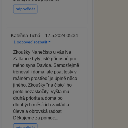
odpovědět
Kateřina Tichá – 17.5.2024 05:34
1 odpoveď rozbalit
Zkoušky Nanečisto u vás Na
Zatlance byly jistě přínosné pro
mého syna Davida. Samozřejmě
trénoval i doma, ale psát testy v
reálném prostředí je úplně něco
jiného. Zkoušky "na čisto" ho
proto nezaskočily. Vyšla mu
druhá priorita a doma po
dlouhých měsících zavládla
úleva a obrovská radost.
Děkujeme za pomoc...
odpovědět