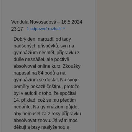
Vendula Novosadová – 16.5.2024
1 odpoveď rozbalit
23:17
Dobrý den, narozdíl od tady
nadšených příspěvků, syn na
gymnázium nechtěl, přípravku z
duše nesnášel, ale poctivě
absolvoval online kurz. Zkoušky
napasal na 84 bodů a na
gymnázium se dostal. Na svoje
poměry pokazil češtinu, protože
byl v euforii z toho, že spočítal
14. příklad, což se mu předtím
nedařilo. Na gymnázium půjde,
aby nemusel za 2 roky přípravku
absolvovat znovu. Já vám moc
děkuji a brzy naslyšenou s