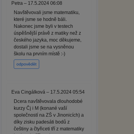
Petra – 17.5.2024 06:08
Navštěvovali jsme matematiku,
které jsme se hodně báli.
Nakonec jsme byli v testech
úspěšnější právě z matiky než z
českého jazyka, moc děkujeme,
dostali jsme se na vysněnou
školu na prvním místě :-)
odpovědět
Eva Cingálková – 17.5.2024 05:54
Dcera navštěvovala dlouhodobé
kurzy Čj i M (konané vaší
společností na ZŠ v Jinonicích) a
díky zisku padesáti bodů z
češtiny a čtyřiceti tří z matematiky