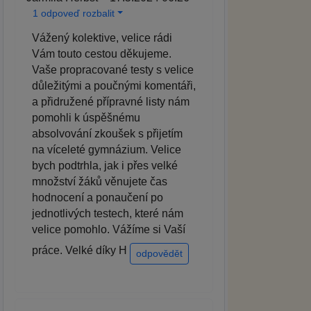
1 odpoveď rozbalit
Vážený kolektive, velice rádi
Vám touto cestou děkujeme.
Vaše propracované testy s velice
důležitými a poučnými komentáři,
a přidružené přípravné listy nám
pomohli k úspěšnému
absolvování zkoušek s přijetím
na víceleté gymnázium. Velice
bych podtrhla, jak i přes velké
množství žáků věnujete čas
hodnocení a ponaučení po
jednotlivých testech, které nám
velice pomohlo. Vážíme si Vaší
práce. Velké díky H
odpovědět