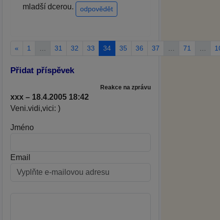
mladší dcerou.
odpovědět
«
1
…
31
32
33
34
35
36
37
…
71
…
1
Přidat příspěvek
Reakce na zprávu
xxx – 18.4.2005 18:42
Veni.vidi,vici: )
Jméno
Email