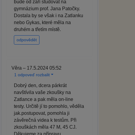
bude od září studovat na
gymnázium prof. Jana Patočky.
Dostala by se však i na Zatlanku
nebo Gykas, které měla na
druhém a třetím místě.
odpovědět
Věra – 17.5.2024 05:52
1 odpoveď rozbalit
Dobrý den, dcera párkrát
navštívila vaše zkoušky na
Zatlance a pak měla on-line
testy. Určitě jí to pomohlo, věděla
jak.postupovat, pomohla ji
závěrečná videa k testům. Při
zkouškách měla 47 M, 45 CJ.
Děkujeme za přípravu.