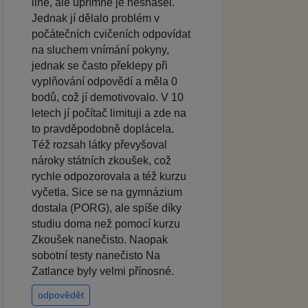
line, ale upřímně je nesnášel.
Jednak jí dělalo problém v
počátečních cvičeních odpovídat
na sluchem vnímání pokyny,
jednak se často překlepy při
vyplňování odpovědí a měla 0
bodů, což jí demotivovalo. V 10
letech jí počítač limituji a zde na
to pravděpodobně doplácela.
Též rozsah látky převyšoval
nároky státních zkoušek, což
rychle odpozorovala a též kurzu
vyčetla. Sice se na gymnázium
dostala (PORG), ale spíše díky
studiu doma než pomocí kurzu
Zkoušek nanečisto. Naopak
sobotní testy nanečisto Na
Zatlance byly velmi přínosné.
odpovědět