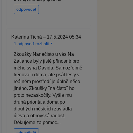
odpovědět
Kateřina Tichá – 17.5.2024 05:34
1 odpoveď rozbalit
Zkoušky Nanečisto u vás Na
Zatlance byly jistě přínosné pro
mého syna Davida. Samozřejmě
trénoval i doma, ale psát testy v
reálném prostředí je úplně něco
jiného. Zkoušky "na čisto" ho
proto nezaskočily. Vyšla mu
druhá priorita a doma po
dlouhých měsících zavládla
úleva a obrovská radost.
Děkujeme za pomoc...
odpovědět