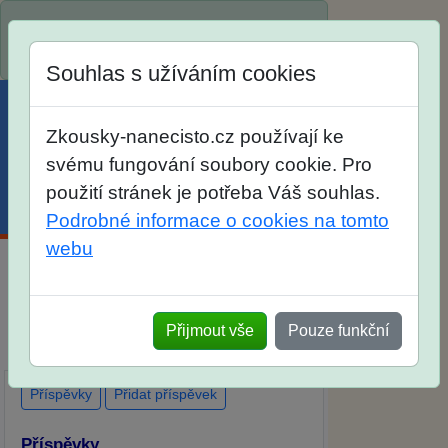
Spustili jsme přihlašování na školní rok
2026/2027!
Souhlas s užíváním cookies
Zkousky-nanecisto.cz používají ke
svému fungování soubory cookie. Pro
použití stránek je potřeba Váš souhlas.
Menu
Účet
Košík
Podrobné informace o cookies na tomto
webu
Diskuse Jak jste dopadli u zkoušek na
SŠ? Vaše ohlasy po skutečných
Přijmout vše
Pouze funkční
přijímacích zkouškách
Příspěvky
Přidat příspěvek
Příspěvky