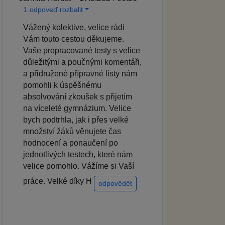
1 odpoveď rozbalit
Vážený kolektive, velice rádi
Vám touto cestou děkujeme.
Vaše propracované testy s velice
důležitými a poučnými komentáři,
a přidružené přípravné listy nám
pomohli k úspěšnému
absolvování zkoušek s přijetím
na víceleté gymnázium. Velice
bych podtrhla, jak i přes velké
množství žáků věnujete čas
hodnocení a ponaučení po
jednotlivých testech, které nám
velice pomohlo. Vážíme si Vaší
práce. Velké díky H
odpovědět