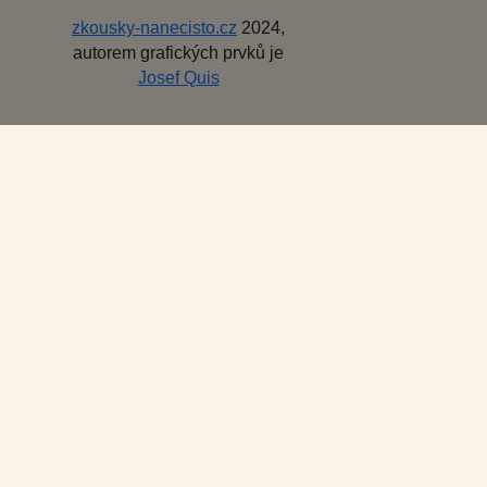
zkousky-nanecisto.cz
2024,
autorem grafických prvků je
Josef Quis