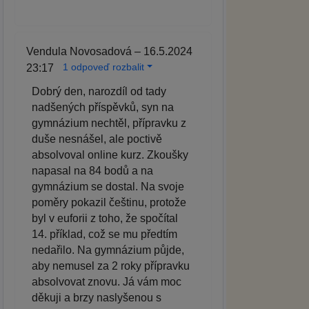
Vendula Novosadová – 16.5.2024
1 odpoveď rozbalit
23:17
Dobrý den, narozdíl od tady
nadšených příspěvků, syn na
gymnázium nechtěl, přípravku z
duše nesnášel, ale poctivě
absolvoval online kurz. Zkoušky
napasal na 84 bodů a na
gymnázium se dostal. Na svoje
poměry pokazil češtinu, protože
byl v euforii z toho, že spočítal
14. příklad, což se mu předtím
nedařilo. Na gymnázium půjde,
aby nemusel za 2 roky přípravku
absolvovat znovu. Já vám moc
děkuji a brzy naslyšenou s