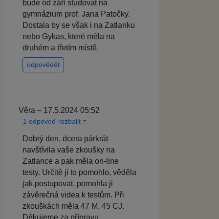
bude od září studovat na
gymnázium prof. Jana Patočky.
Dostala by se však i na Zatlanku
nebo Gykas, které měla na
druhém a třetím místě.
odpovědět
Věra – 17.5.2024 05:52
1 odpoveď rozbalit
Dobrý den, dcera párkrát
navštívila vaše zkoušky na
Zatlance a pak měla on-line
testy. Určitě jí to pomohlo, věděla
jak.postupovat, pomohla ji
závěrečná videa k testům. Při
zkouškách měla 47 M, 45 CJ.
Děkujeme za přípravu.