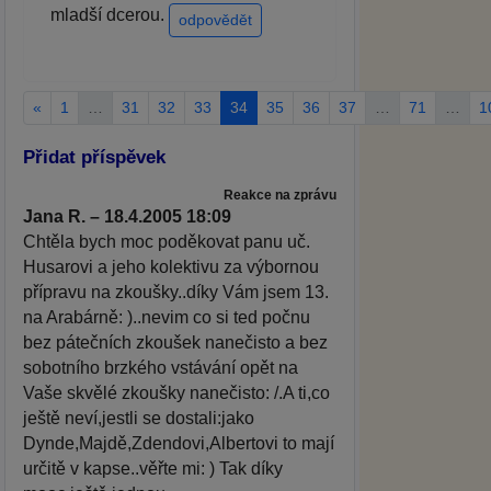
mladší dcerou.
odpovědět
«
1
…
31
32
33
34
35
36
37
…
71
…
1
Přidat příspěvek
Reakce na zprávu
Jana R. – 18.4.2005 18:09
Chtěla bych moc poděkovat panu uč.
Husarovi a jeho kolektivu za výbornou
přípravu na zkoušky..díky Vám jsem 13.
na Arabárně: )..nevim co si ted počnu
bez pátečních zkoušek nanečisto a bez
sobotního brzkého vstávání opět na
Vaše skvělé zkoušky nanečisto: /.A ti,co
ještě neví,jestli se dostali:jako
Dynde,Majdě,Zdendovi,Albertovi to mají
určitě v kapse..věřte mi: ) Tak díky