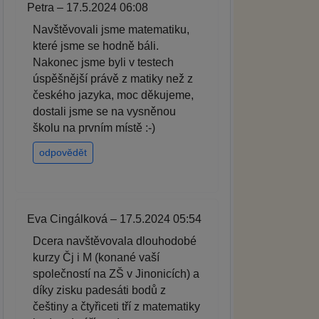
Petra – 17.5.2024 06:08
Navštěvovali jsme matematiku,
které jsme se hodně báli.
Nakonec jsme byli v testech
úspěšnější právě z matiky než z
českého jazyka, moc děkujeme,
dostali jsme se na vysněnou
školu na prvním místě :-)
odpovědět
Eva Cingálková – 17.5.2024 05:54
Dcera navštěvovala dlouhodobé
kurzy Čj i M (konané vaší
společností na ZŠ v Jinonicích) a
díky zisku padesáti bodů z
češtiny a čtyřiceti tří z matematiky