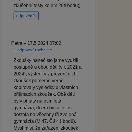
zkušební testy kolem 20ti bodů;)
odpovědět
Petra – 17.5.2024 07:02
1 odpoveď rozbalit
Zkoušky nanečisto jsme využili
postupně u obou dětí (v r. 2021 a
2024), výsledky z prezenčních
zkoušek poměrně věrně
kopírovaly výsledky u vlastních
přijímacích zkoušek. Obě děti
byly přijaty na osmiletá
gymnázia, dcera by se letos
dostala na všechny tři zvolená
gymnázia (M 47, ČJ 41 bodů).
Myslím si, že zařazení zkoušek