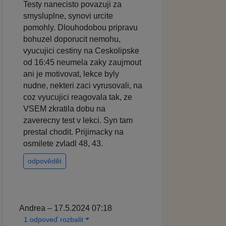
Testy nanecisto povazuji za
smysluplne, synovi urcite
pomohly. Dlouhodobou pripravu
bohuzel doporucit nemohu,
vyucujici cestiny na Ceskolipske
od 16:45 neumela zaky zaujmout
ani je motivovat, lekce byly
nudne, nekteri zaci vyrusovali, na
coz vyucujici reagovala tak, ze
VSEM zkratila dobu na
zaverecny test v lekci. Syn tam
prestal chodit. Prijimacky na
osmilete zvladl 48, 43.
odpovědět
Andrea – 17.5.2024 07:18
1 odpoveď rozbalit