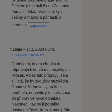
by těsně díky olympiádě stačilo.
Celkem jsme byli 8x na Zatlance,
doma si dělala Vaše knížky z
češiny a matiky a pár testů z
cermatu.
odpovědět
Natálie – 17.5.2024 06:45
1 odpoveď rozbalit
Dobrý den, dcera chodila do
přípravných kurzů matematiky na
Prosek. A bez této přípravy jsem
si jistá, že by zkoušky nezvládla.
Doma si žádné testy on-line
nedělala, nebavilo jí to a víc času
do připrav věnovat odmítala.
Nakonec i tak se jí podařilo
dostat na Trivis, kam si moc přála