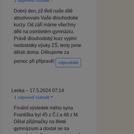
1 odpoveď rozbalit
Dobrý den, již třetí naše dítě
absolvovalo Vaše dlouhodobe
kurzy. Od září máme všechny
děti na osmiletém gymnáziu.
Právě dlouhodobý kurz vyplni
nedostatky výuky ZŠ, testy jsme
dělali doma. Děkujeme za
pomoc při přípravě!
odpovědět
Lenka – 17.5.2024 07:14
1 odpoveď rozbalit
Finální výsledek mého syna
Františka byl 45 z ČJ a 48 z M.
Dělal přijímačky na 8leté
gymnázium a dostal se na