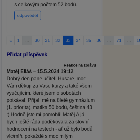
s celkovým počtem 52 bodů.
odpovědět
«
1
…
30
31
32
33
34
35
36
…
71
…
1
Přidat příspěvek
Reakce na zprávu
Matěj Eliáš – 15.5.2024 19:12
Dobrý den pane učiteli Husare, moc
Vám děkuji za Vase kurzy a také všem
vyučujícím, které jsem o sobotách
potkával. Přijali mě na 8leté gymnázium
(1. priorita), matika 50 bodů, čeština 43
:) Hodně jste mi pomohli! Matěj A já
bych ještě ráda poděkovala za slovní
hodnocení na testech - ať už bylo bodů
víc/míň, pokaždé s moc milým