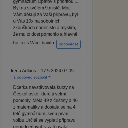
gymnázium Opatov s prioritou 1.
Byl na skvělém 9.místě. Moc
Vám děkuji za Vaši přípravu, byl
u Vás 10x na sobotních
zkouškách nanečisto a myslím,
že mu to dost pomohlo a hlavně
ho to i s Vámi bavilo.
odpovědět
Irena Adkins – 17.5.2024 07:05
1 odpoveď rozbalit
Dcerka navstěvovala kurzy na
Českolipské, které ji velmi
pomohly. Měla 49 z češtiny a 46
z matematiky a dostala se na 4
leté gymnázium, svou první
volbu.Určitě se vyplatí přípravu
nepodceňovat, v zaří psala