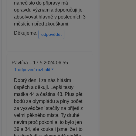
nanečisto do přípravy má
opravdu význam a doporučuji je
absolvovat hlavně v posledních 3
měsících před zkouškami.
Děkujeme.
odpovědět
Pavlína – 17.5.2024 06:55
1 odpoveď rozbalit
Dobrý den, i za nás hlásím
úspěch a děkuji. Lepší testy
matika 44 a čeština 43. Plus pět
bodů za olympiádu a plný počet
za vysvědčení stačily na přijetí z
velmi pěkného místa. Ty druhé
nevím proč pokonila, to bylo jen
39 a 34, ale koukali jsme, že i to