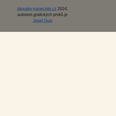
zkousky-nanecisto.cz
2024,
autorem grafických prvků je
Josef Quis