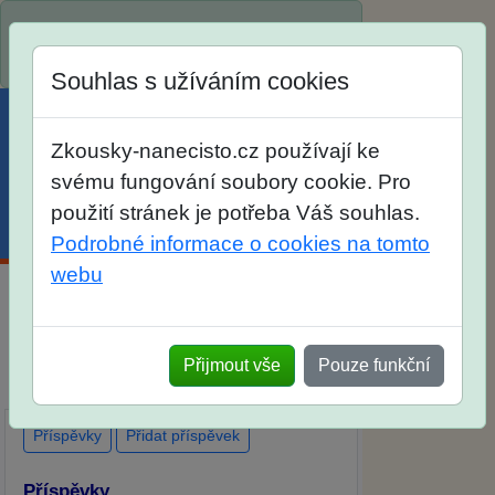
Spustili jsme přihlašování na školní rok
2026/2027!
Souhlas s užíváním cookies
Zkousky-nanecisto.cz používají ke
svému fungování soubory cookie. Pro
použití stránek je potřeba Váš souhlas.
Menu
Účet
Košík
Podrobné informace o cookies na tomto
webu
Diskuse Jak jste dopadli u zkoušek na
SŠ? Vaše ohlasy po skutečných
Přijmout vše
Pouze funkční
přijímacích zkouškách
Příspěvky
Přidat příspěvek
Příspěvky