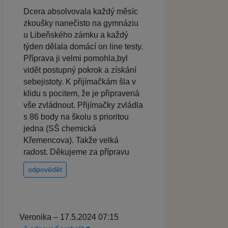
Dcera absolvovala každý měsíc
zkoušky nanečisto na gymnáziu
u Libeňského zámku a každý
týden dělala domácí on line testy.
Příprava ji velmi pomohla,byl
vidět postupný pokrok a získání
sebejistoty. K přijímačkám šla v
klidu s pocitem, že je připravená
vše zvládnout. Přijímačky zvládla
s 86 body na školu s prioritou
jedna (SŠ chemická
Křemencova). Takže velká
radost. Děkujeme za přípravu
odpovědět
Veronika – 17.5.2024 07:15