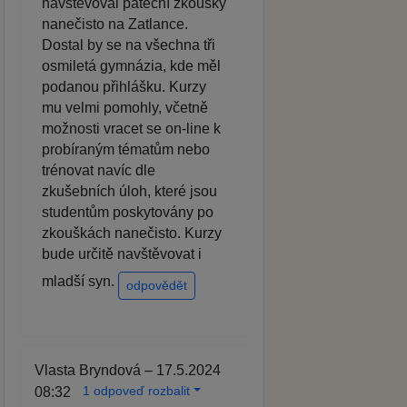
navštěvoval páteční zkoušky
nanečisto na Zatlance.
Dostal by se na všechna tři
osmiletá gymnázia, kde měl
podanou přihlášku. Kurzy
mu velmi pomohly, včetně
možnosti vracet se on-line k
probíraným tématům nebo
trénovat navíc dle
zkušebních úloh, které jsou
studentům poskytovány po
zkouškách nanečisto. Kurzy
bude určitě navštěvovat i
mladší syn.
odpovědět
Vlasta Bryndová – 17.5.2024
1 odpoveď rozbalit
08:32