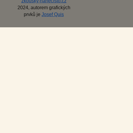
zkousky-nanecisto.cz
2024, autorem grafických
prvků je
Josef Quis