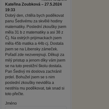
Kateřina Zoubková – 27.5.2024
19:33
Dobrý den, chtěla bych poděkovat
panu Šedivému za skvělé hodiny
matematiky. Poslední zkoušky jsem
měla 31 b z matematiky a asi 38 z
Čj. Na ostrých prijimackach jsem
měla 45b matika a 44b cj. Dostala
jsem se na Libensky zámeček.
Pořadí zde nezverejnuji. Děkuji za
milý pristup a jenom díky vám jsem
se na tuto prestižní školu dostala.
Pan Šedivý mi doslova zachránil
prdel. Bohužel jsem se s nim
poslední zkoušky neviděla a
nestihla mu poděkovat, tak snad si
toto přečte.
Jméno