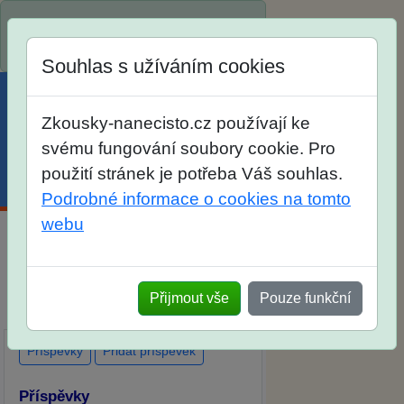
Spustili jsme přihlašování na školní
rok 2026/2027!
Souhlas s užíváním cookies
Zkousky-nanecisto.cz používají ke
svému fungování soubory cookie. Pro
použití stránek je potřeba Váš souhlas.
Menu
Účet
Košík
Podrobné informace o cookies na tomto
webu
Diskuse Jak jste dopadli u zkoušek
na SŠ? Vaše ohlasy po skutečných
Přijmout vše
Pouze funkční
přijímacích zkouškách
Příspěvky
Přidat příspěvek
Příspěvky