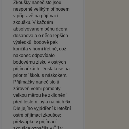
Zkoušky nanečisto jsou
nesporně velikým přínosem
v přípravě na přijímací
zkoušku. V každém
absolvovaném běhu dcera
dosahovala o něco lepších
výsledků, bodově pak
končila v horní třetině, což
nakonec odpovídalo
bodovému zisku v ostrých
přijímačkách. Dostala se na
prioritní školu s náskokem.
Přijímačky nanečisto ji
zároveň velmi pomohly
velkou měrou ke zklidnění
před testem, byla na nich 6x.
Dle jejího vyjádření k letošní
ostré přijímací zkoušce:
překvápko v přijímací
zkoušce označila v ČJ v