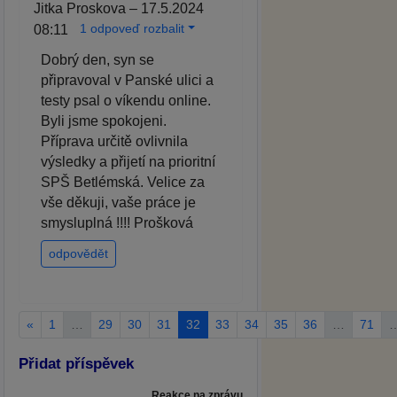
Jitka Proskova – 17.5.2024
1 odpoveď rozbalit
08:11
Dobrý den, syn se
připravoval v Panské ulici a
testy psal o víkendu online.
Byli jsme spokojeni.
Příprava určitě ovlivnila
výsledky a přijetí na prioritní
SPŠ Betlémská. Velice za
vše děkuji, vaše práce je
smysluplná !!!! Prošková
odpovědět
«
1
…
29
30
31
32
33
34
35
36
…
71
Přidat příspěvek
Reakce na zprávu