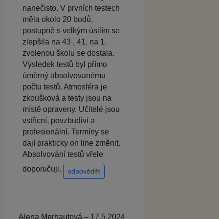
nanečisto. V prvních testech
měla okolo 20 bodů,
postupně s velkým úsilím se
zlepšila na 43 , 41, na 1.
zvolenou školu se dostala.
Výsledek testů byl přímo
úměrný absolvovanému
počtu testů. Atmosféra je
zkoušková a testy jsou na
místě opraveny. Učitelé jsou
vstřícní, povzbudiví a
profesionální. Termíny se
dají prakticky on line změnit.
Absolvování testů vřele
doporučuji.
odpovědět
Alena Merhautová – 17.5.2024