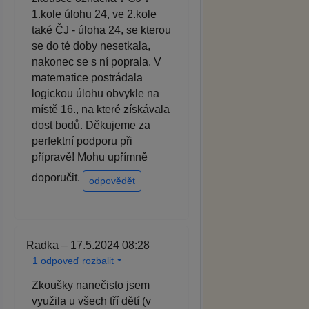
1.kole úlohu 24, ve 2.kole
také ČJ - úloha 24, se kterou
se do té doby nesetkala,
nakonec se s ní poprala. V
matematice postrádala
logickou úlohu obvykle na
místě 16., na které získávala
dost bodů. Děkujeme za
perfektní podporu při
přípravě! Mohu upřímně
doporučit.
odpovědět
Radka – 17.5.2024 08:28
1 odpoveď rozbalit
Zkoušky nanečisto jsem
využila u všech tří dětí (v