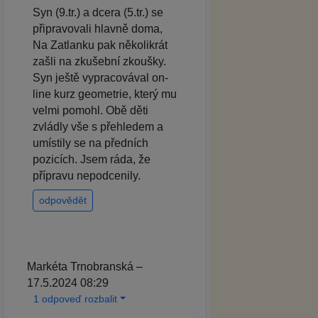
Syn (9.tr.) a dcera (5.tr.) se
připravovali hlavně doma,
Na Zatlanku pak několikrát
zašli na zkušební zkoušky.
Syn ještě vypracovával on-
line kurz geometrie, který mu
velmi pomohl. Obě děti
zvládly vše s přehledem a
umístily se na předních
pozicích. Jsem ráda, že
přípravu nepodcenily.
odpovědět
Markéta Trnobranská –
17.5.2024 08:29
1 odpoveď rozbalit