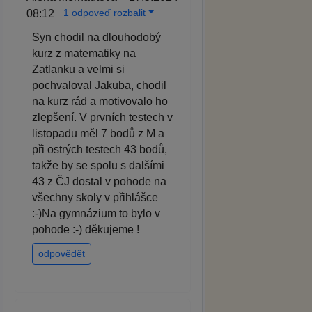
1 odpoveď rozbalit
08:12
Syn chodil na dlouhodobý
kurz z matematiky na
Zatlanku a velmi si
pochvaloval Jakuba, chodil
na kurz rád a motivovalo ho
zlepšení. V prvních testech v
listopadu měl 7 bodů z M a
při ostrých testech 43 bodů,
takže by se spolu s dalšími
43 z ČJ dostal v pohode na
všechny skoly v přihlášce
:-)Na gymnázium to bylo v
pohode :-) děkujeme !
odpovědět