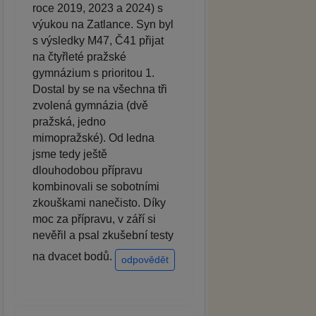
roce 2019, 2023 a 2024) s
výukou na Zatlance. Syn byl
s výsledky M47, Č41 přijat
na čtyřleté pražské
gymnázium s prioritou 1.
Dostal by se na všechna tři
zvolená gymnázia (dvě
pražská, jedno
mimopražské). Od ledna
jsme tedy ještě
dlouhodobou přípravu
kombinovali se sobotními
zkouškami nanečisto. Díky
moc za přípravu, v září si
nevěřil a psal zkušební testy
na dvacet bodů.
odpovědět