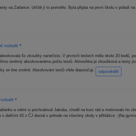
sty na Zatlance. Určitě jí to pomohlo. Byla přijata na první školu v pořadí 
 rozbalit
 absolvovala 5x zkoušky nanečisto. V prvních testech měla okolo 20 bodů, pos
přímo úměrný absolvovanému počtu testů. Atmosféra je zkoušková a testy jsou
cky on line změnit. Absolvování testů vřele doporučuji.
odpovědět
ozbalit
lanku a velmi si pochvaloval Jakuba, chodil na kurz rád a motivovalo ho zle
u s dalšími 43 z ČJ dostal v pohode na všechny skoly v přihlášce :-)Na gymn