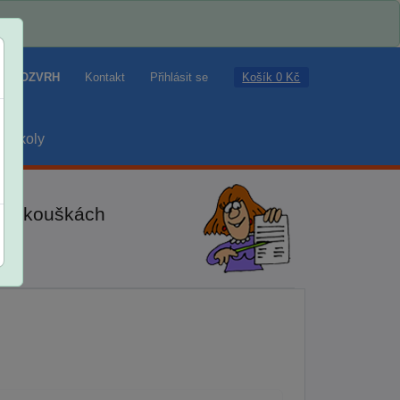
Košík 0 Kč
ROZVRH
Kontakt
Přihlásit se
školy
ch zkouškách