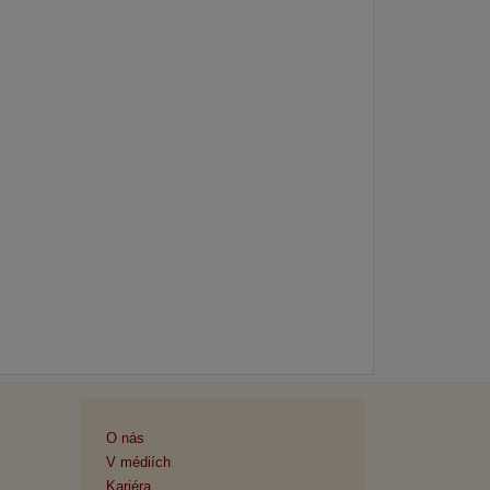
O nás
V médiích
Kariéra