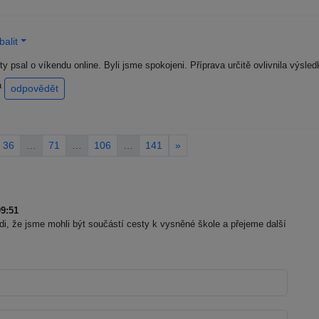
alit
y psal o víkendu online. Byli jsme spokojeni. Příprava určitě ovlivnila výsled
vá
odpovědět
36
…
71
…
106
…
141
»
9:51
, že jsme mohli být součástí cesty k vysněné škole a přejeme další