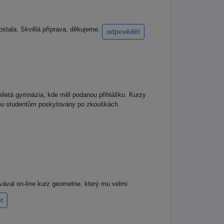
dostala. Skvělá příprava, děkujeme.
odpovědět
miletá gymnázia, kde měl podanou přihlášku. Kurzy
jsou studentům poskytovány po zkouškách
ovával on-line kurz geometrie, který mu velmi
t