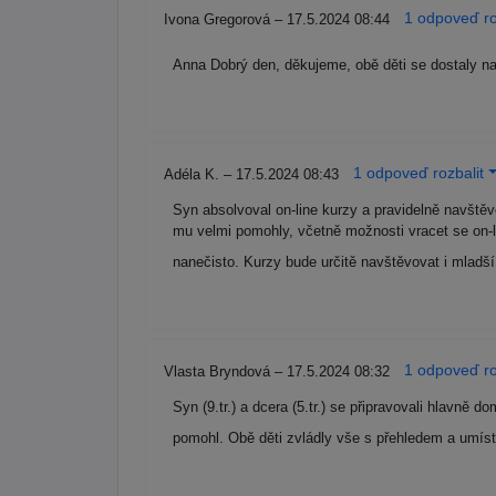
1 odpoveď ro
Ivona Gregorová – 17.5.2024 08:44
Anna Dobrý den, děkujeme, obě děti se dostaly na 
1 odpoveď rozbalit
Adéla K. – 17.5.2024 08:43
Syn absolvoval on-line kurzy a pravidelně navště
mu velmi pomohly, včetně možnosti vracet se on-
nanečisto. Kurzy bude určitě navštěvovat i mladš
1 odpoveď ro
Vlasta Bryndová – 17.5.2024 08:32
Syn (9.tr.) a dcera (5.tr.) se připravovali hlavně
pomohl. Obě děti zvládly vše s přehledem a umíst