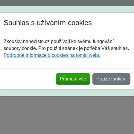
Spustili jsme přihlašování na školní rok 2026/2027!
Souhlas s užíváním cookies
Jak si vybrat
Časté dotazy
Zkousky-nanecisto.cz používají ke svému fungování
8. třída
9. třída
střední
maturanti
soutěže
prázdniny
soubory cookie. Pro použití stránek je potřeba Váš souhlas.
Podrobné informace o cookies na tomto webu
k na SŠ? Vaše ohlasy po skutečných přijímací
Přijmout vše
Pouze funkční