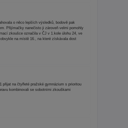
ahovala o něco lepších výsledků, bodově pak
kem. Přijímačky nanečisto ji zároveň velmi pomohly
jímací zkoušce označila v ČJ v 1.kole úlohu 24, ve
 obvykle na místě 16., na které získávala dost
 přijat na čtyřleté pražské gymnázium s prioritou
ípravu kombinovali se sobotními zkouškami