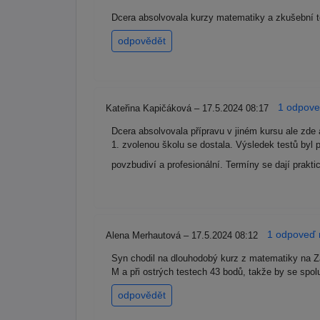
Dcera absolvovala kurzy matematiky a zkušební te
odpovědět
1 odpoveď
Kateřina Kapičáková – 17.5.2024 08:17
Dcera absolvovala přípravu v jiném kursu ale zde
1. zvolenou školu se dostala. Výsledek testů byl 
povzbudiví a profesionální. Termíny se dají prakti
1 odpoveď r
Alena Merhautová – 17.5.2024 08:12
Syn chodil na dlouhodobý kurz z matematiky na Zat
M a při ostrých testech 43 bodů, takže by se spol
odpovědět