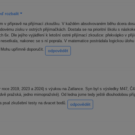
ď rozbalit
em v přípravě na přijímací zkoušku. V každém absolvovaném běhu dcera dos
odovému zisku v ostrých přijímačkách. Dostala se na prioritní školu s násko
h 6x. Dle jejího vyjádření k letošní ostré přijímací zkoušce: překvápko v při
y nesetkala, nakonec se s ní poprala. V matematice postrádala logickou úlohu
! Mohu upřímně doporučit.
odpovědět
v roce 2019, 2023 a 2024) s výukou na Zatlance. Syn byl s výsledky M47, Č41
 (dvě pražská, jedno mimopražské). Od ledna jsme tedy ještě dlouhodobou př
l a psal zkušební testy na dvacet bodů.
odpovědět