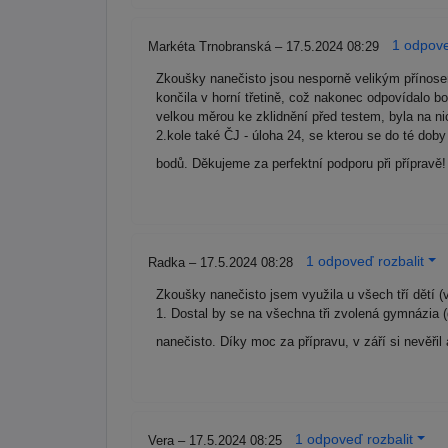
1 odpove
Markéta Trnobranská – 17.5.2024 08:29
Zkoušky nanečisto jsou nesporně velikým přínos
končila v horní třetině, což nakonec odpovídalo b
velkou měrou ke zklidnění před testem, byla na nic
2.kole také ČJ - úloha 24, se kterou se do té dob
bodů. Děkujeme za perfektní podporu při přípravě
1 odpoveď rozbalit
Radka – 17.5.2024 08:28
Zkoušky nanečisto jsem využila u všech tří dětí (
1. Dostal by se na všechna tři zvolená gymnázia
nanečisto. Díky moc za přípravu, v září si nevěři
1 odpoveď rozbalit
Vera – 17.5.2024 08:25