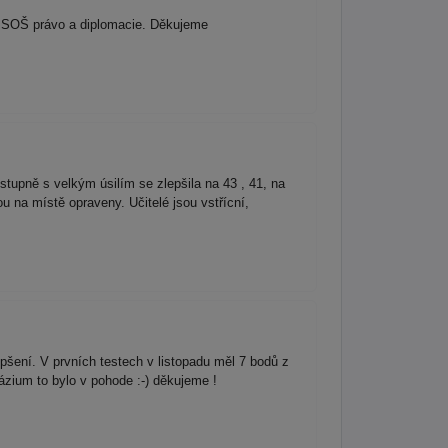
na SOŠ právo a diplomacie. Děkujeme
tupně s velkým úsilím se zlepšila na 43 , 41, na
 na místě opraveny. Učitelé jsou vstřícní,
pšení. V prvních testech v listopadu měl 7 bodů z
ázium to bylo v pohode :-) děkujeme !