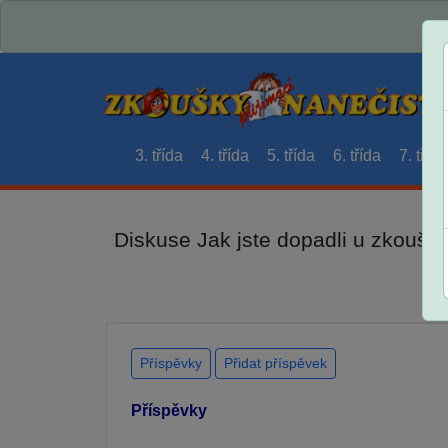
3. třída
4. třída
5. třída
6. třída
7. třída
Diskuse Jak jste dopadli u zkouše
Příspěvky
Přidat příspěvek
Příspěvky