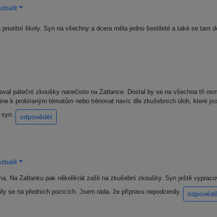
zbalit
prioritní školy. Syn na všechny a dcera měla jedno šestileté a také se tam 
voval páteční zkoušky nanečisto na Zatlance. Dostal by se na všechna tři os
line k probíraným tématům nebo trénovat navíc dle zkušebních úloh, které 
í syn.
odpovědět
zbalit
 doma, Na Zatlanku pak několikrát zašli na zkušební zkoušky. Syn ještě vyprac
ily se na předních pozicích. Jsem ráda, že přípravu nepodcenily.
odpovědě