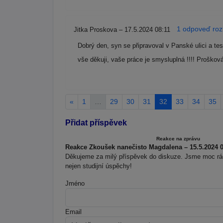
1 odpoveď rozb
Jitka Proskova – 17.5.2024 08:11
Dobrý den, syn se připravoval v Panské ulici a test
vše děkuji, vaše práce je smysluplná !!!! Proško
«
1
…
29
30
31
32
33
34
35
Přidat příspěvek
Reakce na zprávu
Reakce Zkoušek nanečisto Magdalena – 15.5.2024 0
Děkujeme za milý příspěvek do diskuze. Jsme moc rádi
nejen studijní úspěchy!
Jméno
Email