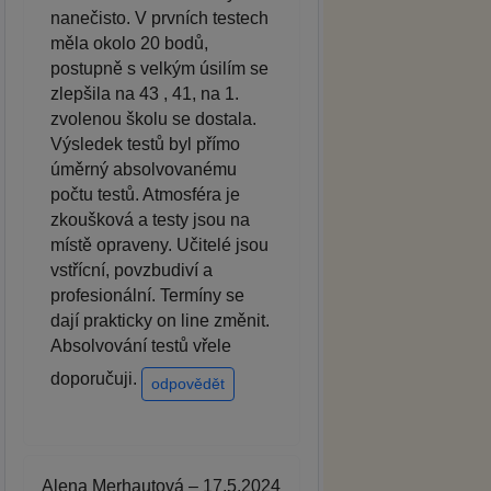
nanečisto. V prvních testech
měla okolo 20 bodů,
postupně s velkým úsilím se
zlepšila na 43 , 41, na 1.
zvolenou školu se dostala.
Výsledek testů byl přímo
úměrný absolvovanému
počtu testů. Atmosféra je
zkoušková a testy jsou na
místě opraveny. Učitelé jsou
vstřícní, povzbudiví a
profesionální. Termíny se
dají prakticky on line změnit.
Absolvování testů vřele
doporučuji.
odpovědět
Alena Merhautová – 17.5.2024