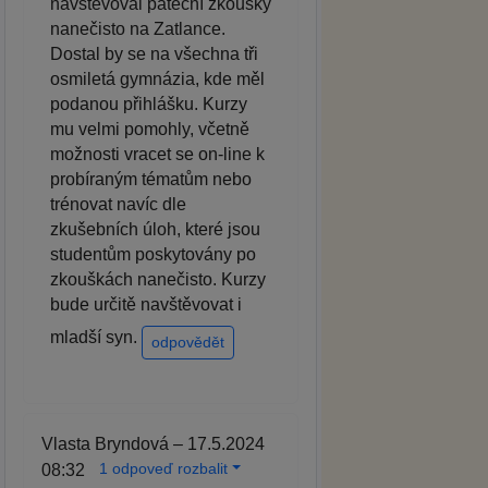
navštěvoval páteční zkoušky
nanečisto na Zatlance.
Dostal by se na všechna tři
osmiletá gymnázia, kde měl
podanou přihlášku. Kurzy
mu velmi pomohly, včetně
možnosti vracet se on-line k
probíraným tématům nebo
trénovat navíc dle
zkušebních úloh, které jsou
studentům poskytovány po
zkouškách nanečisto. Kurzy
bude určitě navštěvovat i
mladší syn.
odpovědět
Vlasta Bryndová – 17.5.2024
1 odpoveď rozbalit
08:32