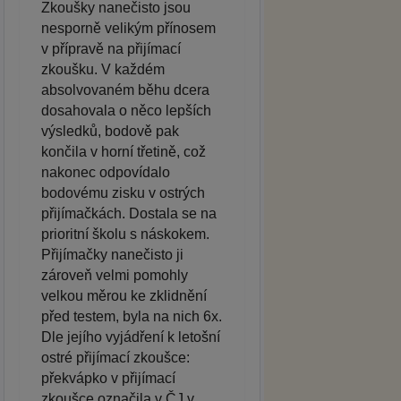
Zkoušky nanečisto jsou
nesporně velikým přínosem
v přípravě na přijímací
zkoušku. V každém
absolvovaném běhu dcera
dosahovala o něco lepších
výsledků, bodově pak
končila v horní třetině, což
nakonec odpovídalo
bodovému zisku v ostrých
přijímačkách. Dostala se na
prioritní školu s náskokem.
Přijímačky nanečisto ji
zároveň velmi pomohly
velkou měrou ke zklidnění
před testem, byla na nich 6x.
Dle jejího vyjádření k letošní
ostré přijímací zkoušce:
překvápko v přijímací
zkoušce označila v ČJ v