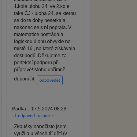
1.kole úlohu 24, ve 2.kole
také ČJ - úloha 24, se kterou
se do té doby nesetkala,
nakonec se s ní poprala. V
matematice postrádala
logickou úlohu obvykle na
místě 16., na které získávala
dost bodů. Děkujeme za
perfektní podporu při
přípravě! Mohu upřímně
doporučit.
odpovědět
Radka – 17.5.2024 08:28
1 odpoveď rozbalit
Zkoušky nanečisto jsem
využila u všech tří dětí (v