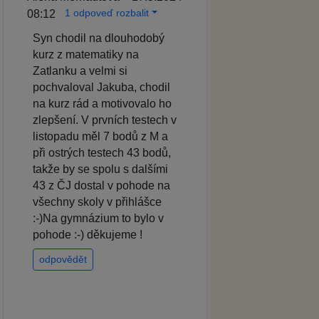
1 odpoveď rozbalit
08:12
Syn chodil na dlouhodobý
kurz z matematiky na
Zatlanku a velmi si
pochvaloval Jakuba, chodil
na kurz rád a motivovalo ho
zlepšení. V prvních testech v
listopadu měl 7 bodů z M a
při ostrých testech 43 bodů,
takže by se spolu s dalšími
43 z ČJ dostal v pohode na
všechny skoly v přihlášce
:-)Na gymnázium to bylo v
pohode :-) děkujeme !
odpovědět