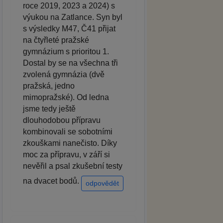
roce 2019, 2023 a 2024) s
výukou na Zatlance. Syn byl
s výsledky M47, Č41 přijat
na čtyřleté pražské
gymnázium s prioritou 1.
Dostal by se na všechna tři
zvolená gymnázia (dvě
pražská, jedno
mimopražské). Od ledna
jsme tedy ještě
dlouhodobou přípravu
kombinovali se sobotními
zkouškami nanečisto. Díky
moc za přípravu, v září si
nevěřil a psal zkušební testy
na dvacet bodů.
odpovědět