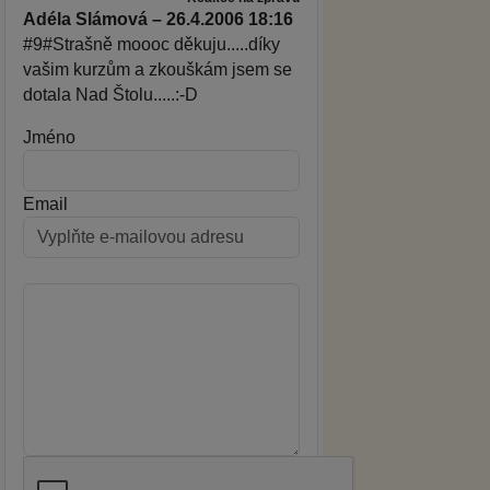
Adéla Slámová – 26.4.2006 18:16
#9#Strašně moooc děkuju.....díky
vašim kurzům a zkouškám jsem se
dotala Nad Štolu.....:-D
Jméno
Email