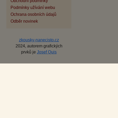
Obchodní podmínky
Podmínky užívání webu
Ochrana osobních údajů
Odběr novinek
zkousky-nanecisto.cz
2024, autorem grafických
prvků je
Josef Quis