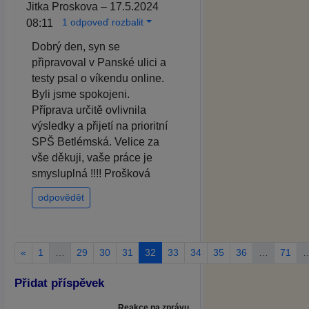
Jitka Proskova – 17.5.2024
1 odpoveď rozbalit
08:11
Dobrý den, syn se
připravoval v Panské ulici a
testy psal o víkendu online.
Byli jsme spokojeni.
Příprava určitě ovlivnila
výsledky a přijetí na prioritní
SPŠ Betlémská. Velice za
vše děkuji, vaše práce je
smysluplná !!!! Prošková
odpovědět
«
1
…
29
30
31
32
33
34
35
36
…
71
Přidat příspěvek
Reakce na zprávu