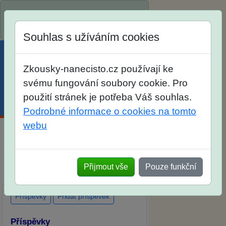
Spustili jsme přihlašování na školní
rok 2026/2027!
Souhlas s užíváním cookies
Zkousky-nanecisto.cz používají ke
svému fungování soubory cookie. Pro
použití stránek je potřeba Váš souhlas.
Menu
Účet
Košík
Podrobné informace o cookies na tomto
webu
Diskuse Jak jste dopadli u zkoušek
na SŠ? Vaše ohlasy po skutečných
Přijmout vše
Pouze funkční
přijímacích zkouškách
Příspěvky
Přidat příspěvek
Příspěvky