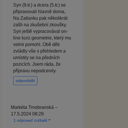
Syn (9.tr.) a dcera (5.tr.) se
připravovali hlavně doma,
Na Zatlanku pak několikrát
zašli na zkušební zkoušky.
Syn ještě vypracovával on-
line kurz geometrie, který mu
velmi pomohl. Obě děti
zvládly vše s přehledem a
umístily se na předních
pozicích. Jsem ráda, že
přípravu nepodcenily.
odpovědět
Markéta Trnobranská –
17.5.2024 08:29
1 odpoveď rozbalit